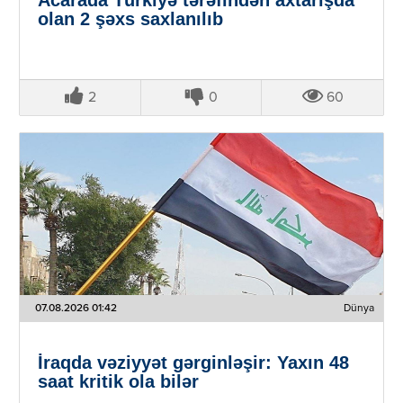
Acarada Türkiyə tərəfindən axtarışda
olan 2 şəxs saxlanılıb
2
0
60
07.08.2026 01:42
Dünya
İraqda vəziyyət gərginləşir: Yaxın 48
saat kritik ola bilər