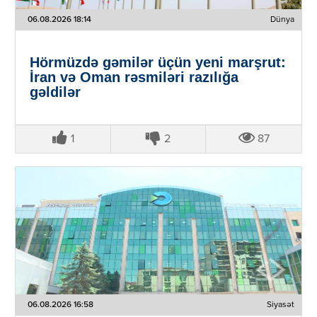
06.08.2026 18:14
Dünya
Hörmüzdə gəmilər üçün yeni marşrut:
İran və Oman rəsmiləri razılığa
gəldilər
1
2
87
06.08.2026 16:58
Siyasət