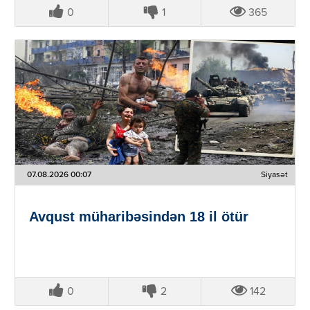
0
1
365
07.08.2026 00:07
Siyasət
Avqust müharibəsindən 18 il ötür
0
2
142