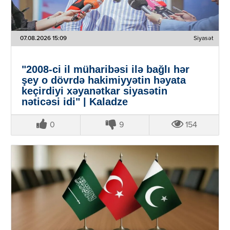
07.08.2026 15:09
Siyasət
"2008-ci il müharibəsi ilə bağlı hər
şey o dövrdə hakimiyyətin həyata
keçirdiyi xəyanətkar siyasətin
nəticəsi idi" | Kaladze
0
9
154