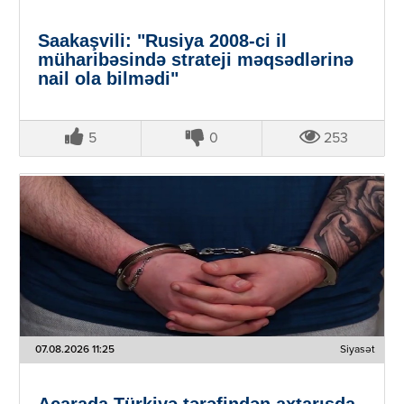
Saakaşvili: "Rusiya 2008-ci il
müharibəsində strateji məqsədlərinə
nail ola bilmədi"
5
0
253
07.08.2026 11:25
Siyasət