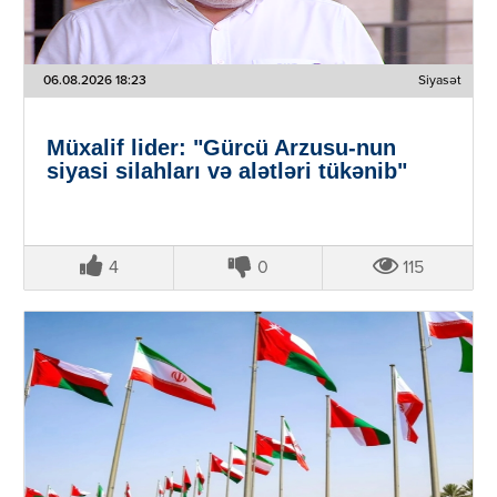
06.08.2026 18:23
Siyasət
Müxalif lider: "Gürcü Arzusu-nun
siyasi silahları və alətləri tükənib"
4
0
115