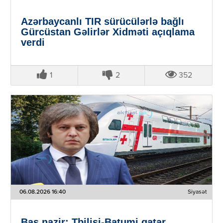
Azərbaycanlı TIR sürücülərlə bağlı
Gürcüstan Gəlirlər Xidməti açıqlama
verdi
1
2
352
06.08.2026 16:40
Siyasət
Baş nazir: Tbilisi-Batumi qatar