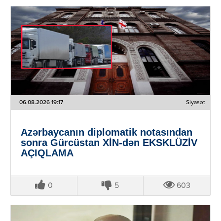
06.08.2026 19:17
Siyasət
Azərbaycanın diplomatik notasından
sonra Gürcüstan XİN-dən EKSKLÜZİV
AÇIQLAMA
0
5
603