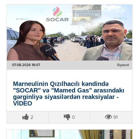
07.08.2026 18:07
Siyasət
Marneulinin Qızılhacılı kəndində
"SOCAR" və "Mamed Gas" arasındakı
gərginliyə siyasilərdən reaksiyalar -
VİDEO
2
0
91