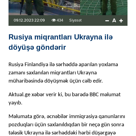
A
09.12.2023 22:09
434
Siyasət
Rusiya miqrantları Ukrayna ilə
döyüşə göndərir
Rusiya Finlandiya ilə sərhəddə aparılan yoxlama
zamanı saxlanılan miqrantları Ukrayna
müharibəsində döyüşmək üçün cəlb edir.
Aktual.ge xəbər verir ki, bu barədə BBC məlumat
yayıb.
Məlumata görə, əcnəbilər immiqrasiya qanunlarını
pozduqları üçün saxlanıldıqdan bir neçə gün sonra
tələsik Ukrayna ilə sərhəddəki hərbi düşərgəyə