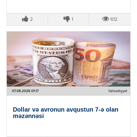
2
1
612
07.08.2026 01:17
İqtisadiyyat
Dollar və avronun avqustun 7-ə olan
məzənnəsi