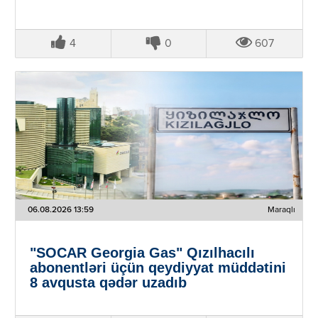
4
0
607
06.08.2026 13:59
Maraqlı
"SOCAR Georgia Gas" Qızılhacılı
abonentləri üçün qeydiyyat müddətini
8 avqusta qədər uzadıb