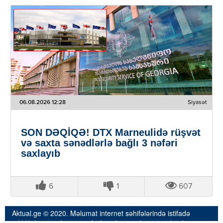
06.08.2026 12:28
Siyasət
SON DƏQİQƏ! DTX Marneulidə rüşvət
və saxta sənədlərlə bağlı 3 nəfəri
saxlayıb
6
1
607
Aktual.ge © 2020. Məlumat internet səhifələrində istifadə