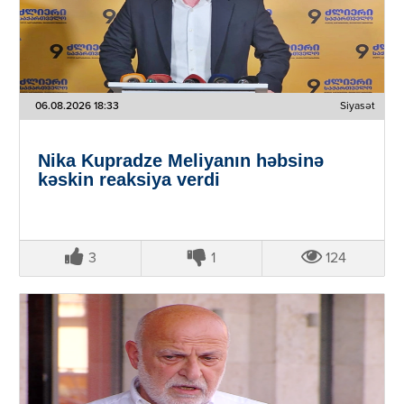
06.08.2026 18:33
Siyasət
Nika Kupradze Meliyanın həbsinə
kəskin reaksiya verdi
3
1
124