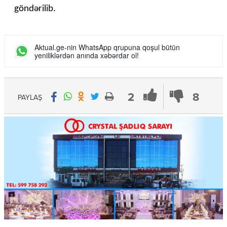
göndərilib.
Aktual.ge-nin WhatsApp qrupuna qoşul bütün
yeniliklərdən anında xəbərdar ol!
2
8
PAYLAŞ