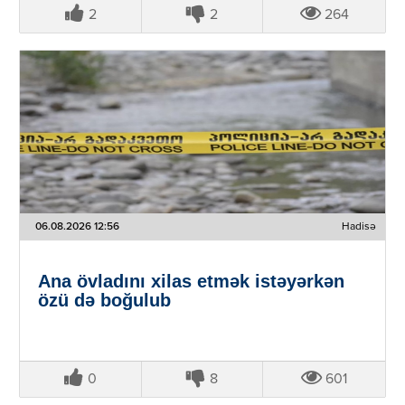
2
2
264
06.08.2026 12:56
Hadisə
Ana övladını xilas etmək istəyərkən
özü də boğulub
0
8
601