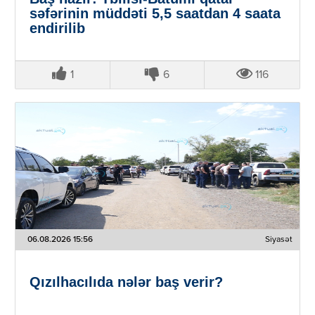
səfərinin müddəti 5,5 saatdan 4 saata
endirilib
1
6
116
06.08.2026 15:56
Siyasət
Qızılhacılıda nələr baş verir?