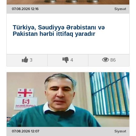
07.08.2026 12:16
Siyasət
Türkiyə, Səudiyyə Ərəbistanı və
Pakistan hərbi ittifaq yaradır
3
4
86
07.08.2026 12:07
Siyasət