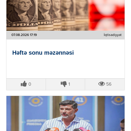
07.08.2026 17:19
İqtisadiyyat
Həftə sonu məzənnəsi
0
1
56