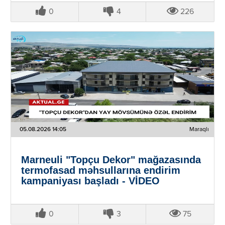
0
4
226
05.08.2026 14:05
Maraqlı
Marneuli "Topçu Dekor" mağazasında
termofasad məhsullarına endirim
kampaniyası başladı - VİDEO
0
3
75