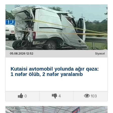
05.08.2026 12:52
Siyasət
Kutaisi avtomobil yolunda ağır qəza:
1 nəfər ölüb, 2 nəfər yaralanıb
0
4
103