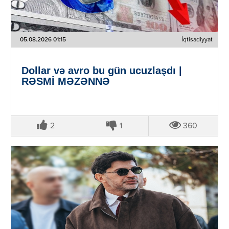
05.08.2026 01:15
İqtisadiyyat
Dollar və avro bu gün ucuzlaşdı |
RƏSMİ MƏZƏNNƏ
2
1
360