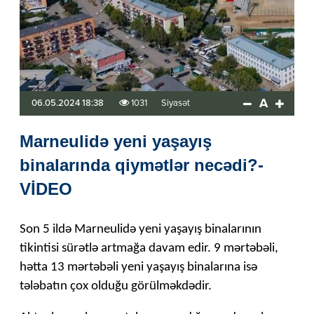
A
06.05.2024 18:38
1031
Siyasət
Marneulidə yeni yaşayış
binalarında qiymətlər necədi?-
VİDEO
Son 5 ildə Marneulidə yeni yaşayış binalarının
tikintisi sürətlə artmağa davam edir. 9 mərtəbəli,
hətta 13 mərtəbəli yeni yaşayış binalarına isə
tələbatın çox olduğu görülməkdədir.