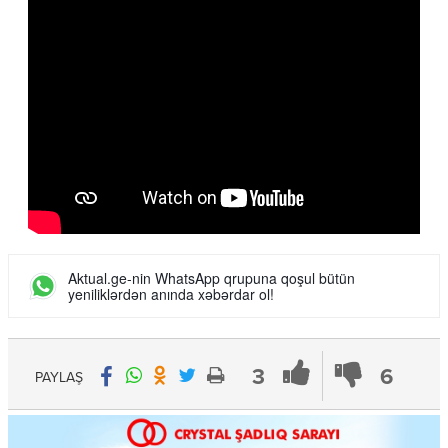
Aktual.ge-nin WhatsApp qrupuna qoşul bütün
yeniliklərdən anında xəbərdar ol!
3
6
PAYLAŞ