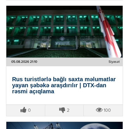
05.08.2026 21:10
Siyasət
Rus turistlərlə bağlı saxta məlumatlar
yayan şəbəkə araşdırılır | DTX-dan
rəsmi açıqlama
0
2
100