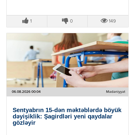
1
0
149
06.08.2026 00:04
Mədəniyyət
Sentyabrın 15-dən məktəblərdə böyük
dəyişiklik: Şagirdləri yeni qaydalar
gözləyir