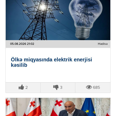
05.08.2026 21:02
Hadisə
Ölkə miqyasında elektrik enerjisi
kəsilib
2
3
685