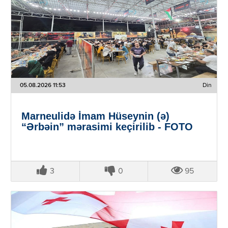
05.08.2026 11:53
Din
Marneulidə İmam Hüseynin (ə)
“Ərbəin” mərasimi keçirilib - FOTO
3
0
95