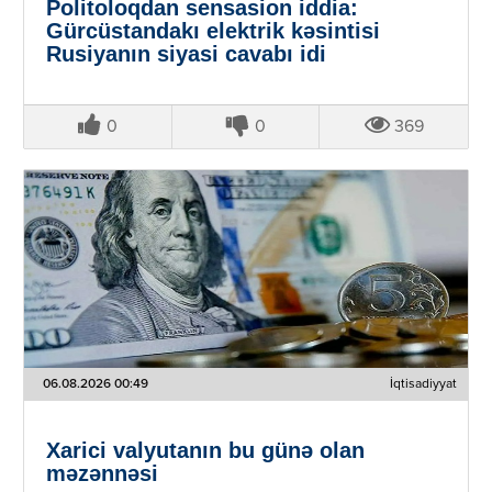
Politoloqdan sensasion iddia:
Gürcüstandakı elektrik kəsintisi
Rusiyanın siyasi cavabı idi
0
0
369
06.08.2026 00:49
İqtisadiyyat
Xarici valyutanın bu günə olan
məzənnəsi