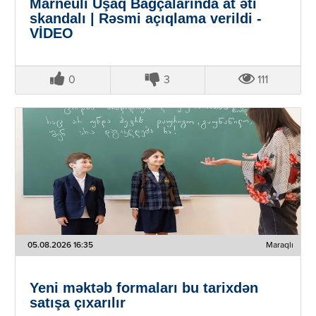
Marneuli Uşaq Bağçalarında at əti
skandalı | Rəsmi açıqlama verildi -
VİDEO
0
3
111
05.08.2026 16:35
Maraqlı
Yeni məktəb formaları bu tarixdən
satışa çıxarılır