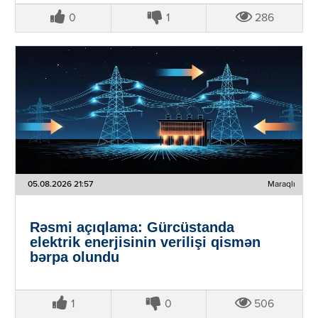
0
1
286
05.08.2026 21:57
Maraqlı
Rəsmi açıqlama: Gürcüstanda
elektrik enerjisinin verilişi qismən
bərpa olundu
1
0
506