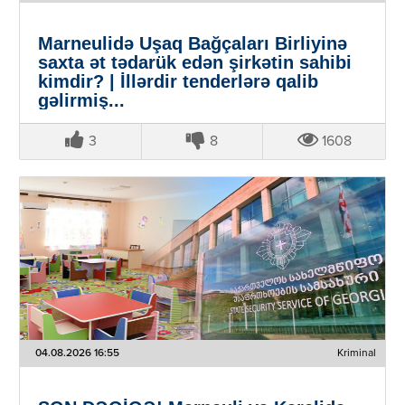
Marneulidə Uşaq Bağçaları Birliyinə
saxta ət tədarük edən şirkətin sahibi
kimdir? | İllərdir tenderlərə qalib
gəlirmiş...
3
8
1608
04.08.2026 16:55
Kriminal