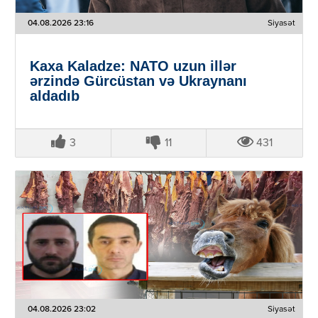
04.08.2026 23:16
Siyasət
Kaxa Kaladze: NATO uzun illər
ərzində Gürcüstan və Ukraynanı
aldadıb
3
11
431
04.08.2026 23:02
Siyasət