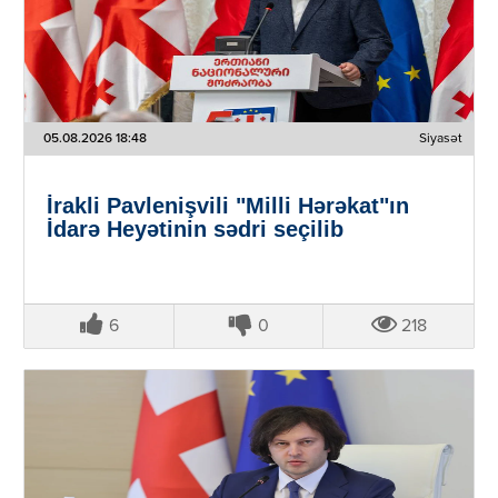
05.08.2026 18:48
Siyasət
İrakli Pavlenişvili "Milli Hərəkat"ın
İdarə Heyətinin sədri seçilib
6
0
218