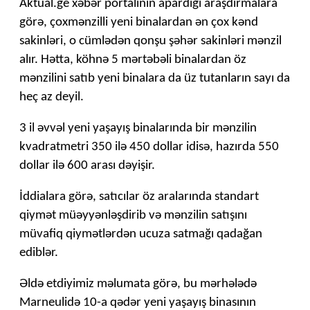
Aktual.ge xəbər portalının apardığı araşdırmalara
görə, çoxmənzilli yeni binalardan ən çox kənd
sakinləri, o cümlədən qonşu şəhər sakinləri mənzil
alır. Hətta, köhnə 5 mərtəbəli binalardan öz
mənzilini satıb yeni binalara da üz tutanların sayı da
heç az deyil.
3 il əvvəl yeni yaşayış binalarında bir mənzilin
kvadratmetri 350 ilə 450 dollar idisə, hazırda 550
dollar ilə 600 arası dəyişir.
İddialara görə, satıcılar öz aralarında standart
qiymət müəyyənləşdirib və mənzilin satışını
müvafiq qiymətlərdən ucuza satmağı qadağan
ediblər.
Əldə etdiyimiz məlumata görə, bu mərhələdə
Marneulidə 10-a qədər yeni yaşayış binasının