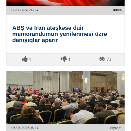
05.08.2026 16:57
Dünya
ABŞ və İran atəşkəsə dair
memorandumun yenilənməsi üzrə
danışıqlar aparır
1
1
73
05.08.2026 16:47
Siyasət