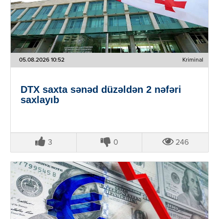
05.08.2026 10:52
Kriminal
DTX saxta sənəd düzəldən 2 nəfəri
saxlayıb
3
0
246