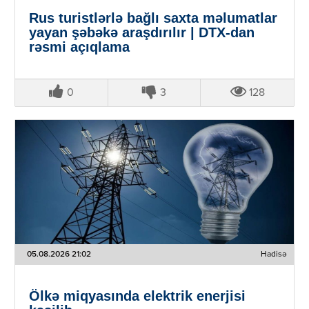
Rus turistlərlə bağlı saxta məlumatlar
yayan şəbəkə araşdırılır | DTX-dan
rəsmi açıqlama
0
3
128
05.08.2026 21:02
Hadisə
Ölkə miqyasında elektrik enerjisi