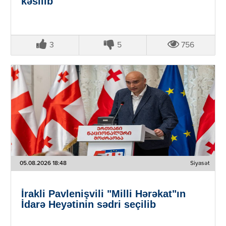
kəsilib
3
5
756
05.08.2026 18:48
Siyasət
İrakli Pavlenişvili "Milli Hərəkat"ın
İdarə Heyətinin sədri seçilib