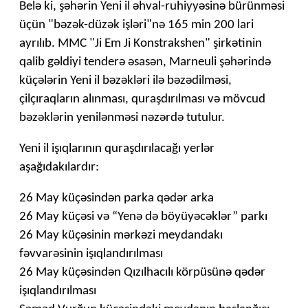
Belə ki, şəhərin Yeni il əhval-ruhiyyəsinə bürünməsi
üçün "bəzək-düzək işləri"nə 165 min 200 lari
ayrılıb. MMC "Ji Em Ji Konstrakshen" şirkətinin
qalib gəldiyi tenderə əsasən, Marneuli şəhərində
küçələrin Yeni il bəzəkləri ilə bəzədilməsi,
çilçıraqların alınması, quraşdırılması və mövcud
bəzəklərin yenilənməsi nəzərdə tutulur.
Yeni il işıqlarının quraşdırılacağı yerlər
aşağıdakılardır:
26 May küçəsindən parka qədər arka
26 May küçəsi və “Yenə də böyüyəcəklər” parkı
26 May küçəsinin mərkəzi meydandakı
fəvvarəsinin işıqlandırılması
26 May küçəsindən Qızılhacılı körpüsünə qədər
işıqlandırılması