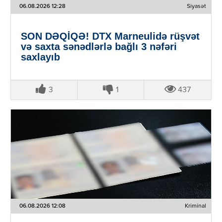
06.08.2026 12:28
Siyasət
SON DƏQİQƏ! DTX Marneulidə rüşvət
və saxta sənədlərlə bağlı 3 nəfəri
saxlayıb
3
1
437
06.08.2026 12:08
Kriminal