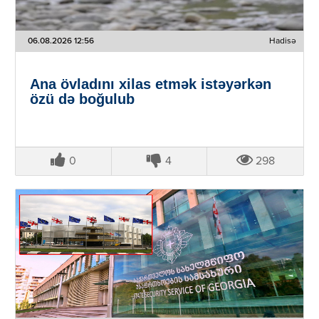
06.08.2026 12:56
Hadisə
Ana övladını xilas etmək istəyərkən
özü də boğulub
0
4
298