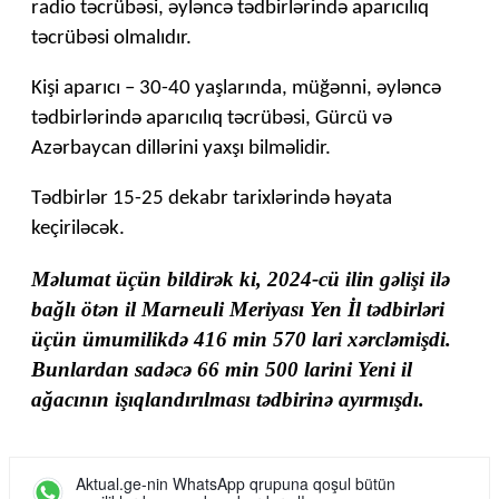
radio təcrübəsi, əyləncə tədbirlərində aparıcılıq
təcrübəsi olmalıdır.
Kişi aparıcı – 30-40 yaşlarında, müğənni, əyləncə
tədbirlərində aparıcılıq təcrübəsi, Gürcü və
Azərbaycan dillərini yaxşı bilməlidir.
Tədbirlər 15-25 dekabr tarixlərində həyata
keçiriləcək.
Məlumat üçün bildirək ki, 2024-cü ilin gəlişi ilə
bağlı ötən il Marneuli Meriyası Yen İl tədbirləri
üçün ümumilikdə 416 min 570 lari xərcləmişdi.
Bunlardan sadəcə 66 min 500 larini Yeni il
ağacının işıqlandırılması tədbirinə ayırmışdı.
Aktual.ge-nin WhatsApp qrupuna qoşul bütün