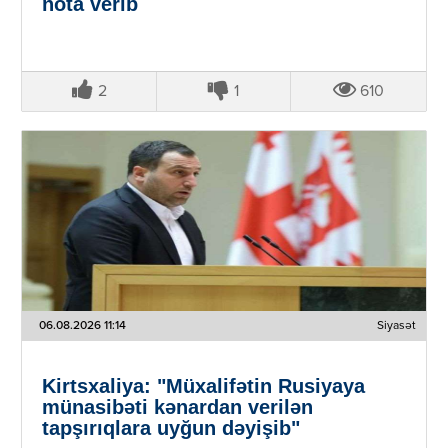
nota verib
2
1
610
06.08.2026 11:14
Siyasət
Kirtsxaliya: "Müxalifətin Rusiyaya
münasibəti kənardan verilən
tapşırıqlara uyğun dəyişib"