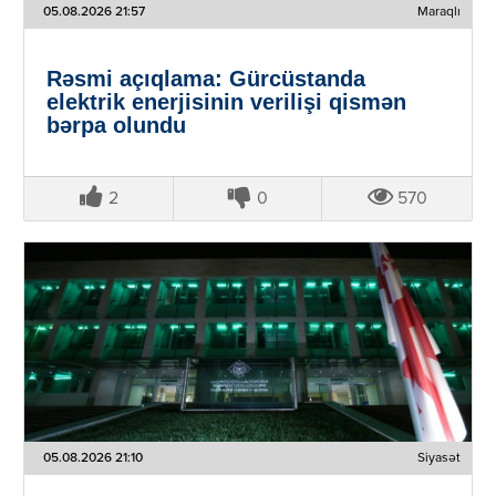
05.08.2026 21:57
Maraqlı
Rəsmi açıqlama: Gürcüstanda
elektrik enerjisinin verilişi qismən
bərpa olundu
2
0
570
05.08.2026 21:10
Siyasət