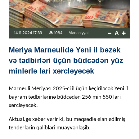
A
14.11.2024 17:33
1084
Mədəniyyət
Meriya Marneulidə Yeni il bəzək
və tədbirləri üçün büdcədən yüz
minlərlə lari xərcləyəcək
Marneuli Meriyası 2025-ci il üçün keçiriləcək Yeni il
bayram tədbirlərinə büdcədən 256 min 550 lari
xərcləyəcək.
Aktual.ge xəbər verir ki, bu məqsədlə elan edilmiş
tenderlərin qalibləri müəyyənləşib.