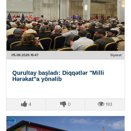
05.08.2026 16:47
Siyasət
Qurultay başladı: Diqqətlər "Milli
Hərəkat"a yönəlib
4
0
193