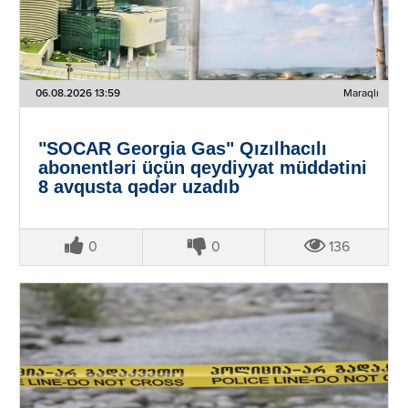
06.08.2026 13:59
Maraqlı
"SOCAR Georgia Gas" Qızılhacılı
abonentləri üçün qeydiyyat müddətini
8 avqusta qədər uzadıb
0
0
136