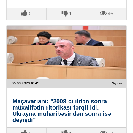
0
1
46
06.08.2026 10:45
Siyasət
Maçavariani: "2008-ci ildən sonra
müxalifətin ritorikası fərqli idi,
Ukrayna müharibəsindən sonra isə
dəyişdi"