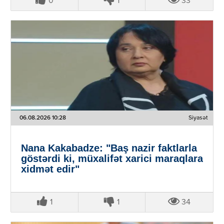
0
1
33
06.08.2026 10:28
Siyasət
Nana Kakabadze: "Baş nazir faktlarla
göstərdi ki, müxalifət xarici maraqlara
xidmət edir"
1
1
34