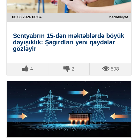
06.08.2026 00:04
Mədəniyyət
Sentyabrın 15-dən məktəblərdə böyük
dəyişiklik: Şagirdləri yeni qaydalar
gözləyir
4
2
598