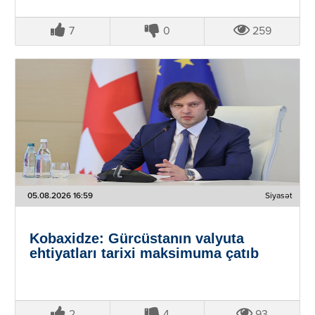
7
0
259
05.08.2026 16:59
Siyasət
Kobaxidze: Gürcüstanın valyuta
ehtiyatları tarixi maksimuma çatıb
2
4
93