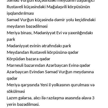
Səməd Vurğun küçəsindəki meydanın başlanğıcı
Rustaveli küçəsindəki Mağalaşvili körpüsünün
işıqlandırılması
Səməd Vurğun küçəsində dəmir yolu keçidindəki
meydanın bəzədilməsi
Meriya binası, Mədəniyyət Evi və yaxınlığındakı
park
Mədəniyyət evinin ətrafındakı park
Meydandan Rustaveli körpüsünə qədər
Körpüdən bazara qədər
Marneuli bazarından Azərbaycan Evinə qədər
Azərbaycan Evindən Səməd Vurğun meydanına
qədər
Meriya qarşısında Yeni il yolkasının qurulması və
sökülməsi
Lazım gələrsə, alıcı ilə razılaşma əsasında əlavə 3
yerin bəzədilməsi.