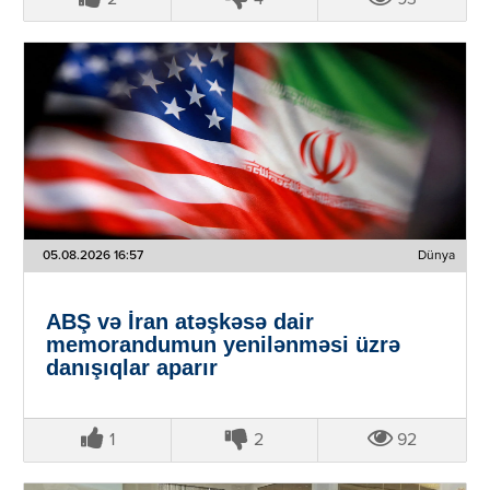
05.08.2026 16:57
Dünya
ABŞ və İran atəşkəsə dair
memorandumun yenilənməsi üzrə
danışıqlar aparır
1
2
92