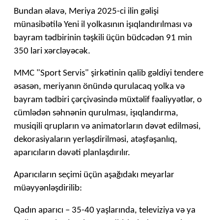
Bundan əlavə, Meriya 2025-ci ilin gəlişi
münasibətilə Yeni il yolkasının işıqlandırılması və
bayram tədbirinin təşkili üçün büdcədən 91 min
350 lari xərcləyəcək.
MMC "Sport Servis" şirkətinin qalib gəldiyi tendere
əsasən, meriyanın önündə qurulacaq yolka və
bayram tədbiri çərçivəsində müxtəlif fəaliyyətlər, o
cümlədən səhnənin qurulması, işıqlandırma,
musiqili qrupların və animatorların dəvət edilməsi,
dekorasiyaların yerləşdirilməsi, atəşfəşanlıq,
aparıcıların dəvəti planlaşdırılır.
Aparıcıların seçimi üçün aşağıdakı meyarlar
müəyyənləşdirilib:
Qadın aparıcı – 35-40 yaşlarında, televiziya və ya