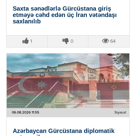
Saxta sənədlərlə Gürcüstana giriş
etməyə cəhd edən üç İran vətəndaşı
saxlanılıb
1
0
64
06.08.2026 11:55
Siyasət
Azərbaycan Gürcüstana diplomatik