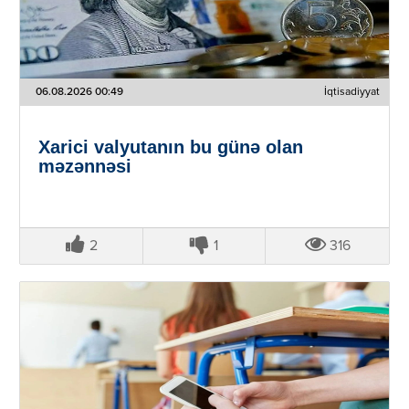
06.08.2026 00:49
İqtisadiyyat
Xarici valyutanın bu günə olan
məzənnəsi
2
1
316