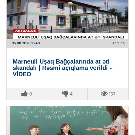
05.08.2026 16:40
Kriminal
Marneuli Uşaq Bağçalarında at əti
skandalı | Rəsmi açıqlama verildi -
VİDEO
0
4
137