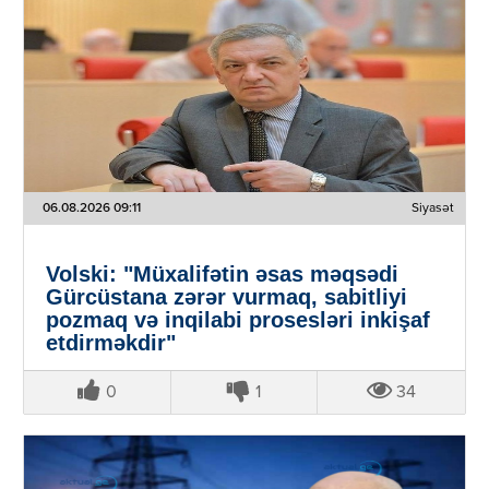
06.08.2026 09:11
Siyasət
Volski: "Müxalifətin əsas məqsədi
Gürcüstana zərər vurmaq, sabitliyi
pozmaq və inqilabi prosesləri inkişaf
etdirməkdir"
0
1
34