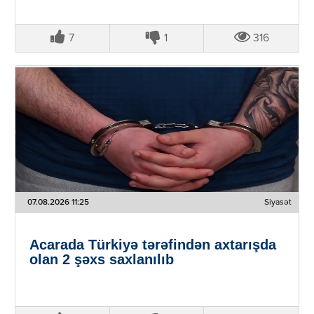
7
1
316
07.08.2026 11:25
Siyasət
Acarada Türkiyə tərəfindən axtarışda
olan 2 şəxs saxlanılıb