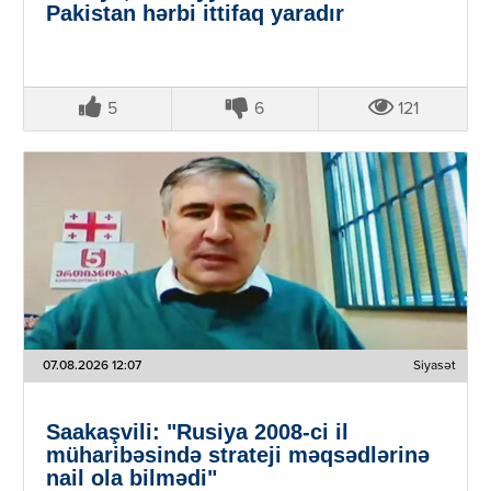
Pakistan hərbi ittifaq yaradır
5
6
121
07.08.2026 12:07
Siyasət
Saakaşvili: "Rusiya 2008-ci il
müharibəsində strateji məqsədlərinə
nail ola bilmədi"