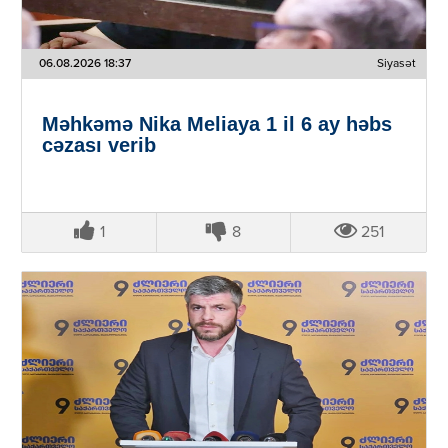
06.08.2026 18:37
Siyasət
Məhkəmə Nika Meliaya 1 il 6 ay həbs
cəzası verib
1
8
251