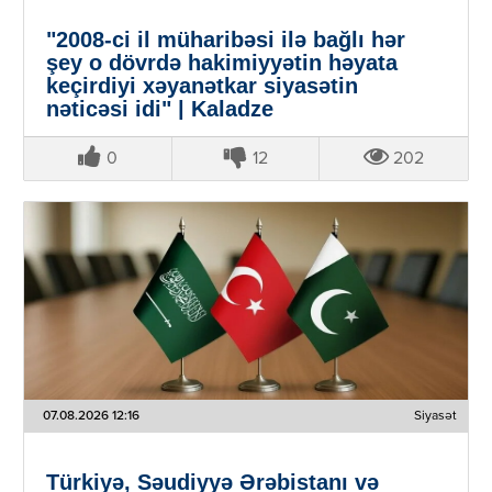
"2008-ci il müharibəsi ilə bağlı hər
şey o dövrdə hakimiyyətin həyata
keçirdiyi xəyanətkar siyasətin
nəticəsi idi" | Kaladze
0
12
202
07.08.2026 12:16
Siyasət
Türkiyə, Səudiyyə Ərəbistanı və