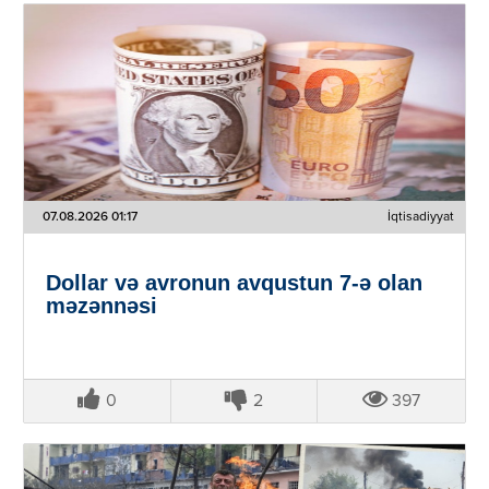
07.08.2026 01:17
İqtisadiyyat
Dollar və avronun avqustun 7-ə olan
məzənnəsi
0
2
397