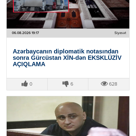
06.08.2026 19:17
Siyasət
Azərbaycanın diplomatik notasından
sonra Gürcüstan XİN-dən EKSKLÜZİV
AÇIQLAMA
0
6
628