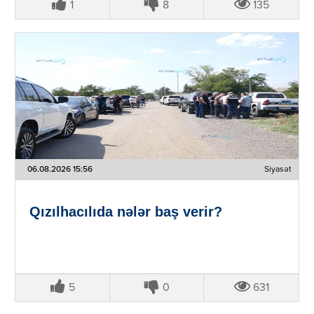
1
8
135
06.08.2026 15:56
Siyasət
Qızılhacılıda nələr baş verir?
5
0
631