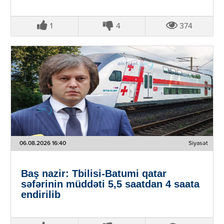
1
4
374
06.08.2026 16:40
Siyasət
Baş nazir: Tbilisi-Batumi qatar
səfərinin müddəti 5,5 saatdan 4 saata
endirilib