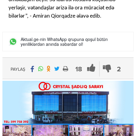
yerləşir, vətəndaşlar ərizə ilə ora müraciət edə
bilərlər”, - Amiran Qiorqadze əlavə edib.
Aktual.ge-nin WhatsApp qrupuna qoşul bütün
yeniliklərdən anında xəbərdar ol!
18
2
PAYLAŞ