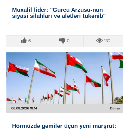
Müxalif lider: "Gürcü Arzusu-nun
siyasi silahları və alətləri tükənib"
6
0
132
06.08.2026 18:14
Dünya
Hörmüzdə gəmilər üçün yeni marşrut: