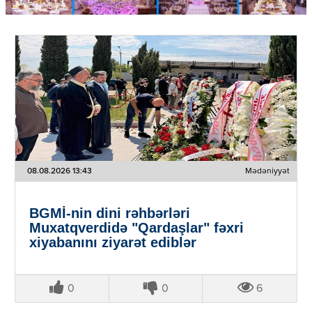
08.08.2026 13:43
Mədəniyyət
BGMİ-nin dini rəhbərləri
Muxatqverdidə "Qardaşlar" fəxri
xiyabanını ziyarət ediblər
0
0
6