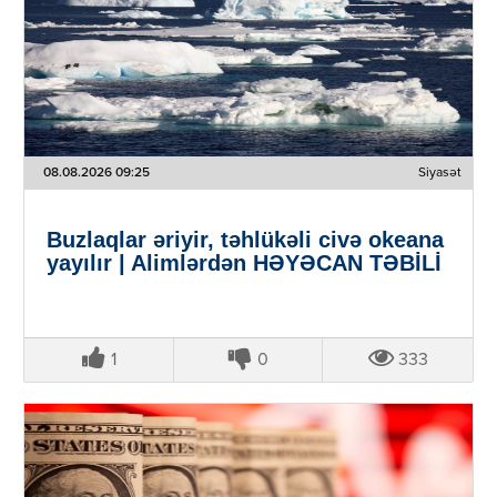
08.08.2026 09:25
Siyasət
Buzlaqlar əriyir, təhlükəli civə okeana
yayılır | Alimlərdən HƏYƏCAN TƏBİLİ
1
0
333