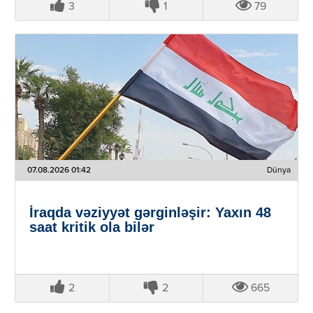
3
1
79
07.08.2026 01:42
Dünya
İraqda vəziyyət gərginləşir: Yaxın 48
saat kritik ola bilər
2
2
665