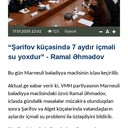
A
17.01.2025 22:02
723
Siyasət
“Şərifov küçəsində 7 aydır içməli
su yoxdur” - Ramal Əhmədov
Bu gün Marneuli bələdiyyə məclisinin iclası keçirilib.
Aktual.ge xəbər verir ki, VMH partiyasının Marneuli
bələdiyyə məclisindəki üzvü Ramal Əhmədov,
iclasda gündəlik məsələlər müzakirə olunduqdan
sonra Şərifov və Alget küçələrində vətəndaşların
aylardır içməli su problemi ilə üzləşdiyini bildirib.