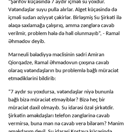
“Şərifov küçəsində 7 aydır içməli su yoxdur.
Vətəndaşlar suyu pulla alırlar. Alget küçəsində də
içməli sudan əziyyət çəkirlər. Birləşmiş Su Şirkəti ilə
əlaqə saxlamağa çalışırıq, amma zənglərə cavab
verilmir, problem hələ də həll olunmayıb”, - Ramal
Əhmədov deyib.
Marneuli bələdiyyə məclisinin sədri Amiran
Qiorqadze, Ramal Əhmədovun çıxışına cavab
olaraq vətəndaşların bu problemlə bağlı müraciət
etmədiklərini bildirib:
“7 aydır su yoxdursa, vətəndaşlar niyə bununla
bağlı bizə müraciət etməyiblər? Bizə heç bir
müraciət daxil olmayıb. Su idarəsi özəl şirkətdir.
Şirkətin əməkdaşları telefon zənglərinə cavab
vermirsə, buna mən nə cavab verə bilərəm? Mənim
əməkdaşım deyil. Su idarəsi Kostava küçəsində