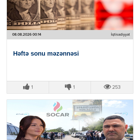
08.08.2026 00:14
İqtisadiyyat
Həftə sonu məzənnəsi
1
1
253