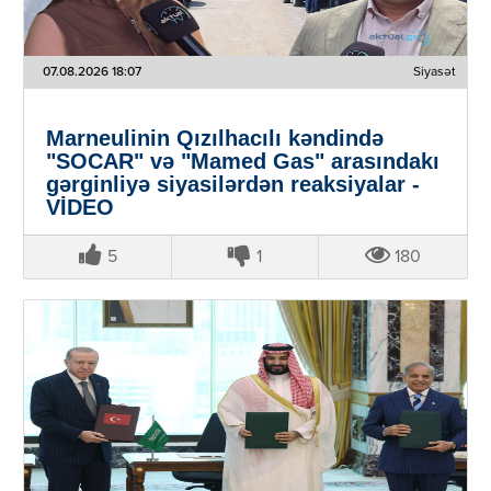
07.08.2026 18:07
Siyasət
Marneulinin Qızılhacılı kəndində
"SOCAR" və "Mamed Gas" arasındakı
gərginliyə siyasilərdən reaksiyalar -
VİDEO
5
1
180