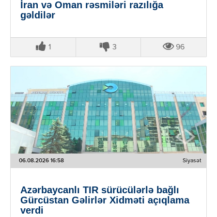
İran və Oman rəsmiləri razılığa
gəldilər
1
3
96
06.08.2026 16:58
Siyasət
Azərbaycanlı TIR sürücülərlə bağlı
Gürcüstan Gəlirlər Xidməti açıqlama
verdi