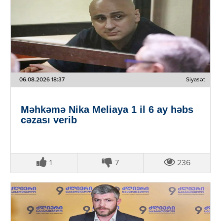
06.08.2026 18:37
Siyasət
Məhkəmə Nika Meliaya 1 il 6 ay həbs
cəzası verib
1
7
236