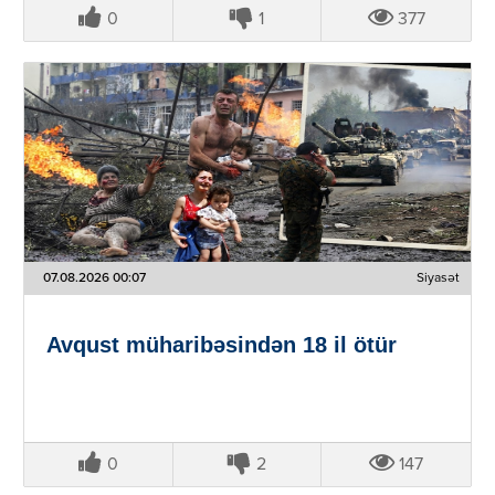
0
1
377
07.08.2026 00:07
Siyasət
Avqust müharibəsindən 18 il ötür
0
2
147