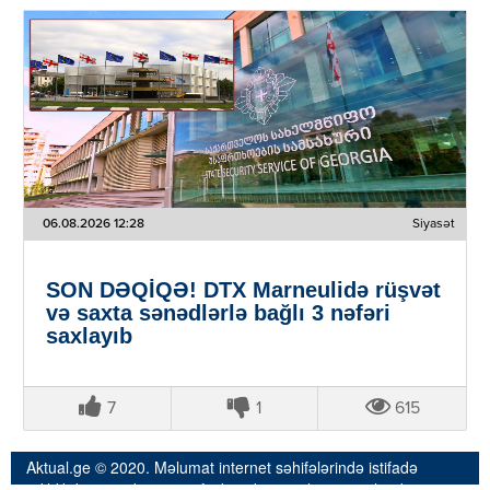
06.08.2026 12:28
Siyasət
SON DƏQİQƏ! DTX Marneulidə rüşvət
və saxta sənədlərlə bağlı 3 nəfəri
saxlayıb
7
1
615
Aktual.ge © 2020. Məlumat internet səhifələrində istifadə
edildikdə istinad və müvafiq keçidin qoyulması mütləqdir