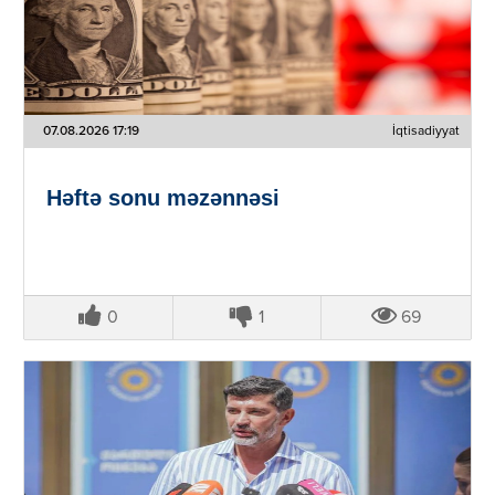
07.08.2026 17:19
İqtisadiyyat
Həftə sonu məzənnəsi
0
1
69