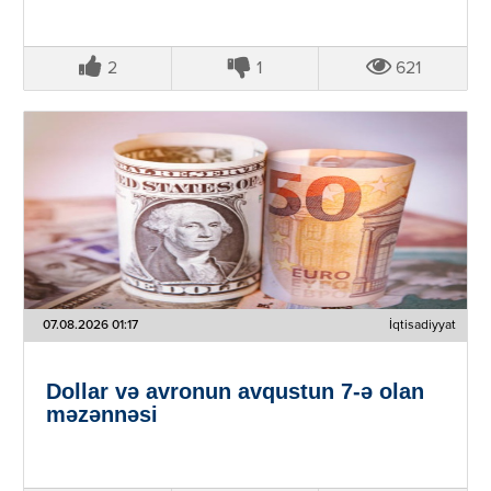
2
1
621
07.08.2026 01:17
İqtisadiyyat
Dollar və avronun avqustun 7-ə olan
məzənnəsi