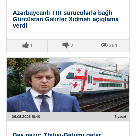
Azərbaycanlı TIR sürücülərlə bağlı
Gürcüstan Gəlirlər Xidməti açıqlama
verdi
1
2
354
06.08.2026 16:40
Siyasət
Baş nazir: Tbilisi-Batumi qatar