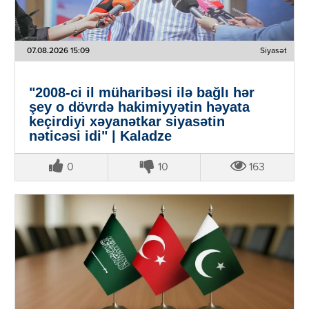
07.08.2026 15:09
Siyasət
"2008-ci il müharibəsi ilə bağlı hər
şey o dövrdə hakimiyyətin həyata
keçirdiyi xəyanətkar siyasətin
nəticəsi idi" | Kaladze
0
10
163