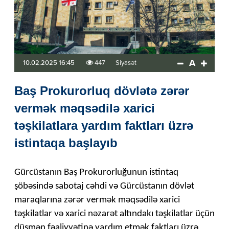
A
10.02.2025 16:45
447
Siyasət
Baş Prokurorluq dövlətə zərər
vermək məqsədilə xarici
təşkilatlara yardım faktları üzrə
istintaqa başlayıb
Gürcüstanın Baş Prokurorluğunun istintaq
şöbəsində sabotaj cəhdi və Gürcüstanın dövlət
maraqlarına zərər vermək məqsədilə xarici
təşkilatlar və xarici nəzarət altındakı təşkilatlar üçün
düşmən fəaliyyətinə yardım etmək faktları üzrə