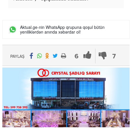
Aktual.ge-nin WhatsApp qrupuna qoşul bütün
yeniliklərdən anında xəbərdar ol!
6
7
PAYLAŞ