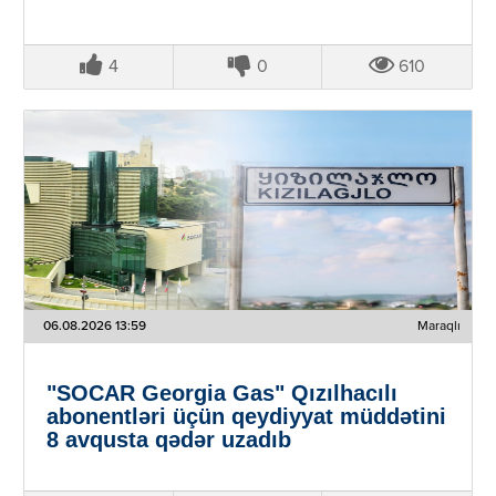
4
0
610
06.08.2026 13:59
Maraqlı
"SOCAR Georgia Gas" Qızılhacılı
abonentləri üçün qeydiyyat müddətini
8 avqusta qədər uzadıb