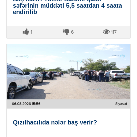
səfərinin müddəti 5,5 saatdan 4 saata
endirilib
1
6
117
06.08.2026 15:56
Siyasət
Qızılhacılıda nələr baş verir?