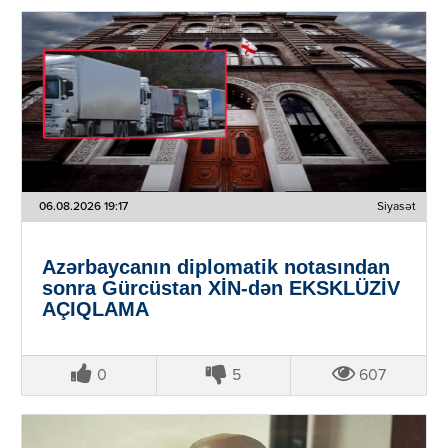
06.08.2026 19:17
Siyasət
Azərbaycanın diplomatik notasından
sonra Gürcüstan XİN-dən EKSKLÜZİV
AÇIQLAMA
0
5
607