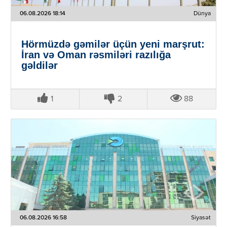
06.08.2026 18:14
Dünya
Hörmüzdə gəmilər üçün yeni marşrut:
İran və Oman rəsmiləri razılığa
gəldilər
1
2
88
06.08.2026 16:58
Siyasət