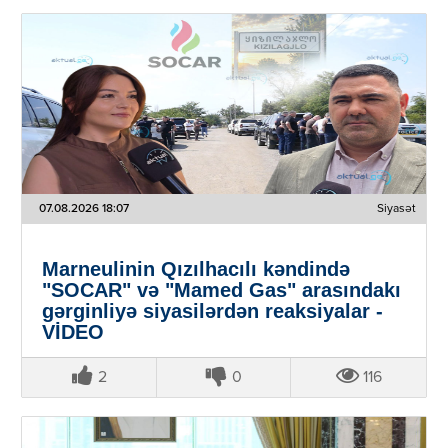
07.08.2026 18:07
Siyasət
Marneulinin Qızılhacılı kəndində
"SOCAR" və "Mamed Gas" arasındakı
gərginliyə siyasilərdən reaksiyalar -
VİDEO
2
0
116