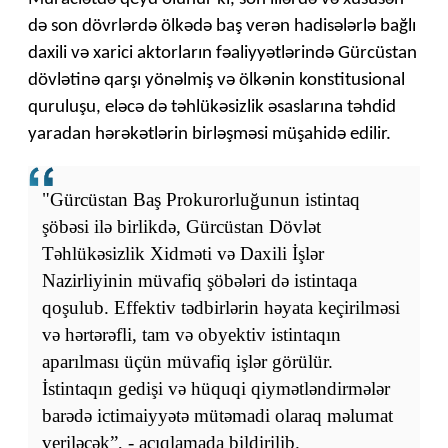
də son dövrlərdə ölkədə baş verən hadisələrlə bağlı
daxili və xarici aktorların fəaliyyətlərində Gürcüstan
dövlətinə qarşı yönəlmiş və ölkənin konstitusional
quruluşu, eləcə də təhlükəsizlik əsaslarına təhdid
yaradan hərəkətlərin birləşməsi müşahidə edilir.
"Gürcüstan Baş Prokurorluğunun istintaq
şöbəsi ilə birlikdə, Gürcüstan Dövlət
Təhlükəsizlik Xidməti və Daxili İşlər
Nazirliyinin müvafiq şöbələri də istintaqa
qoşulub. Effektiv tədbirlərin həyata keçirilməsi
və hərtərəfli, tam və obyektiv istintaqın
aparılması üçün müvafiq işlər görülür.
İstintaqın gedişi və hüquqi qiymətləndirmələr
barədə ictimaiyyətə mütəmadi olaraq məlumat
veriləcək”, - açıqlamada bildirilib.