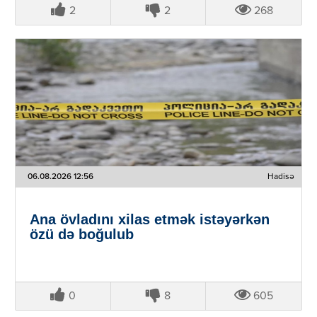
2
2
268
06.08.2026 12:56
Hadisə
Ana övladını xilas etmək istəyərkən
özü də boğulub
0
8
605