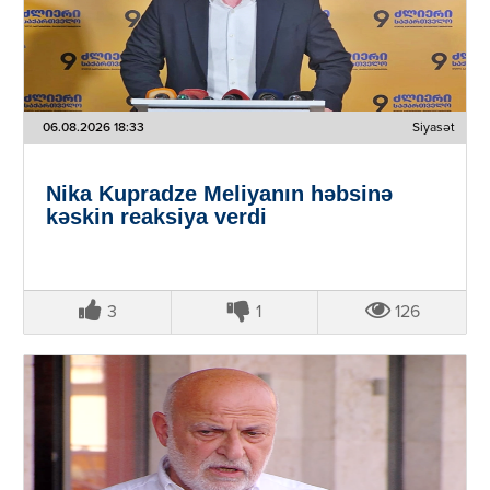
06.08.2026 18:33
Siyasət
Nika Kupradze Meliyanın həbsinə
kəskin reaksiya verdi
3
1
126