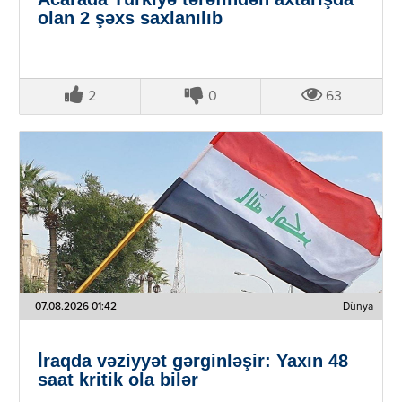
olan 2 şəxs saxlanılıb
2
0
63
07.08.2026 01:42
Dünya
İraqda vəziyyət gərginləşir: Yaxın 48
saat kritik ola bilər