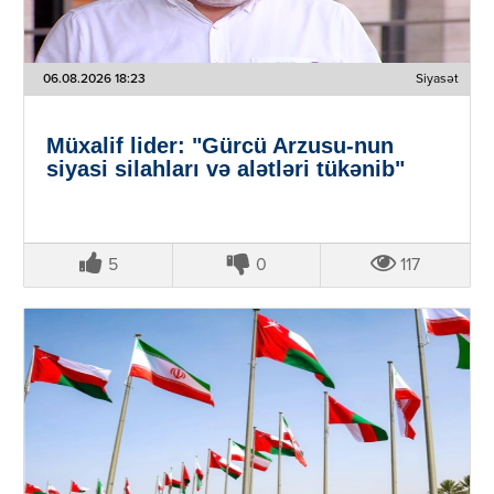
06.08.2026 18:23
Siyasət
Müxalif lider: "Gürcü Arzusu-nun
siyasi silahları və alətləri tükənib"
5
0
117