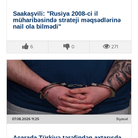
Saakaşvili: "Rusiya 2008-ci il
müharibəsində strateji məqsədlərinə
nail ola bilmədi"
6
0
271
07.08.2026 11:25
Siyasət
Acarada Türkiyə tərəfindən axtarışda