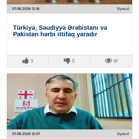
07.08.2026 12:16
Siyasət
Türkiyə, Səudiyyə Ərəbistanı və
Pakistan hərbi ittifaq yaradır
3
5
91
07.08.2026 12:07
Siyasət