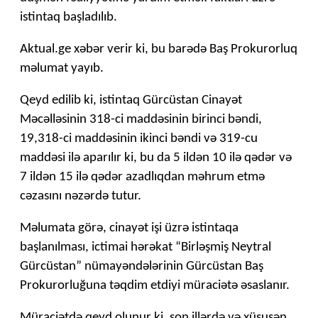
istintaq başladılıb.
Aktual.ge xəbər verir ki, bu barədə Baş Prokurorluq
məlumat yayıb.
Qeyd edilib ki, istintaq Gürcüstan Cinayət
Məcəlləsinin 318-ci maddəsinin birinci bəndi,
19,318-ci maddəsinin ikinci bəndi və 319-cu
maddəsi ilə aparılır ki, bu da 5 ildən 10 ilə qədər və
7 ildən 15 ilə qədər azadlıqdan məhrum etmə
cəzasını nəzərdə tutur.
Məlumata görə, cinayət işi üzrə istintaqa
başlanılması, ictimai hərəkat “Birləşmiş Neytral
Gürcüstan” nümayəndələrinin Gürcüstan Baş
Prokurorluğuna təqdim etdiyi müraciətə əsaslanır.
Müraciətdə qeyd olunur ki, son illərdə və xüsusən