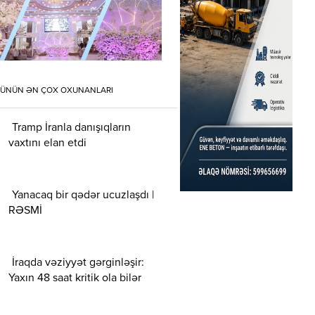
ÜNÜN ƏN ÇOX OXUNANLARI
Tramp İranla danışıqların
vaxtını elan etdi
Yanacaq bir qədər ucuzlaşdı |
RƏSMİ
İraqda vəziyyət gərginləşir:
Yaxın 48 saat kritik ola bilər