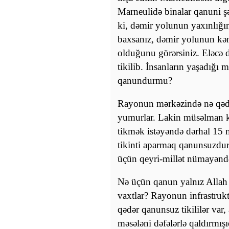
Marneulidə binalar qanuni ş
ki, dəmir yolunun yaxınlığı
baxsanız, dəmir yolunun kən
olduğunu görərsiniz. Eləcə d
tikilib. İnsanların yaşadığı 
qanundurmu?
Rayonun mərkəzində nə qədə
yumurlar. Lakin müsəlman kə
tikmək istəyəndə dərhal 15 m
tikinti aparmaq qanunsuzdur' 
üçün qeyri-millət nümayəndəl
Nə üçün qanun yalnız Allah 
vaxtlar? Rayonun infrastrukt
qədər qanunsuz tikililər va
məsələni dəfələrlə qaldırmışı