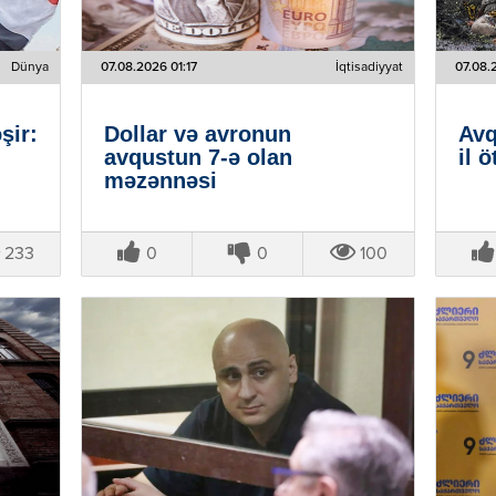
Dünya
07.08.2026 01:17
İqtisadiyyat
07.08.
şir:
Dollar və avronun
Avq
avqustun 7-ə olan
il ö
məzənnəsi
233
0
0
100