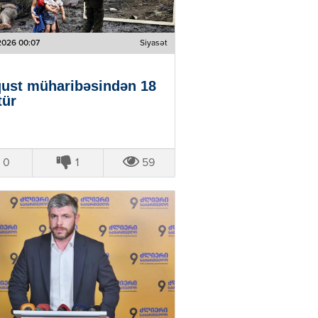
2026 00:07
Siyasət
ust müharibəsindən 18
tür
0
1
59