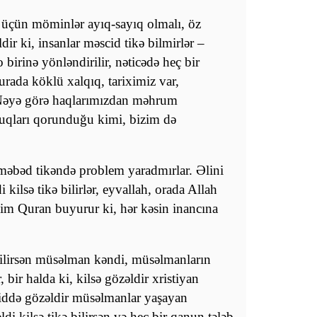
 üçün möminlər ayıq-sayıq olmalı, öz
ldir ki, insanlar məscid tikə bilmirlər –
 birinə yönləndirilir, nəticədə heç bir
urada köklü xalqıq, tariximiz var,
 Nəyə görə haqlarımızdan məhrum
uqları qorunduğu kimi, bizim də
məbəd tikəndə problem yaradmırlar. Əlini
 kilsə tikə bilirlər, eyvallah, orada Allah
izim Quran buyurur ki, hər kəsin inancına
 bilirsən müsəlman kəndi, müsəlmanların
 bir halda ki, kilsə gözəldir xristiyan
iddə gözəldir müsəlmanlar yaşayan
i kilsə tikə bilirsən və heç bir qanun tələb