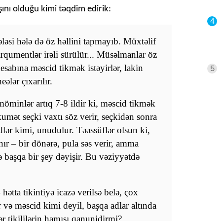
ını olduğu kimi təqdim edirik:
4
əsi hələ də öz həllini tapmayıb. Müxtəlif
 arqumentlər irəli sürülür... Müsəlmanlar öz
hesabına məscid tikmək istəyirlər, lakin
5
ələr çıxarılır.
öminlər artıq 7-8 ildir ki, məscid tikmək
kumət seçki vaxtı söz verir, seçkidən sonra
dlər kimi, unudulur. Təəssüflər olsun ki,
nır – bir dönərə, pula səs verir, amma
ə başqa bir şey dəyişir. Bu vəziyyətdə
ətta tikintiyə icazə verilsə belə, çox
r və məscid kimi deyil, başqa adlar altında
ər tikililərin hamısı qanunidirmi?