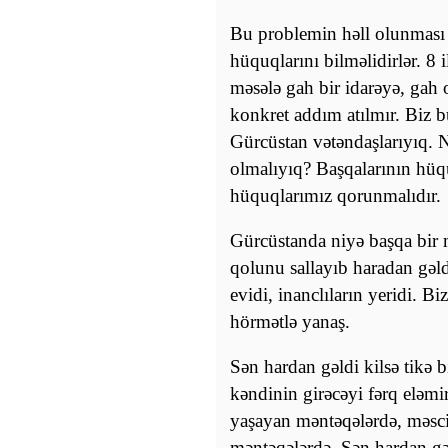
Bu problemin həll olunması
hüquqlarını bilməlidirlər. 8 i
məsələ gah bir idarəyə, gah o
konkret addım atılmır. Biz b
Gürcüstan vətəndaşlarıyıq.
olmalıyıq? Başqalarının hüq
hüquqlarımız qorunmalıdır.
Gürcüstanda niyə başqa bir 
qolunu sallayıb haradan gəldi
evidi, inanclıların yeridi. B
hörmətlə yanaş.
Sən hardan gəldi kilsə tikə
kəndinin girəcəyi fərq eləmir,
yaşayan məntəqələrdə, məsc
məntəqələrdə. Sən hardan gəld