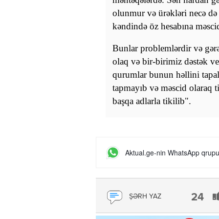
olunmur və ürəkləri necə də 
kəndində öz hesabına məscid 
Bunlar problemlərdir və gə
olaq və bir-birimiz dəstək ve
qurumlar bunun həllini tapal
tapmayıb və məscid olaraq ti
başqa adlarla tikilib".
Aktual.ge-nin WhatsApp qrupun
24
ŞƏRH YAZ