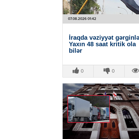
07.08.2026 01:42
İraqda vəziyyət gərginlə
Yaxın 48 saat kritik ola
bilər
0
0