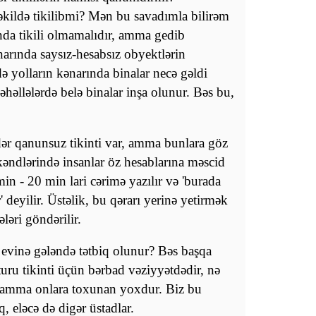
əkildə tikilibmi? Mən bu savadımla bilirəm
nda tikili olmamalıdır, amma gedib
arında saysız-hesabsız obyektlərin
ə yolların kənarında binalar necə gəldi
məhəllələrdə belə binalar inşa olunur. Bəs bu,
r qanunsuz tikinti var, amma bunlara göz
ndlərində insanlar öz hesablarına məscid
in - 20 min lari cərimə yazılır və 'burada
deyilir. Üstəlik, bu qərarı yerinə yetirmək
əri göndərilir.
evinə gələndə tətbiq olunur? Bəs başqa
uru tikinti üçün bərbad vəziyyətdədir, nə
r, amma onlara toxunan yoxdur. Biz bu
q, eləcə də digər üstadlar.