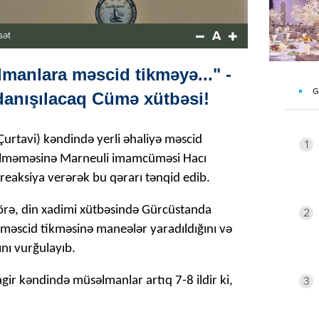
A
sət
anlara məscid tikməyə..." -
G
danışılacaq Cümə xütbəsi!
(Çurtavi) kəndində yerli əhaliyə məscid
1
ilməməsinə Marneuli imamcüməsi Hacı
reaksiya verərək bu qərarı tənqid edib.
görə, din xadimi xütbəsində Gürcüstanda
2
ə məscid tikməsinə maneələr yaradıldığını və
ını vurğulayıb.
gir kəndində müsəlmanlar artıq 7-8 ildir ki,
3