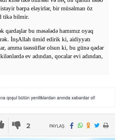
istəyir bərpa eləyirlər, bir müsəlman öz
tikə bilmir.
rək qardaşlar bu məsələdə hamımız oyaq
rək. İnşAllah ümid edirik ki, aidiyyatı
ar, amma təəssüflər olsun ki, bu günə qədər
kilənlərdə ev adından, qocalar evi adından,
a qoşul bütün yeniliklərdən anında xəbərdar ol!
2
PAYLAŞ