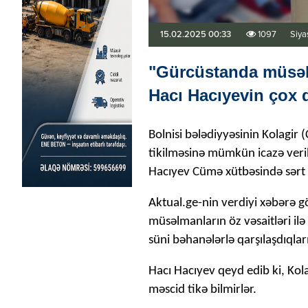
15.02.2025 00:33
1097
Siya
"Gürcüstanda müsəlm
Hacı Hacıyevin çox 
Bolnisi bələdiyyəsinin Kolagir 
tikilməsinə mümkün icazə ver
Hacıyev Cümə xütbəsində sərt 
Aktual.ge-nin verdiyi xəbərə 
müsəlmanların öz vəsaitləri il
süni bəhanələrlə qarşılaşdıqlar
Hacı Hacıyev qeyd edib ki, Kola
məscid tikə bilmirlər.