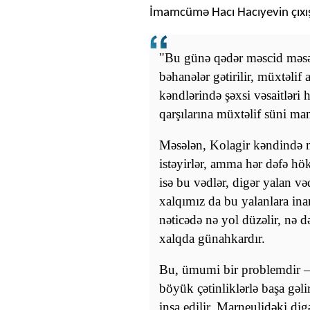
İmamcümə Hacı Hacıyevin çıxış
"Bu günə qədər məscid məsəl
bəhanələr gətirilir, müxtəlif
kəndlərində şəxsi vəsaitləri 
qarşılarına müxtəlif süni mane
Məsələn, Kolagir kəndində m
istəyirlər, amma hər dəfə hö
isə bu vədlər, digər yalan və
xalqımız da bu yalanlara ina
nəticədə nə yol düzəlir, nə d
xalqda günahkardır.
Bu, ümumi bir problemdir – h
böyük çətinliklərlə başa gəli
inşa edilir. Marneulidəki dig