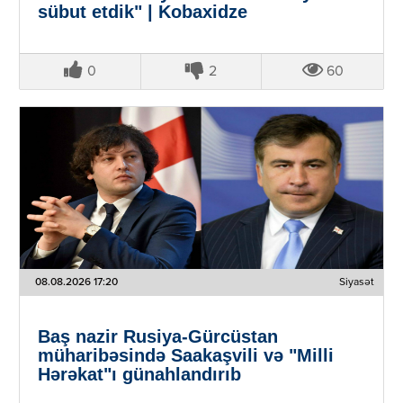
sübut etdik" | Kobaxidze
0
2
60
08.08.2026 17:20
Siyasət
Baş nazir Rusiya-Gürcüstan
müharibəsində Saakaşvili və "Milli
Hərəkat"ı günahlandırıb