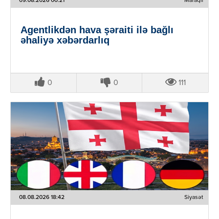
09.08.2026 00:21
Maraqlı
Agentlikdən hava şəraiti ilə bağlı
əhaliyə xəbərdarlıq
0
0
111
08.08.2026 18:42
Siyasət