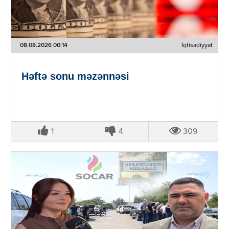
08.08.2026 00:14
İqtisadiyyat
Həftə sonu məzənnəsi
1
4
309