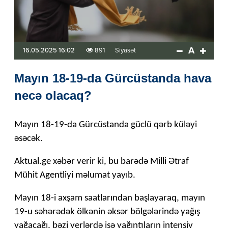
A
16.05.2025 16:02
891
Siyasət
Mayın 18-19-da Gürcüstanda hava
necə olacaq?
Mayın 18-19-da Gürcüstanda güclü qərb küləyi
əsəcək.
Aktual.ge xəbər verir ki, bu barədə Milli Ətraf
Mühit Agentliyi məlumat yayıb.
Mayın 18-i axşam saatlarından başlayaraq, mayın
19-u səhərədək ölkənin əksər bölgələrində yağış
yağacağı, bəzi yerlərdə isə yağıntıların intensiv