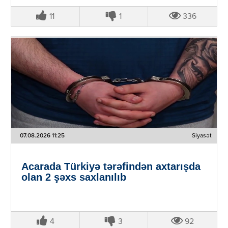
11
1
336
07.08.2026 11:25
Siyasət
Acarada Türkiyə tərəfindən axtarışda
olan 2 şəxs saxlanılıb
4
3
92