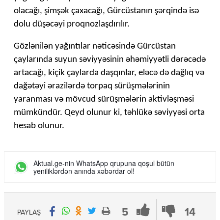
olacağı, şimşək çaxacağı, Gürcüstanın şərqində isə
dolu düşəcəyi proqnozlaşdırılır.
Gözlənilən yağıntılar nəticəsində Gürcüstan
çaylarında suyun səviyyəsinin əhəmiyyətli dərəcədə
artacağı, kiçik çaylarda daşqınlar, eləcə də dağlıq və
dağətəyi ərazilərdə torpaq sürüşmələrinin
yaranması və mövcud sürüşmələrin aktivləşməsi
mümkündür. Qeyd olunur ki, təhlükə səviyyəsi orta
hesab olunur.
Aktual.ge-nin WhatsApp qrupuna qoşul bütün
yeniliklərdən anında xəbərdar ol!
5
14
PAYLAŞ