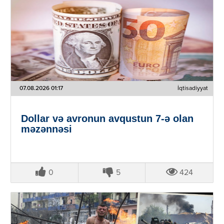
07.08.2026 01:17
İqtisadiyyat
Dollar və avronun avqustun 7-ə olan
məzənnəsi
0
5
424