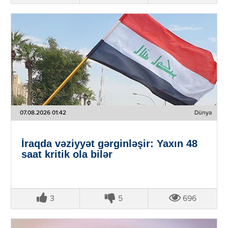
07.08.2026 01:42
Dünya
İraqda vəziyyət gərginləşir: Yaxın 48
saat kritik ola bilər
3
5
696