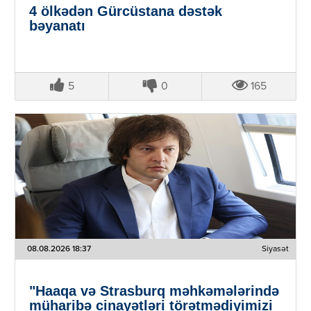
4 ölkədən Gürcüstana dəstək
bəyanatı
5
0
165
08.08.2026 18:37
Siyasət
"Haaqa və Strasburq məhkəmələrində
müharibə cinayətləri törətmədiyimizi