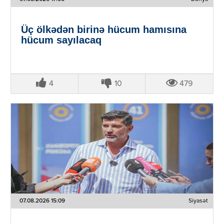
Üç ölkədən birinə hücum hamısına
hücum sayılacaq
4
10
479
07.08.2026 15:09
Siyasət