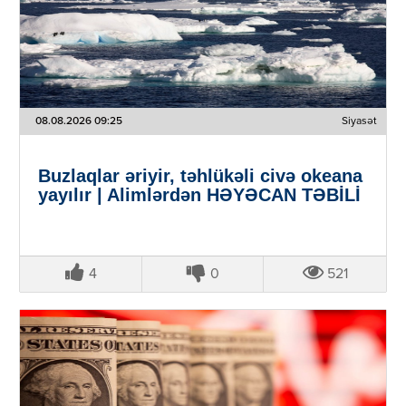
08.08.2026 09:25
Siyasət
Buzlaqlar əriyir, təhlükəli civə okeana
yayılır | Alimlərdən HƏYƏCAN TƏBİLİ
4
0
521