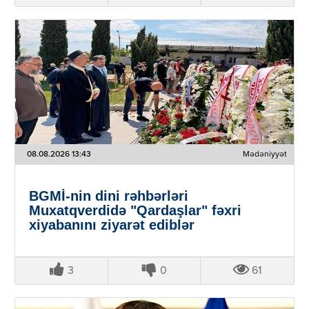
08.08.2026 13:43
Mədəniyyət
BGMİ-nin dini rəhbərləri
Muxatqverdidə "Qardaşlar" fəxri
xiyabanını ziyarət ediblər
3
0
61