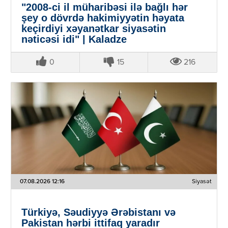
"2008-ci il müharibəsi ilə bağlı hər
şey o dövrdə hakimiyyətin həyata
keçirdiyi xəyanətkar siyasətin
nəticəsi idi" | Kaladze
0
15
216
07.08.2026 12:16
Siyasət
Türkiyə, Səudiyyə Ərəbistanı və
Pakistan hərbi ittifaq yaradır