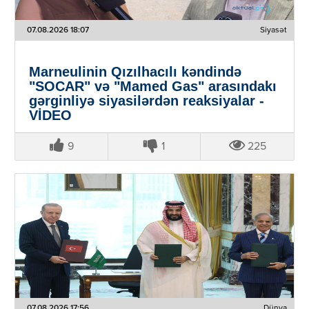
07.08.2026 18:07
Siyasət
Marneulinin Qızılhacılı kəndində
"SOCAR" və "Mamed Gas" arasındakı
gərginliyə siyasilərdən reaksiyalar -
VİDEO
9
1
225
07.08.2026 17:56
Dünya