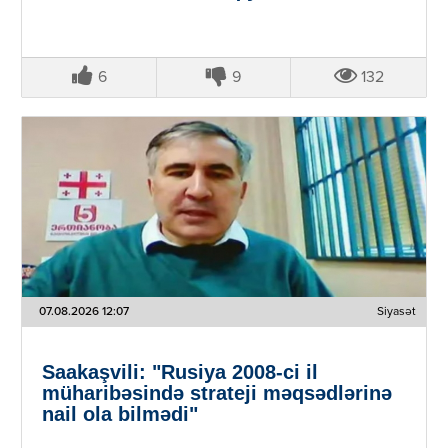
6
9
132
07.08.2026 12:07
Siyasət
Saakaşvili: "Rusiya 2008-ci il
müharibəsində strateji məqsədlərinə
nail ola bilmədi"