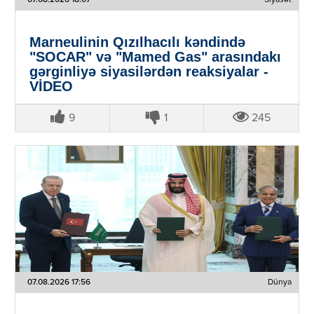
Marneulinin Qızılhacılı kəndində
"SOCAR" və "Mamed Gas" arasındakı
gərginliyə siyasilərdən reaksiyalar -
VİDEO
9
1
245
07.08.2026 17:56
Dünya