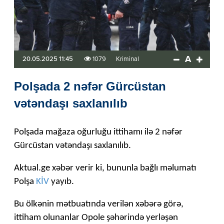
A
20.05.2025 11:45
1079
Kriminal
Polşada 2 nəfər Gürcüstan
vətəndaşı saxlanılıb
Polşada mağaza oğurluğu ittihamı ilə 2 nəfər
Gürcüstan vətəndaşı saxlanılıb.
Aktual.ge xəbər verir ki, bununla bağlı məlumatı
Polşa
KİV
yayıb.
Bu ölkənin mətbuatında verilən xəbərə görə,
ittiham olunanlar Opole şəhərində yerləşən