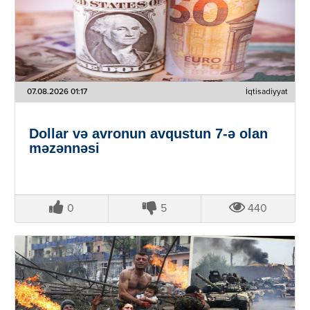
07.08.2026 01:17
İqtisadiyyat
Dollar və avronun avqustun 7-ə olan
məzənnəsi
0
5
440