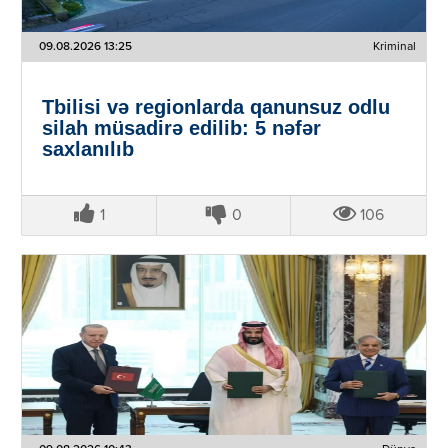
09.08.2026 13:25
Kriminal
Tbilisi və regionlarda qanunsuz odlu
silah müsadirə edilib: 5 nəfər
saxlanılıb
1
0
106