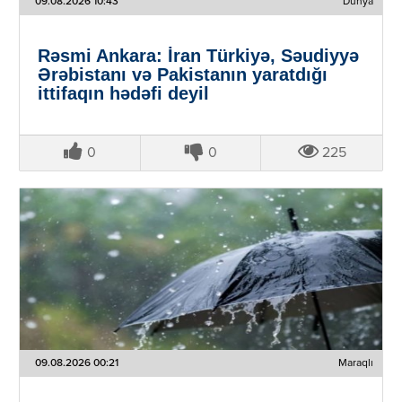
09.08.2026 10:43
Dünya
Rəsmi Ankara: İran Türkiyə, Səudiyyə
Ərəbistanı və Pakistanın yaratdığı
ittifaqın hədəfi deyil
0
0
225
09.08.2026 00:21
Maraqlı