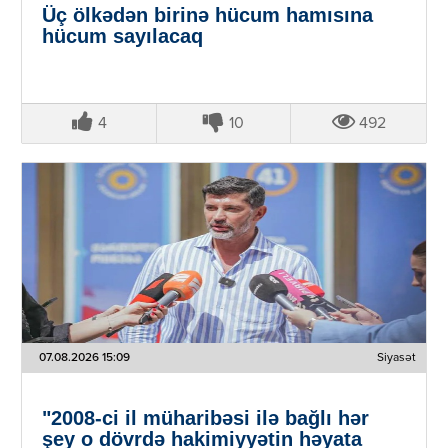
Üç ölkədən birinə hücum hamısına
hücum sayılacaq
4
10
492
07.08.2026 15:09
Siyasət
"2008-ci il müharibəsi ilə bağlı hər
şey o dövrdə hakimiyyətin həyata