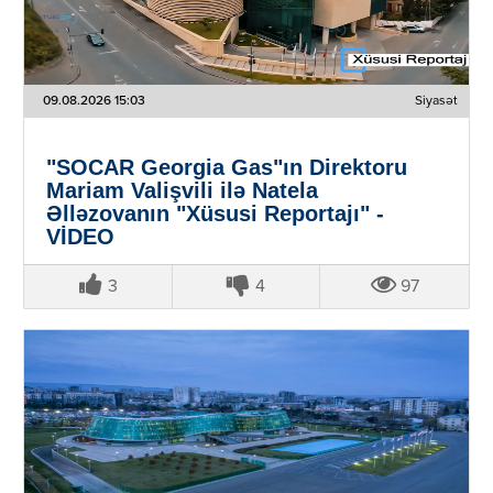
09.08.2026 15:03
Siyasət
"SOCAR Georgia Gas"ın Direktoru
Mariam Valişvili ilə Natela
Əlləzovanın "Xüsusi Reportajı" -
VİDEO
3
4
97