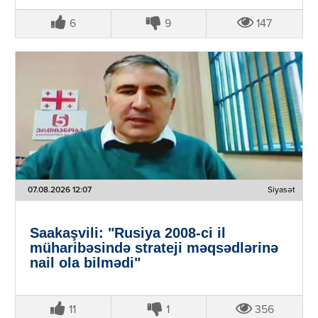
6
9
147
07.08.2026 12:07
Siyasət
Saakaşvili: "Rusiya 2008-ci il
müharibəsində strateji məqsədlərinə
nail ola bilmədi"
11
1
356