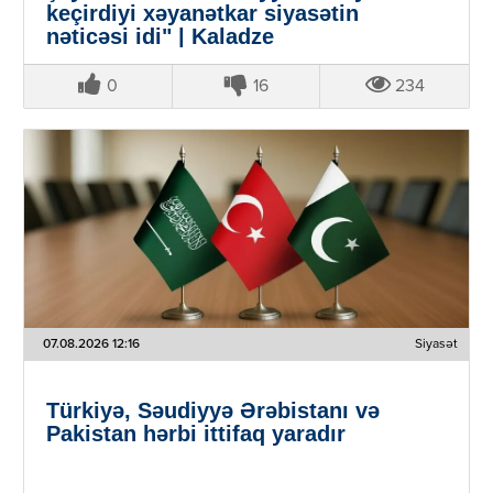
keçirdiyi xəyanətkar siyasətin
nəticəsi idi" | Kaladze
0
16
234
07.08.2026 12:16
Siyasət
Türkiyə, Səudiyyə Ərəbistanı və
Pakistan hərbi ittifaq yaradır