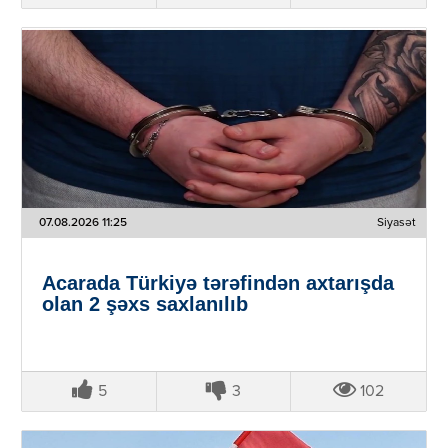
07.08.2026 11:25
Siyasət
Acarada Türkiyə tərəfindən axtarışda
olan 2 şəxs saxlanılıb
5
3
102