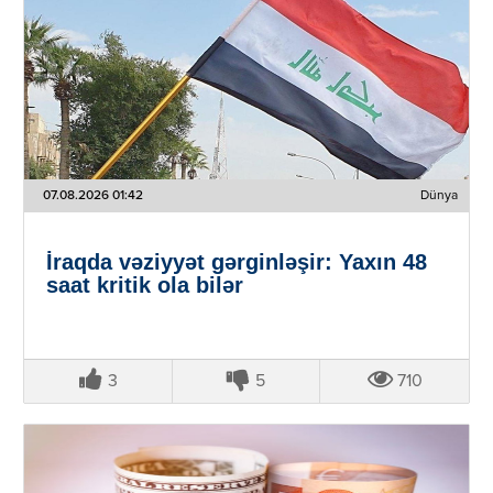
07.08.2026 01:42
Dünya
İraqda vəziyyət gərginləşir: Yaxın 48
saat kritik ola bilər
3
5
710