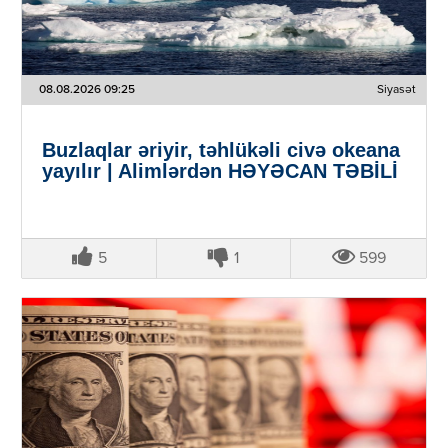
08.08.2026 09:25
Siyasət
Buzlaqlar əriyir, təhlükəli civə okeana
yayılır | Alimlərdən HƏYƏCAN TƏBİLİ
5
1
599