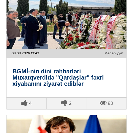
08.08.2026 13:43
Mədəniyyət
BGMİ-nin dini rəhbərləri
Muxatqverdidə "Qardaşlar" fəxri
xiyabanını ziyarət ediblər
4
2
83