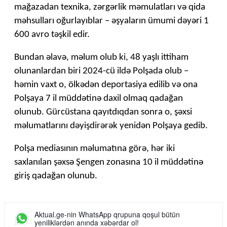
mağazadan texnika, zərgərlik məmulatları və qida
məhsulları oğurlayıblar – əşyaların ümumi dəyəri 1
600 avro təşkil edir.
Bundan əlavə, məlum olub ki, 48 yaşlı ittiham
olunanlardan biri 2024-cü ildə Polşada olub –
həmin vaxt o, ölkədən deportasiya edilib və ona
Polşaya 7 il müddətinə daxil olmaq qadağan
olunub. Gürcüstana qayıtdıqdan sonra o, şəxsi
məlumatlarını dəyişdirərək yenidən Polşaya gedib.
Polşa mediasının məlumatına görə, hər iki
saxlanılan şəxsə Şengen zonasına 10 il müddətinə
giriş qadağan olunub.
Aktual.ge-nin WhatsApp qrupuna qoşul bütün
yeniliklərdən anında xəbərdar ol!