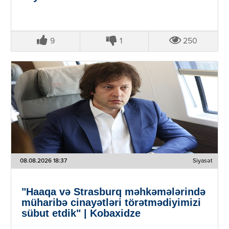
9
1
250
08.08.2026 18:37
Siyasət
"Haaqa və Strasburq məhkəmələrində
müharibə cinayətləri törətmədiyimizi
sübut etdik" | Kobaxidze