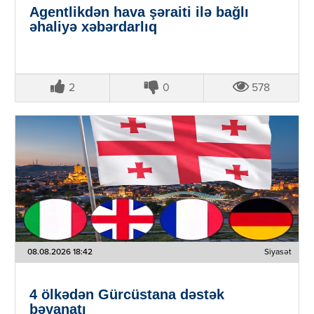
Agentlikdən hava şəraiti ilə bağlı
əhaliyə xəbərdarlıq
2
0
578
08.08.2026 18:42
Siyasət
4 ölkədən Gürcüstana dəstək
bəyanatı