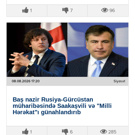
1
7
96
08.08.2026 17:20
Siyasət
Baş nazir Rusiya-Gürcüstan
müharibəsində Saakaşvili və "Milli
Hərəkat"ı günahlandırıb
1
6
285