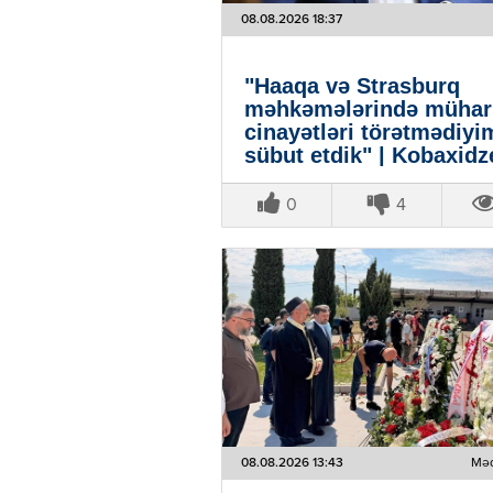
08.08.2026 18:37
"Haaqa və Strasburq
məhkəmələrində mühar
cinayətləri törətmədiyi
sübut etdik" | Kobaxidz
0
4
08.08.2026 13:43
Məd