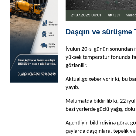
21.07.2025 00:01
1331
Maraq
Daşqın və sürüşmə
İyulun 20-si günün sonundan i
yüksək temperatur fonunda fasi
gözlənilir.
Aktual.ge xəbər verir ki, bu b
yayıb.
Məlumatda bildirilib ki, 22 iy
bəzi yerlərdə güclü yağış, do
Agentliyin bildirdiyinə görə, g
çaylarda daşqınlara, təpəlik və