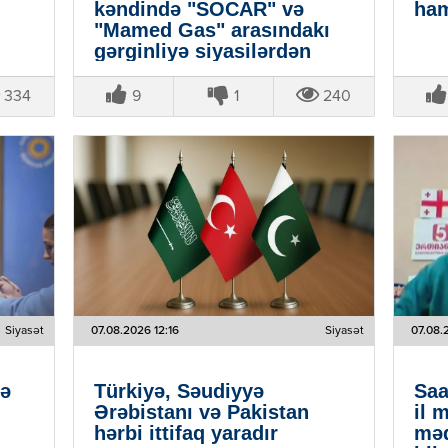
kəndində "SOCAR" və
ham
"Mamed Gas" arasındakı
gərginliyə siyasilərdən
reaksiyalar - VİDEO
334
9
1
240
Siyasət
07.08.2026 12:16
Siyasət
07.08.
lə
Türkiyə, Səudiyyə
Saa
Ərəbistanı və Pakistan
il 
hərbi ittifaq yaradır
məq