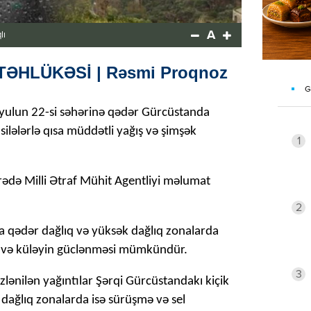
A
lı
 TƏHLÜKƏSİ | Rəsmi Proqnoz
G
yulun 22-si səhərinə qədər Gürcüstanda
lələrlə qısa müddətli yağış və şimşək
1
arədə Milli Ətraf Mühit Agentliyi məlumat
2
ula qədər dağlıq və yüksək dağlıq zonalarda
lu və küləyin güclənməsi mümkündür.
3
özlənilən yağıntılar Şərqi Gürcüstandakı kiçik
 dağlıq zonalarda isə sürüşmə və sel