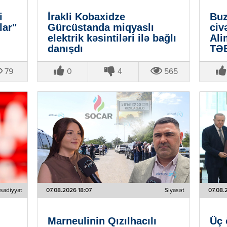
i
İrakli Kobaxidze
Buz
lar"
Gürcüstanda miqyaslı
civ
elektrik kəsintiləri ilə bağlı
Al
danışdı
TƏB
79
0
4
565
isadiyyat
07.08.2026 18:07
Siyasət
07.08.
Marneulinin Qızılhacılı
Üç 