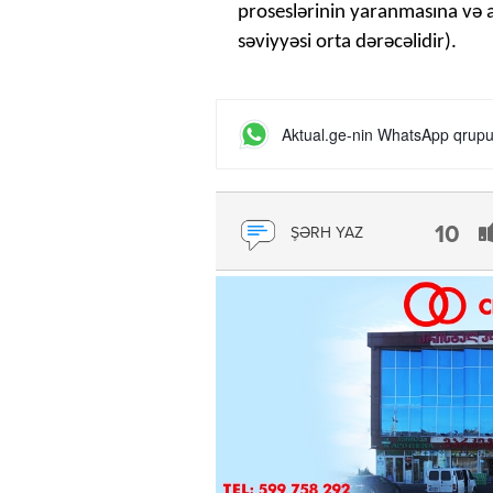
proseslərinin yaranmasına və a
səviyyəsi orta dərəcəlidir).
Aktual.ge-nin WhatsApp qrupun
10
ŞƏRH YAZ