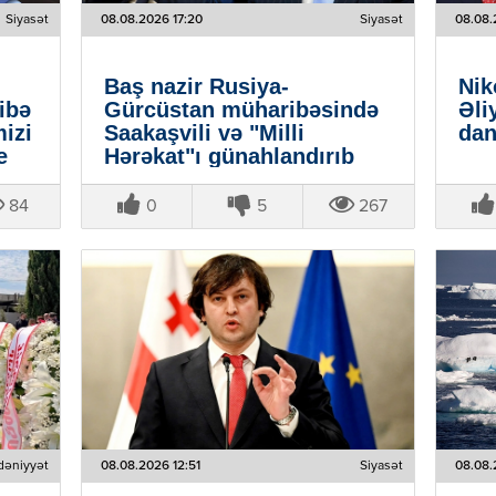
Siyasət
08.08.2026 17:20
Siyasət
08.08.
Baş nazir Rusiya-
Nik
ibə
Gürcüstan müharibəsində
Əli
mizi
Saakaşvili və "Milli
dan
e
Hərəkat"ı günahlandırıb
84
0
5
267
əniyyət
08.08.2026 12:51
Siyasət
08.08.