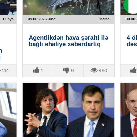
Dünya
09.08.2026 00:21
Maraqlı
08.08.
Agentlikdən hava şəraiti ilə
4 ö
bağlı əhaliyə xəbərdarlıq
dəs
n
i
144
1
0
480