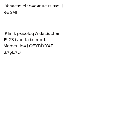
Yanacaq bir qədər ucuzlaşdı |
RƏSMİ
Klinik psixoloq Aida Sübhan
19-23 iyun tarixlərində
Marneulidə | QEYDİYYAT
BAŞLADI