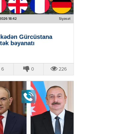
2026 18:42
Siyasət
lkədən Gürcüstana
tək bəyanatı
6
0
226