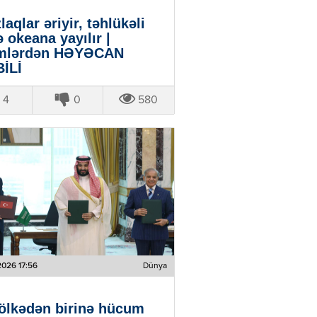
laqlar əriyir, təhlükəli
ə okeana yayılır |
imlərdən HƏYƏCAN
İLİ
4
0
580
2026 17:56
Dünya
ölkədən birinə hücum