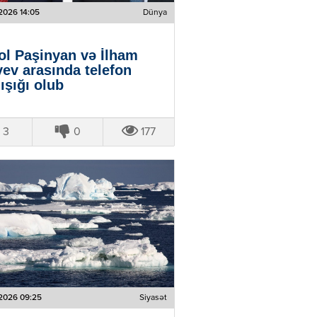
2026 14:05
Dünya
ol Paşinyan və İlham
yev arasında telefon
ışığı olub
3
0
177
2026 09:25
Siyasət