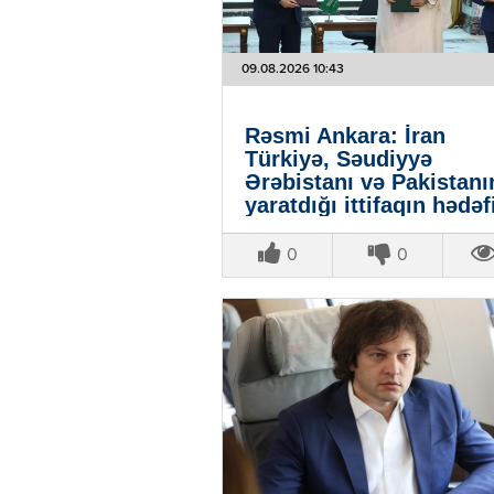
09.08.2026 10:43
Rəsmi Ankara: İran
Türkiyə, Səudiyyə
Ərəbistanı və Pakistanı
yaratdığı ittifaqın hədəf
deyil
0
0