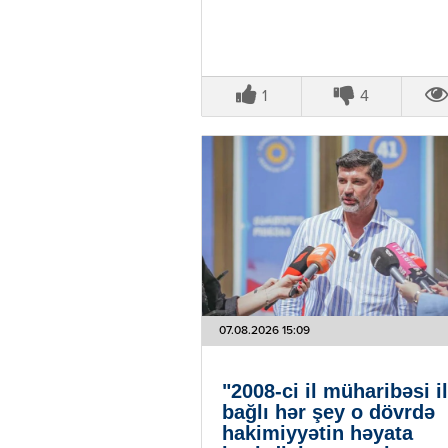
1
4
07.08.2026 15:09
"2008-ci il müharibəsi i
bağlı hər şey o dövrdə
hakimiyyətin həyata