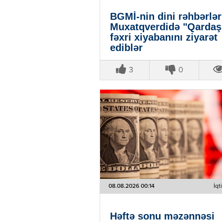
BGMİ-nin dini rəhbərlər
Muxatqverdidə "Qardaş
fəxri xiyabanını ziyarət
ediblər
3
0
08.08.2026 00:14
İqt
Həftə sonu məzənnəsi