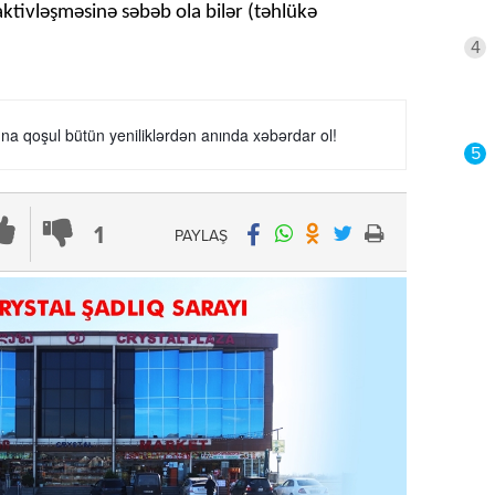
ktivləşməsinə səbəb ola bilər (təhlükə
4
a qoşul bütün yeniliklərdən anında xəbərdar ol!
5
1
PAYLAŞ