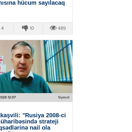
ısına hücum sayılacaq
4
10
489
2026 12:07
Siyasət
kaşvili: "Rusiya 2008-ci
müharibəsində strateji
sədlərinə nail ola