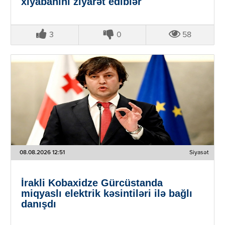
xiyabanını ziyarət ediblər
3
0
58
08.08.2026 12:51
Siyasət
İrakli Kobaxidze Gürcüstanda
miqyaslı elektrik kəsintiləri ilə bağlı
danışdı