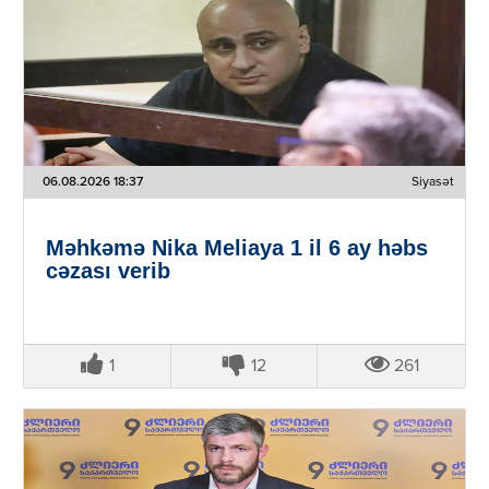
06.08.2026 18:37
Siyasət
Məhkəmə Nika Meliaya 1 il 6 ay həbs
cəzası verib
1
12
261