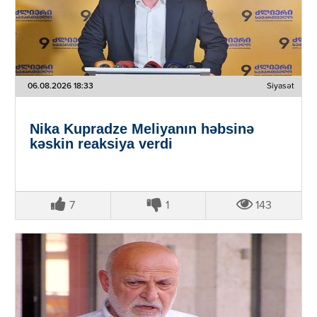
06.08.2026 18:33
Siyasət
Nika Kupradze Meliyanın həbsinə
kəskin reaksiya verdi
7
1
143