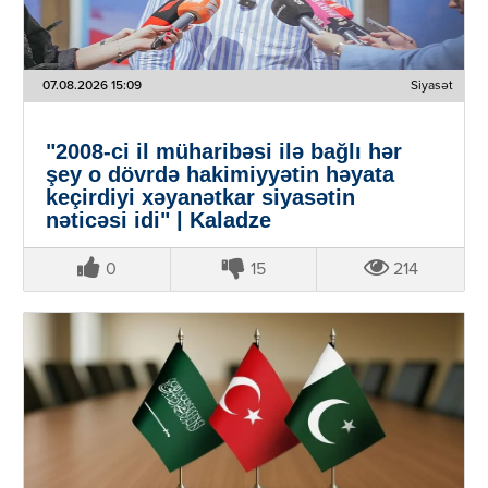
07.08.2026 15:09
Siyasət
"2008-ci il müharibəsi ilə bağlı hər
şey o dövrdə hakimiyyətin həyata
keçirdiyi xəyanətkar siyasətin
nəticəsi idi" | Kaladze
0
15
214