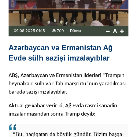
A
09.08.2025 01:15
709
Dünya
Azərbaycan və Ermənistan Ağ
Evdə sülh sazişi imzalayıblar
ABŞ, Azərbaycan və Ermənistan liderləri “Trampın
beynəlxalq sülh və rifah marşrutu”nun yaradılması
barədə saziş imzalayıblar.
Aktual.ge xəbər verir ki, Ağ Evdə rəsmi sənədin
imzalanmasından sonra Tramp deyib:
“Bu, həqiqətən də böyük gündür. Bizim başqa