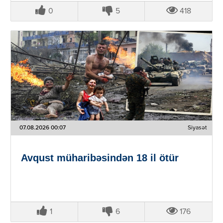
0
5
418
07.08.2026 00:07
Siyasət
Avqust müharibəsindən 18 il ötür
1
6
176