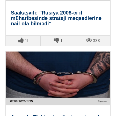
Saakaşvili: "Rusiya 2008-ci il
müharibəsində strateji məqsədlərinə
nail ola bilmədi"
11
1
333
07.08.2026 11:25
Siyasət