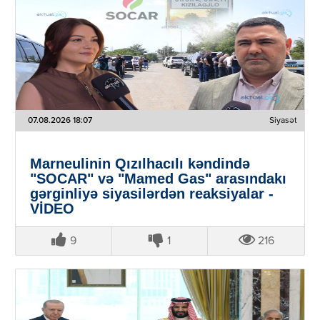
07.08.2026 18:07
Siyasət
Marneulinin Qızılhacılı kəndində
"SOCAR" və "Mamed Gas" arasındakı
gərginliyə siyasilərdən reaksiyalar -
VİDEO
9
1
216