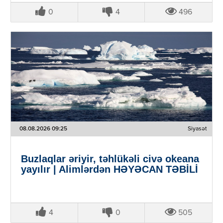
0
4
496
08.08.2026 09:25
Siyasət
Buzlaqlar əriyir, təhlükəli civə okeana
yayılır | Alimlərdən HƏYƏCAN TƏBİLİ
4
0
505