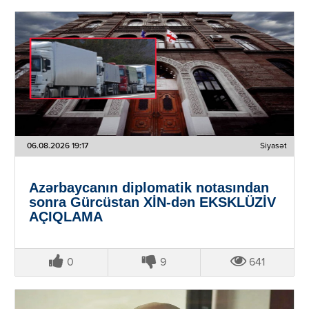
06.08.2026 19:17
Siyasət
Azərbaycanın diplomatik notasından
sonra Gürcüstan XİN-dən EKSKLÜZİV
AÇIQLAMA
0
9
641