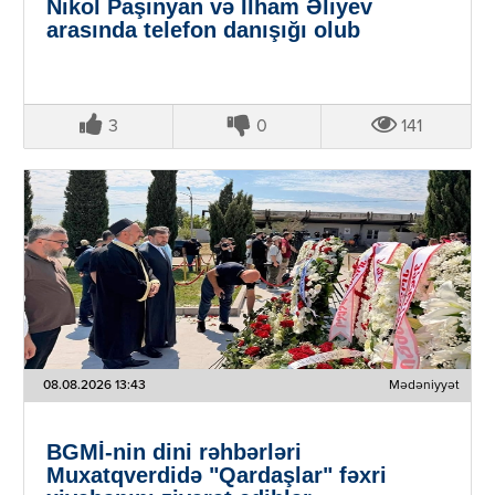
Nikol Paşinyan və İlham Əliyev
arasında telefon danışığı olub
3
0
141
08.08.2026 13:43
Mədəniyyət
BGMİ-nin dini rəhbərləri
Muxatqverdidə "Qardaşlar" fəxri