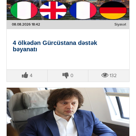
08.08.2026 18:42
Siyasət
4 ölkədən Gürcüstana dəstək
bəyanatı
4
0
132