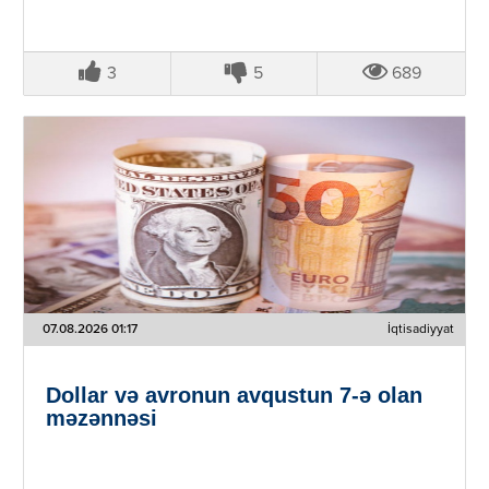
3
5
689
07.08.2026 01:17
İqtisadiyyat
Dollar və avronun avqustun 7-ə olan
məzənnəsi