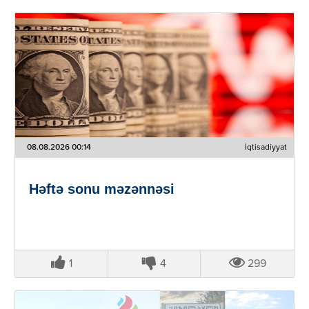
08.08.2026 00:14
İqtisadiyyat
Həftə sonu məzənnəsi
1
4
299