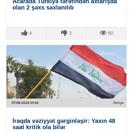
Acarada Türkiyə tərəfindən axtarışda
olan 2 şəxs saxlanılıb
4
3
90
07.08.2026 01:42
Dünya
İraqda vəziyyət gərginləşir: Yaxın 48
saat kritik ola bilər