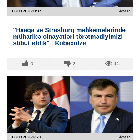
08.08.2026 18:37
Siyasət
"Haaqa və Strasburq məhkəmələrində
müharibə cinayətləri törətmədiyimizi
sübut etdik" | Kobaxidze
0
2
44
08.08.2026 17:20
Siyasət