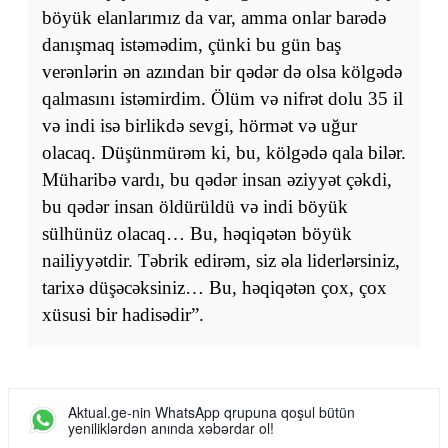
böyük elanlarımız da var, amma onlar barədə
danışmaq istəmədim, çünki bu gün baş
verənlərin ən azından bir qədər də olsa kölgədə
qalmasını istəmirdim. Ölüm və nifrət dolu 35 il
və indi isə birlikdə sevgi, hörmət və uğur
olacaq. Düşünmürəm ki, bu, kölgədə qala bilər.
Müharibə vardı, bu qədər insan əziyyət çəkdi,
bu qədər insan öldürüldü və indi böyük
sülhünüz olacaq… Bu, həqiqətən böyük
nailiyyətdir. Təbrik edirəm, siz əla liderlərsiniz,
tarixə düşəcəksiniz… Bu, həqiqətən çox, çox
xüsusi bir hadisədir”.
Aktual.ge-nin WhatsApp qrupuna qoşul bütün
yeniliklərdən anında xəbərdar ol!