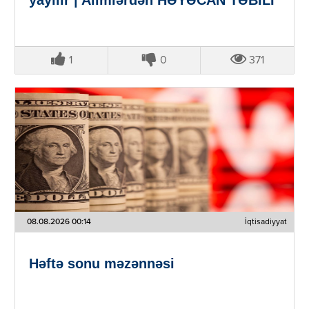
1
0
371
08.08.2026 00:14
İqtisadiyyat
Həftə sonu məzənnəsi