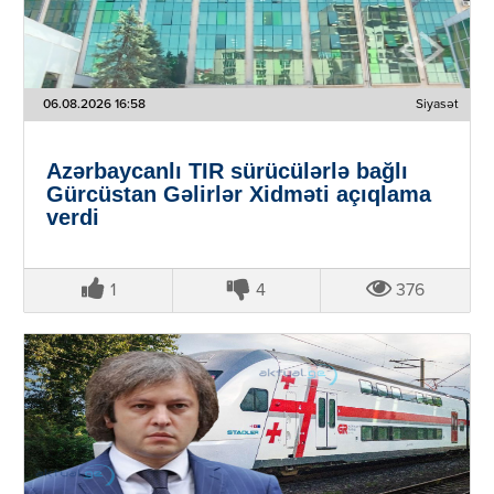
06.08.2026 16:58
Siyasət
Azərbaycanlı TIR sürücülərlə bağlı
Gürcüstan Gəlirlər Xidməti açıqlama
verdi
1
4
376