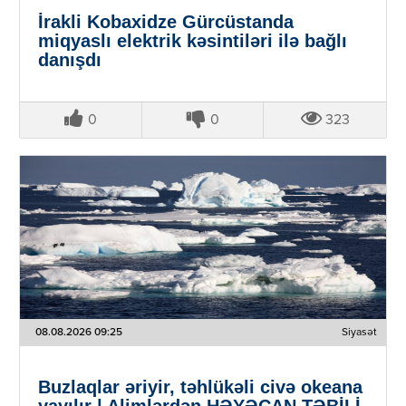
İrakli Kobaxidze Gürcüstanda
miqyaslı elektrik kəsintiləri ilə bağlı
danışdı
0
0
323
08.08.2026 09:25
Siyasət
Buzlaqlar əriyir, təhlükəli civə okeana
yayılır | Alimlərdən HƏYƏCAN TƏBİLİ