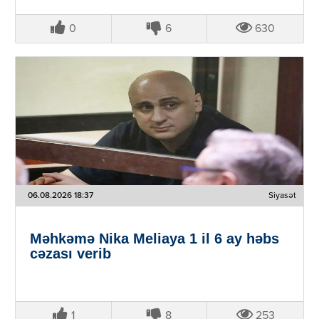
0
6
630
06.08.2026 18:37
Siyasət
Məhkəmə Nika Meliaya 1 il 6 ay həbs
cəzası verib
1
8
253