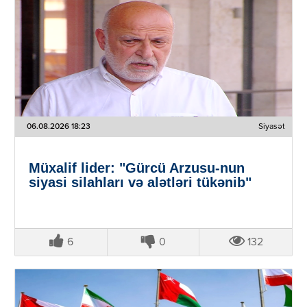
06.08.2026 18:23
Siyasət
Müxalif lider: "Gürcü Arzusu-nun
siyasi silahları və alətləri tükənib"
6
0
132