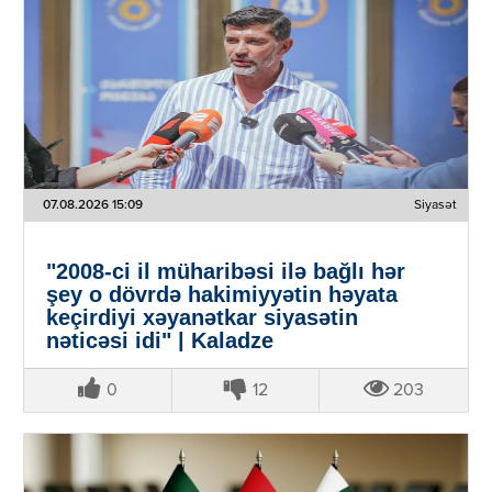
07.08.2026 15:09
Siyasət
"2008-ci il müharibəsi ilə bağlı hər
şey o dövrdə hakimiyyətin həyata
keçirdiyi xəyanətkar siyasətin
nəticəsi idi" | Kaladze
0
12
203