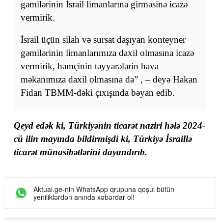
gəmilərinin İsrail limanlarına girməsinə icazə
vermirik.
İsrail üçün silah və sursat daşıyan konteyner
gəmilərinin limanlarımıza daxil olmasına icazə
vermirik, həmçinin təyyarələrin hava
məkanımıza daxil olmasına da” , – deyə Hakan
Fidan TBMM-dəki çıxışında bəyan edib.
Qeyd edək ki, Türkiyənin ticarət naziri hələ 2024-
cü ilin mayında bildirmişdi ki, Türkiyə İsraillə
ticarət münasibətlərini dayandırıb.
Aktual.ge-nin WhatsApp qrupuna qoşul bütün
yeniliklərdən anında xəbərdar ol!