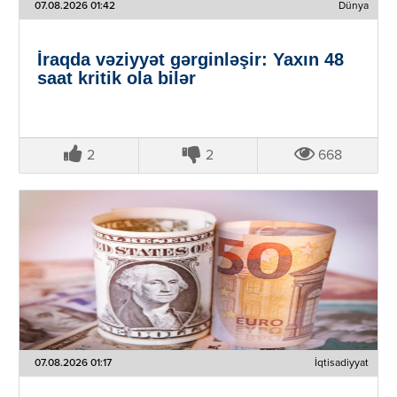
07.08.2026 01:42
Dünya
İraqda vəziyyət gərginləşir: Yaxın 48
saat kritik ola bilər
2
2
668
07.08.2026 01:17
İqtisadiyyat