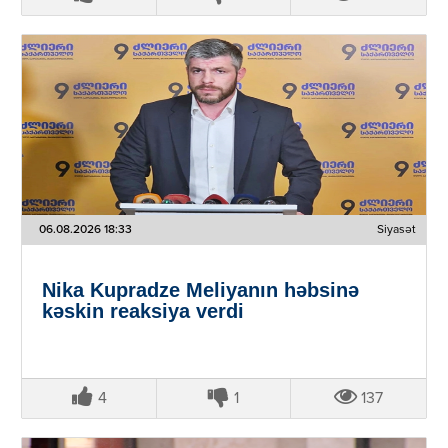
06.08.2026 18:33
Siyasət
Nika Kupradze Meliyanın həbsinə
kəskin reaksiya verdi
4
1
137