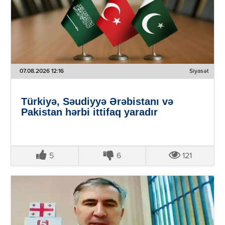
07.08.2026 12:16
Siyasət
Türkiyə, Səudiyyə Ərəbistanı və
Pakistan hərbi ittifaq yaradır
5
6
121