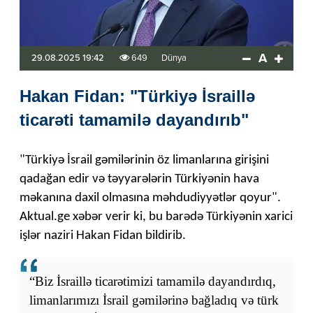
A
29.08.2025 19:42
649
Dünya
Hakan Fidan: "Türkiyə İsraillə
ticarəti tamamilə dayandırıb"
"Türkiyə İsrail gəmilərinin öz limanlarına girişini
qadağan edir və təyyarələrin Türkiyənin hava
məkanına daxil olmasına məhdudiyyətlər qoyur".
Aktual.ge xəbər verir ki, bu barədə Türkiyənin xarici
işlər naziri Hakan Fidan bildirib.
“Biz İsraillə ticarətimizi tamamilə dayandırdıq,
limanlarımızı İsrail gəmilərinə bağladıq və türk