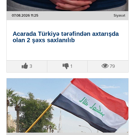
07.08.2026 11:25
Siyasət
Acarada Türkiyə tərəfindən axtarışda
olan 2 şəxs saxlanılıb
3
1
79