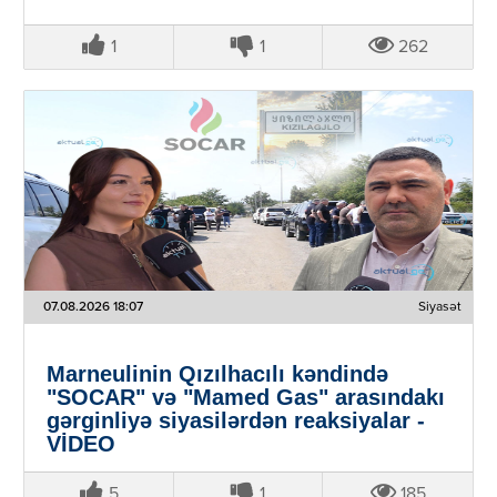
1
1
262
07.08.2026 18:07
Siyasət
Marneulinin Qızılhacılı kəndində
"SOCAR" və "Mamed Gas" arasındakı
gərginliyə siyasilərdən reaksiyalar -
VİDEO
5
1
185