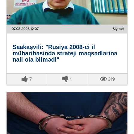
07.08.2026 12:07
Siyasət
Saakaşvili: "Rusiya 2008-ci il
müharibəsində strateji məqsədlərinə
nail ola bilmədi"
7
1
319