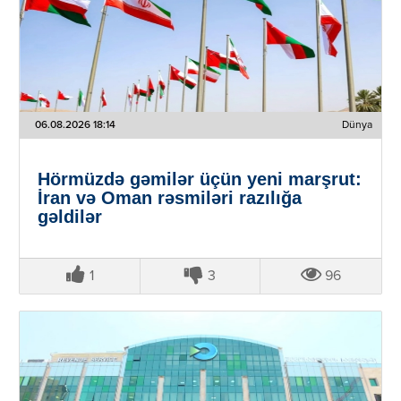
06.08.2026 18:14
Dünya
Hörmüzdə gəmilər üçün yeni marşrut:
İran və Oman rəsmiləri razılığa
gəldilər
1
3
96