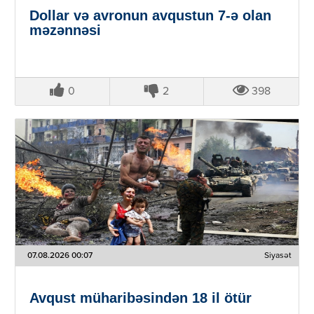
Dollar və avronun avqustun 7-ə olan
məzənnəsi
0
2
398
07.08.2026 00:07
Siyasət
Avqust müharibəsindən 18 il ötür