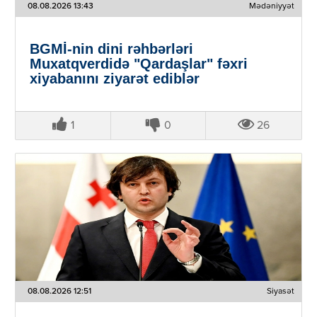
08.08.2026 13:43
Mədəniyyət
BGMİ-nin dini rəhbərləri
Muxatqverdidə "Qardaşlar" fəxri
xiyabanını ziyarət ediblər
1
0
26
08.08.2026 12:51
Siyasət