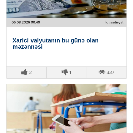
06.08.2026 00:49
İqtisadiyyat
Xarici valyutanın bu günə olan
məzənnəsi
2
1
337