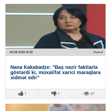
06.08.2026 10:28
Siyasət
Nana Kakabadze: "Baş nazir faktlarla
göstərdi ki, müxalifət xarici maraqlara
xidmət edir"
1
1
47