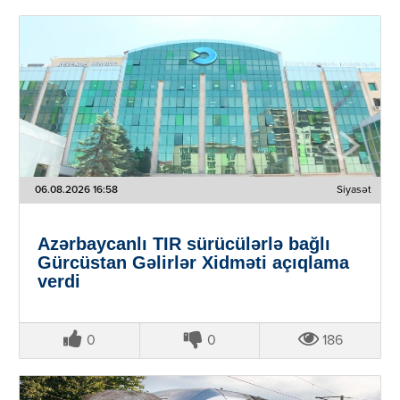
06.08.2026 16:58
Siyasət
Azərbaycanlı TIR sürücülərlə bağlı
Gürcüstan Gəlirlər Xidməti açıqlama
verdi
0
0
186