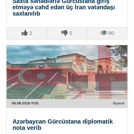
Saxta sənədlərlə Gürcüstana giriş
etməyə cəhd edən üç İran vətəndaşı
saxlanılıb
2
0
80
06.08.2026 11:55
Siyasət
Azərbaycan Gürcüstana diplomatik
nota verib