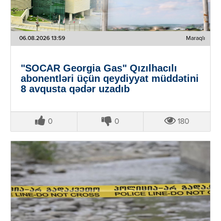
06.08.2026 13:59
Maraqlı
"SOCAR Georgia Gas" Qızılhacılı
abonentləri üçün qeydiyyat müddətini
8 avqusta qədər uzadıb
0
0
180