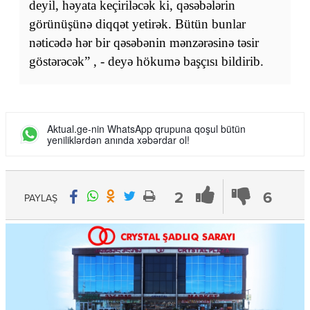
deyil, həyata keçiriləcək ki, qəsəbələrin
görünüşünə diqqət yetirək. Bütün bunlar
nəticədə hər bir qəsəbənin mənzərəsinə təsir
göstərəcək” , - deyə hökumə başçısı bildirib.
Aktual.ge-nin WhatsApp qrupuna qoşul bütün
yeniliklərdən anında xəbərdar ol!
2
6
PAYLAŞ