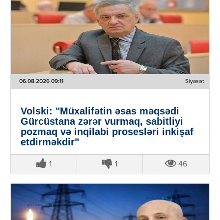
06.08.2026 09:11
Siyasət
Volski: "Müxalifətin əsas məqsədi
Gürcüstana zərər vurmaq, sabitliyi
pozmaq və inqilabi prosesləri inkişaf
etdirməkdir"
1
1
46