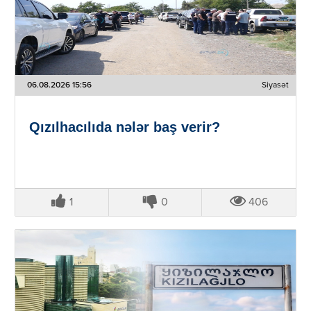
06.08.2026 15:56
Siyasət
Qızılhacılıda nələr baş verir?
1
0
406