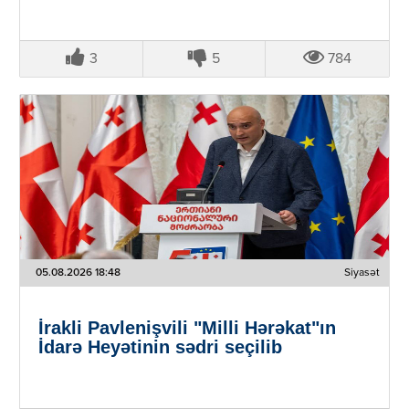
3
5
784
05.08.2026 18:48
Siyasət
İrakli Pavlenişvili "Milli Hərəkat"ın
İdarə Heyətinin sədri seçilib