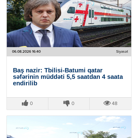
06.08.2026 16:40
Siyasət
Baş nazir: Tbilisi-Batumi qatar
səfərinin müddəti 5,5 saatdan 4 saata
endirilib
0
0
48