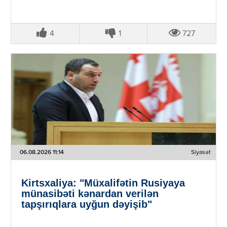
4
1
727
06.08.2026 11:14
Siyasət
Kirtsxaliya: "Müxalifətin Rusiyaya
münasibəti kənardan verilən
tapşırıqlara uyğun dəyişib"