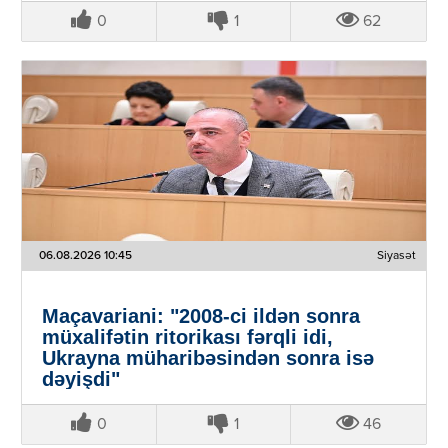
0
1
62
06.08.2026 10:45
Siyasət
Maçavariani: "2008-ci ildən sonra
müxalifətin ritorikası fərqli idi,
Ukrayna müharibəsindən sonra isə
dəyişdi"
0
1
46