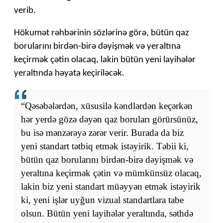
verib.
Hökumət rəhbərinin sözlərinə görə, bütün qaz
borularını birdən-birə dəyişmək və yeraltına
keçirmək çətin olacaq, lakin bütün yeni layihələr
yeraltında həyata keçiriləcək.
“Qəsəbələrdən, xüsusilə kəndlərdən keçərkən
hər yerdə gözə dəyən qaz boruları görürsünüz,
bu isə mənzərəyə zərər verir. Burada da biz
yeni standart tətbiq etmək istəyirik. Təbii ki,
bütün qaz borularını birdən-birə dəyişmək və
yeraltına keçirmək çətin və mümkünsüz olacaq,
lakin biz yeni standart müəyyən etmək istəyirik
ki, yeni işlər uyğun vizual standartlara tabe
olsun. Bütün yeni layihələr yeraltında, səthdə