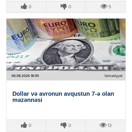
0
0
5
06.08.2026 18:05
İqtisadiyyat
Dollar və avronun avqustun 7-ə olan
məzənnəsi
0
0
13