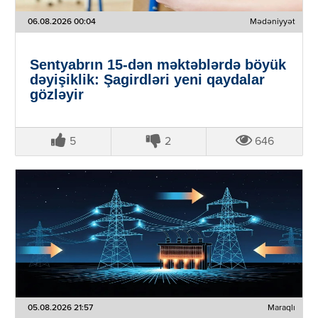
06.08.2026 00:04
Mədəniyyət
Sentyabrın 15-dən məktəblərdə böyük
dəyişiklik: Şagirdləri yeni qaydalar
gözləyir
5
2
646
05.08.2026 21:57
Maraqlı