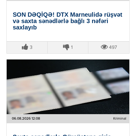
SON DƏQİQƏ! DTX Marneulidə rüşvət
və saxta sənədlərlə bağlı 3 nəfəri
saxlayıb
3
1
497
06.08.2026 12:08
Kriminal