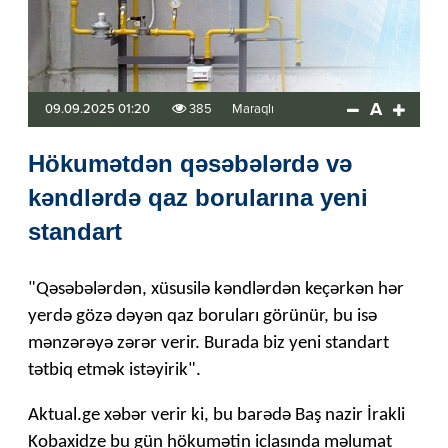
A
09.09.2025 01:20
385
Maraqlı
Hökumətdən qəsəbələrdə və
kəndlərdə qaz borularına yeni
standart
"Qəsəbələrdən, xüsusilə kəndlərdən keçərkən hər
yerdə gözə dəyən qaz boruları görünür, bu isə
mənzərəyə zərər verir. Burada biz yeni standart
tətbiq etmək istəyirik".
Aktual.ge xəbər verir ki, bu barədə Baş nazir İrakli
Kobaxidze bu gün hökumətin iclasında məlumat