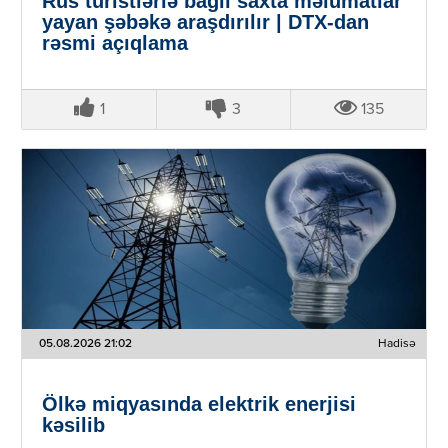
Rus turistlərlə bağlı saxta məlumatlar
yayan şəbəkə araşdırılır | DTX-dan
rəsmi açıqlama
1
3
135
05.08.2026 21:02
Hadisə
Ölkə miqyasında elektrik enerjisi
kəsilib