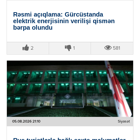
Rəsmi açıqlama: Gürcüstanda
elektrik enerjisinin verilişi qismən
bərpa olundu
2
1
581
05.08.2026 21:10
Siyasət