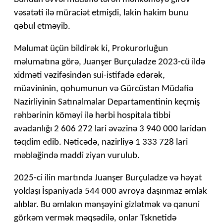
vəsatəti ilə müraciət etmişdi, lakin hakim bunu
qəbul etməyib.
Məlumat üçün bildirək ki, Prokurorluğun
məlumatına görə, Juanşer Burçuladze 2023-cü ildə
xidməti vəzifəsindən sui-istifadə edərək,
müavininin, qohumunun və Gürcüstan Müdafiə
Nazirliyinin Satınalmalar Departamentinin keçmiş
rəhbərinin köməyi ilə hərbi hospitala tibbi
avadanlığı 2 606 272 lari əvəzinə 3 940 000 laridən
təqdim edib. Nəticədə, nazirliyə 1 333 728 lari
məbləğində maddi ziyan vurulub.
2025-ci ilin martında Juanşer Burçuladze və həyat
yoldaşı İspaniyada 544 000 avroya daşınmaz əmlak
alıblar. Bu əmlakın mənşəyini gizlətmək və qanuni
görkəm vermək məqsədilə, onlar Tsknetidə