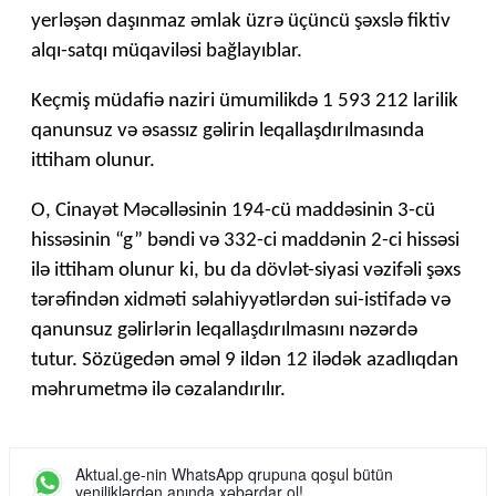
yerləşən daşınmaz əmlak üzrə üçüncü şəxslə fiktiv
alqı-satqı müqaviləsi bağlayıblar.
Keçmiş müdafiə naziri ümumilikdə 1 593 212 larilik
qanunsuz və əsassız gəlirin leqallaşdırılmasında
ittiham olunur.
O, Cinayət Məcəlləsinin 194-cü maddəsinin 3-cü
hissəsinin “g” bəndi və 332-ci maddənin 2-ci hissəsi
ilə ittiham olunur ki, bu da dövlət-siyasi vəzifəli şəxs
tərəfindən xidməti səlahiyyətlərdən sui-istifadə və
qanunsuz gəlirlərin leqallaşdırılmasını nəzərdə
tutur. Sözügedən əməl 9 ildən 12 ilədək azadlıqdan
məhrumetmə ilə cəzalandırılır.
Aktual.ge-nin WhatsApp qrupuna qoşul bütün
yeniliklərdən anında xəbərdar ol!