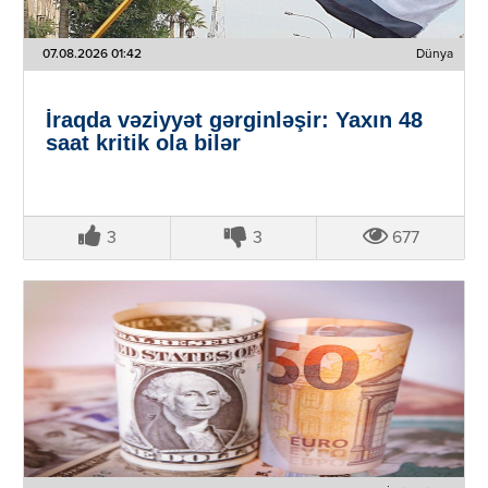
07.08.2026 01:42
Dünya
İraqda vəziyyət gərginləşir: Yaxın 48
saat kritik ola bilər
3
3
677