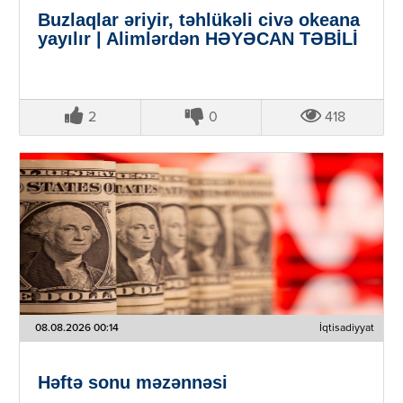
Buzlaqlar əriyir, təhlükəli civə okeana
yayılır | Alimlərdən HƏYƏCAN TƏBİLİ
2
0
418
08.08.2026 00:14
İqtisadiyyat
Həftə sonu məzənnəsi