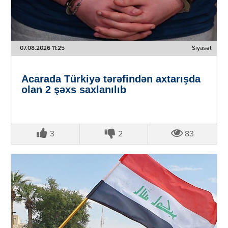
07.08.2026 11:25
Siyasət
Acarada Türkiyə tərəfindən axtarışda
olan 2 şəxs saxlanılıb
3
2
83