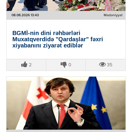
08.08.2026 13:43
Mədəniyyət
BGMİ-nin dini rəhbərləri
Muxatqverdidə "Qardaşlar" fəxri
xiyabanını ziyarət ediblər
2
0
35