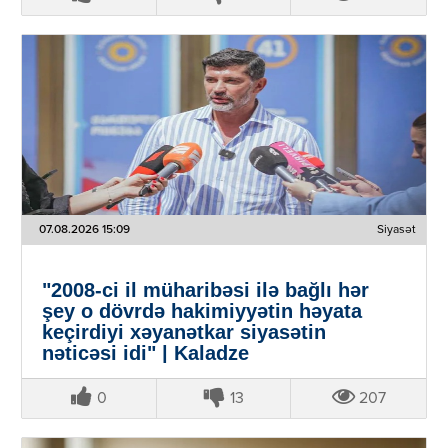
07.08.2026 15:09
Siyasət
"2008-ci il müharibəsi ilə bağlı hər
şey o dövrdə hakimiyyətin həyata
keçirdiyi xəyanətkar siyasətin
nəticəsi idi" | Kaladze
0
13
207