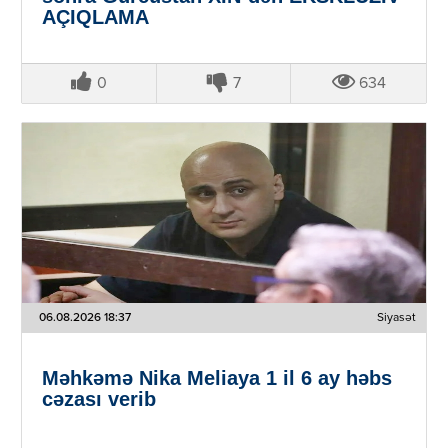
AÇIQLAMA
0
7
634
06.08.2026 18:37
Siyasət
Məhkəmə Nika Meliaya 1 il 6 ay həbs
cəzası verib