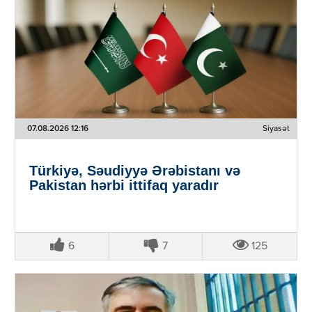
07.08.2026 12:16
Siyasət
Türkiyə, Səudiyyə Ərəbistanı və
Pakistan hərbi ittifaq yaradır
6
7
125