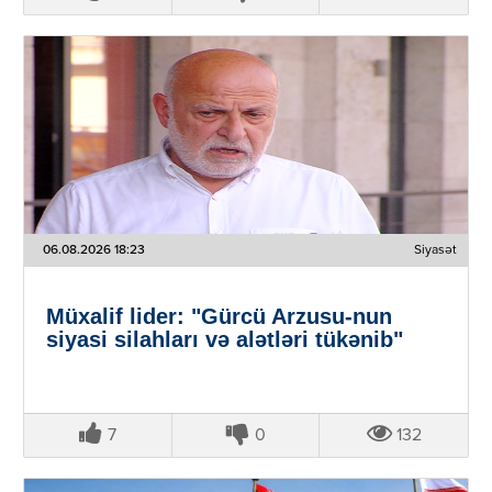
06.08.2026 18:23
Siyasət
Müxalif lider: "Gürcü Arzusu-nun
siyasi silahları və alətləri tükənib"
7
0
132