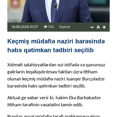
A
14.09.2025 01:27
702
Siyasət
Keçmiş müdafiə naziri barəsində
həbs qətimkan tədbiri seçilib
Xidməti səlahiyyətlərdən sui-istifadə və qanunsuz
gəlirlərin leqallaşdırılması faktları üzrə ittiham
olunan keçmiş müdafiə naziri Juanşer Burçuladze
barəsində həbs qətimkan tədbiri seçilib.
Aktual.ge xəbər verir ki, hakim Eka Barbakadze
ittiham tərəfinin vəsatətini təmin edib.
Bundan əvvəl müdafiə tərəfi məhkəməyə girov