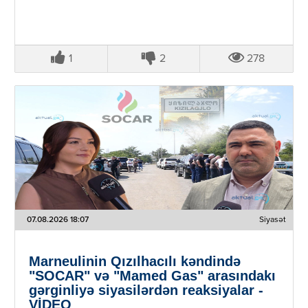
1
2
278
07.08.2026 18:07
Siyasət
Marneulinin Qızılhacılı kəndində
"SOCAR" və "Mamed Gas" arasındakı
gərginliyə siyasilərdən reaksiyalar -
VİDEO