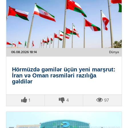
06.08.2026 18:14
Dünya
Hörmüzdə gəmilər üçün yeni marşrut:
İran və Oman rəsmiləri razılığa
gəldilər
1
4
97