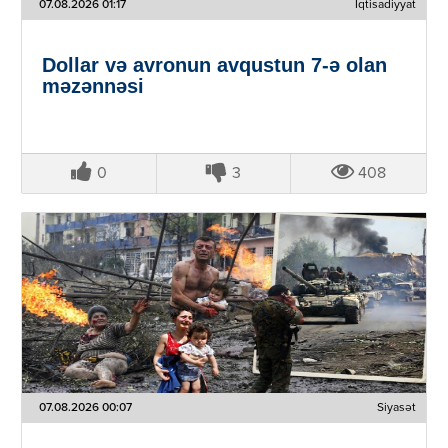
07.08.2026 01:17
İqtisadiyyat
Dollar və avronun avqustun 7-ə olan
məzənnəsi
0
3
408
07.08.2026 00:07
Siyasət