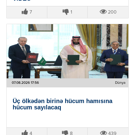
7
1
200
07.08.2026 17:56
Dünya
Üç ölkədən birinə hücum hamısına
hücum sayılacaq
4
8
439