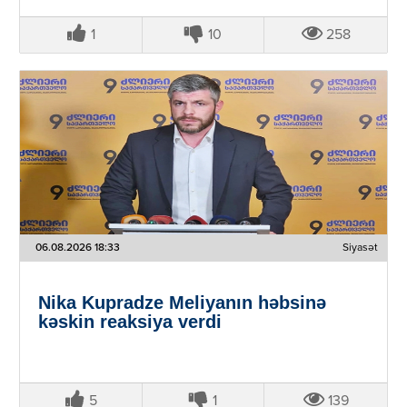
1
10
258
06.08.2026 18:33
Siyasət
Nika Kupradze Meliyanın həbsinə
kəskin reaksiya verdi
5
1
139