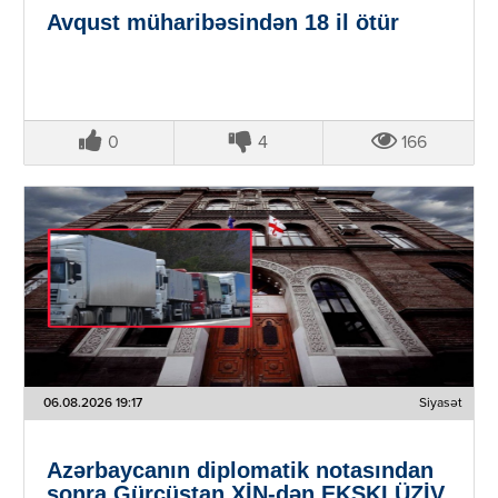
Avqust müharibəsindən 18 il ötür
0
4
166
06.08.2026 19:17
Siyasət
Azərbaycanın diplomatik notasından
sonra Gürcüstan XİN-dən EKSKLÜZİV