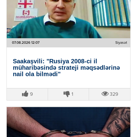
07.08.2026 12:07
Siyasət
Saakaşvili: "Rusiya 2008-ci il
müharibəsində strateji məqsədlərinə
nail ola bilmədi"
9
1
329