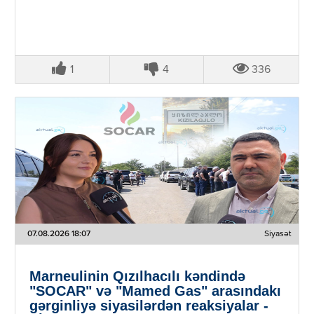
1
4
336
07.08.2026 18:07
Siyasət
Marneulinin Qızılhacılı kəndində
"SOCAR" və "Mamed Gas" arasındakı
gərginliyə siyasilərdən reaksiyalar -