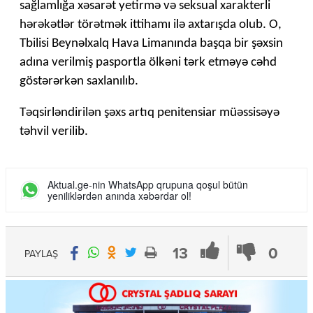
sağlamlığa xəsarət yetirmə və seksual xarakterli
hərəkətlər törətmək ittihamı ilə axtarışda olub. O,
Tbilisi Beynəlxalq Hava Limanında başqa bir şəxsin
adına verilmiş pasportla ölkəni tərk etməyə cəhd
göstərərkən saxlanılıb.
Təqsirləndirilən şəxs artıq penitensiar müəssisəyə
təhvil verilib.
Aktual.ge-nin WhatsApp qrupuna qoşul bütün
yeniliklərdən anında xəbərdar ol!
13
0
PAYLAŞ