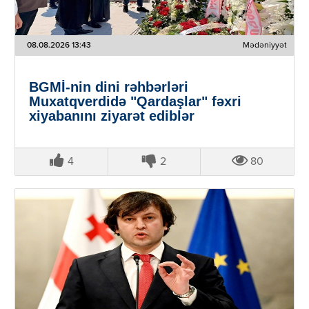
08.08.2026 13:43
Mədəniyyət
BGMİ-nin dini rəhbərləri
Muxatqverdidə "Qardaşlar" fəxri
xiyabanını ziyarət ediblər
4
2
80