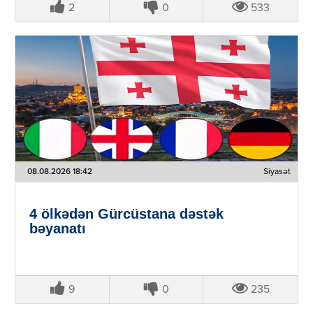
2
0
533
08.08.2026 18:42
Siyasət
4 ölkədən Gürcüstana dəstək
bəyanatı
9
0
235