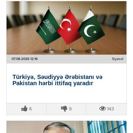
07.08.2026 12:16
Siyasət
Türkiyə, Səudiyyə Ərəbistanı və
Pakistan hərbi ittifaq yaradır
6
9
143