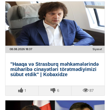
08.08.2026 18:37
Siyasət
"Haaqa və Strasburq məhkəmələrində
müharibə cinayətləri törətmədiyimizi
sübut etdik" | Kobaxidze
1
6
87