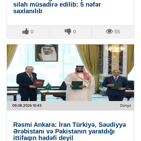
silah müsadirə edilib: 5 nəfər
saxlanılıb
0
0
55
09.08.2026 10:43
Dünya
Rəsmi Ankara: İran Türkiyə, Səudiyyə
Ərəbistanı və Pakistanın yaratdığı
ittifaqın hədəfi deyil