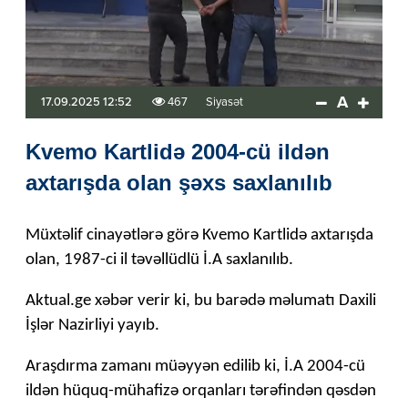
A
17.09.2025 12:52
467
Siyasət
Kvemo Kartlidə 2004-cü ildən
axtarışda olan şəxs saxlanılıb
Müxtəlif cinayətlərə görə Kvemo Kartlidə axtarışda
olan, 1987-ci il təvəllüdlü İ.A saxlanılıb.
Aktual.ge xəbər verir ki, bu barədə məlumatı Daxili
İşlər Nazirliyi yayıb.
Araşdırma zamanı müəyyən edilib ki, İ.A 2004-cü
ildən hüquq-mühafizə orqanları tərəfindən qəsdən