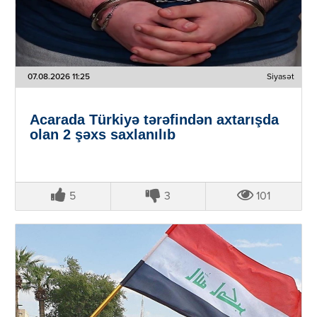
07.08.2026 11:25
Siyasət
Acarada Türkiyə tərəfindən axtarışda
olan 2 şəxs saxlanılıb
5
3
101