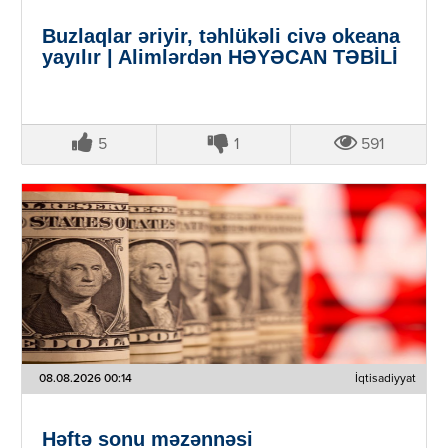
Buzlaqlar əriyir, təhlükəli civə okeana
yayılır | Alimlərdən HƏYƏCAN TƏBİLİ
5
1
591
08.08.2026 00:14
İqtisadiyyat
Həftə sonu məzənnəsi