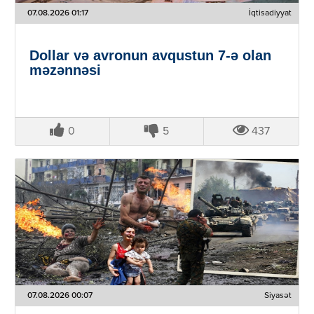
07.08.2026 01:17
İqtisadiyyat
Dollar və avronun avqustun 7-ə olan
məzənnəsi
0
5
437
07.08.2026 00:07
Siyasət