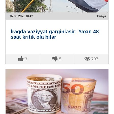
07.08.2026 01:42
Dünya
İraqda vəziyyət gərginləşir: Yaxın 48
saat kritik ola bilər
3
5
707