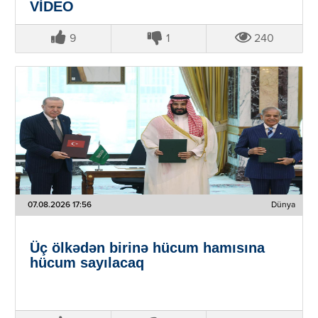
VİDEO
9
1
240
07.08.2026 17:56
Dünya
Üç ölkədən birinə hücum hamısına
hücum sayılacaq