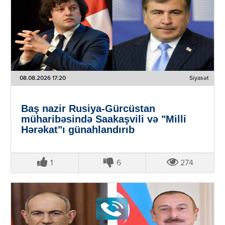
08.08.2026 17:20
Siyasət
Baş nazir Rusiya-Gürcüstan
müharibəsində Saakaşvili və "Milli
Hərəkat"ı günahlandırıb
1
6
274