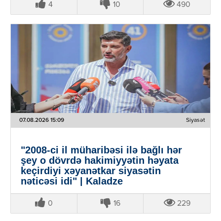
4
10
490
07.08.2026 15:09
Siyasət
"2008-ci il müharibəsi ilə bağlı hər
şey o dövrdə hakimiyyətin həyata
keçirdiyi xəyanətkar siyasətin
nəticəsi idi" | Kaladze
0
16
229