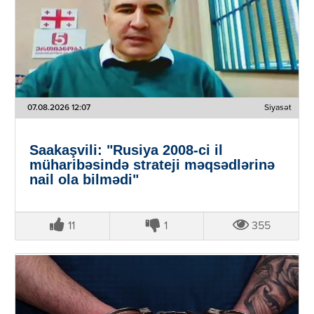
07.08.2026 12:07
Siyasət
Saakaşvili: "Rusiya 2008-ci il
müharibəsində strateji məqsədlərinə
nail ola bilmədi"
11
1
355