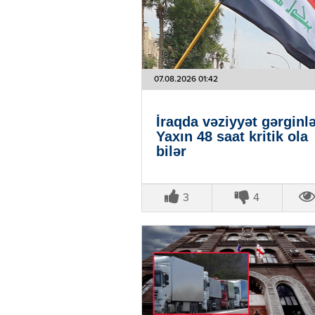
07.08.2026 01:42
İraqda vəziyyət gərginlə
Yaxın 48 saat kritik ola
bilər
3
4