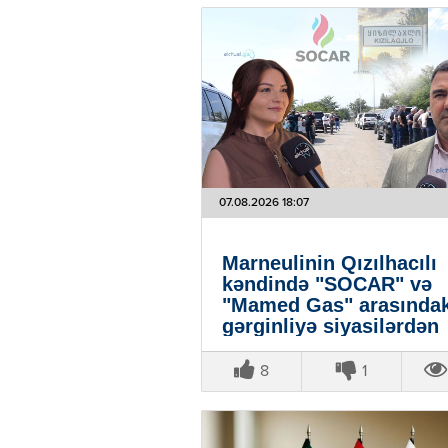
07.08.2026 18:07
Marneulinin Qızılhacılı
kəndində "SOCAR" və
"Mamed Gas" arasındak
gərginliyə siyasilərdən
reaksiyalar - VİDEO
8
1