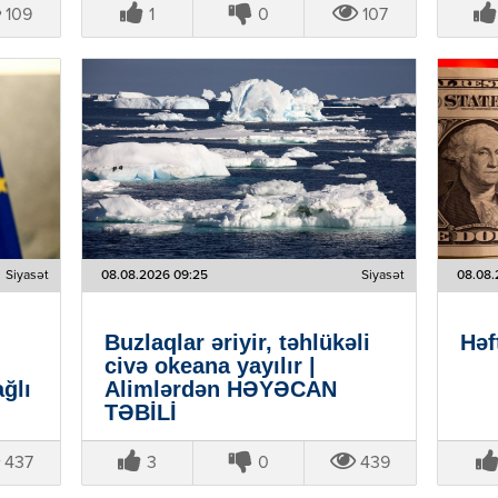
109
1
0
107
Siyasət
08.08.2026 09:25
Siyasət
08.08.
Buzlaqlar əriyir, təhlükəli
Həf
civə okeana yayılır |
ağlı
Alimlərdən HƏYƏCAN
TƏBİLİ
437
3
0
439