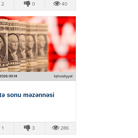
2
0
40
2026 00:14
İqtisadiyyat
tə sonu məzənnəsi
1
3
286