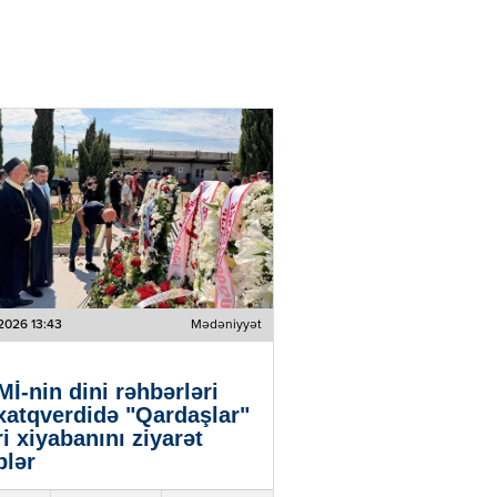
2026 13:43
Mədəniyyət
İ-nin dini rəhbərləri
atqverdidə "Qardaşlar"
ri xiyabanını ziyarət
blər