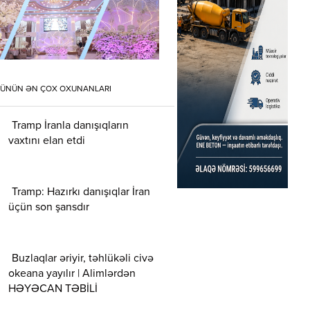
ÜNÜN ƏN ÇOX OXUNANLARI
Tramp İranla danışıqların
vaxtını elan etdi
Tramp: Hazırkı danışıqlar İran
üçün son şansdır
Buzlaqlar əriyir, təhlükəli civə
okeana yayılır | Alimlərdən
HƏYƏCAN TƏBİLİ