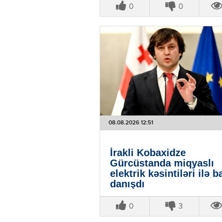
0
0
08.08.2026 12:51
İrakli Kobaxidze
Gürcüstanda miqyaslı
elektrik kəsintiləri ilə b
danışdı
0
3