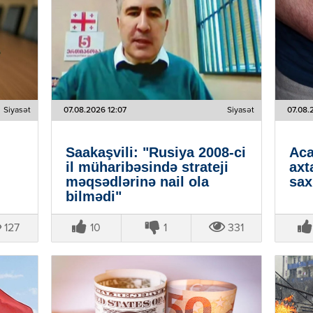
Siyasət
07.08.2026 12:07
Siyasət
07.08.
Saakaşvili: "Rusiya 2008-ci
Aca
il müharibəsində strateji
axt
məqsədlərinə nail ola
sax
bilmədi"
127
10
1
331