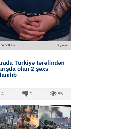
2026 11:25
Siyasət
rada Türkiyə tərəfindən
arışda olan 2 şəxs
lanılıb
4
2
85