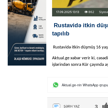
17.09.2025 13:13
862
Siyasə
Rustavidə itkin düş
tapılıb
Rustavidə itkin düşmüş 16 yaşl
Aktual.ge xəbər verir ki, cəsədi
işlərindən sonra Kür çayında aş
Aktual.ge-nin WhatsApp qrupun
3
ŞƏRH YAZ