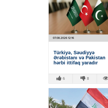
07.08.2026 12:16
Türkiyə, Səudiyyə
Ərəbistanı və Pakistan
hərbi ittifaq yaradır
6
8