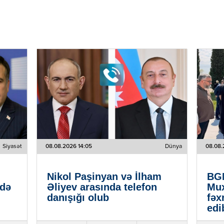
Siyasət
08.08.2026 14:05
Dünya
08.08.
Nikol Paşinyan və İlham
BGM
ndə
Əliyev arasında telefon
Mux
danışığı olub
fəx
edi