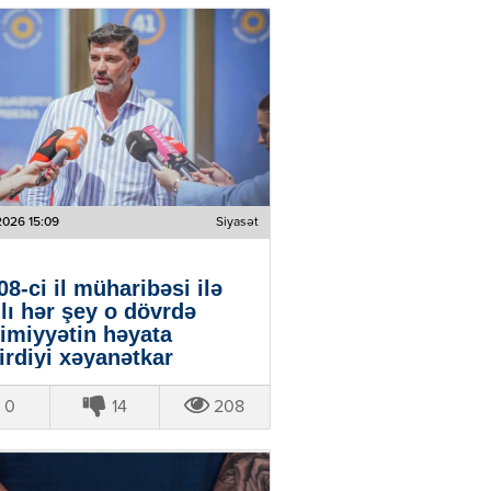
2026 15:09
Siyasət
08-ci il müharibəsi ilə
lı hər şey o dövrdə
imiyyətin həyata
irdiyi xəyanətkar
asətin nəticəsi idi" |
adze
0
14
208