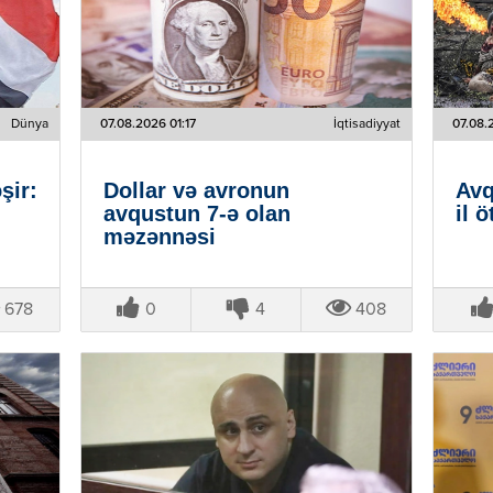
Dünya
07.08.2026 01:17
İqtisadiyyat
07.08.
şir:
Dollar və avronun
Avq
avqustun 7-ə olan
il ö
məzənnəsi
678
0
4
408