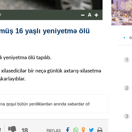
A
t
müş 16 yaşlı yeniyetmə ölü
G
ı yeniyetmə ölü tapılıb.
1
 xilasedicilər bir neçə günlük axtarış-xilasetmə
karlayıblar.
2
a qoşul bütün yeniliklərdən anında xəbərdar ol!
3
18
PAYLAŞ