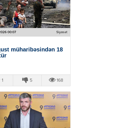
2026 00:07
Siyasət
ust müharibəsindən 18
tür
1
5
168