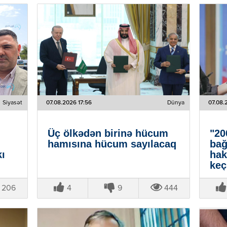
Siyasət
07.08.2026 17:56
Dünya
07.08.
Üç ölkədən birinə hücum
"20
hamısına hücum sayılacaq
bağ
ı
hak
keç
siy
Kal
206
4
9
444