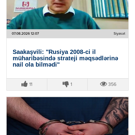
07.08.2026 12:07
Siyasət
Saakaşvili: "Rusiya 2008-ci il
müharibəsində strateji məqsədlərinə
nail ola bilmədi"
11
1
356