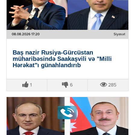
08.08.2026 17:20
Siyasət
Baş nazir Rusiya-Gürcüstan
müharibəsində Saakaşvili və "Milli
Hərəkat"ı günahlandırıb
1
6
285