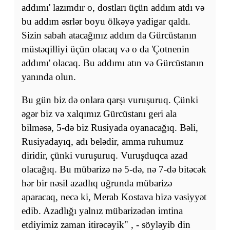
addımı' lazımdır o, dostları üçün addım atdı və
bu addım əsrlər boyu ölkəyə yadigar qaldı.
Sizin sabah atacağınız addım da Gürcüstanın
müstəqilliyi üçün olacaq və o da 'Çotnenin
addımı' olacaq. Bu addımı atın və Gürcüstanın
yanında olun.
Bu gün biz də onlara qarşı vuruşuruq. Çünki
əgər biz və xalqımız Gürcüstanı geri ala
bilməsə, 5-də biz Rusiyada oyanacağıq. Bəli,
Rusiyadayıq, adı belədir, amma ruhumuz
diridir, çünki vuruşuruq. Vuruşduqca azad
olacağıq. Bu mübarizə nə 5-də, nə 7-də bitəcək
hər bir nəsil azadlıq uğrunda mübarizə
aparacaq, necə ki, Merab Kostava bizə vəsiyyət
edib. Azadlığı yalnız mübarizədən imtina
etdiyimiz zaman itirəcəyik" , - söyləyib din