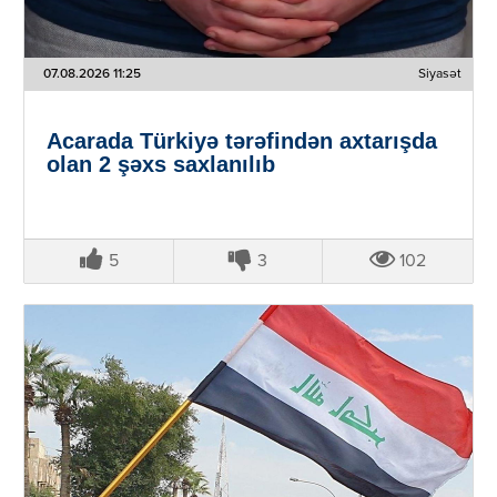
07.08.2026 11:25
Siyasət
Acarada Türkiyə tərəfindən axtarışda
olan 2 şəxs saxlanılıb
5
3
102