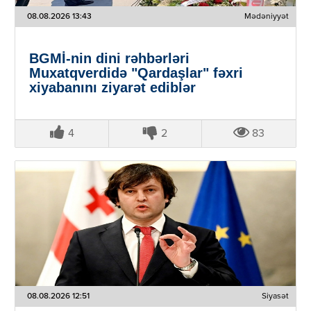
08.08.2026 13:43
Mədəniyyət
BGMİ-nin dini rəhbərləri
Muxatqverdidə "Qardaşlar" fəxri
xiyabanını ziyarət ediblər
4
2
83
08.08.2026 12:51
Siyasət