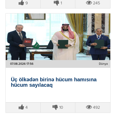
9
1
245
07.08.2026 17:56
Dünya
Üç ölkədən birinə hücum hamısına
hücum sayılacaq
4
10
492