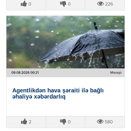
0
0
226
09.08.2026 00:21
Maraqlı
Agentlikdən hava şəraiti ilə bağlı
əhaliyə xəbərdarlıq
2
0
580