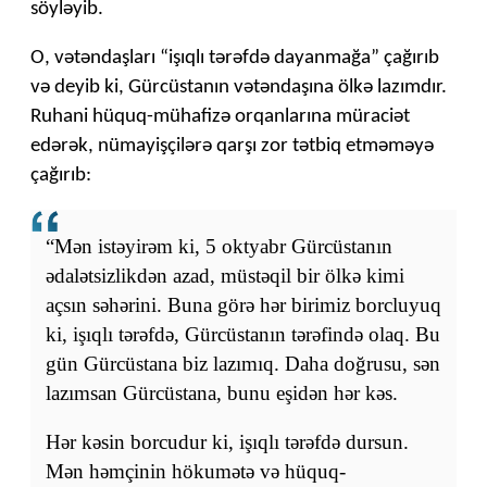
söyləyib.
O, vətəndaşları “işıqlı tərəfdə dayanmağa” çağırıb
və deyib ki, Gürcüstanın vətəndaşına ölkə lazımdır.
Ruhani hüquq-mühafizə orqanlarına müraciət
edərək, nümayişçilərə qarşı zor tətbiq etməməyə
çağırıb:
“Mən istəyirəm ki, 5 oktyabr Gürcüstanın
ədalətsizlikdən azad, müstəqil bir ölkə kimi
açsın səhərini. Buna görə hər birimiz borcluyuq
ki, işıqlı tərəfdə, Gürcüstanın tərəfində olaq. Bu
gün Gürcüstana biz lazımıq. Daha doğrusu, sən
lazımsan Gürcüstana, bunu eşidən hər kəs.
Hər kəsin borcudur ki, işıqlı tərəfdə dursun.
Mən həmçinin hökumətə və hüquq-