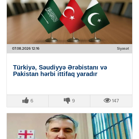
07.08.2026 12:16
Siyasət
Türkiyə, Səudiyyə Ərəbistanı və
Pakistan hərbi ittifaq yaradır
6
9
147