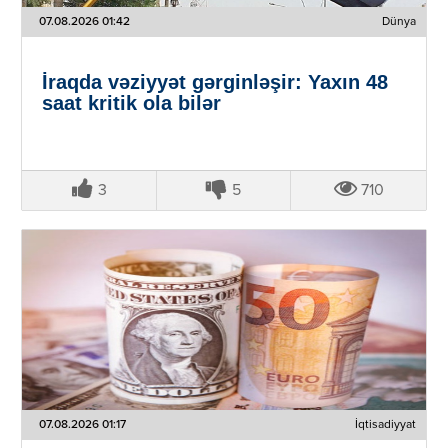
07.08.2026 01:42
Dünya
İraqda vəziyyət gərginləşir: Yaxın 48
saat kritik ola bilər
3
5
710
07.08.2026 01:17
İqtisadiyyat