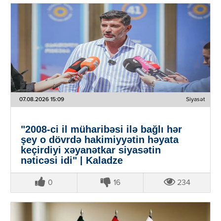
07.08.2026 15:09
Siyasət
"2008-ci il müharibəsi ilə bağlı hər
şey o dövrdə hakimiyyətin həyata
keçirdiyi xəyanətkar siyasətin
nəticəsi idi" | Kaladze
0
16
234