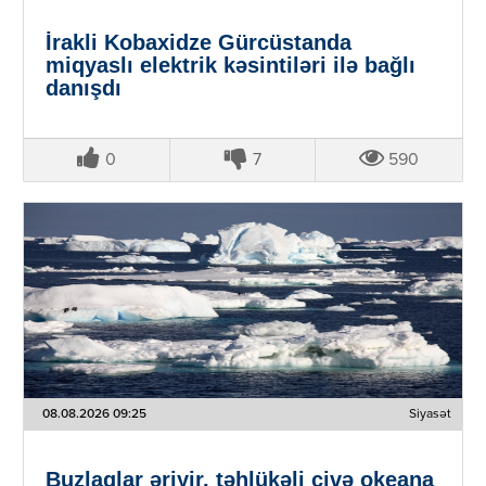
İrakli Kobaxidze Gürcüstanda
miqyaslı elektrik kəsintiləri ilə bağlı
danışdı
0
7
590
08.08.2026 09:25
Siyasət
Buzlaqlar əriyir, təhlükəli civə okeana