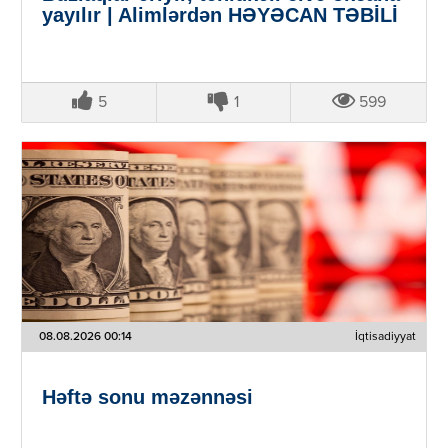
yayılır | Alimlərdən HƏYƏCAN TƏBİLİ
5
1
599
08.08.2026 00:14
İqtisadiyyat
Həftə sonu məzənnəsi