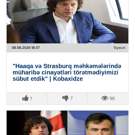
08.08.2026 18:37
Siyasət
"Haaqa və Strasburq məhkəmələrində
müharibə cinayətləri törətmədiyimizi
sübut etdik" | Kobaxidze
1
7
96