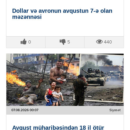
Dollar və avronun avqustun 7-ə olan
məzənnəsi
0
5
440
07.08.2026 00:07
Siyasət
Avqust müharibəsindən 18 il ötür