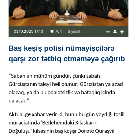
A
03.10.2025 17:10
764
Siyasət
Baş keşiş polisi nümayişçilərə
qarşı zor tətbiq etməməyə çağırıb
“Sabah ən mühüm gündür, çünki sabah
Gürcüstanın taleyi həll olunur: Gürcüstan ya azad
olacaq, ya da bu ədalətsizlik və bataqlıq içində
qalacaq”.
Aktual.ge xəbər verir ki, bunu bu gün yaydığı təcili
müraciətində 'Betlehemdəki Xilaskarın
Doğuluşu' kilsəsinin baş keşişi Dorote Quraşvili