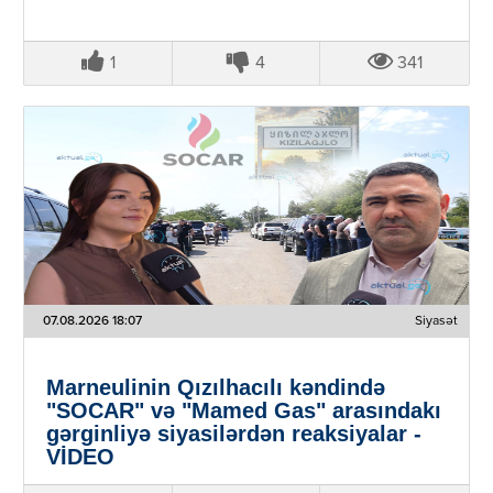
1
4
341
07.08.2026 18:07
Siyasət
Marneulinin Qızılhacılı kəndində
"SOCAR" və "Mamed Gas" arasındakı
gərginliyə siyasilərdən reaksiyalar -
VİDEO