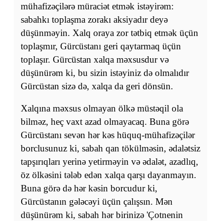
mühafizəçilərə müraciət etmək istəyirəm:
sabahkı toplaşma zorakı aksiyadır deyə
düşünməyin. Xalq oraya zor tətbiq etmək üçün
toplaşmır, Gürcüstanı geri qaytarmaq üçün
toplaşır. Gürcüstan xalqa məxsusdur və
düşünürəm ki, bu sizin istəyiniz də olmalıdır
Gürcüstan sizə də, xalqa da geri dönsün.
Xalqına məxsus olmayan ölkə müstəqil ola
bilməz, heç vaxt azad olmayacaq. Buna görə
Gürcüstanı sevən hər kəs hüquq-mühafizəçilər
borclusunuz ki, sabah qan tökülməsin, ədalətsiz
tapşırıqları yerinə yetirməyin və ədalət, azadlıq,
öz ölkəsini tələb edən xalqa qarşı dayanmayın.
Buna görə də hər kəsin borcudur ki,
Gürcüstanın gələcəyi üçün çalışsın. Mən
düşünürəm ki, sabah hər birinizə 'Çotnenin