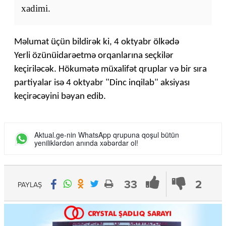
xadimi.
Məlumat üçün bildirək ki, 4 oktyabr ölkədə
Yerli özünüidarəetmə orqanlarına seçkilər
keçiriləcək. Hökumətə müxalifət qruplar və bir sıra
partiyalar isə 4 oktyabr "Dinc inqilab" aksiyası
keçirəcəyini bəyan edib.
Aktual.ge-nin WhatsApp qrupuna qoşul bütün
yeniliklərdən anında xəbərdar ol!
33
2
PAYLAŞ