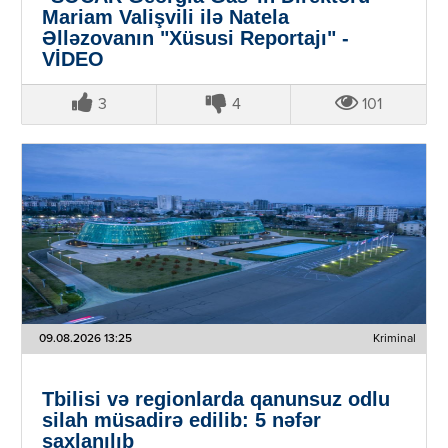
Mariam Valişvili ilə Natela
Əlləzovanın "Xüsusi Reportajı" -
VİDEO
3
4
101
09.08.2026 13:25
Kriminal
Tbilisi və regionlarda qanunsuz odlu
silah müsadirə edilib: 5 nəfər
saxlanılıb