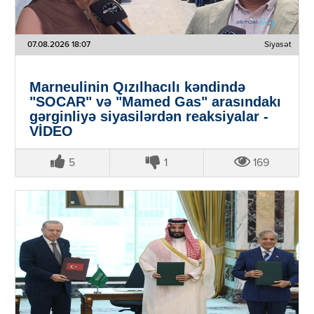
07.08.2026 18:07
Siyasət
Marneulinin Qızılhacılı kəndində
"SOCAR" və "Mamed Gas" arasındakı
gərginliyə siyasilərdən reaksiyalar -
VİDEO
5
1
169