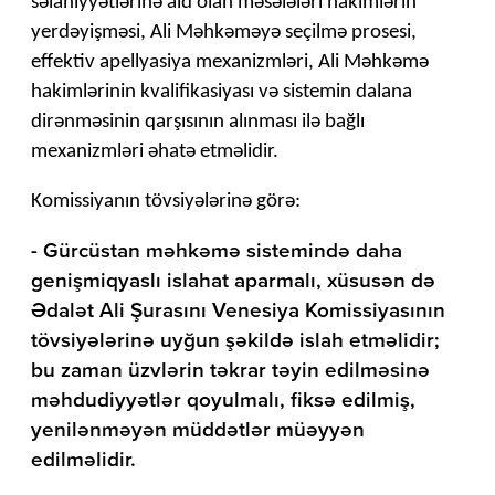
səlahiyyətlərinə aid olan məsələləri hakimlərin
yerdəyişməsi, Ali Məhkəməyə seçilmə prosesi,
effektiv apellyasiya mexanizmləri, Ali Məhkəmə
hakimlərinin kvalifikasiyası və sistemin dalana
dirənməsinin qarşısının alınması ilə bağlı
mexanizmləri əhatə etməlidir.
Komissiyanın tövsiyələrinə görə:
- Gürcüstan məhkəmə sistemində daha
genişmiqyaslı islahat aparmalı, xüsusən də
Ədalət Ali Şurasını Venesiya Komissiyasının
tövsiyələrinə uyğun şəkildə islah etməlidir;
bu zaman üzvlərin təkrar təyin edilməsinə
məhdudiyyətlər qoyulmalı, fiksə edilmiş,
yenilənməyən müddətlər müəyyən
edilməlidir.