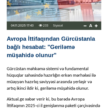
A
04.11.2025 17:43
233
Siyasət
Avropa İttifaqından Gürcüstanla
bağlı hesabat: "Geriləmə
müşahidə olunur"
Gürcüstan məhkəmə sistemi və fundamental
hüquqlar sahəsində hazırlığın erkən mərhələsi ilə
müəyyən hazırlıq səviyyəsi arasında yerləşir və
artıq ikinci ildir ki, geriləmə müşahidə olunur.
Aktual.ge xəbər verir ki, bu barədə Avropa
İttifaqının 2025-ci il genişlənmə paketi çərçivəsində