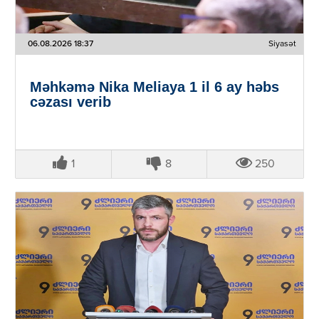
06.08.2026 18:37
Siyasət
Məhkəmə Nika Meliaya 1 il 6 ay həbs
cəzası verib
1
8
250