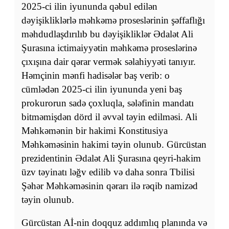
2025-ci ilin iyununda qəbul edilən
dəyişikliklərlə məhkəmə proseslərinin şəffaflığı
məhdudlaşdırılıb bu dəyişikliklər Ədalət Ali
Şurasına ictimaiyyətin məhkəmə proseslərinə
çıxışına dair qərar vermək səlahiyyəti tanıyır.
Həmçinin mənfi hadisələr baş verib: o
cümlədən 2025-ci ilin iyununda yeni baş
prokurorun sadə çoxluqla, sələfinin mandatı
bitməmişdən dörd il əvvəl təyin edilməsi. Ali
Məhkəmənin bir hakimi Konstitusiya
Məhkəməsinin hakimi təyin olunub. Gürcüstan
prezidentinin Ədalət Ali Şurasına qeyri-hakim
üzv təyinatı ləğv edilib və daha sonra Tbilisi
Şəhər Məhkəməsinin qərarı ilə rəqib namizəd
təyin olunub.
Gürcüstan Aİ-nin doqquz addımlıq planında və