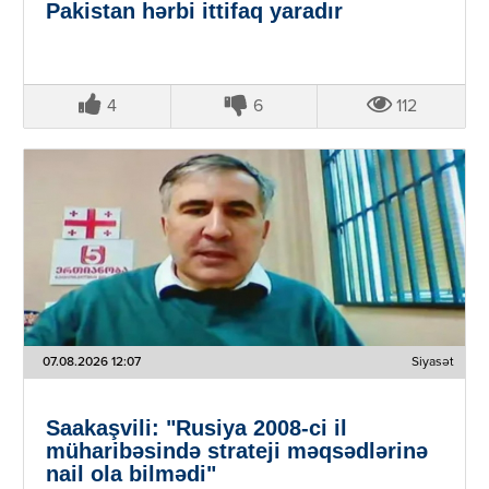
Pakistan hərbi ittifaq yaradır
4
6
112
07.08.2026 12:07
Siyasət
Saakaşvili: "Rusiya 2008-ci il
müharibəsində strateji məqsədlərinə
nail ola bilmədi"