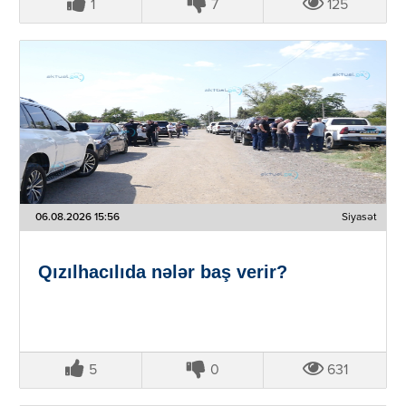
1
7
125
06.08.2026 15:56
Siyasət
Qızılhacılıda nələr baş verir?
5
0
631