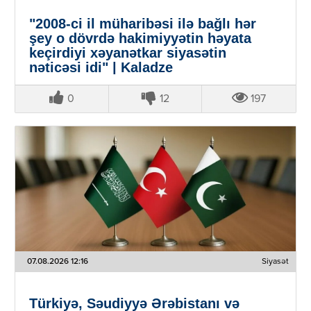
"2008-ci il müharibəsi ilə bağlı hər
şey o dövrdə hakimiyyətin həyata
keçirdiyi xəyanətkar siyasətin
nəticəsi idi" | Kaladze
0
12
197
07.08.2026 12:16
Siyasət
Türkiyə, Səudiyyə Ərəbistanı və