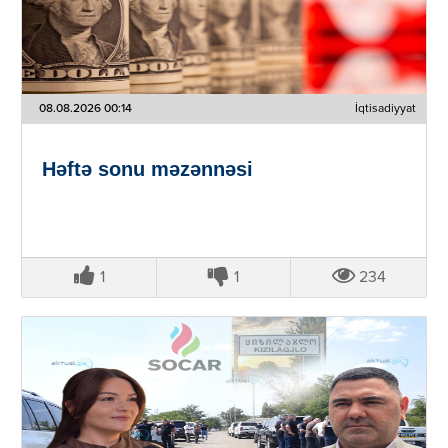
08.08.2026 00:14
İqtisadiyyat
Həftə sonu məzənnəsi
1
1
234