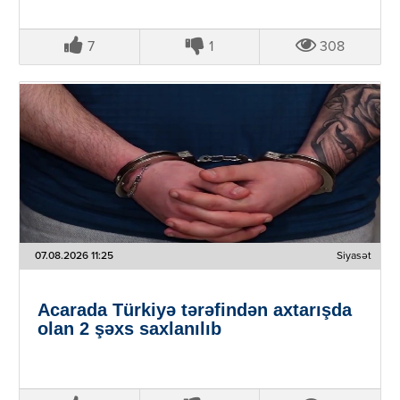
7
1
308
07.08.2026 11:25
Siyasət
Acarada Türkiyə tərəfindən axtarışda
olan 2 şəxs saxlanılıb