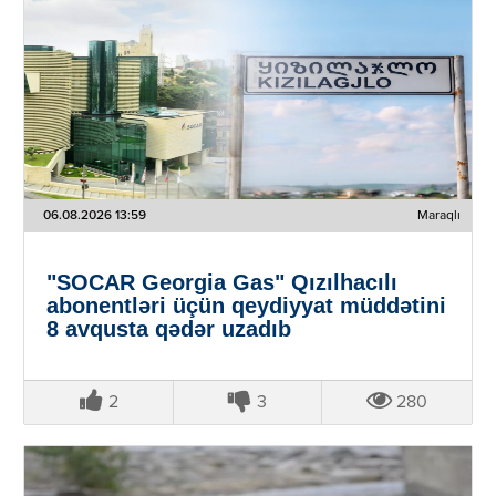
06.08.2026 13:59
Maraqlı
"SOCAR Georgia Gas" Qızılhacılı
abonentləri üçün qeydiyyat müddətini
8 avqusta qədər uzadıb
2
3
280