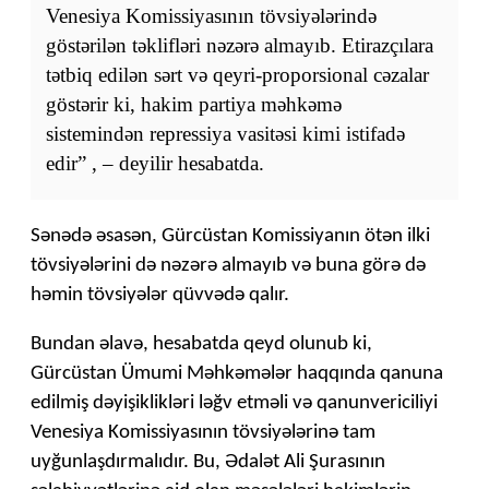
Venesiya Komissiyasının tövsiyələrində
göstərilən təklifləri nəzərə almayıb. Etirazçılara
tətbiq edilən sərt və qeyri-proporsional cəzalar
göstərir ki, hakim partiya məhkəmə
sistemindən repressiya vasitəsi kimi istifadə
edir” , – deyilir hesabatda.
Sənədə əsasən, Gürcüstan Komissiyanın ötən ilki
tövsiyələrini də nəzərə almayıb və buna görə də
həmin tövsiyələr qüvvədə qalır.
Bundan əlavə, hesabatda qeyd olunub ki,
Gürcüstan Ümumi Məhkəmələr haqqında qanuna
edilmiş dəyişiklikləri ləğv etməli və qanunvericiliyi
Venesiya Komissiyasının tövsiyələrinə tam
uyğunlaşdırmalıdır. Bu, Ədalət Ali Şurasının