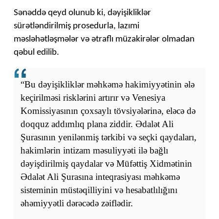
Sənəddə qeyd olunub ki, dəyişikliklər
sürətləndirilmiş prosedurla, lazımi
məsləhətləşmələr və ətraflı müzakirələr olmadan
qəbul edilib.
“Bu dəyişikliklər məhkəmə hakimiyyətinin ələ
keçirilməsi risklərini artırır və Venesiya
Komissiyasının çoxsaylı tövsiyələrinə, eləcə də
doqquz addımlıq plana ziddir. Ədalət Ali
Şurasının yenilənmiş tərkibi və seçki qaydaları,
hakimlərin intizam məsuliyyəti ilə bağlı
dəyişdirilmiş qaydalar və Müfəttiş Xidmətinin
Ədalət Ali Şurasına inteqrasiyası məhkəmə
sisteminin müstəqilliyini və hesabatlılığını
əhəmiyyətli dərəcədə zəiflədir.