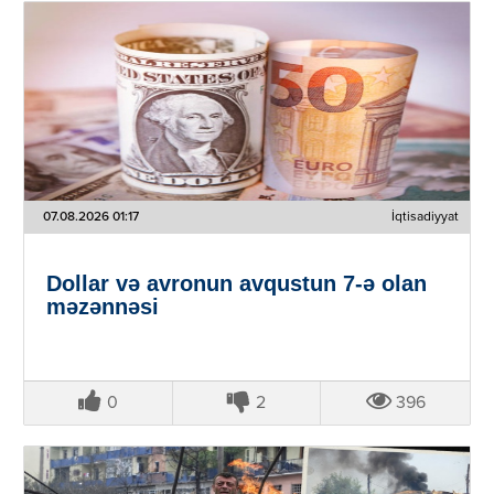
07.08.2026 01:17
İqtisadiyyat
Dollar və avronun avqustun 7-ə olan
məzənnəsi
0
2
396