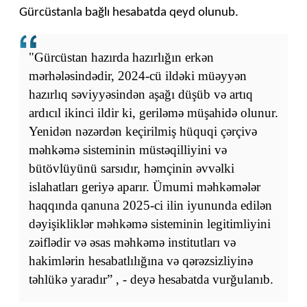
Gürcüstanla bağlı hesabatda qeyd olunub.
"Gürcüstan hazırda hazırlığın erkən
mərhələsindədir, 2024-cü ildəki müəyyən
hazırlıq səviyyəsindən aşağı düşüb və artıq
ardıcıl ikinci ildir ki, geriləmə müşahidə olunur.
Yenidən nəzərdən keçirilmiş hüquqi çərçivə
məhkəmə sisteminin müstəqilliyini və
bütövlüyünü sarsıdır, həmçinin əvvəlki
islahatları geriyə aparır. Ümumi məhkəmələr
haqqında qanuna 2025-ci ilin iyununda edilən
dəyişikliklər məhkəmə sisteminin legitimliyini
zəiflədir və əsas məhkəmə institutları və
hakimlərin hesabatlılığına və qərəzsizliyinə
təhlükə yaradır” , - deyə hesabatda vurğulanıb.