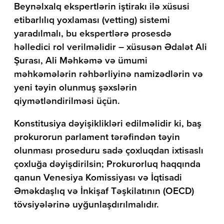
Beynəlxalq ekspertlərin iştirakı ilə xüsusi
etibarlılıq yoxlaması (vetting) sistemi
yaradılmalı, bu ekspertlərə prosesdə
həlledici rol verilməlidir – xüsusən Ədalət Ali
Şurası, Ali Məhkəmə və ümumi
məhkəmələrin rəhbərliyinə namizədlərin və
yeni təyin olunmuş şəxslərin
qiymətləndirilməsi üçün.
Konstitusiya dəyişiklikləri edilməlidir ki, baş
prokurorun parlament tərəfindən təyin
olunması proseduru sadə çoxluqdan ixtisaslı
çoxluğa dəyişdirilsin; Prokurorluq haqqında
qanun Venesiya Komissiyası və İqtisadi
Əməkdaşlıq və İnkişaf Təşkilatının (OECD)
tövsiyələrinə uyğunlaşdırılmalıdır.