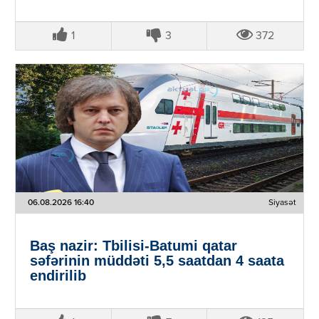
1
3
372
06.08.2026 16:40
Siyasət
Baş nazir: Tbilisi-Batumi qatar
səfərinin müddəti 5,5 saatdan 4 saata
endirilib