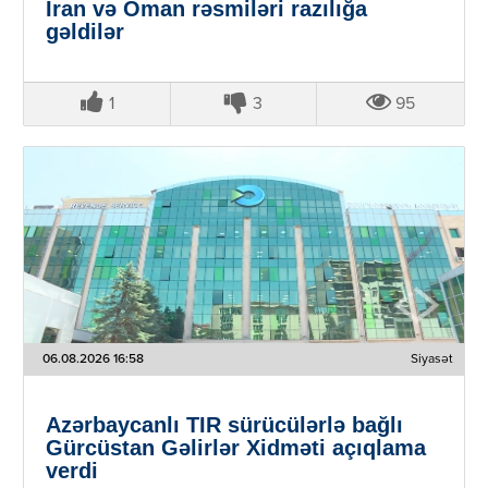
İran və Oman rəsmiləri razılığa
gəldilər
1
3
95
06.08.2026 16:58
Siyasət
Azərbaycanlı TIR sürücülərlə bağlı
Gürcüstan Gəlirlər Xidməti açıqlama
verdi