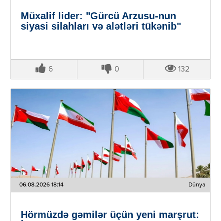
Müxalif lider: "Gürcü Arzusu-nun
siyasi silahları və alətləri tükənib"
6
0
132
06.08.2026 18:14
Dünya
Hörmüzdə gəmilər üçün yeni marşrut: