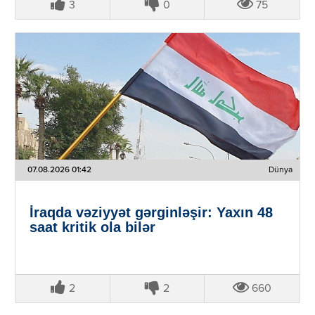
3
0
75
07.08.2026 01:42
Dünya
İraqda vəziyyət gərginləşir: Yaxın 48
saat kritik ola bilər
2
2
660