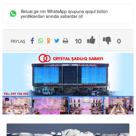
Aktual.ge-nin WhatsApp qrupuna qoşul bütün
yeniliklərdən anında xəbərdar ol!
10
0
PAYLAŞ