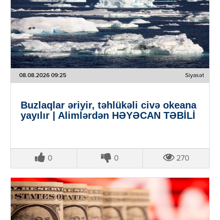
08.08.2026 09:25
Siyasət
Buzlaqlar əriyir, təhlükəli civə okeana
yayılır | Alimlərdən HƏYƏCAN TƏBİLİ
0
0
270