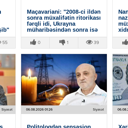
n
Maçavariani: "2008-ci ildən
Nan
sonra müxalifətin ritorikası
naz
fərqli idi, Ukrayna
müx
şib"
müharibəsindən sonra isə
xid
dəyişdi"
55
0
1
39
Siyasət
06.08.2026 01:26
Siyasət
06.08.
as
Politoloqdan sensasion
Xar