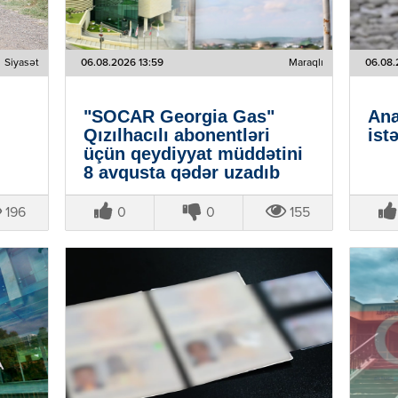
Siyasət
06.08.2026 13:59
Maraqlı
06.08.
"SOCAR Georgia Gas"
Ana
Qızılhacılı abonentləri
ist
üçün qeydiyyat müddətini
8 avqusta qədər uzadıb
196
0
0
155