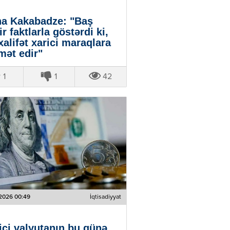
a Kakabadze: "Baş
ir faktlarla göstərdi ki,
alifət xarici maraqlara
mət edir"
1
1
42
2026 00:49
İqtisadiyyat
ici valyutanın bu günə