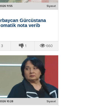
2026 11:55
Siyasət
rbaycan Gürcüstana
lomatik nota verib
3
1
660
2026 10:28
Siyasət