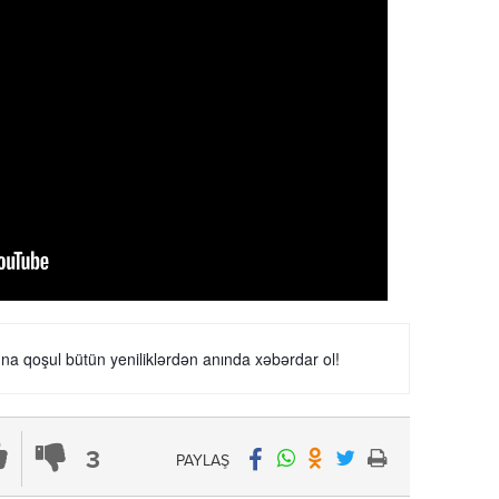
a qoşul bütün yeniliklərdən anında xəbərdar ol!
3
PAYLAŞ