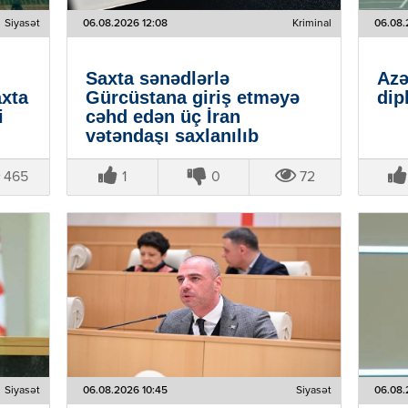
Siyasət
06.08.2026 12:08
Kriminal
06.08.
Saxta sənədlərlə
Azə
axta
Gürcüstana giriş etməyə
dip
i
cəhd edən üç İran
vətəndaşı saxlanılıb
465
1
0
72
Siyasət
06.08.2026 10:45
Siyasət
06.08.