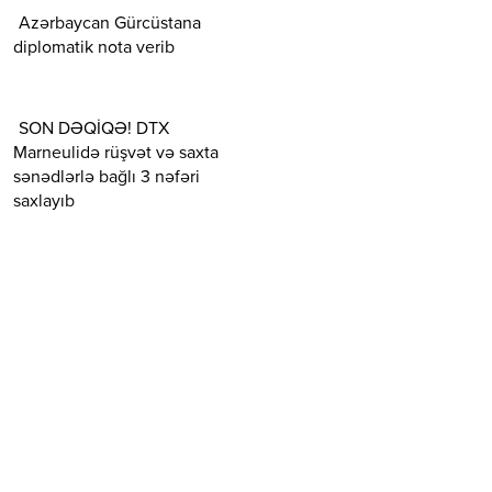
Azərbaycan Gürcüstana
diplomatik nota verib
SON DƏQİQƏ! DTX
Marneulidə rüşvət və saxta
sənədlərlə bağlı 3 nəfəri
saxlayıb