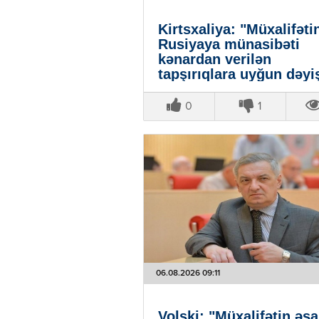
Kirtsxaliya: "Müxalifəti
Rusiyaya münasibəti
kənardan verilən
tapşırıqlara uyğun dəyi
0
1
06.08.2026 09:11
Volski: "Müxalifətin əs