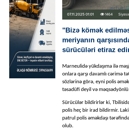
07.11.2025 01:01
1464
Siyasə
"Bizə kömək edilməs
meriyanın qarşısınd
sürücüləri etiraz edi
Marneulidə yükdaşıma ilə məşğu
onlara qarşı davamlı cərimə tə
sözlərinə görə, eyni polis əmə
təsadüfi deyil və məqsədyönlü 
Sürücülər bildirirlər ki, Tbilis
polis heç bir irad bildirmir. La
patrul polis əməkdaşı tərəfind
olub.