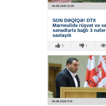
06.08.2026 12:28
SON DƏQİQƏ! DTX
Marneulidə rüşvət və s
sənədlərlə bağlı 3 nəfər
saxlayıb
3
1
06.08.2026 11:14