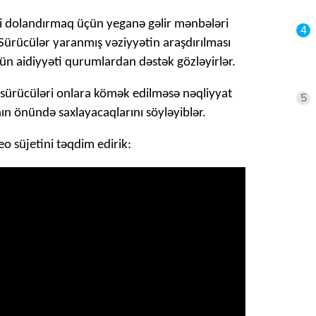
rini dolandırmaq üçün yeganə gəlir mənbələri
4
Sürücülər yaranmış vəziyyətin araşdırılması
çün aidiyyəti qurumlardan dəstək gözləyirlər.
 sürücüləri onlara kömək edilməsə nəqliyyat
5
nın önündə saxlayacaqlarını söyləyiblər.
eo süjetini təqdim edirik: