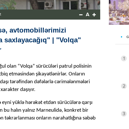
A
t
ə, avtomobillərimizi
G
a saxlayacağıq" | "Volqa"
r
1
l olan “Volqa” sürücüləri patrul polisinin
tbiq etməsindən şikayətlənirlər. Onların
kdaşı tərəfindən dəfələrlə cərimələnmələri
2
xarakter daşıyır.
idə eyni yüklə hərəkət etdən sürücülərə qarşı
kin bu halın yalnız Marneulidə, konkret bir
3
ən təkrarlanması onların narahatlığına səbəb