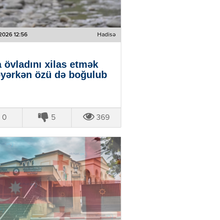
2026 12:56
Hadisə
 övladını xilas etmək
əyərkən özü də boğulub
0
5
369