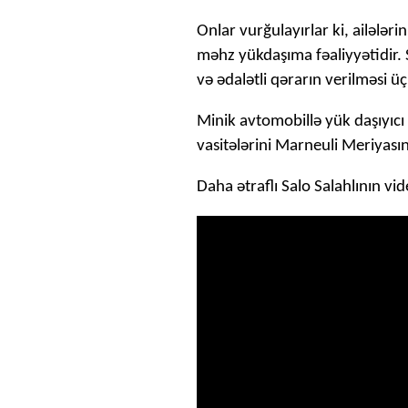
Onlar vurğulayırlar ki, ailələ
məhz yükdaşıma fəaliyyətidir. 
və ədalətli qərarın verilməsi ü
Minik avtomobillə yük daşıyıcı
vasitələrini Marneuli Meriyası
Daha ətraflı Salo Salahlının vid