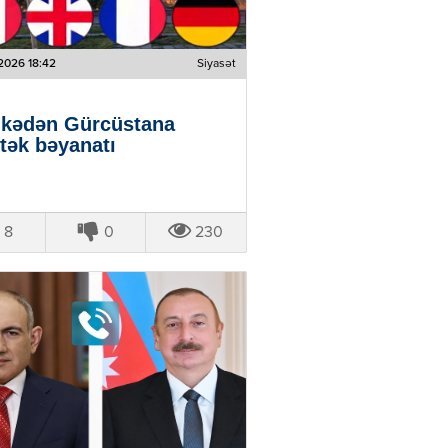
2026 18:42
Siyasət
lkədən Gürcüstana
tək bəyanatı
8
0
230