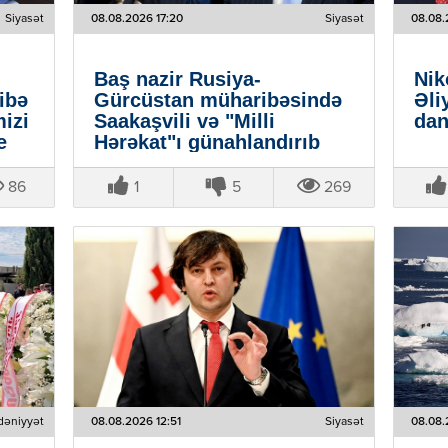
Siyasət
08.08.2026 17:20
Siyasət
08.08.
Baş nazir Rusiya-
Nik
ibə
Gürcüstan müharibəsində
Əli
mizi
Saakaşvili və "Milli
dan
e
Hərəkat"ı günahlandırıb
86
1
5
269
əniyyət
08.08.2026 12:51
Siyasət
08.08.