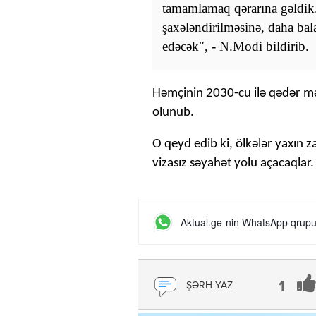
tamamlamaq qərarına gəldik. 
şaxələndirilməsinə, daha ba
edəcək", - N.Modi bildirib.
Həmçinin 2030-cu ilə qədər m
olunub.
O qeyd edib ki, ölkələr yaxın 
vizasız səyahət yolu açacaqlar.
Aktual.ge-nin WhatsApp qrupun
1
ŞƏRH YAZ