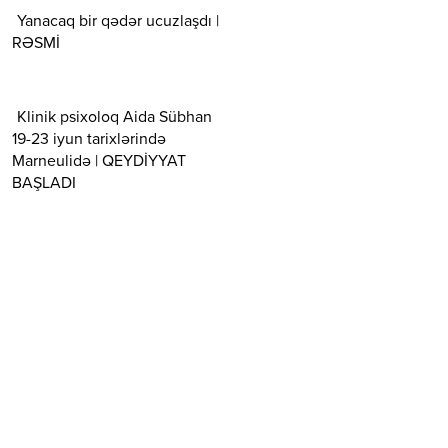
Yanacaq bir qədər ucuzlaşdı |
RƏSMİ
Klinik psixoloq Aida Sübhan
19-23 iyun tarixlərində
Marneulidə | QEYDİYYAT
BAŞLADI