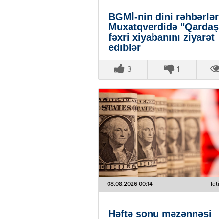
BGMİ-nin dini rəhbərlər
Muxatqverdidə "Qardaş
fəxri xiyabanını ziyarət
ediblər
3
1
08.08.2026 00:14
İqt
Həftə sonu məzənnəsi