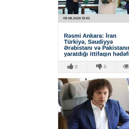
09.08.2026 10:43
Rəsmi Ankara: İran
Türkiyə, Səudiyyə
Ərəbistanı və Pakistanı
yaratdığı ittifaqın hədəf
deyil
0
0