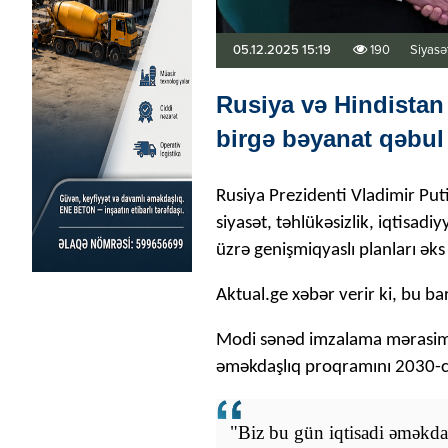
05.12.2025 15:19
190
Siyasə
Rusiya və Hindistan 
birgə bəyanat qəbul
Rusiya Prezidenti Vladimir Put
siyasət, təhlükəsizlik, iqtisadi
üzrə genişmiqyaslı planları əks
Aktual.ge xəbər verir ki, bu b
Modi sənəd imzalama mərasimind
əməkdaşlıq proqramını 2030-c
"Biz bu gün iqtisadi əməkda