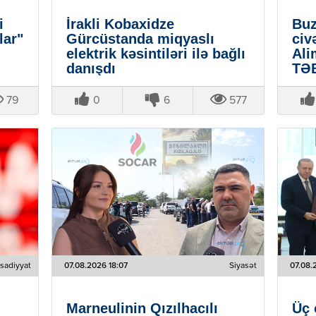
i
İrakli Kobaxidze
Buz
lar"
Gürcüstanda miqyaslı
civ
elektrik kəsintiləri ilə bağlı
Al
danışdı
TƏB
79
0
6
577
isadiyyat
07.08.2026 18:07
Siyasət
07.08.
Marneulinin Qızılhacılı
Üç 