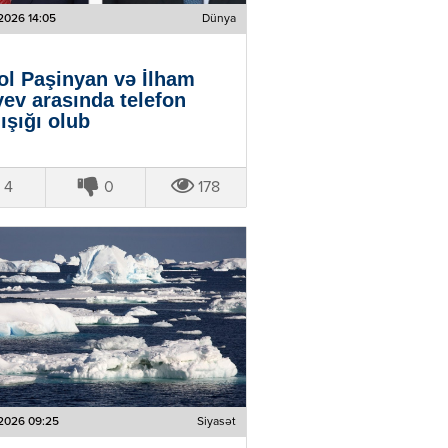
2026 14:05
Dünya
ol Paşinyan və İlham
yev arasında telefon
ışığı olub
4
0
178
2026 09:25
Siyasət