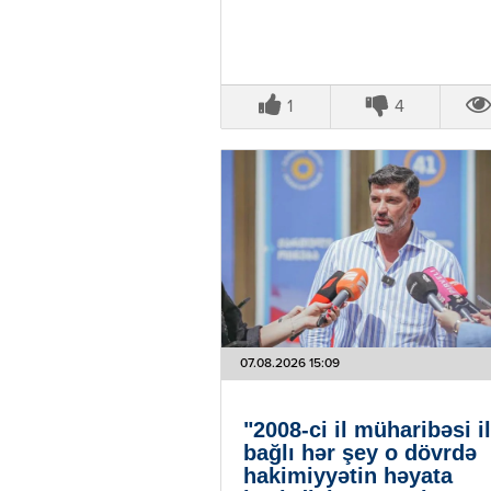
1
4
07.08.2026 15:09
"2008-ci il müharibəsi i
bağlı hər şey o dövrdə
hakimiyyətin həyata