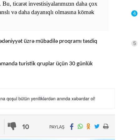
Bu, ticarət investisiyalarımızın daha çox
lanslı və daha dayanıqlı olmasına kömək
4
ədəniyyət üzrə mübadilə proqramı təsdiq
5
zamanda turistik qruplar üçün 30 günlük
a qoşul bütün yeniliklərdən anında xəbərdar ol!
10
PAYLAŞ