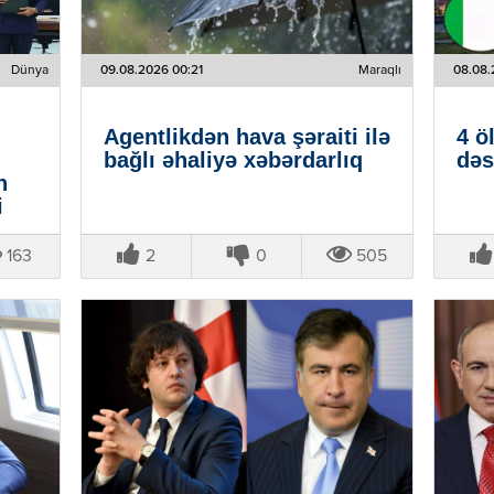
Dünya
09.08.2026 00:21
Maraqlı
08.08.
Agentlikdən hava şəraiti ilə
4 ö
bağlı əhaliyə xəbərdarlıq
dəs
n
i
163
2
0
505