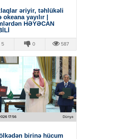
laqlar əriyir, təhlükəli
ə okeana yayılır |
imlərdən HƏYƏCAN
İLİ
5
0
587
2026 17:56
Dünya
ölkədən birinə hücum