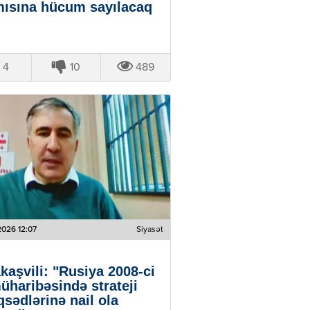
ısına hücum sayılacaq
4
10
489
2026 12:07
Siyasət
kaşvili: "Rusiya 2008-ci
müharibəsində strateji
sədlərinə nail ola