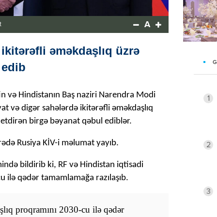
A
t
ikitərəfli əməkdaşlıq üzrə
G
 edib
in və Hindistanın Baş naziri Narendra Modi
1
yyat və digər sahələrdə ikitərəfli əməkdaşlıq
 etdirən birgə bəyanat qəbul ediblər.
arədə Rusiya KİV-i məlumat yayıb.
2
ə bildirib ki, RF və Hindistan iqtisadi
u ilə qədər tamamlamağa razılaşıb.
3
şlıq proqramını 2030-cu ilə qədər