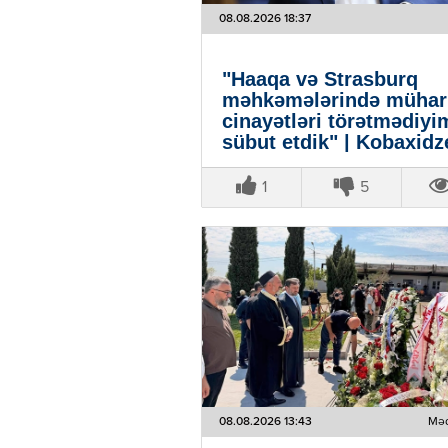
08.08.2026 18:37
"Haaqa və Strasburq
məhkəmələrində mühar
cinayətləri törətmədiyi
sübut etdik" | Kobaxidz
1
5
08.08.2026 13:43
Məd