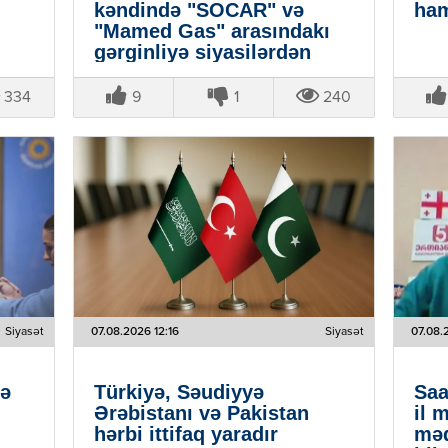
kəndində "SOCAR" və
ham
"Mamed Gas" arasındakı
gərginliyə siyasilərdən
reaksiyalar - VİDEO
334
9
1
240
Siyasət
07.08.2026 12:16
Siyasət
07.08.
lə
Türkiyə, Səudiyyə
Saa
Ərəbistanı və Pakistan
il 
hərbi ittifaq yaradır
məq