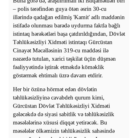
Buna görə də, araşdırılmalı iki istiqamətdən biri
– polis tərəfindən guya ötən əsrin 30-cu
illərində qadağan edilmiş 'Kamit' adlı maddənin
istifadə olunması barədə uydurma faktla bağlı
istintaq hərəkətləri başa çatdırıldığından, Dövlət
Təhlükəsizliyi Xidməti istintaqı Gürcüstan
Cinayət Məcəlləsinin 319-cu maddəsi ilə
nəzərdə tutulan, xarici təşkilat üçün düşmən
fəaliyyətində iştirak etməkdə köməklik
göstərmək ehtimalı üzrə davam etdirir.
Her bir özünə hörmət edən dövlətin
təhlükəsizliyinə cavabdeh qurum kimi,
Gürcüstan Dövlət Təhlükəsizliyi Xidməti
gələcəkdə də siyasi sabitlik və təhlükəsizlik
məsələlərinə xüsusi diqqət yetirəcək. Bu
məsələlər ölkəmizin təhlükəsizlik sahəsində