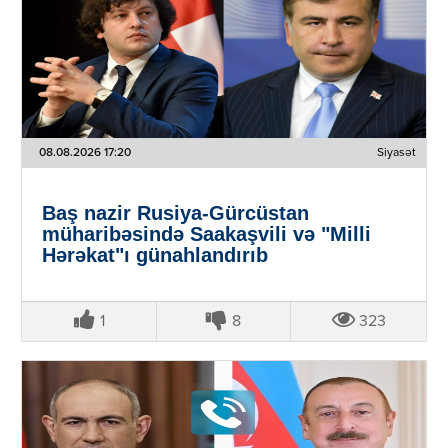
08.08.2026 17:20
Siyasət
Baş nazir Rusiya-Gürcüstan
müharibəsində Saakaşvili və "Milli
Hərəkat"ı günahlandırıb
1
8
323