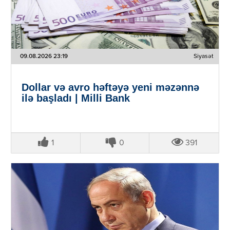
09.08.2026 23:19
Siyasət
Dollar və avro həftəyə yeni məzənnə
ilə başladı | Milli Bank
1
0
391