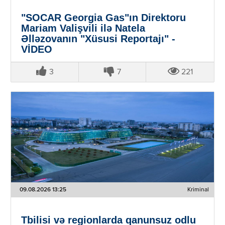
"SOCAR Georgia Gas"ın Direktoru
Mariam Valişvili ilə Natela
Əlləzovanın "Xüsusi Reportajı" -
VİDEO
3
7
221
09.08.2026 13:25
Kriminal
Tbilisi və regionlarda qanunsuz odlu