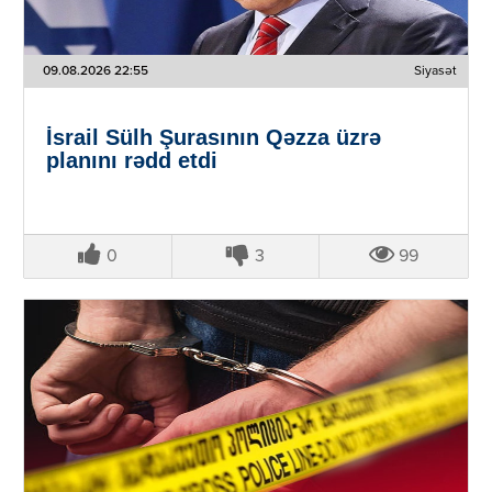
09.08.2026 22:55
Siyasət
İsrail Sülh Şurasının Qəzza üzrə
planını rədd etdi
0
3
99