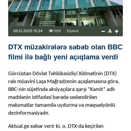
A
06.12.2025 15:24
509
Siyasət
DTX müzakirələrə səbəb olan BBC
filmi ilə bağlı yeni açıqlama verdi
Gürcüstan Dövlət Təhlükəsizliyi Xidmətinin (DTX)
rəis müavini Laşa Mağradzenin açıqlamasına görə,
BBC-nin süjetində aksiyaçılara qarşı “Kamit” adlı
maddənin istifadəsi barədə səsləndirilən
məlumatlar tamamilə uydurma və məqsədyönlü
dezinformasiyadır.
Aktual.ge xəbər verir ki, o, DTX-da keçirilən