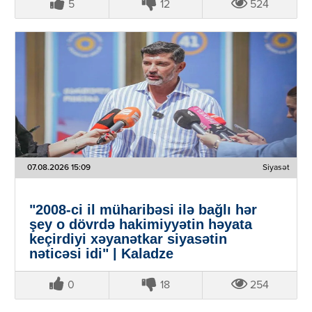
5
12
524
07.08.2026 15:09
Siyasət
"2008-ci il müharibəsi ilə bağlı hər
şey o dövrdə hakimiyyətin həyata
keçirdiyi xəyanətkar siyasətin
nəticəsi idi" | Kaladze
0
18
254