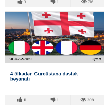
3
1
716
08.08.2026 18:42
Siyasət
4 ölkədən Gürcüstana dəstək
bəyanatı
11
1
308