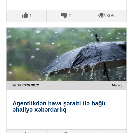
1
2
305
09.08.2026 00:21
Maraqlı
Agentlikdən hava şəraiti ilə bağlı
əhaliyə xəbərdarlıq