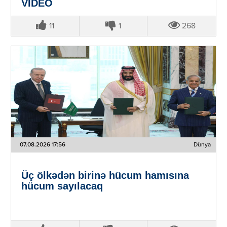
VİDEO
11
1
268
07.08.2026 17:56
Dünya
Üç ölkədən birinə hücum hamısına
hücum sayılacaq