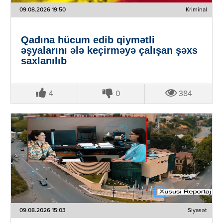
09.08.2026 19:50
Kriminal
Qadına hücum edib qiymətli
əşyalarını ələ keçirməyə çalışan şəxs
saxlanılıb
4
0
384
09.08.2026 15:03
Siyasət