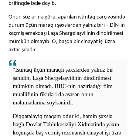
brifinqdə belə deyib.
Onun sözlərinə görə, aparılan istintaq çərçivəsində
qurum üçün maraqlı şəxslərdən yalnız biri – DİN-in
keçmiş əməkdaşı Laşa Shergelaşvilinin dindirilməsi
mümkün olmayıb. O, başqa bir cinayət işi üzrə
axtarışdadır.
“İstintaq üçün maraqlı şəxslərdən yalnız bir
şahidin, Laşa Shergelaşvilinin dindirilməsi
mümkün olmadı. BBC-nin hazırladığı film
müəllifinin fikirləri də əsasən onun
məlumatlarına söykənirdi.
Diqqətəlayiq məqam odur ki, həmin şəxslə
bağlı Dövlət Təhlükəsizliyi Xidmətində yaxın
keçmişdə baş vermiş rezonanslı cinayət işi üzrə