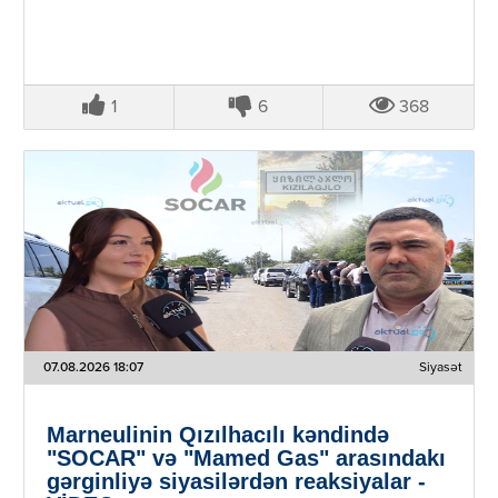
1
6
368
07.08.2026 18:07
Siyasət
Marneulinin Qızılhacılı kəndində
"SOCAR" və "Mamed Gas" arasındakı
gərginliyə siyasilərdən reaksiyalar -