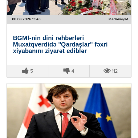
08.08.2026 13:43
Mədəniyyət
BGMİ-nin dini rəhbərləri
Muxatqverdidə "Qardaşlar" fəxri
xiyabanını ziyarət ediblər
5
4
112