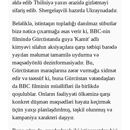
əldə edib Tbilisiyə yaxın ərazidə gizlətməyi
sifariş edib. Shergelaşvili hazırda Ukraynadadır.
Beləliklə, istintaqın topladığı danılmaz sübutlar
bizə nəticə çıxarmağa əsas verir ki, BBC-nin
filmində Gürcüstanda guya 'Kamit' adlı
kimyəvi silahın aksiyaçılara qarşı tətbiqi barədə
yayılan məlumat tamamilə uydurma və
məqsədyönlü dezinformasiyadır. Bu,
Gürcüstanın maraqlarına zərər vurmağa xidmət
edir və təəssüf ki, buna Gürcüstan vətəndaşları
da BBC filminin müəllifləri ilə birlikdə
qoşulublar. Onların fəaliyyəti ölkəmizə qarşı
konkret düşmən məqsədləri həyata keçirmək
üçün yaxşı planlaşdırılmış, təşkil olunmuş və
kampaniya xarakteri daşıyır.