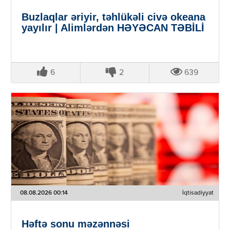
Buzlaqlar əriyir, təhlükəli civə okeana
yayılır | Alimlərdən HƏYƏCAN TƏBİLİ
6
2
639
08.08.2026 00:14
İqtisadiyyat
Həftə sonu məzənnəsi