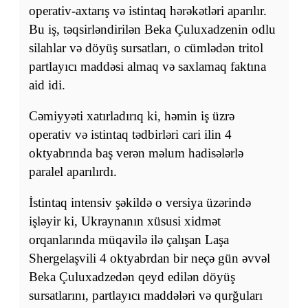
operativ-axtarış və istintaq hərəkətləri aparılır.
Bu iş, təqsirləndirilən Beka Çuluxadzenin odlu
silahlar və döyüş sursatları, o cümlədən tritol
partlayıcı maddəsi almaq və saxlamaq faktına
aid idi.
Cəmiyyəti xatırladırıq ki, həmin iş üzrə
operativ və istintaq tədbirləri cari ilin 4
oktyabrında baş verən məlum hadisələrlə
paralel aparılırdı.
İstintaq intensiv şəkildə o versiya üzərində
işləyir ki, Ukraynanın xüsusi xidmət
orqanlarında müqavilə ilə çalışan Laşa
Shergelaşvili 4 oktyabrdan bir neçə gün əvvəl
Beka Çuluxadzedən qeyd edilən döyüş
sursatlarını, partlayıcı maddələri və qurğuları