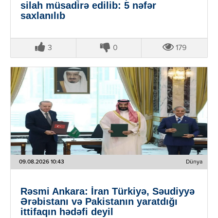
silah müsadirə edilib: 5 nəfər
saxlanılıb
3
0
179
09.08.2026 10:43
Dünya
Rəsmi Ankara: İran Türkiyə, Səudiyyə
Ərəbistanı və Pakistanın yaratdığı
ittifaqın hədəfi deyil