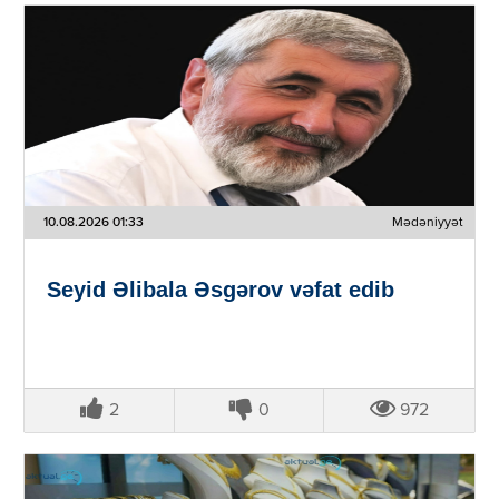
10.08.2026 01:33
Mədəniyyət
Seyid Əlibala Əsgərov vəfat edib
2
0
972