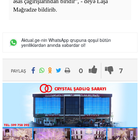
əsas çağırışlarından biridir”, - deyə Laşa
Mağradze bildirib.
Aktual.ge-nin WhatsApp qrupuna qoşul bütün
yeniliklərdən anında xəbərdar ol!
0
7
PAYLAŞ