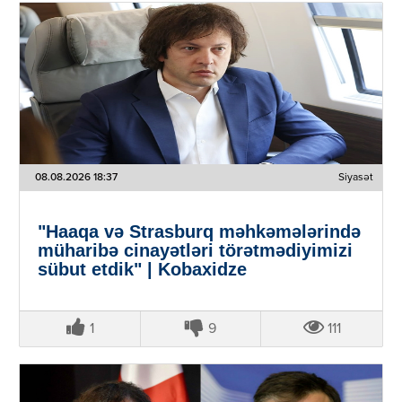
08.08.2026 18:37
Siyasət
"Haaqa və Strasburq məhkəmələrində
müharibə cinayətləri törətmədiyimizi
sübut etdik" | Kobaxidze
1
9
111