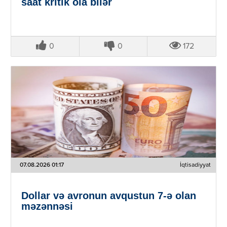
saat kritik ola bilər
0
0
172
07.08.2026 01:17
İqtisadiyyat
Dollar və avronun avqustun 7-ə olan
məzənnəsi