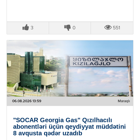
3
0
551
06.08.2026 13:59
Maraqlı
"SOCAR Georgia Gas" Qızılhacılı
abonentləri üçün qeydiyyat müddətini
8 avqusta qədər uzadıb