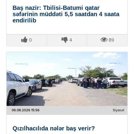
Baş nazir: Tbilisi-Batumi qatar
səfərinin müddəti 5,5 saatdan 4 saata
endirilib
0
4
89
06.08.2026 15:56
Siyasət
Qızılhacılıda nələr baş verir?