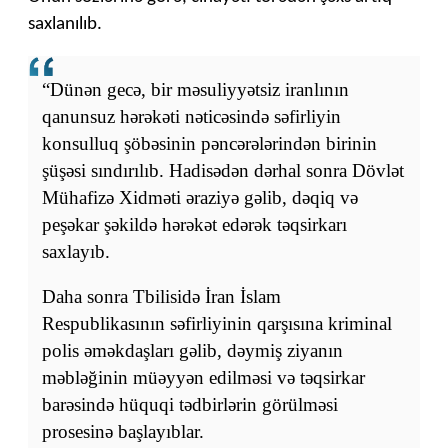
saxlanılıb.
“Dünən gecə, bir məsuliyyətsiz iranlının
qanunsuz hərəkəti nəticəsində səfirliyin
konsulluq şöbəsinin pəncərələrindən birinin
şüşəsi sındırılıb. Hadisədən dərhal sonra Dövlət
Mühafizə Xidməti əraziyə gəlib, dəqiq və
peşəkar şəkildə hərəkət edərək təqsirkarı
saxlayıb.
Daha sonra Tbilisidə İran İslam
Respublikasının səfirliyinin qarşısına kriminal
polis əməkdaşları gəlib, dəymiş ziyanın
məbləğinin müəyyən edilməsi və təqsirkar
barəsində hüquqi tədbirlərin görülməsi
prosesinə başlayıblar.