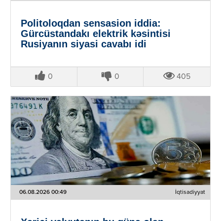
Politoloqdan sensasion iddia:
Gürcüstandakı elektrik kəsintisi
Rusiyanın siyasi cavabı idi
0
0
405
06.08.2026 00:49
İqtisadiyyat