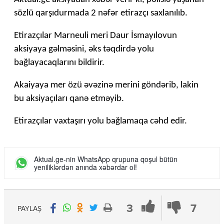
sözlü qarşıdurmada 2 nəfər etirazçı saxlanılıb.
Etirazçılar Marneuli meri Daur İsmayılovun
aksiyaya gəlməsini, əks təqdirdə yolu
bağlayacaqlarını bildirir.
Akaiyaya mer özü əvəzinə merini göndərib, lakin
bu aksiyaçıları qanə etməyib.
Etirazçılar vaxtaşırı yolu bağlamaqa cəhd edir.
Aktual.ge-nin WhatsApp qrupuna qoşul bütün
yeniliklərdən anında xəbərdar ol!
3
7
PAYLAŞ