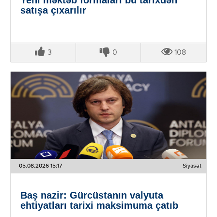
Yeni məktəb formaları bu tarixdən
satışa çıxarılır
3
0
108
05.08.2026 15:17
Siyasət
Baş nazir: Gürcüstanın valyuta
ehtiyatları tarixi maksimuma çatıb