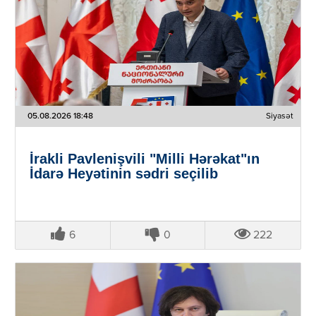
05.08.2026 18:48
Siyasət
İrakli Pavlenişvili "Milli Hərəkat"ın
İdarə Heyətinin sədri seçilib
6
0
222