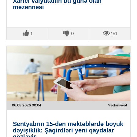
Xarici valyutanın bu günə olan
məzənnəsi
1
0
151
06.08.2026 00:04
Mədəniyyət
Sentyabrın 15-dən məktəblərdə böyük
dəyişiklik: Şagirdləri yeni qaydalar
gözləyir