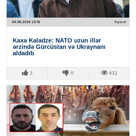
04.08.2026 23:16
Siyasət
Kaxa Kaladze: NATO uzun illər
ərzində Gürcüstan və Ukraynanı
aldadıb
3
11
432