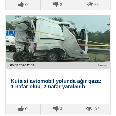
0
3
75
05.08.2026 12:52
Siyasət
Kutaisi avtomobil yolunda ağır qəza:
1 nəfər ölüb, 2 nəfər yaralanıb
0
4
103