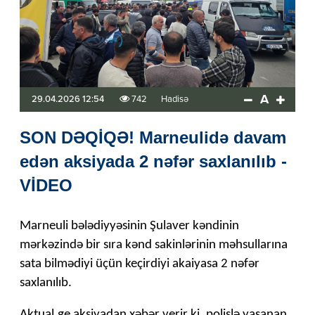
A
29.04.2026 12:54
742
Hadisə
SON DƏQİQƏ! Marneulidə davam
edən aksiyada 2 nəfər saxlanılıb -
VİDEO
Marneuli bələdiyyəsinin Şulaver kəndinin
mərkəzində bir sıra kənd sakinlərinin məhsullarına
sata bilmədiyi üçün keçirdiyi akaiyasa 2 nəfər
saxlanılıb.
Aktual.ge aksiyadan xəbər verir ki, polislə yaşanan