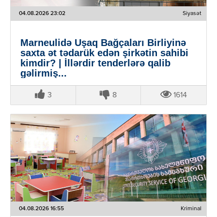
04.08.2026 23:02
Siyasət
Marneulidə Uşaq Bağçaları Birliyinə
saxta ət tədarük edən şirkətin sahibi
kimdir? | İllərdir tenderlərə qalib
gəlirmiş...
3
8
1614
04.08.2026 16:55
Kriminal