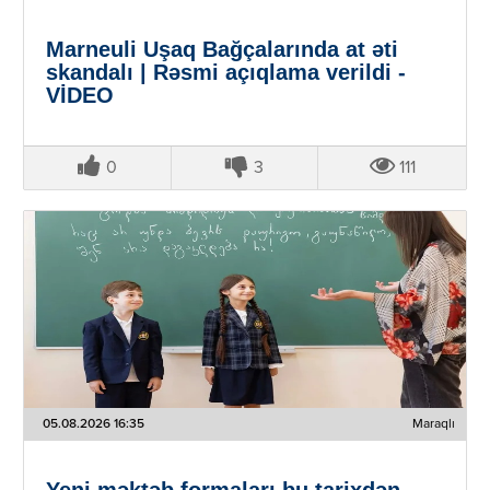
Marneuli Uşaq Bağçalarında at əti
skandalı | Rəsmi açıqlama verildi -
VİDEO
0
3
111
05.08.2026 16:35
Maraqlı