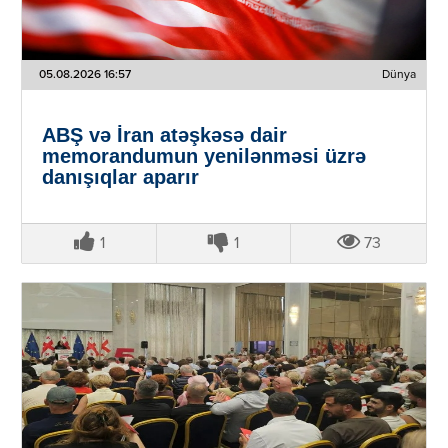
05.08.2026 16:57
Dünya
ABŞ və İran atəşkəsə dair
memorandumun yenilənməsi üzrə
danışıqlar aparır
1
1
73