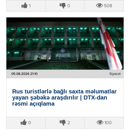
1
0
508
05.08.2026 21:10
Siyasət
Rus turistlərlə bağlı saxta məlumatlar
yayan şəbəkə araşdırılır | DTX-dan
rəsmi açıqlama
0
2
100