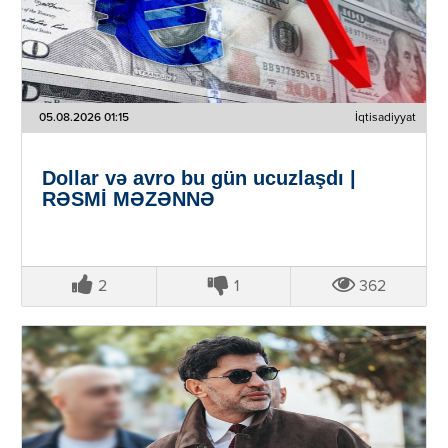
05.08.2026 01:15
İqtisadiyyat
Dollar və avro bu gün ucuzlaşdı |
RƏSMİ MƏZƏNNƏ
2
1
362