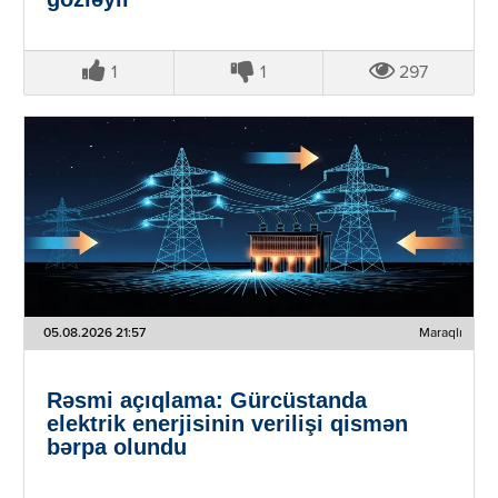
1
1
297
05.08.2026 21:57
Maraqlı
Rəsmi açıqlama: Gürcüstanda
elektrik enerjisinin verilişi qismən
bərpa olundu