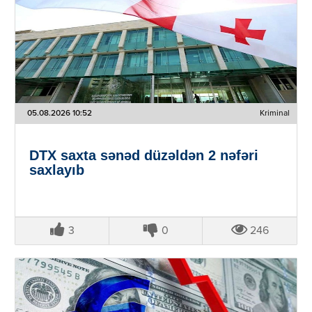
05.08.2026 10:52
Kriminal
DTX saxta sənəd düzəldən 2 nəfəri
saxlayıb
3
0
246