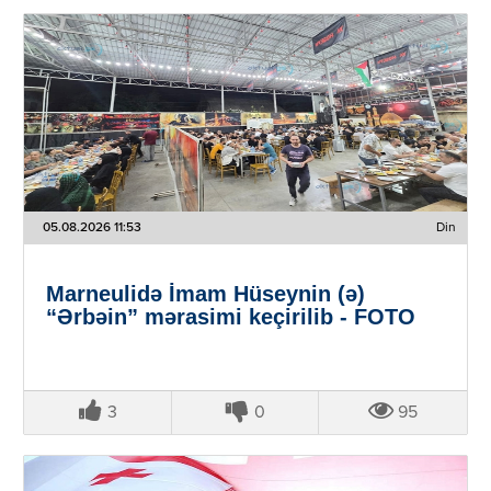
05.08.2026 11:53
Din
Marneulidə İmam Hüseynin (ə)
“Ərbəin” mərasimi keçirilib - FOTO
3
0
95