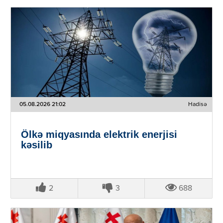
05.08.2026 21:02
Hadisə
Ölkə miqyasında elektrik enerjisi
kəsilib
2
3
688