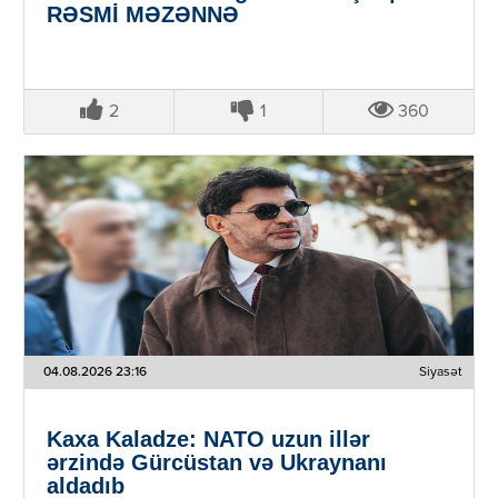
RƏSMİ MƏZƏNNƏ
2
1
360
04.08.2026 23:16
Siyasət
Kaxa Kaladze: NATO uzun illər
ərzində Gürcüstan və Ukraynanı
aldadıb