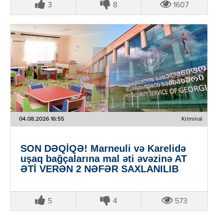
3
8
1607
04.08.2026 16:55
Kriminal
SON DƏQİQƏ! Marneuli və Karelidə
uşaq bağçalarına mal əti əvəzinə AT
ƏTİ VERƏN 2 NƏFƏR SAXLANILIB
5
4
573