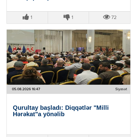
1
1
72
05.08.2026 16:47
Siyasət
Qurultay başladı: Diqqətlər "Milli
Hərəkat"a yönəlib