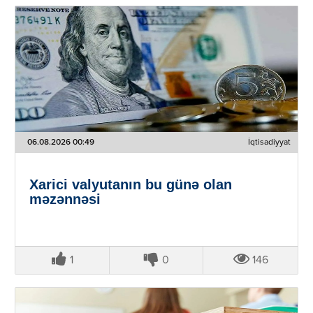
06.08.2026 00:49
İqtisadiyyat
Xarici valyutanın bu günə olan
məzənnəsi
1
0
146