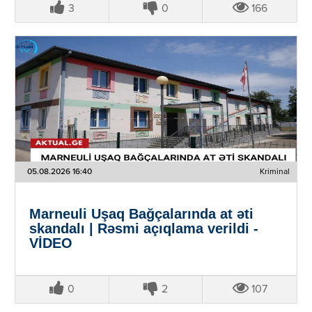
3
0
166
05.08.2026 16:40
Kriminal
Marneuli Uşaq Bağçalarında at əti
skandalı | Rəsmi açıqlama verildi -
VİDEO
0
2
107