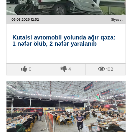
05.08.2026 12:52
Siyasət
Kutaisi avtomobil yolunda ağır qəza:
1 nəfər ölüb, 2 nəfər yaralanıb
0
4
102