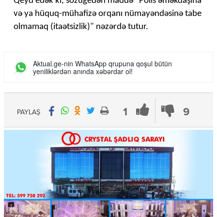
Qeyd edək ki, sözügedən maddə "Polis əməkdaşına
və ya hüquq-mühafizə orqanı nümayəndəsinə tabe
olmamaq (itaətsizlik)" nəzərdə tutur.
Aktual.ge-nin WhatsApp qrupuna qoşul bütün
yeniliklərdən anında xəbərdar ol!
1
9
PAYLAŞ