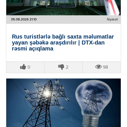
05.08.2026 21:10
Siyasət
Rus turistlərlə bağlı saxta məlumatlar
yayan şəbəkə araşdırılır | DTX-dan
rəsmi açıqlama
0
2
98