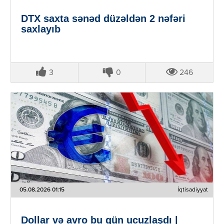
DTX saxta sənəd düzəldən 2 nəfəri
saxlayıb
3
0
246
05.08.2026 01:15
İqtisadiyyat
Dollar və avro bu gün ucuzlaşdı |