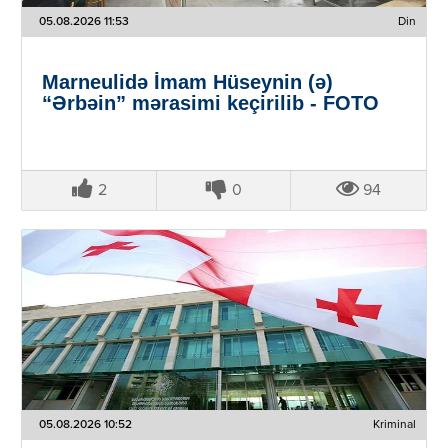
05.08.2026 11:53
Din
Marneulidə İmam Hüseynin (ə)
“Ərbəin” mərasimi keçirilib - FOTO
2
0
94
05.08.2026 10:52
Kriminal