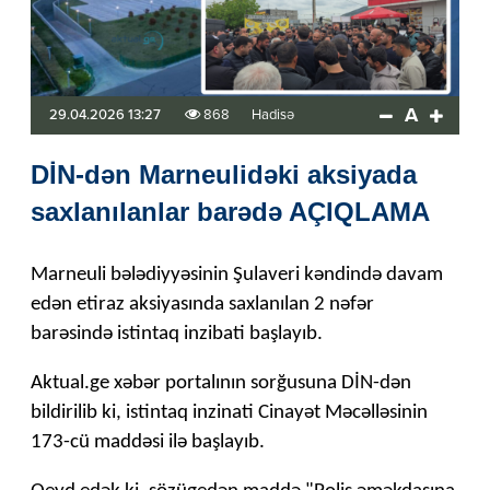
A
29.04.2026 13:27
868
Hadisə
DİN-dən Marneulidəki aksiyada
saxlanılanlar barədə AÇIQLAMA
Marneuli bələdiyyəsinin Şulaveri kəndində davam
edən etiraz aksiyasında saxlanılan 2 nəfər
barəsində istintaq inzibati başlayıb.
Aktual.ge xəbər portalının sorğusuna DİN-dən
bildirilib ki, istintaq inzinati Cinayət Məcəlləsinin
173-cü maddəsi ilə başlayıb.