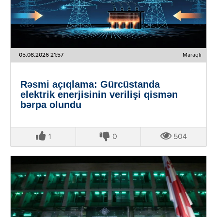
05.08.2026 21:57
Maraqlı
Rəsmi açıqlama: Gürcüstanda
elektrik enerjisinin verilişi qismən
bərpa olundu
1
0
504