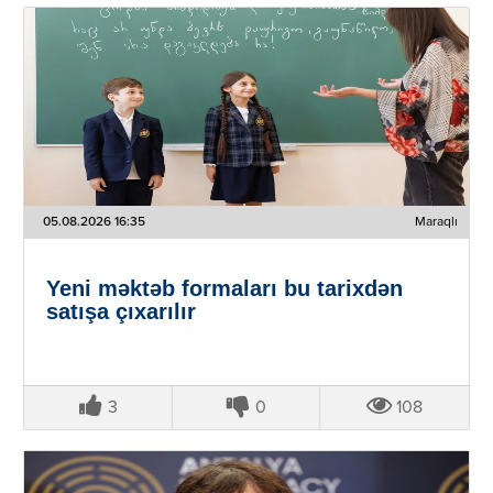
05.08.2026 16:35
Maraqlı
Yeni məktəb formaları bu tarixdən
satışa çıxarılır
3
0
108