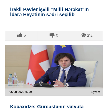
İrakli Pavlenişvili "Milli Hərəkat"ın
İdarə Heyətinin sədri seçilib
5
0
212
05.08.2026 16:59
Siyasət
Kobaxidze: Gürcüstanın valyuta