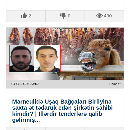
2
11
430
04.08.2026 23:02
Siyasət
Marneulidə Uşaq Bağçaları Birliyinə
saxta ət tədarük edən şirkətin sahibi
kimdir? | İllərdir tenderlərə qalib
gəlirmiş...