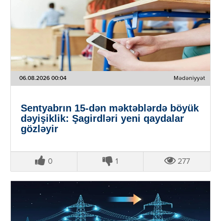
06.08.2026 00:04
Mədəniyyət
Sentyabrın 15-dən məktəblərdə böyük
dəyişiklik: Şagirdləri yeni qaydalar
gözləyir
0
1
277