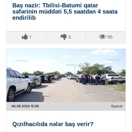
Baş nazir: Tbilisi-Batumi qatar
səfərinin müddəti 5,5 saatdan 4 saata
endirilib
1
6
116
06.08.2026 15:56
Siyasət
Qızılhacılıda nələr baş verir?