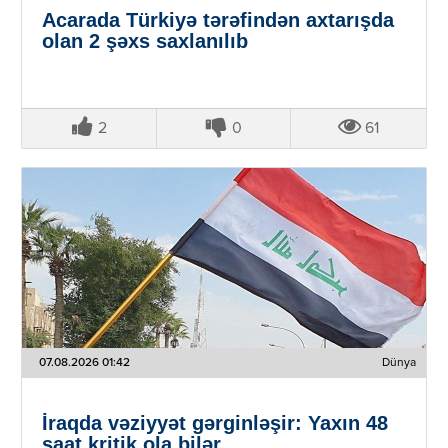
Acarada Türkiyə tərəfindən axtarışda
olan 2 şəxs saxlanılıb
2
0
61
07.08.2026 01:42
Dünya
İraqda vəziyyət gərginləşir: Yaxın 48
saat kritik ola bilər