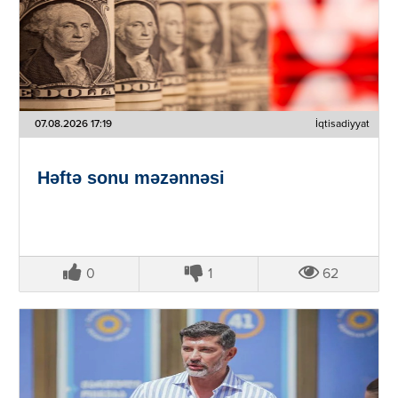
07.08.2026 17:19
İqtisadiyyat
Həftə sonu məzənnəsi
0
1
62