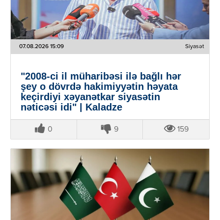
07.08.2026 15:09
Siyasət
"2008-ci il müharibəsi ilə bağlı hər
şey o dövrdə hakimiyyətin həyata
keçirdiyi xəyanətkar siyasətin
nəticəsi idi" | Kaladze
0
9
159