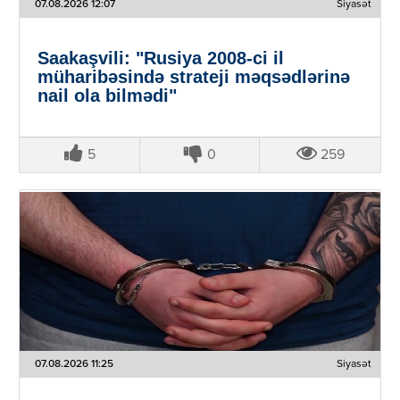
07.08.2026 12:07
Siyasət
Saakaşvili: "Rusiya 2008-ci il
müharibəsində strateji məqsədlərinə
nail ola bilmədi"
5
0
259
07.08.2026 11:25
Siyasət