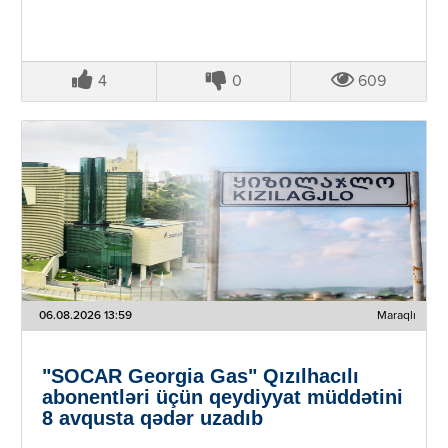
4
0
609
06.08.2026 13:59
Maraqlı
"SOCAR Georgia Gas" Qızılhacılı
abonentləri üçün qeydiyyat müddətini
8 avqusta qədər uzadıb