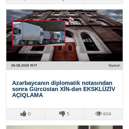
06.08.2026 19:17
Siyasət
Azərbaycanın diplomatik notasından
sonra Gürcüstan XİN-dən EKSKLÜZİV
AÇIQLAMA
0
5
604