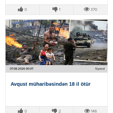
0
1
370
07.08.2026 00:07
Siyasət
Avqust müharibəsindən 18 il ötür
0
2
146