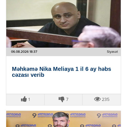
06.08.2026 18:37
Siyasət
Məhkəmə Nika Meliaya 1 il 6 ay həbs
cəzası verib
1
7
235