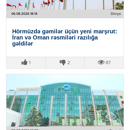
06.08.2026 18:14
Dünya
Hörmüzdə gəmilər üçün yeni marşrut:
İran və Oman rəsmiləri razılığa
gəldilər
1
2
87