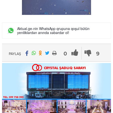
Aktual.ge-nin WhatsApp qrupuna qoşul bütün
yeniliklərdən anında xəbərdar ol!
0
9
PAYLAŞ