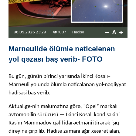
A
06.05.2026 23:29
1007
Hadisə
Marneulidə ölümlə nəticələnən
yol qəzası baş verib- FOTO
Bu gün, günün birinci yarısında İkinci Kosalı–
Marneuli yolunda ölümlə nəticələnən yol-nəqliyyat
hadisəsi baş verib.
Aktual.ge-nin məlumatına görə, “Opel” markalı
avtomobilin sürücüsü — İkinci Kosalı kənd sakini
Rasim Məmmədov qəfil idarəetməni itirərək işıq
dirəyinə çırpılıb. Hadisə zamanı ağır xəsarət alan,