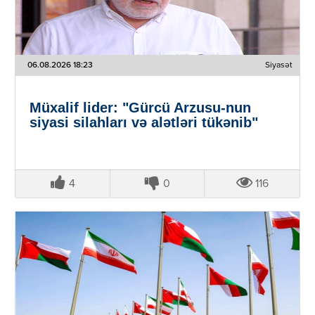
06.08.2026 18:23
Siyasət
Müxalif lider: "Gürcü Arzusu-nun
siyasi silahları və alətləri tükənib"
4
0
116