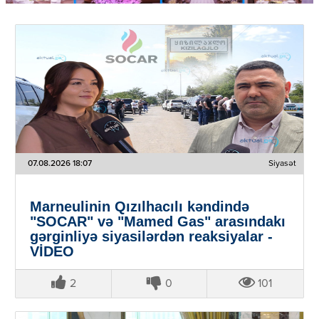
07.08.2026 18:07
Siyasət
Marneulinin Qızılhacılı kəndində
"SOCAR" və "Mamed Gas" arasındakı
gərginliyə siyasilərdən reaksiyalar -
VİDEO
2
0
101