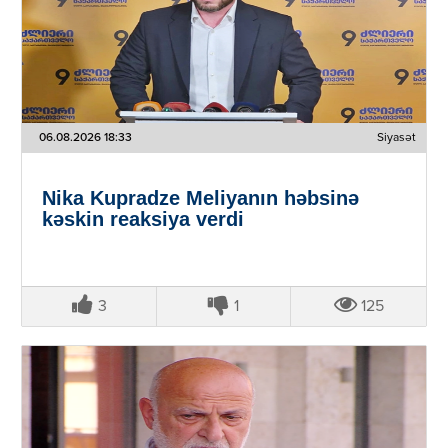
06.08.2026 18:33
Siyasət
Nika Kupradze Meliyanın həbsinə
kəskin reaksiya verdi
3
1
125