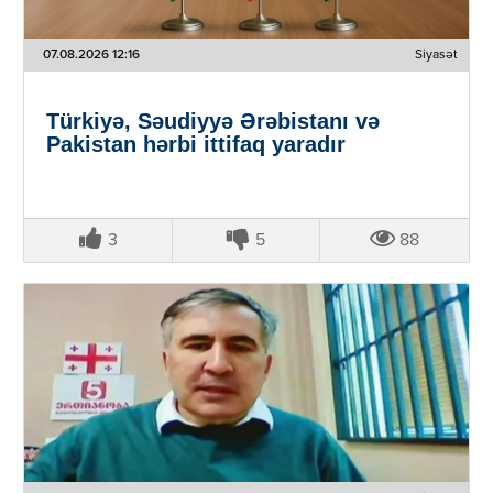
07.08.2026 12:16
Siyasət
Türkiyə, Səudiyyə Ərəbistanı və
Pakistan hərbi ittifaq yaradır
3
5
88