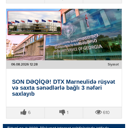
06.08.2026 12:28
Siyasət
SON DƏQİQƏ! DTX Marneulidə rüşvət
və saxta sənədlərlə bağlı 3 nəfəri
saxlayıb
6
1
610