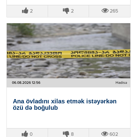
2
2
265
06.08.2026 12:56
Hadisə
Ana övladını xilas etmək istəyərkən
özü də boğulub
0
8
602