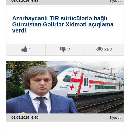
06.08.2026 16:58
Siyasət
Azərbaycanlı TIR sürücülərlə bağlı
Gürcüstan Gəlirlər Xidməti açıqlama
verdi
1
2
352
06.08.2026 16:40
Siyasət