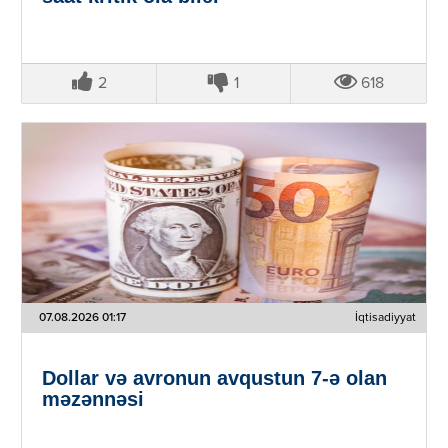
2
1
618
07.08.2026 01:17
İqtisadiyyat
Dollar və avronun avqustun 7-ə olan
məzənnəsi