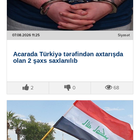
07.08.2026 11:25
Siyasət
Acarada Türkiyə tərəfindən axtarışda
olan 2 şəxs saxlanılıb
2
0
68