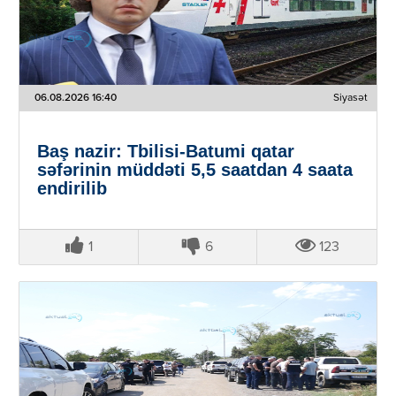
06.08.2026 16:40
Siyasət
Baş nazir: Tbilisi-Batumi qatar
səfərinin müddəti 5,5 saatdan 4 saata
endirilib
1
6
123