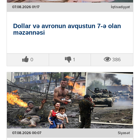
07.08.2026 01:17
İqtisadiyyat
Dollar və avronun avqustun 7-ə olan
məzənnəsi
0
1
386
07.08.2026 00:07
Siyasət