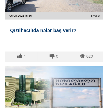
06.08.2026 15:56
Siyasət
Qızılhacılıda nələr baş verir?
4
0
620