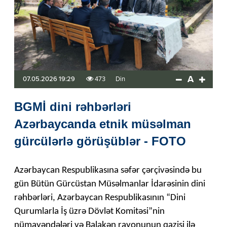
A
07.05.2026 19:29
473
Din
BGMİ dini rəhbərləri
Azərbaycanda etnik müsəlman
gürcülərlə görüşüblər - FOTO
Azərbaycan Respublikasına səfər çərçivəsində bu
gün Bütün Gürcüstan Müsəlmanlar İdarəsinin dini
rəhbərləri, Azərbaycan Respublikasının “Dini
Qurumlarla İş üzrə Dövlət Komitəsi”nin
nümayəndələri və Balakən rayonunun qazisi ilə