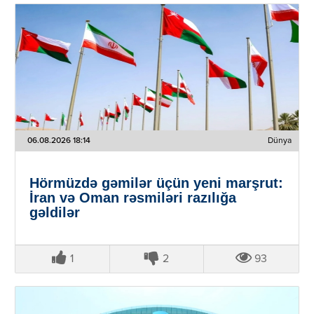
06.08.2026 18:14
Dünya
Hörmüzdə gəmilər üçün yeni marşrut:
İran və Oman rəsmiləri razılığa
gəldilər
1
2
93