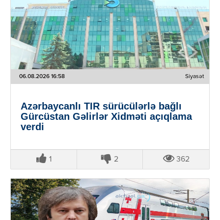
06.08.2026 16:58
Siyasət
Azərbaycanlı TIR sürücülərlə bağlı
Gürcüstan Gəlirlər Xidməti açıqlama
verdi
1
2
362