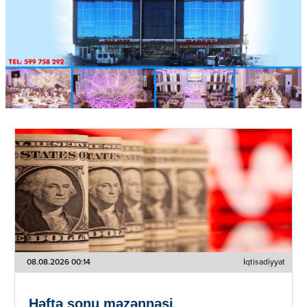
08.08.2026 00:14
İqtisadiyyat
Həftə sonu məzənnəsi