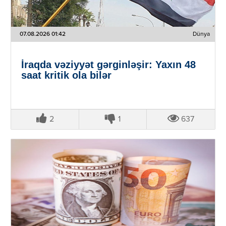
07.08.2026 01:42
Dünya
İraqda vəziyyət gərginləşir: Yaxın 48
saat kritik ola bilər
2
1
637