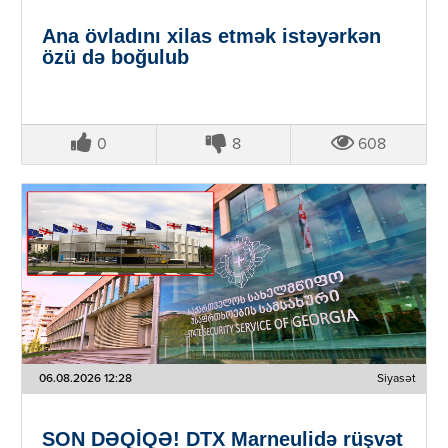
Ana övladını xilas etmək istəyərkən
özü də boğulub
0
8
608
06.08.2026 12:28
Siyasət
SON DƏQİQƏ! DTX Marneulidə rüşvət