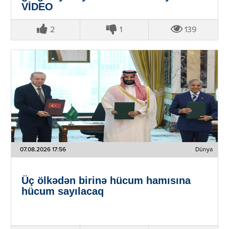
VİDEO
2
1
139
07.08.2026 17:56
Dünya
Üç ölkədən birinə hücum hamısına
hücum sayılacaq