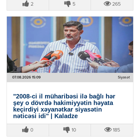
2
5
265
07.08.2026 15:09
Siyasət
"2008-ci il müharibəsi ilə bağlı hər
şey o dövrdə hakimiyyətin həyata
keçirdiyi xəyanətkar siyasətin
nəticəsi idi" | Kaladze
0
10
185