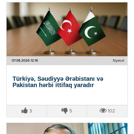
07.08.2026 12:16
Siyasət
Türkiyə, Səudiyyə Ərəbistanı və
Pakistan hərbi ittifaq yaradır
3
5
102