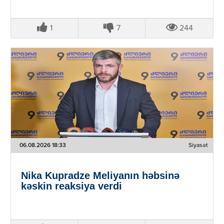
1
7
244
06.08.2026 18:33
Siyasət
Nika Kupradze Meliyanın həbsinə
kəskin reaksiya verdi