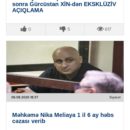
sonra Gürcüstan XİN-dən EKSKLÜZİV
AÇIQLAMA
0
5
617
06.08.2026 18:37
Siyasət
Məhkəmə Nika Meliaya 1 il 6 ay həbs
cəzası verib