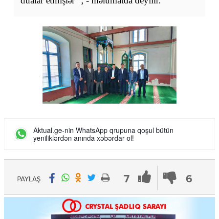
dualar etmişlər" , - məlumatda deyilir.
Aktual.ge-nin WhatsApp qrupuna qoşul bütün
yeniliklərdən anında xəbərdar ol!
7
6
PAYLAŞ