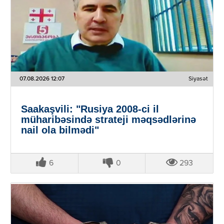
07.08.2026 12:07
Siyasət
Saakaşvili: "Rusiya 2008-ci il
müharibəsində strateji məqsədlərinə
nail ola bilmədi"
6
0
293