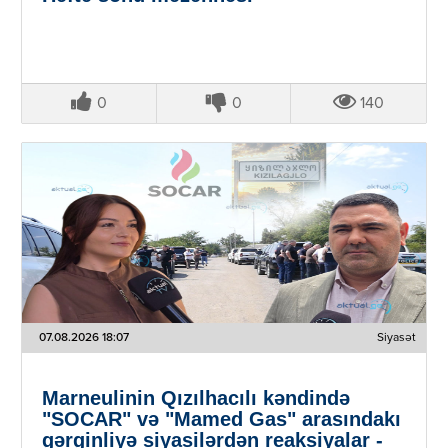
0
0
140
07.08.2026 18:07
Siyasət
Marneulinin Qızılhacılı kəndində
"SOCAR" və "Mamed Gas" arasındakı
gərginliyə siyasilərdən reaksiyalar -