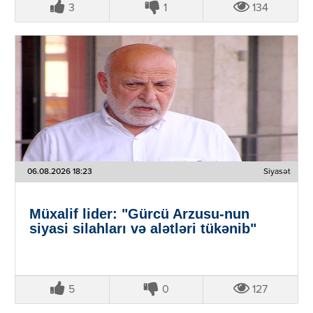
3
1
134
06.08.2026 18:23
Siyasət
Müxalif lider: "Gürcü Arzusu-nun
siyasi silahları və alətləri tükənib"
5
0
127