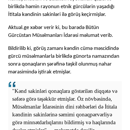
birlikdə həmin rayonun etnik gürcülərin yaşadığı
İtitala kəndinin sakinləri ilə görüş keçirmişlər.
Aktual.ge xəbər verir ki, bu barədə Bütün
Gürcüstan Müsəlmanları İdarəsi məlumat verib.
Bildirilib ki, görüş zamanı kəndin cümə məscidində
gürcü müsəlmanlarla birlikdə günorta namazından
sonra qonaqların şərəfinə təşkil olunmuş nahar
mərasimində iştirak etmişlər.
"Kənd sakinləri qonaqlara göstərilən diqqətə və
səfərə görə təşəkkür etmişlər. Öz növbəsində,
Müsəlmanlar İdarəsinin dini rəhbərləri də İtitala
kəndinin sakinlərinə səmimi qonaqpərvərliyə
görə minnətdarlıqlarını bildirmiş və haqlarında