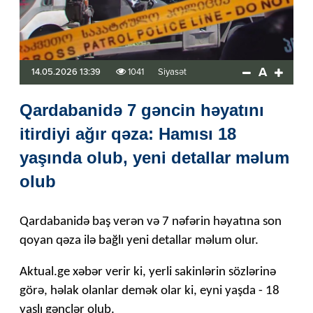
A
14.05.2026 13:39
1041
Siyasət
Qardabanidə 7 gəncin həyatını
itirdiyi ağır qəza: Hamısı 18
yaşında olub, yeni detallar məlum
olub
Qardabanidə baş verən və 7 nəfərin həyatına son
qoyan qəza ilə bağlı yeni detallar məlum olur.
Aktual.ge xəbər verir ki, yerli sakinlərin sözlərinə
görə, həlak olanlar demək olar ki, eyni yaşda - 18
yaşlı gənclər olub.