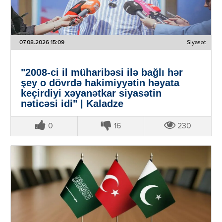
07.08.2026 15:09
Siyasət
"2008-ci il müharibəsi ilə bağlı hər
şey o dövrdə hakimiyyətin həyata
keçirdiyi xəyanətkar siyasətin
nəticəsi idi" | Kaladze
0
16
230