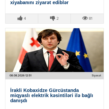
xiyabanını ziyarət ediblər
4
2
81
08.08.2026 12:51
Siyasət
İrakli Kobaxidze Gürcüstanda
miqyaslı elektrik kəsintiləri ilə bağlı
danışdı