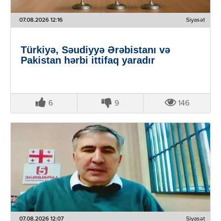
07.08.2026 12:16
Siyasət
Türkiyə, Səudiyyə Ərəbistanı və
Pakistan hərbi ittifaq yaradır
6
9
146
07.08.2026 12:07
Siyasət