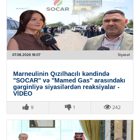
07.08.2026 18:07
Siyasət
Marneulinin Qızılhacılı kəndində
"SOCAR" və "Mamed Gas" arasındakı
gərginliyə siyasilərdən reaksiyalar -
VİDEO
9
1
242