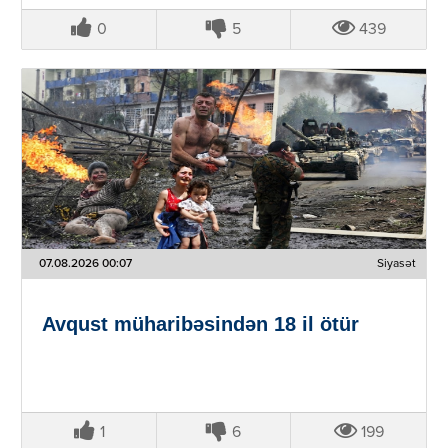
0
5
439
07.08.2026 00:07
Siyasət
Avqust müharibəsindən 18 il ötür
1
6
199