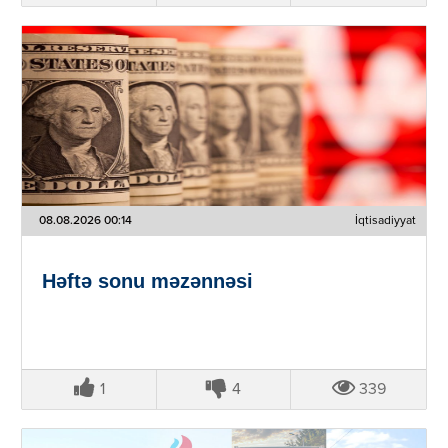
08.08.2026 00:14
İqtisadiyyat
Həftə sonu məzənnəsi
1
4
339