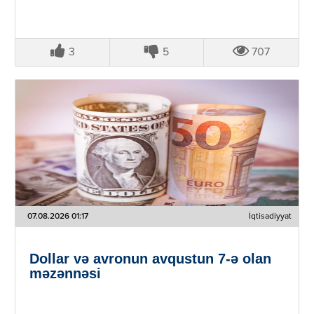
3
5
707
07.08.2026 01:17
İqtisadiyyat
Dollar və avronun avqustun 7-ə olan
məzənnəsi