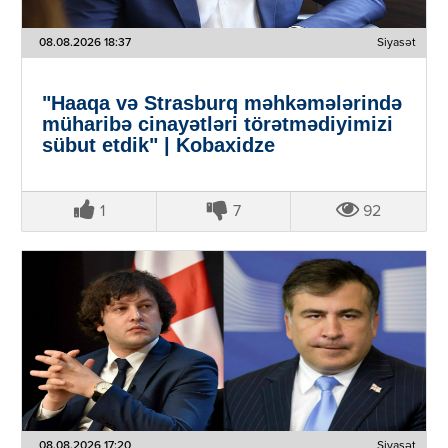
08.08.2026 18:37
Siyasət
"Haaqa və Strasburq məhkəmələrində
müharibə cinayətləri törətmədiyimizi
sübut etdik" | Kobaxidze
1
7
92
08.08.2026 17:20
Siyasət