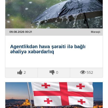
09.08.2026 00:21
Maraqlı
Agentlikdən hava şəraiti ilə bağlı
əhaliyə xəbərdarlıq
2
0
552