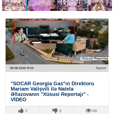
09.08.2026 15:03
Siyasət
"SOCAR Georgia Gas"ın Direktoru
Mariam Valişvili ilə Natela
Əlləzovanın "Xüsusi Reportajı" -
VİDEO
3
0
68