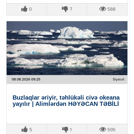
0
7
588
08.08.2026 09:25
Siyasət
Buzlaqlar əriyir, təhlükəli civə okeana
yayılır | Alimlərdən HƏYƏCAN TƏBİLİ
5
1
595