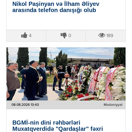
Nikol Paşinyan və İlham Əliyev
arasında telefon danışığı olub
4
0
189
08.08.2026 13:43
Mədəniyyət
BGMİ-nin dini rəhbərləri
Muxatqverdidə "Qardaşlar" fəxri