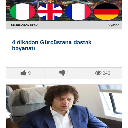
08.08.2026 18:42
Siyasət
4 ölkədən Gürcüstana dəstək
bəyanatı
9
1
242