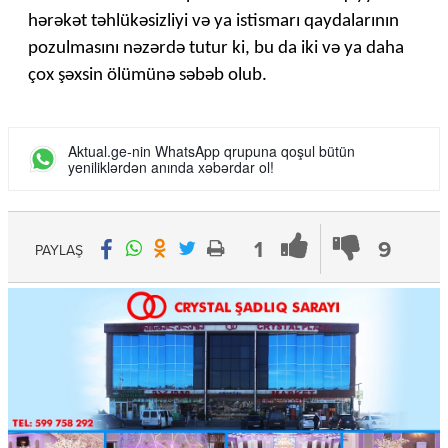
hərəkət təhlükəsizliyi və ya istismarı qaydalarının
pozulmasını nəzərdə tutur ki, bu da iki və ya daha
çox şəxsin ölümünə səbəb olub.
Aktual.ge-nin WhatsApp qrupuna qoşul bütün
yeniliklərdən anında xəbərdar ol!
1
9
PAYLAŞ