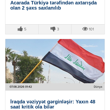
Acarada Türkiyə tərəfindən axtarışda
olan 2 şəxs saxlanılıb
5
3
101
07.08.2026 01:42
Dünya
İraqda vəziyyət gərginləşir: Yaxın 48
saat kritik ola bilər