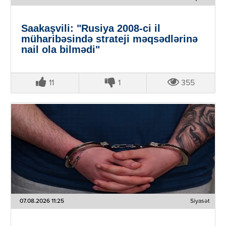
Saakaşvili: "Rusiya 2008-ci il
müharibəsində strateji məqsədlərinə
nail ola bilmədi"
11
1
355
07.08.2026 11:25
Siyasət