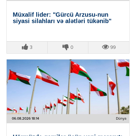
Müxalif lider: "Gürcü Arzusu-nun
siyasi silahları və alətləri tükənib"
3
0
99
06.08.2026 18:14
Dünya