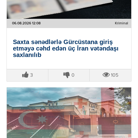
06.08.2026 12:08
Kriminal
Saxta sənədlərlə Gürcüstana giriş
etməyə cəhd edən üç İran vətəndaşı
saxlanılıb
3
0
105