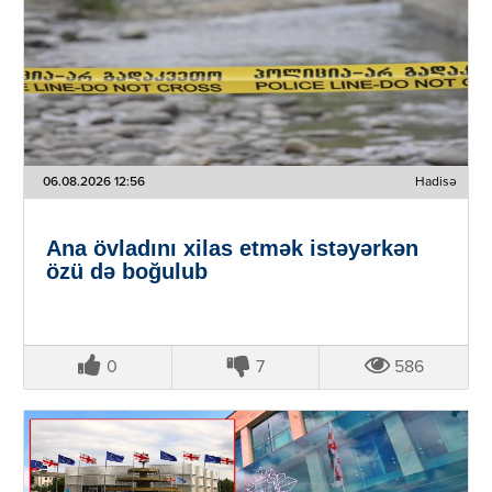
06.08.2026 12:56
Hadisə
Ana övladını xilas etmək istəyərkən
özü də boğulub
0
7
586