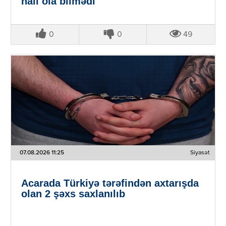
nail ola bilmədi"
0
0
49
07.08.2026 11:25
Siyasət
Acarada Türkiyə tərəfindən axtarışda
olan 2 şəxs saxlanılıb