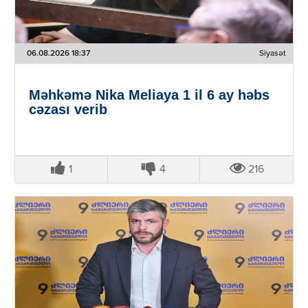
06.08.2026 18:37
Siyasət
Məhkəmə Nika Meliaya 1 il 6 ay həbs
cəzası verib
1
4
216