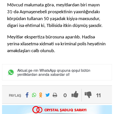
Mövcud məlumata görə, meyitlərdən biri mayın
31-də Aqmaşenebeli prospektinin yaxınlığındakı
körpüdən tullanan 50 yaşadək kişiyə məxsusdur,
digəri isə ehtimal ki, Tbilisidə itkin düşmüş şəxsdir.
Meyitlər ekspertiza bürosuna aparılıb. Hadisə
yerinə xilasetmə xidməti və kriminal polis heyətinin
əməkdaşları cəlb olunub.
Aktual.ge-nin WhatsApp qrupuna qoşul bütün
yeniliklərdən anında xəbərdar ol!
0
11
PAYLAŞ