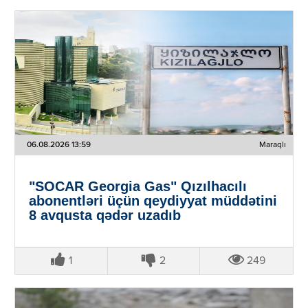
06.08.2026 13:59
Maraqlı
"SOCAR Georgia Gas" Qızılhacılı
abonentləri üçün qeydiyyat müddətini
8 avqusta qədər uzadıb
1
2
249