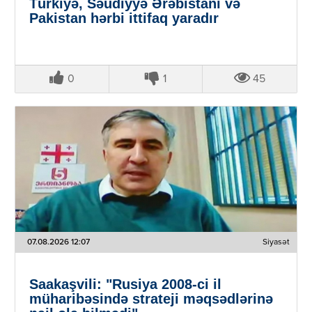
Türkiyə, Səudiyyə Ərəbistanı və
Pakistan hərbi ittifaq yaradır
0
1
45
07.08.2026 12:07
Siyasət
Saakaşvili: "Rusiya 2008-ci il
müharibəsində strateji məqsədlərinə