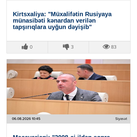
Kirtsxaliya: "Müxalifətin Rusiyaya
münasibəti kənardan verilən
tapşırıqlara uyğun dəyişib"
0
3
83
06.08.2026 10:45
Siyasət