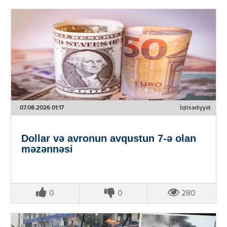
07.08.2026 01:17
İqtisadiyyat
Dollar və avronun avqustun 7-ə olan
məzənnəsi
0
0
280