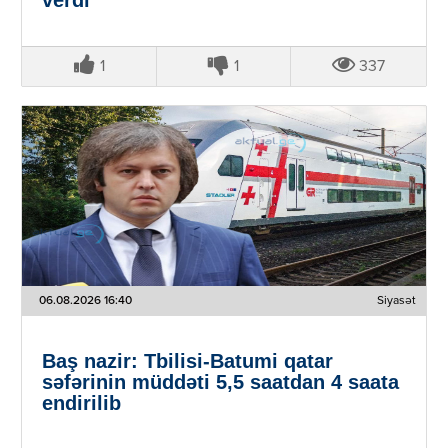
1
1
337
06.08.2026 16:40
Siyasət
Baş nazir: Tbilisi-Batumi qatar
səfərinin müddəti 5,5 saatdan 4 saata
endirilib