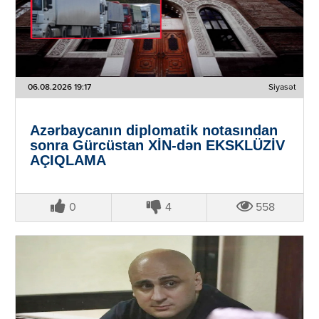
06.08.2026 19:17
Siyasət
Azərbaycanın diplomatik notasından
sonra Gürcüstan XİN-dən EKSKLÜZİV
AÇIQLAMA
0
4
558