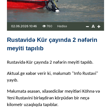
A
02.06.2026 10:46
760
Hadisə
Rustavidə Kür çayında 2 nəfərin
meyiti tapılıb
Rustavidə Kür çayında 2 nəfərin meyiti tapılıb.
Aktual.ge xəbər verir ki, məlumatı "Info Rustavi"
yayıb.
Məlumata əsasən, xilasedicilər meyitləri Köhnə və
Yeni Rustavini birləşdirən körpüdən bir neçə
kilometr uzaqlıqda tapıblar.