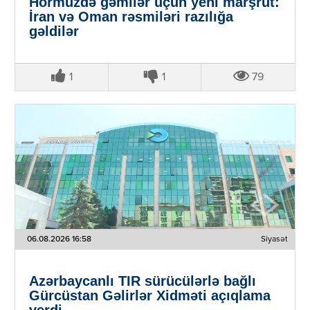
Hörmüzdə gəmilər üçün yeni marşrut:
İran və Oman rəsmiləri razılığa
gəldilər
1
1
79
06.08.2026 16:58
Siyasət
Azərbaycanlı TIR sürücülərlə bağlı
Gürcüstan Gəlirlər Xidməti açıqlama
verdi