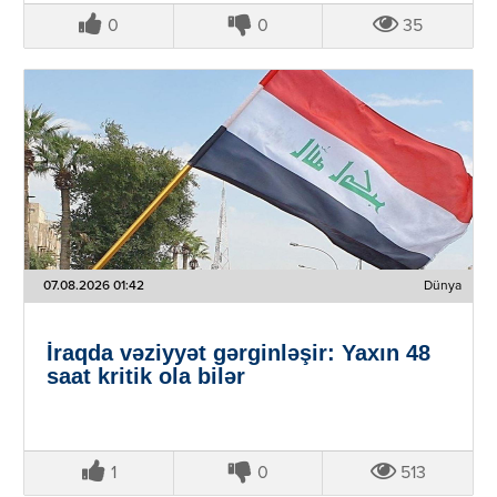
0
0
35
07.08.2026 01:42
Dünya
İraqda vəziyyət gərginləşir: Yaxın 48
saat kritik ola bilər
1
0
513