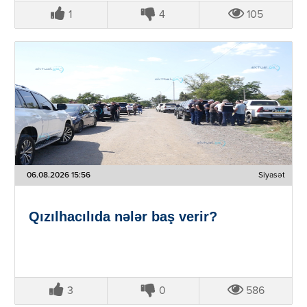
1
4
105
06.08.2026 15:56
Siyasət
Qızılhacılıda nələr baş verir?
3
0
586