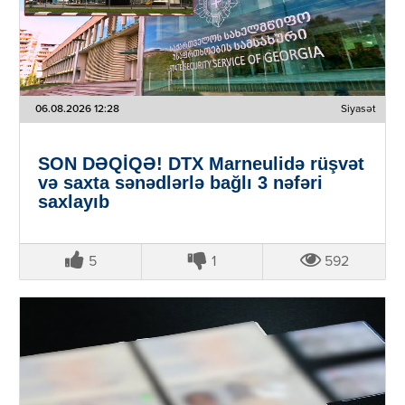
06.08.2026 12:28
Siyasət
SON DƏQİQƏ! DTX Marneulidə rüşvət
və saxta sənədlərlə bağlı 3 nəfəri
saxlayıb
5
1
592