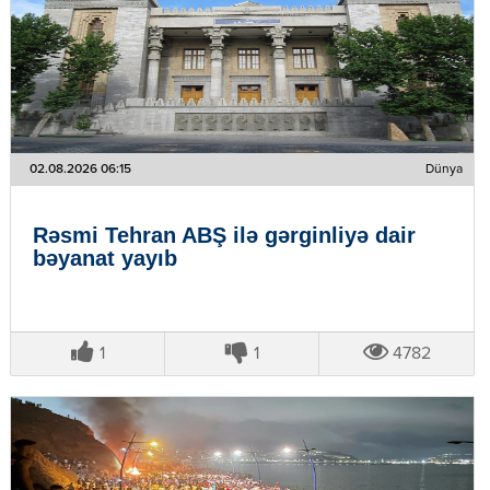
02.08.2026 06:15
Dünya
Rəsmi Tehran ABŞ ilə gərginliyə dair
bəyanat yayıb
1
1
4782