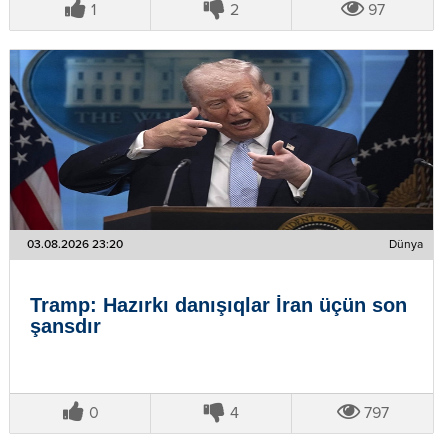
1
2
97
03.08.2026 23:20
Dünya
Tramp: Hazırkı danışıqlar İran üçün son
şansdır
0
4
797