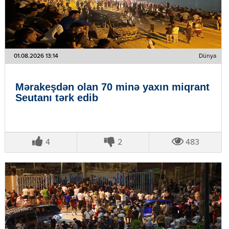
01.08.2026 13:14
Dünya
Mərakeşdən olan 70 minə yaxın miqrant
Seutanı tərk edib
4
2
483