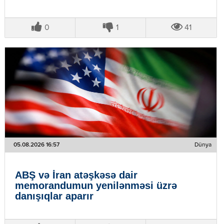
0
1
41
05.08.2026 16:57
Dünya
ABŞ və İran atəşkəsə dair
memorandumun yenilənməsi üzrə
danışıqlar aparır