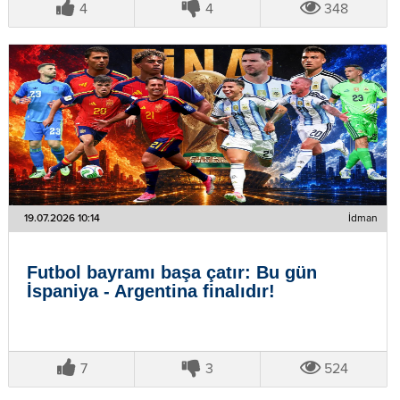
4
4
348
19.07.2026 10:14
İdman
Futbol bayramı başa çatır: Bu gün
İspaniya - Argentina finalıdır!
7
3
524