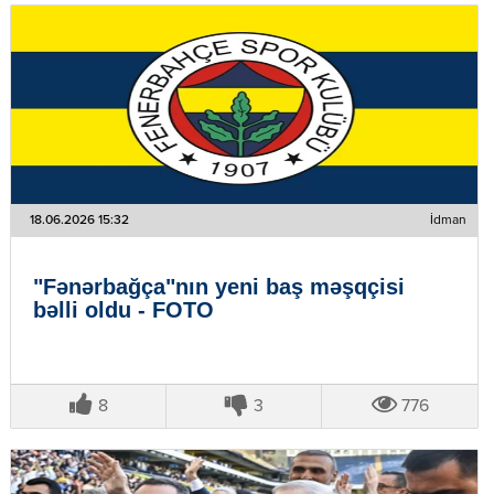
18.06.2026 15:32
İdman
"Fənərbağça"nın yeni baş məşqçisi
bəlli oldu - FOTO
8
3
776