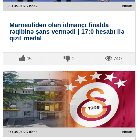
30.05.2026 15:32
İdman
Marneulidən olan idmançı finalda
rəqibinə şans vermədi | 17:0 hesabı ilə
qızıl medal
15
2
740
09.05.2026 16:19
İdman