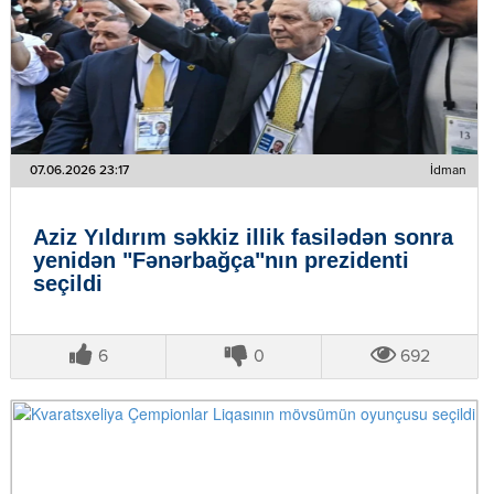
07.06.2026 23:17
İdman
Aziz Yıldırım səkkiz illik fasilədən sonra
yenidən "Fənərbağça"nın prezidenti
seçildi
6
0
692