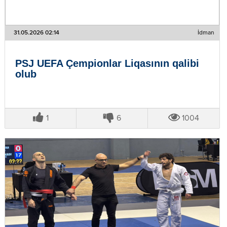
31.05.2026 02:14
İdman
PSJ UEFA Çempionlar Liqasının qalibi
olub
1
6
1004