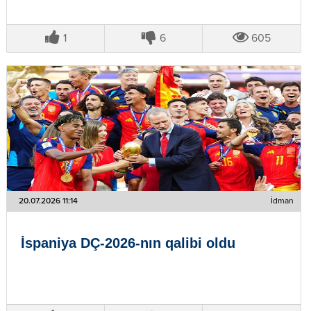
1
6
605
20.07.2026 11:14
İdman
İspaniya DÇ-2026-nın qalibi oldu