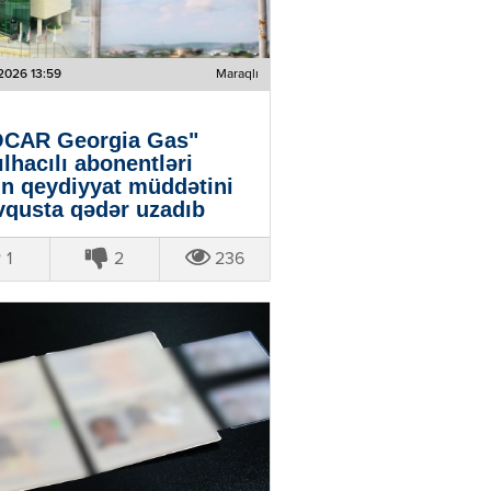
2026 13:59
Maraqlı
CAR Georgia Gas"
ılhacılı abonentləri
n qeydiyyat müddətini
vqusta qədər uzadıb
1
2
236