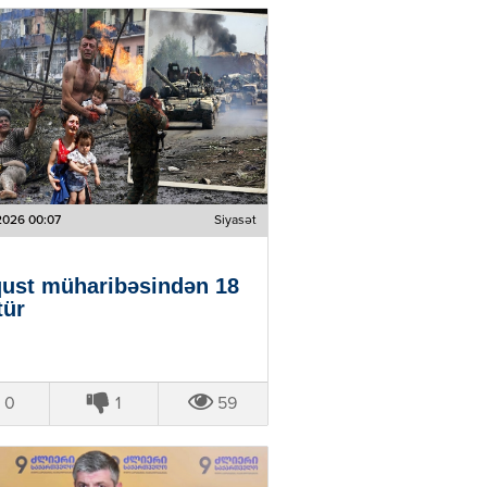
2026 00:07
Siyasət
ust müharibəsindən 18
tür
0
1
59