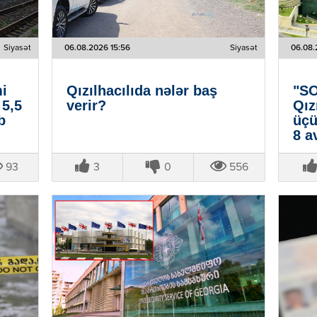
Siyasət
06.08.2026 15:56
Siyasət
06.08.
mi
Qızılhacılıda nələr baş
"SO
 5,5
verir?
Qız
b
üçü
8 a
93
3
0
556