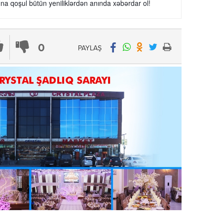
a qoşul bütün yeniliklərdən anında xəbərdar ol!
0
PAYLAŞ