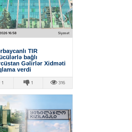
2026 16:58
Siyasət
rbaycanlı TIR
ücülərlə bağlı
cüstan Gəlirlər Xidməti
qlama verdi
1
1
316