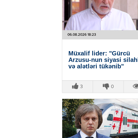
06.08.2026 18:23
Müxalif lider: "Gürcü
Arzusu-nun siyasi silah
və alətləri tükənib"
3
0