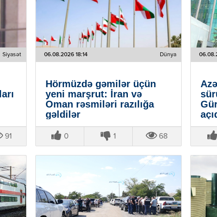
Siyasət
06.08.2026 18:14
Dünya
06.08.
Hörmüzdə gəmilər üçün
Azə
ları
yeni marşrut: İran və
sür
Oman rəsmiləri razılığa
Gür
gəldilər
açı
91
0
1
68