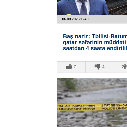
06.08.2026 16:40
Baş nazir: Tbilisi-Batu
qatar səfərinin müddəti
saatdan 4 saata endirili
0
4