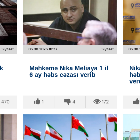
Siyasət
06.08.2026 18:37
Siyasət
06.08.
k
Məhkəmə Nika Meliaya 1 il
Nik
6 ay həbs cəzası verib
həb
ver
470
1
4
172