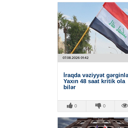
07.08.2026 01:42
İraqda vəziyyət gərginlə
Yaxın 48 saat kritik ola
bilər
0
0