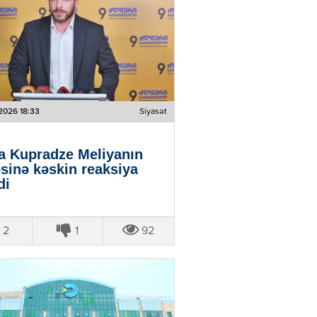
2026 18:33
Siyasət
a Kupradze Meliyanın
sinə kəskin reaksiya
di
2
1
92