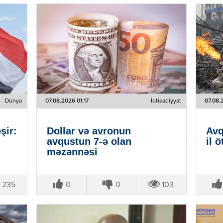
Dünya
07.08.2026 01:17
İqtisadiyyat
07.08.
şir:
Dollar və avronun
Avq
avqustun 7-ə olan
il ö
məzənnəsi
235
0
0
103