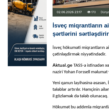
02.06.2026 23:17
170
Düny
İsveç miqrantların a
şərtlərini sərtləşdirir
İsveç hökuməti miqrantların ail
çətinləşdirmək niyyətindədir.
Aktual.ge
TASS-a istinadən xə
naziri Yohan Forssell məlumat 
Yeni qanun layihəsinə əsasən, İ
tələblər artırılır. Həmçinin ai
il gözləmək də tələb olunacaq.
Hökumət bu addımla miqrantlar