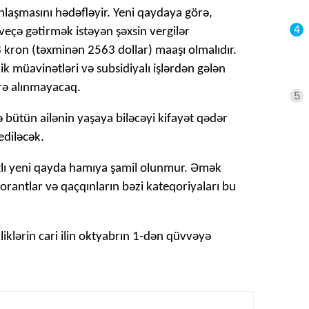
laşmasını hədəfləyir. Yeni qaydaya görə,
4
sveçə gətirmək istəyən şəxsin vergilər
8 kron (təxminən 2563 dollar) maaşı olmalıdır.
zlik müavinətləri və subsidiyalı işlərdən gələn
ərə alınmayacaq.
5
bütün ailənin yaşaya biləcəyi kifayət qədər
ediləcək.
ağlı yeni qayda hamıya şamil olunmur. Əmək
torantlar və qaçqınların bəzi kateqoriyaları bu
liklərin cari ilin oktyabrın 1-dən qüvvəyə