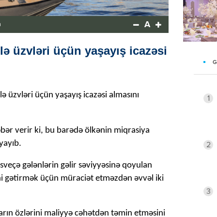
A
a
ilə üzvləri üçün yaşayış icazəsi
G
ə üzvləri üçün yaşayış icazəsi almasını
1
bər verir ki, bu barədə ölkənin miqrasiya
yayıb.
2
sveçə gələnlərin gəlir səviyyəsinə qoyulan
ləni gətirmək üçün müraciət etməzdən əvvəl iki
3
ın özlərini maliyyə cəhətdən təmin etməsini