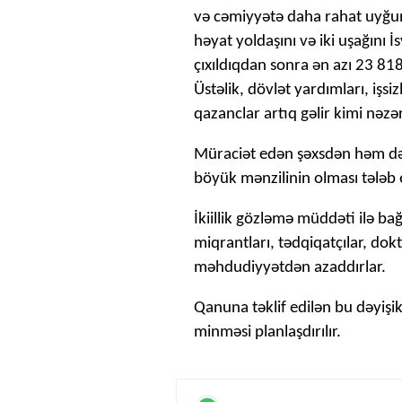
və cəmiyyətə daha rahat uyğun
həyat yoldaşını və iki uşağını İ
çıxıldıqdan sonra ən azı 23 81
Üstəlik, dövlət yardımları, işsi
qazanclar artıq gəlir kimi nəz
Müraciət edən şəxsdən həm də 
böyük mənzilinin olması tələb 
İkiillik gözləmə müddəti ilə b
miqrantları, tədqiqatçılar, dok
məhdudiyyətdən azaddırlar.
Qanuna təklif edilən bu dəyişik
minməsi planlaşdırılır.