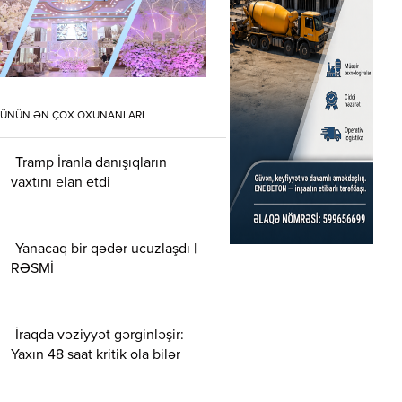
ÜNÜN ƏN ÇOX OXUNANLARI
Tramp İranla danışıqların
vaxtını elan etdi
Yanacaq bir qədər ucuzlaşdı |
RƏSMİ
İraqda vəziyyət gərginləşir:
Yaxın 48 saat kritik ola bilər