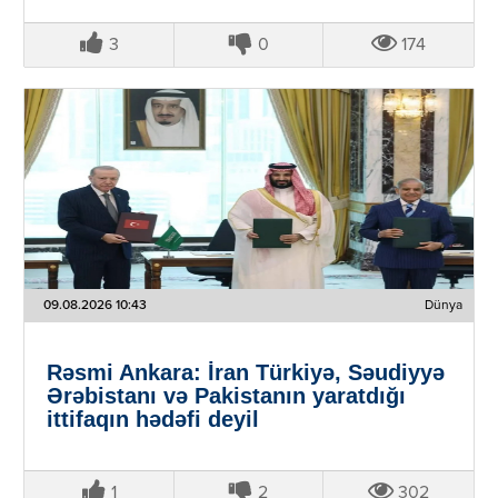
3
0
174
09.08.2026 10:43
Dünya
Rəsmi Ankara: İran Türkiyə, Səudiyyə
Ərəbistanı və Pakistanın yaratdığı
ittifaqın hədəfi deyil
1
2
302