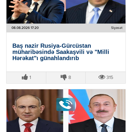
08.08.2026 17:20
Siyasət
Baş nazir Rusiya-Gürcüstan
müharibəsində Saakaşvili və "Milli
Hərəkat"ı günahlandırıb
1
8
315