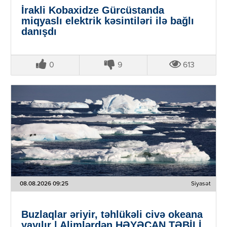
İrakli Kobaxidze Gürcüstanda
miqyaslı elektrik kəsintiləri ilə bağlı
danışdı
0
9
613
08.08.2026 09:25
Siyasət
Buzlaqlar əriyir, təhlükəli civə okeana
yayılır | Alimlərdən HƏYƏCAN TƏBİLİ