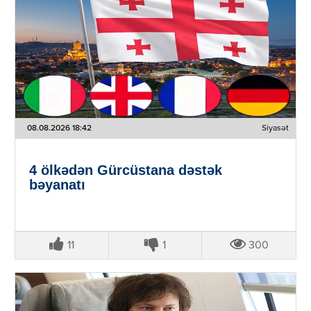
08.08.2026 18:42
Siyasət
4 ölkədən Gürcüstana dəstək
bəyanatı
11
1
300