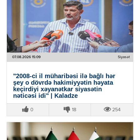
07.08.2026 15:09
Siyasət
"2008-ci il müharibəsi ilə bağlı hər
şey o dövrdə hakimiyyətin həyata
keçirdiyi xəyanətkar siyasətin
nəticəsi idi" | Kaladze
0
18
254