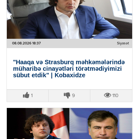
08.08.2026 18:37
Siyasət
"Haaqa və Strasburq məhkəmələrində
müharibə cinayətləri törətmədiyimizi
sübut etdik" | Kobaxidze
1
9
110