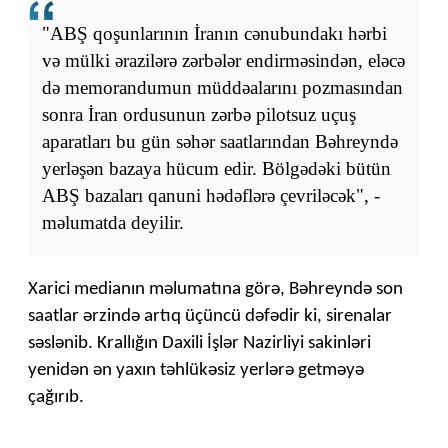
"ABŞ qoşunlarının İranın cənubundakı hərbi
və mülki ərazilərə zərbələr endirməsindən, eləcə
də memorandumun müddəalarını pozmasından
sonra İran ordusunun zərbə pilotsuz uçuş
aparatları bu gün səhər saatlarından Bəhreyndə
yerləşən bazaya hücum edir. Bölgədəki bütün
ABŞ bazaları qanuni hədəflərə çevriləcək", -
məlumatda deyilir.
Xarici medianın məlumatına görə, Bəhreyndə son
saatlar ərzində artıq üçüncü dəfədir ki, sirenalar
səslənib. Krallığın Daxili İşlər Nazirliyi sakinləri
yenidən ən yaxın təhlükəsiz yerlərə getməyə
çağırıb.