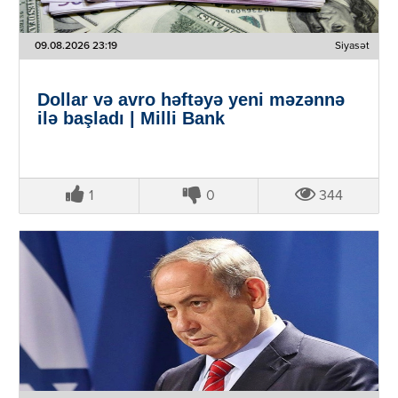
09.08.2026 23:19
Siyasət
Dollar və avro həftəyə yeni məzənnə
ilə başladı | Milli Bank
1
0
344