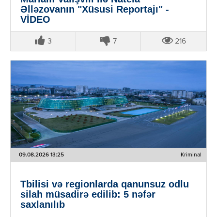
Əlləzovanın "Xüsusi Reportajı" -
VİDEO
3
7
216
09.08.2026 13:25
Kriminal
Tbilisi və regionlarda qanunsuz odlu
silah müsadirə edilib: 5 nəfər
saxlanılıb