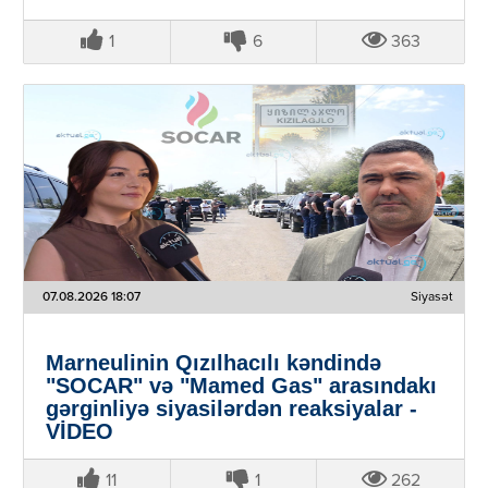
1
6
363
07.08.2026 18:07
Siyasət
Marneulinin Qızılhacılı kəndində
"SOCAR" və "Mamed Gas" arasındakı
gərginliyə siyasilərdən reaksiyalar -
VİDEO
11
1
262