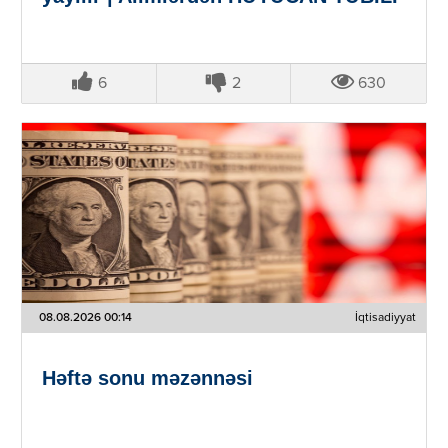
6
2
630
08.08.2026 00:14
İqtisadiyyat
Həftə sonu məzənnəsi