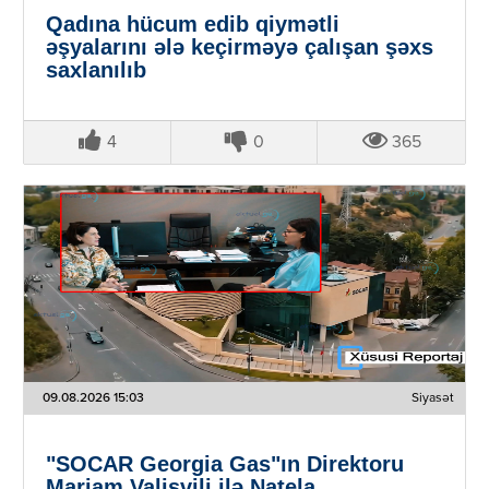
Qadına hücum edib qiymətli
əşyalarını ələ keçirməyə çalışan şəxs
saxlanılıb
4
0
365
09.08.2026 15:03
Siyasət
"SOCAR Georgia Gas"ın Direktoru
Mariam Valişvili ilə Natela