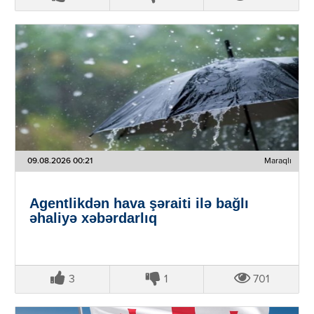
09.08.2026 00:21
Maraqlı
Agentlikdən hava şəraiti ilə bağlı
əhaliyə xəbərdarlıq
3
1
701