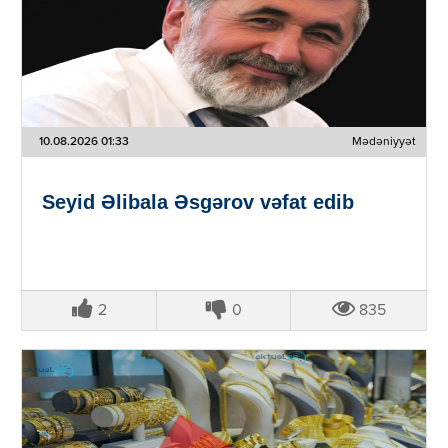
10.08.2026 01:33
Mədəniyyət
Seyid Əlibala Əsgərov vəfat edib
2
0
835