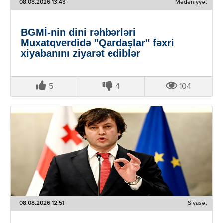
08.08.2026 13:43
Mədəniyyət
BGMİ-nin dini rəhbərləri
Muxatqverdidə "Qardaşlar" fəxri
xiyabanını ziyarət ediblər
5
4
104
08.08.2026 12:51
Siyasət