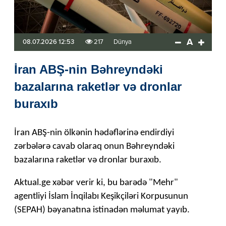
A
08.07.2026 12:53
217
Dünya
İran ABŞ-nin Bəhreyndəki
bazalarına raketlər və dronlar
buraxıb
İran ABŞ-nin ölkənin hədəflərinə endirdiyi
zərbələrə cavab olaraq onun Bəhreyndəki
bazalarına raketlər və dronlar buraxıb.
Aktual.ge xəbər verir ki, bu barədə "Mehr"
agentliyi İslam İnqilabı Keşikçiləri Korpusunun
(SEPAH) bəyanatına istinadən məlumat yayıb.