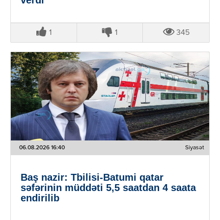
1
1
345
06.08.2026 16:40
Siyasət
Baş nazir: Tbilisi-Batumi qatar
səfərinin müddəti 5,5 saatdan 4 saata
endirilib