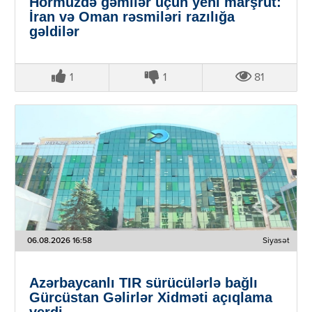
Hörmüzdə gəmilər üçün yeni marşrut:
İran və Oman rəsmiləri razılığa
gəldilər
1
1
81
06.08.2026 16:58
Siyasət
Azərbaycanlı TIR sürücülərlə bağlı
Gürcüstan Gəlirlər Xidməti açıqlama
verdi