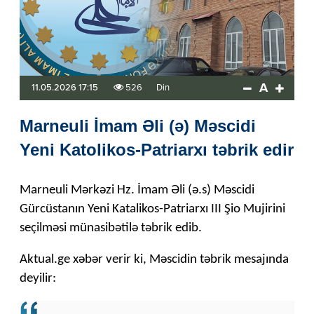
A
11.05.2026 17:15
526
Din
Marneuli İmam Əli (ə) Məscidi
Yeni Katolikos-Patriarxı təbrik edir
Marneuli Mərkəzi Hz. İmam Əli (ə.s) Məscidi
Gürcüstanın Yeni Katalikos-Patriarxı III Şio Mujirini
seçilməsi münasibətilə təbrik edib.
Aktual.ge xəbər verir ki, Məscidin təbrik mesajında
deyilir: