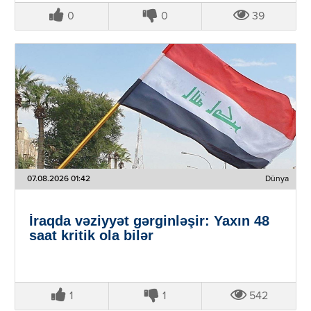
0
0
39
07.08.2026 01:42
Dünya
İraqda vəziyyət gərginləşir: Yaxın 48
saat kritik ola bilər
1
1
542