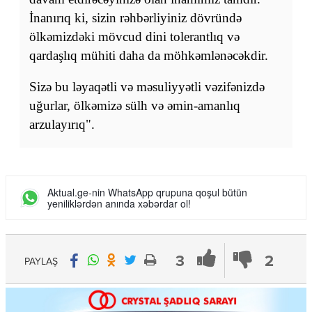
İnanırıq ki, sizin rəhbərliyiniz dövründə
ölkəmizdəki mövcud dini tolerantlıq və
qardaşlıq mühiti daha da möhkəmlənəcəkdir.
Sizə bu ləyaqətli və məsuliyyətli vəzifənizdə
uğurlar, ölkəmizə sülh və əmin-amanlıq
arzulayırıq".
Aktual.ge-nin WhatsApp qrupuna qoşul bütün
yeniliklərdən anında xəbərdar ol!
3
2
PAYLAŞ