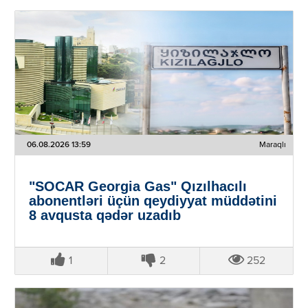
06.08.2026 13:59
Maraqlı
"SOCAR Georgia Gas" Qızılhacılı
abonentləri üçün qeydiyyat müddətini
8 avqusta qədər uzadıb
1
2
252