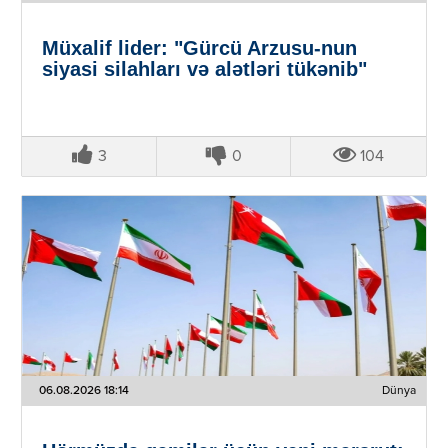
Müxalif lider: "Gürcü Arzusu-nun
siyasi silahları və alətləri tükənib"
3
0
104
06.08.2026 18:14
Dünya