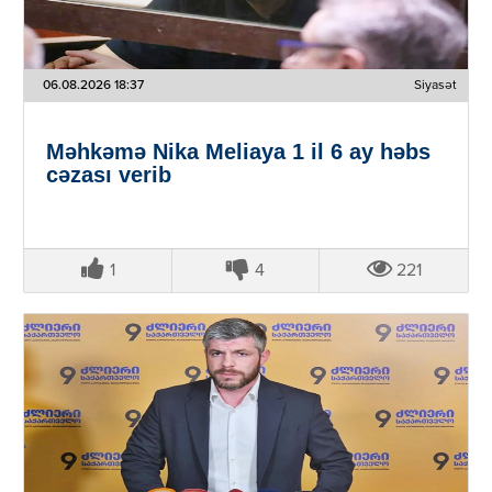
06.08.2026 18:37
Siyasət
Məhkəmə Nika Meliaya 1 il 6 ay həbs
cəzası verib
1
4
221