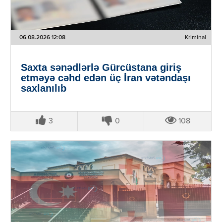
06.08.2026 12:08
Kriminal
Saxta sənədlərlə Gürcüstana giriş
etməyə cəhd edən üç İran vətəndaşı
saxlanılıb
3
0
108