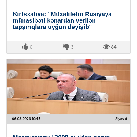
Kirtsxaliya: "Müxalifətin Rusiyaya
münasibəti kənardan verilən
tapşırıqlara uyğun dəyişib"
0
3
84
06.08.2026 10:45
Siyasət