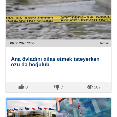
06.08.2026 12:56
Hadisə
Ana övladını xilas etmək istəyərkən
özü də boğulub
0
7
587