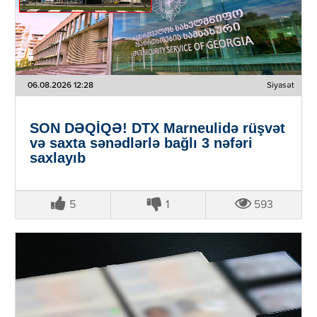
06.08.2026 12:28
Siyasət
SON DƏQİQƏ! DTX Marneulidə rüşvət
və saxta sənədlərlə bağlı 3 nəfəri
saxlayıb
5
1
593