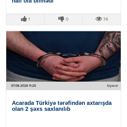
nail ola bilmədi"
1
0
74
07.08.2026 11:25
Siyasət
Acarada Türkiyə tərəfindən axtarışda
olan 2 şəxs saxlanılıb