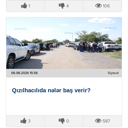
1
4
106
06.08.2026 15:56
Siyasət
Qızılhacılıda nələr baş verir?
3
0
587