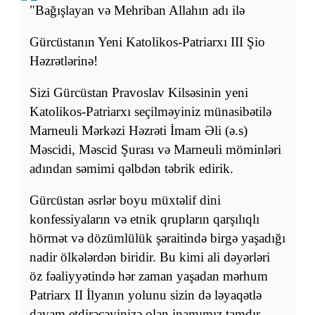
"Bağışlayan və Mehriban Allahın adı ilə
Gürcüstanın Yeni Katolikos-Patriarxı III Şio
Həzrətlərinə!
Sizi Gürcüstan Pravoslav Kilsəsinin yeni
Katolikos-Patriarxı seçilməyiniz münasibətilə
Marneuli Mərkəzi Həzrəti İmam Əli (ə.s)
Məscidi, Məscid Şurası və Marneuli möminləri
adından səmimi qəlbdən təbrik edirik.
Gürcüstan əsrlər boyu müxtəlif dini
konfessiyaların və etnik qrupların qarşılıqlı
hörmət və dözümlülük şəraitində birgə yaşadığı
nadir ölkələrdən biridir. Bu kimi ali dəyərləri
öz fəaliyyətində hər zaman yaşadan mərhum
Patriarx II İlyanın yolunu sizin də ləyaqətlə
davam etdirəcəyinizə olan inamımız tamdır.