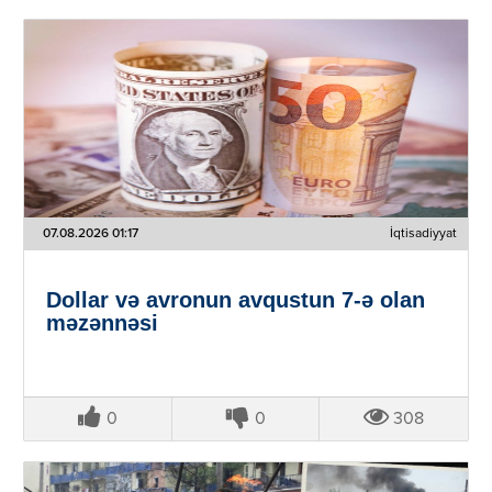
07.08.2026 01:17
İqtisadiyyat
Dollar və avronun avqustun 7-ə olan
məzənnəsi
0
0
308