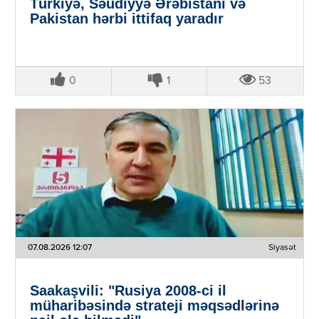
Türkiyə, Səudiyyə Ərəbistanı və
Pakistan hərbi ittifaq yaradır
0
1
53
07.08.2026 12:07
Siyasət
Saakaşvili: "Rusiya 2008-ci il
müharibəsində strateji məqsədlərinə