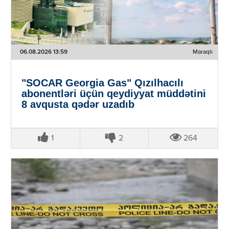
06.08.2026 13:59
Maraqlı
"SOCAR Georgia Gas" Qızılhacılı
abonentləri üçün qeydiyyat müddətini
8 avqusta qədər uzadıb
1
2
264