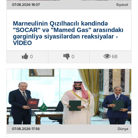
07.08.2026 18:07
Siyasət
Marneulinin Qızılhacılı kəndində
"SOCAR" və "Mamed Gas" arasındakı
gərginliyə siyasilərdən reaksiyalar -
VİDEO
0
0
68
07.08.2026 17:56
Dünya