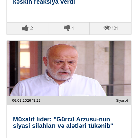
kəskin reaksiya verdi
2
1
121
06.08.2026 18:23
Siyasət
Müxalif lider: "Gürcü Arzusu-nun
siyasi silahları və alətləri tükənib"