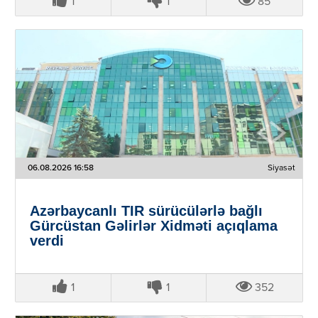
1
1
85
06.08.2026 16:58
Siyasət
Azərbaycanlı TIR sürücülərlə bağlı
Gürcüstan Gəlirlər Xidməti açıqlama
verdi
1
1
352