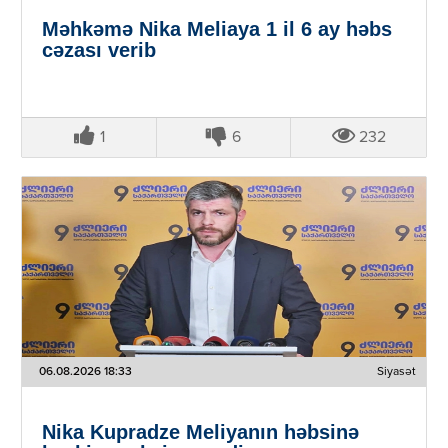
Məhkəmə Nika Meliaya 1 il 6 ay həbs
cəzası verib
1
6
232
06.08.2026 18:33
Siyasət
Nika Kupradze Meliyanın həbsinə