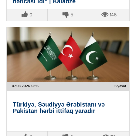
nəticəsi idi" | Kaladze
0
5
146
07.08.2026 12:16
Siyasət
Türkiyə, Səudiyyə Ərəbistanı və
Pakistan hərbi ittifaq yaradır