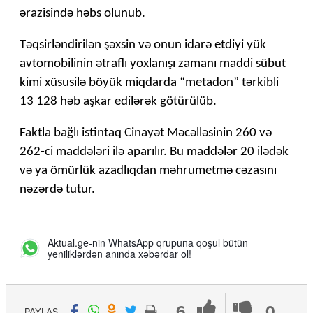
ərazisində həbs olunub.
Təqsirləndirilən şəxsin və onun idarə etdiyi yük
avtomobilinin ətraflı yoxlanışı zamanı maddi sübut
kimi xüsusilə böyük miqdarda “metadon” tərkibli
13 128 həb aşkar edilərək götürülüb.
Faktla bağlı istintaq Cinayət Məcəlləsinin 260 və
262-ci maddələri ilə aparılır. Bu maddələr 20 ilədək
və ya ömürlük azadlıqdan məhrumetmə cəzasını
nəzərdə tutur.
Aktual.ge-nin WhatsApp qrupuna qoşul bütün
yeniliklərdən anında xəbərdar ol!
6
0
PAYLAŞ