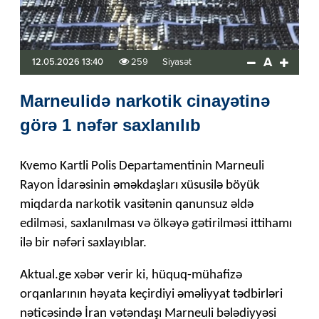
A
12.05.2026 13:40
259
Siyasət
Marneulidə narkotik cinayətinə
görə 1 nəfər saxlanılıb
Kvemo Kartli Polis Departamentinin Marneuli
Rayon İdarəsinin əməkdaşları xüsusilə böyük
miqdarda narkotik vasitənin qanunsuz əldə
edilməsi, saxlanılması və ölkəyə gətirilməsi ittihamı
ilə bir nəfəri saxlayıblar.
Aktual.ge xəbər verir ki, hüquq-mühafizə
orqanlarının həyata keçirdiyi əməliyyat tədbirləri
nəticəsində İran vətəndaşı Marneuli bələdiyyəsi