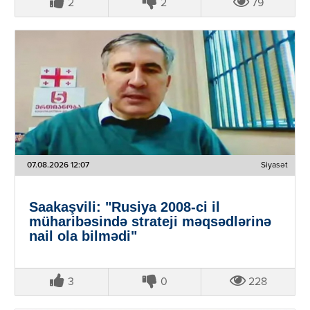
2
2
79
07.08.2026 12:07
Siyasət
Saakaşvili: "Rusiya 2008-ci il
müharibəsində strateji məqsədlərinə
nail ola bilmədi"
3
0
228