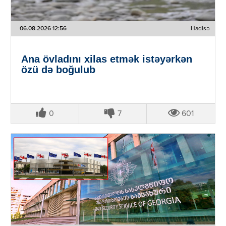
06.08.2026 12:56
Hadisə
Ana övladını xilas etmək istəyərkən
özü də boğulub
0
7
601