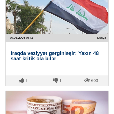
07.08.2026 01:42
Dünya
İraqda vəziyyət gərginləşir: Yaxın 48
saat kritik ola bilər
1
1
603