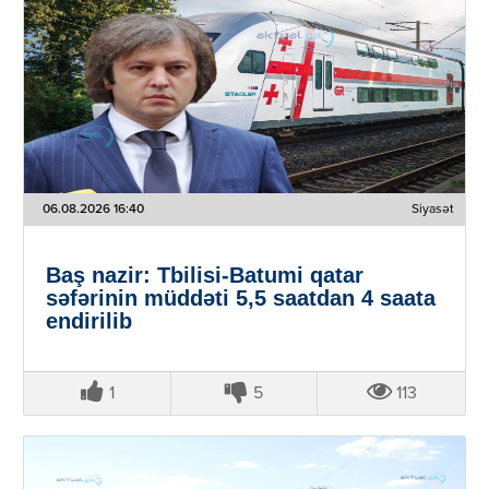
06.08.2026 16:40
Siyasət
Baş nazir: Tbilisi-Batumi qatar
səfərinin müddəti 5,5 saatdan 4 saata
endirilib
1
5
113