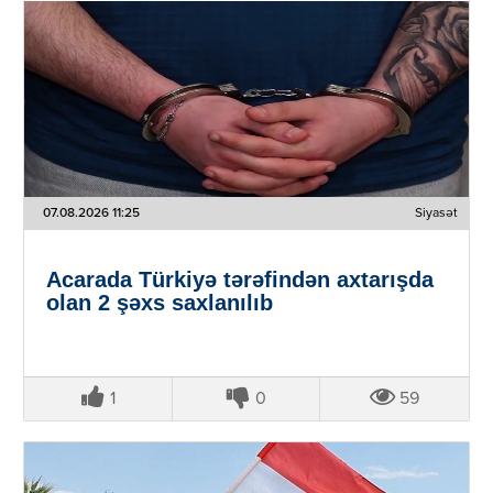
07.08.2026 11:25
Siyasət
Acarada Türkiyə tərəfindən axtarışda
olan 2 şəxs saxlanılıb
1
0
59