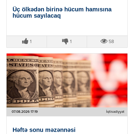
Üç ölkədən birinə hücum hamısına
hücum sayılacaq
1
1
58
07.08.2026 17:19
İqtisadiyyat
Həftə sonu məzənnəsi