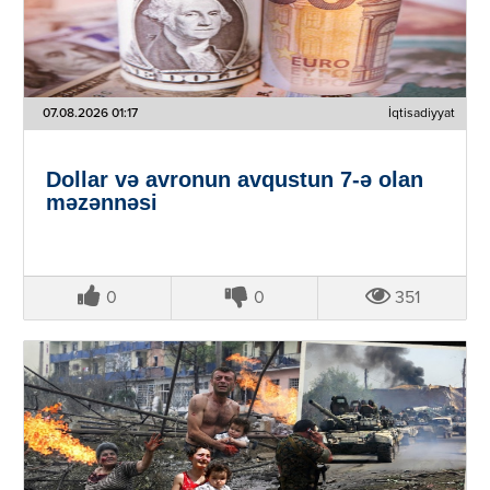
07.08.2026 01:17
İqtisadiyyat
Dollar və avronun avqustun 7-ə olan
məzənnəsi
0
0
351