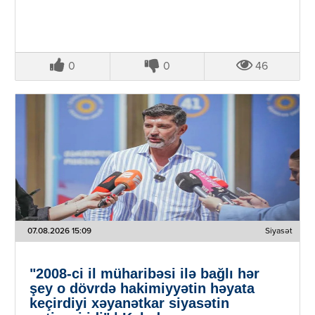
0
0
46
07.08.2026 15:09
Siyasət
"2008-ci il müharibəsi ilə bağlı hər
şey o dövrdə hakimiyyətin həyata
keçirdiyi xəyanətkar siyasətin