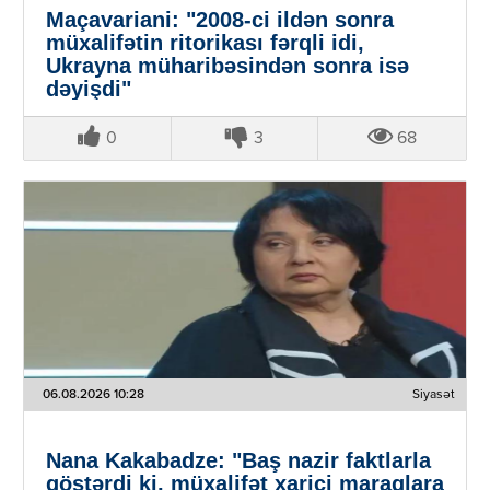
Maçavariani: "2008-ci ildən sonra
müxalifətin ritorikası fərqli idi,
Ukrayna müharibəsindən sonra isə
dəyişdi"
0
3
68
06.08.2026 10:28
Siyasət
Nana Kakabadze: "Baş nazir faktlarla
göstərdi ki, müxalifət xarici maraqlara