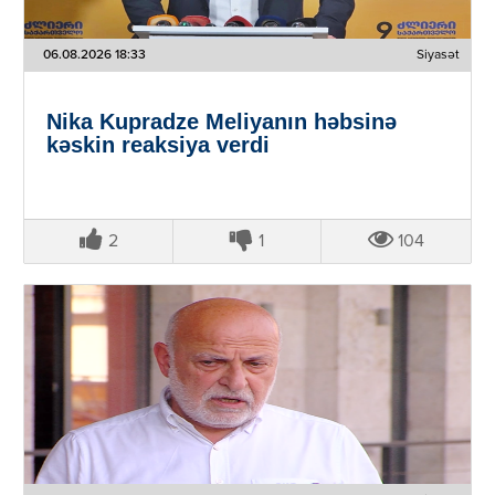
06.08.2026 18:33
Siyasət
Nika Kupradze Meliyanın həbsinə
kəskin reaksiya verdi
2
1
104