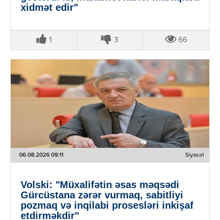
xidmət edir"
1
3
66
06.08.2026 09:11
Siyasət
Volski: "Müxalifətin əsas məqsədi
Gürcüstana zərər vurmaq, sabitliyi
pozmaq və inqilabi prosesləri inkişaf
etdirməkdir"