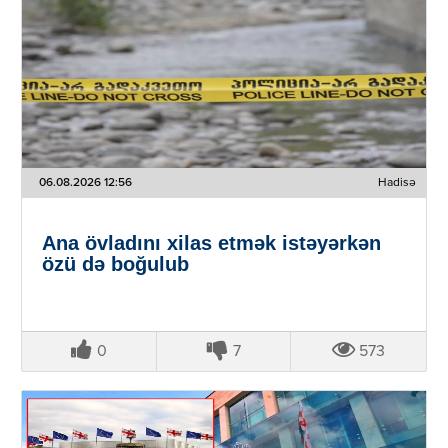
06.08.2026 12:56
Hadisə
Ana övladını xilas etmək istəyərkən
özü də boğulub
0
7
573