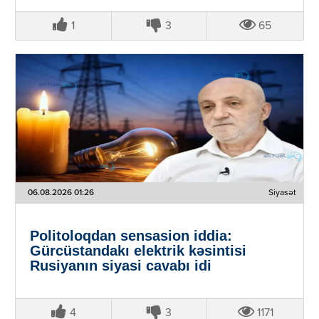
1
3
65
06.08.2026 01:26
Siyasət
Politoloqdan sensasion iddia:
Gürcüstandakı elektrik kəsintisi
Rusiyanın siyasi cavabı idi
4
3
1171