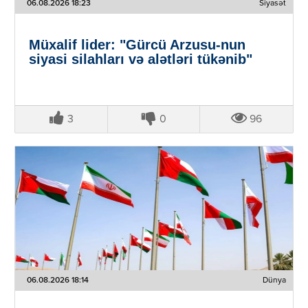
06.08.2026 18:23
Siyasət
Müxalif lider: "Gürcü Arzusu-nun
siyasi silahları və alətləri tükənib"
3
0
96
06.08.2026 18:14
Dünya