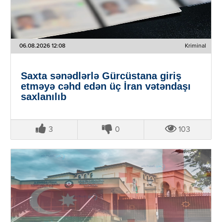
06.08.2026 12:08
Kriminal
Saxta sənədlərlə Gürcüstana giriş
etməyə cəhd edən üç İran vətəndaşı
saxlanılıb
3
0
103