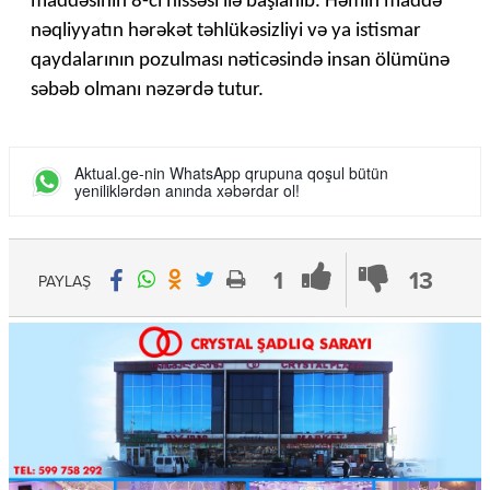
maddəsinin 8-ci hissəsi ilə başlanıb. Həmin maddə
nəqliyyatın hərəkət təhlükəsizliyi və ya istismar
qaydalarının pozulması nəticəsində insan ölümünə
səbəb olmanı nəzərdə tutur.
Aktual.ge-nin WhatsApp qrupuna qoşul bütün
yeniliklərdən anında xəbərdar ol!
1
13
PAYLAŞ