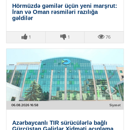
Hörmüzdə gəmilər üçün yeni marşrut:
İran və Oman rəsmiləri razılığa
gəldilər
1
1
76
06.08.2026 16:58
Siyasət
Azərbaycanlı TIR sürücülərlə bağlı
Gürcüstan Gəlirlər Xidməti açıqlama