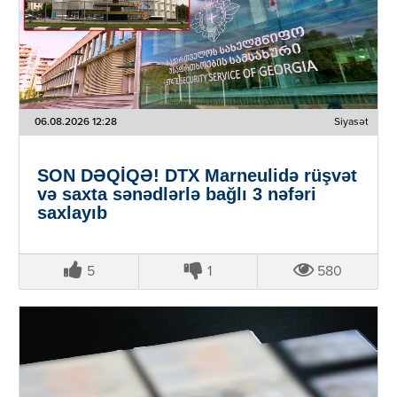
06.08.2026 12:28
Siyasət
SON DƏQİQƏ! DTX Marneulidə rüşvət
və saxta sənədlərlə bağlı 3 nəfəri
saxlayıb
5
1
580