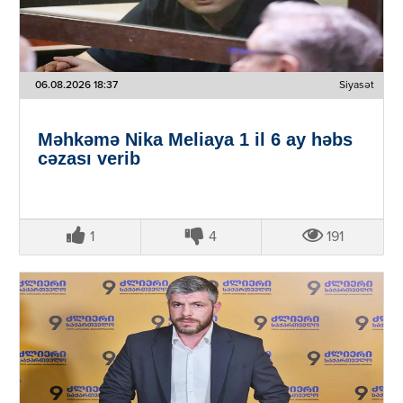
06.08.2026 18:37
Siyasət
Məhkəmə Nika Meliaya 1 il 6 ay həbs
cəzası verib
1
4
191