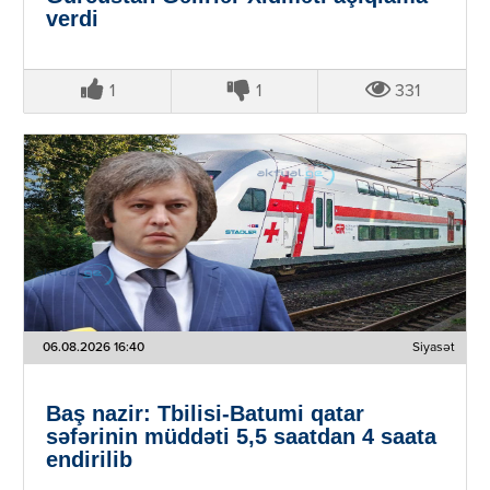
verdi
1
1
331
06.08.2026 16:40
Siyasət
Baş nazir: Tbilisi-Batumi qatar
səfərinin müddəti 5,5 saatdan 4 saata
endirilib