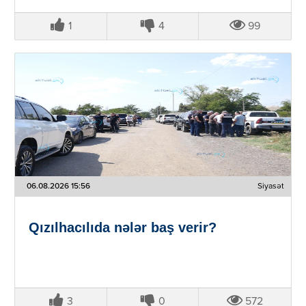
1
4
99
06.08.2026 15:56
Siyasət
Qızılhacılıda nələr baş verir?
3
0
572