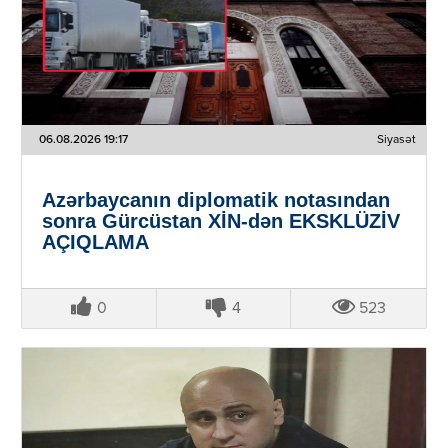
06.08.2026 19:17
Siyasət
Azərbaycanın diplomatik notasından
sonra Gürcüstan XİN-dən EKSKLÜZİV
AÇIQLAMA
0
4
523