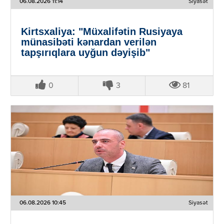
06.08.2026 11:14
Siyasət
Kirtsxaliya: "Müxalifətin Rusiyaya
münasibəti kənardan verilən
tapşırıqlara uyğun dəyişib"
0
3
81
06.08.2026 10:45
Siyasət