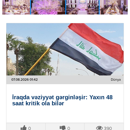
07.08.2026 01:42
Dünya
İraqda vəziyyət gərginləşir: Yaxın 48
saat kritik ola bilər
0
0
390