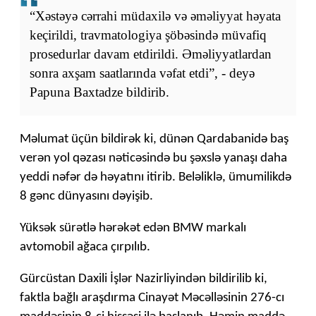
“Xəstəyə cərrahi müdaxilə və əməliyyat həyata
keçirildi, travmatologiya şöbəsində müvafiq
prosedurlar davam etdirildi. Əməliyyatlardan
sonra axşam saatlarında vəfat etdi”, - deyə
Papuna Baxtadze bildirib.
Məlumat üçün bildirək ki, dünən Qardabanidə baş
verən yol qəzası nəticəsində bu şəxslə yanaşı daha
yeddi nəfər də həyatını itirib. Beləliklə, ümumilikdə
8 gənc dünyasını dəyişib.
Yüksək sürətlə hərəkət edən BMW markalı
avtomobil ağaca çırpılıb.
Gürcüstan Daxili İşlər Nazirliyindən bildirilib ki,
faktla bağlı araşdırma Cinayət Məcəlləsinin 276-cı