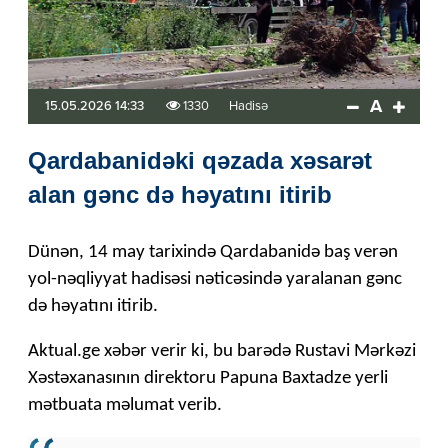
A
15.05.2026 14:33
1330
Hadisə
Qardabanidəki qəzada xəsarət
alan gənc də həyatını itirib
Dünən, 14 may tarixində Qardabanidə baş verən
yol-nəqliyyat hadisəsi nəticəsində yaralanan gənc
də həyatını itirib.
Aktual.ge xəbər verir ki, bu barədə Rustavi Mərkəzi
Xəstəxanasının direktoru Papuna Baxtadze yerli
mətbuata məlumat verib.