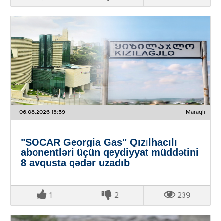
06.08.2026 13:59
Maraqlı
"SOCAR Georgia Gas" Qızılhacılı
abonentləri üçün qeydiyyat müddətini
8 avqusta qədər uzadıb
1
2
239