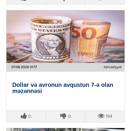
07.08.2026 01:17
İqtisadiyyat
Dollar və avronun avqustun 7-ə olan
məzənnəsi
0
0
194