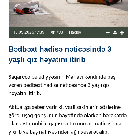
A
15.05.2026 17:35
783
Hadisə
Bədbəxt hadisə nəticəsində 3
yaşlı qız həyatını itirib
Saqareco bələdiyyəsinin Manavi kəndində baş
verən bədbəxt hadisə nəticəsində 3 yaşlı qız
həyatını itirib.
Aktual.ge xəbər verir ki, yerli sakinlərin sözlərinə
görə, uşaq qonşunun həyətində olarkən hərəkətdə
olan avtomobilin qapısına toxunması nəticəsində
yıxılıb və baş nahiyəsindən ağır xəsarət alıb.