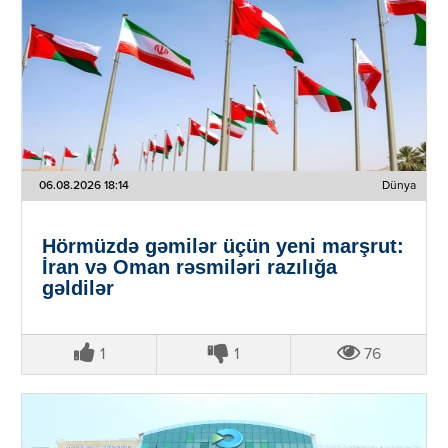
06.08.2026 18:14
Dünya
Hörmüzdə gəmilər üçün yeni marşrut:
İran və Oman rəsmiləri razılığa
gəldilər
1
1
76