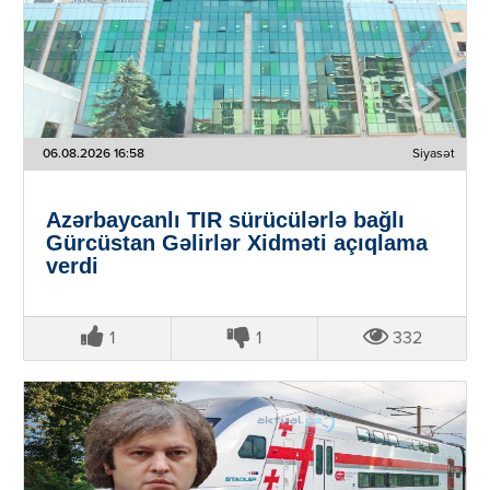
06.08.2026 16:58
Siyasət
Azərbaycanlı TIR sürücülərlə bağlı
Gürcüstan Gəlirlər Xidməti açıqlama
verdi
1
1
332