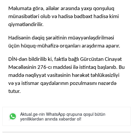
Məlumata görə, ailələr arasında yaxşı qonşuluq
münasibətləri olub və hadisə bədbəxt hadisə kimi
qiymətləndirilir.
Hadisənin dəqiq şəraitinin müəyyənləşdirilməsi
üçün hüquq-mühafizə orqanları araşdırma aparır.
DİN-dən bildirilib ki, faktla bağlı Gürcüstan Cinayət
Məcəlləsinin 276-cı maddəsi ilə istintaq başlanıb. Bu
maddə nəqliyyat vasitəsinin hərəkət təhlükəsizliyi
və ya istismar qaydalarının pozulmasını nəzərdə
tutur.
Aktual.ge-nin WhatsApp qrupuna qoşul bütün
yeniliklərdən anında xəbərdar ol!