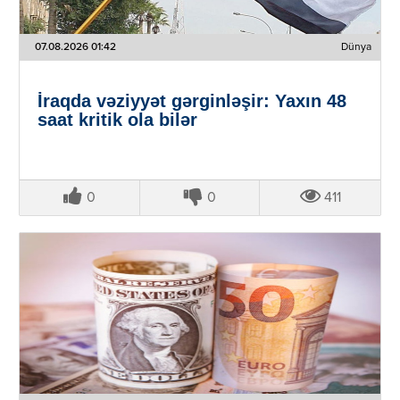
07.08.2026 01:42
Dünya
İraqda vəziyyət gərginləşir: Yaxın 48
saat kritik ola bilər
0
0
411