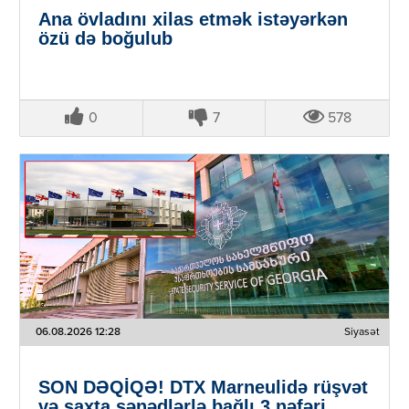
Ana övladını xilas etmək istəyərkən
özü də boğulub
0
7
578
06.08.2026 12:28
Siyasət
SON DƏQİQƏ! DTX Marneulidə rüşvət
və saxta sənədlərlə bağlı 3 nəfəri