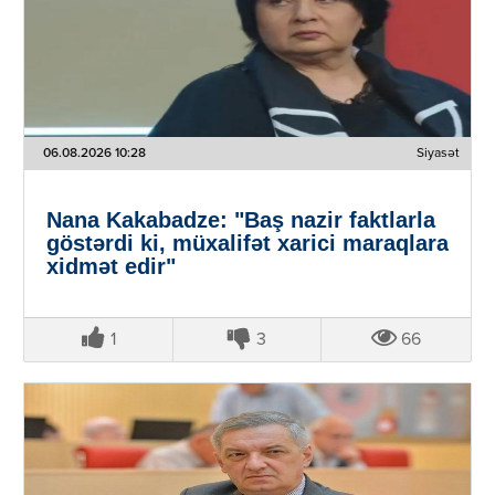
06.08.2026 10:28
Siyasət
Nana Kakabadze: "Baş nazir faktlarla
göstərdi ki, müxalifət xarici maraqlara
xidmət edir"
1
3
66