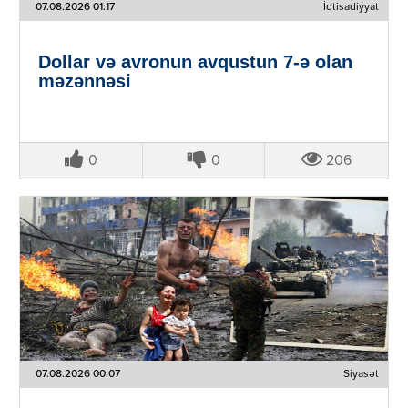
07.08.2026 01:17
İqtisadiyyat
Dollar və avronun avqustun 7-ə olan
məzənnəsi
0
0
206
07.08.2026 00:07
Siyasət