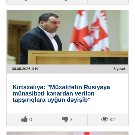
06.08.2026 11:14
Siyasət
Kirtsxaliya: "Müxalifətin Rusiyaya
münasibəti kənardan verilən
tapşırıqlara uyğun dəyişib"
0
3
82