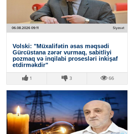
06.08.2026 09:11
Siyasət
Volski: "Müxalifətin əsas məqsədi
Gürcüstana zərər vurmaq, sabitliyi
pozmaq və inqilabi prosesləri inkişaf
etdirməkdir"
1
3
66