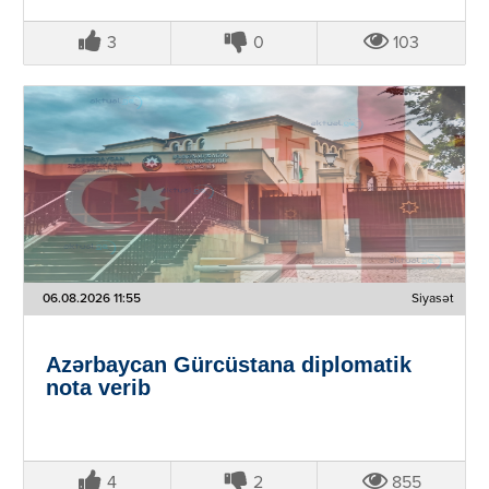
3
0
103
06.08.2026 11:55
Siyasət
Azərbaycan Gürcüstana diplomatik
nota verib
4
2
855