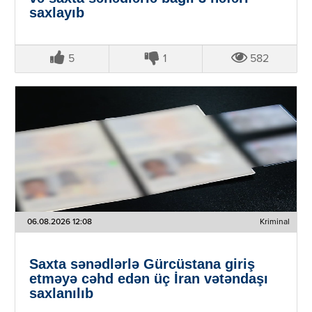
saxlayıb
5
1
582
06.08.2026 12:08
Kriminal
Saxta sənədlərlə Gürcüstana giriş
etməyə cəhd edən üç İran vətəndaşı
saxlanılıb