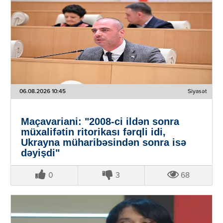
06.08.2026 10:45
Siyasət
Maçavariani: "2008-ci ildən sonra
müxalifətin ritorikası fərqli idi,
Ukrayna müharibəsindən sonra isə
dəyişdi"
0
3
68