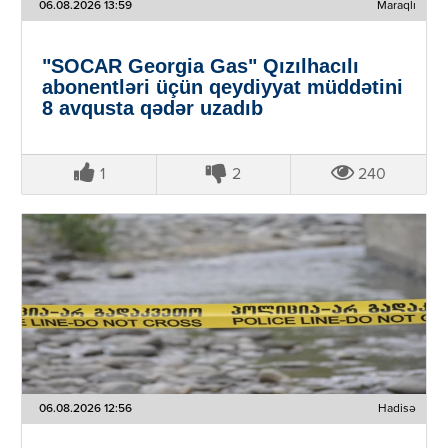
06.08.2026 13:59
Maraqlı
"SOCAR Georgia Gas" Qızılhacılı
abonentləri üçün qeydiyyat müddətini
8 avqusta qədər uzadıb
1
2
240
06.08.2026 12:56
Hadisə