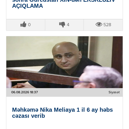
AÇIQLAMA
0
4
528
06.08.2026 18:37
Siyasət
Məhkəmə Nika Meliaya 1 il 6 ay həbs
cəzası verib