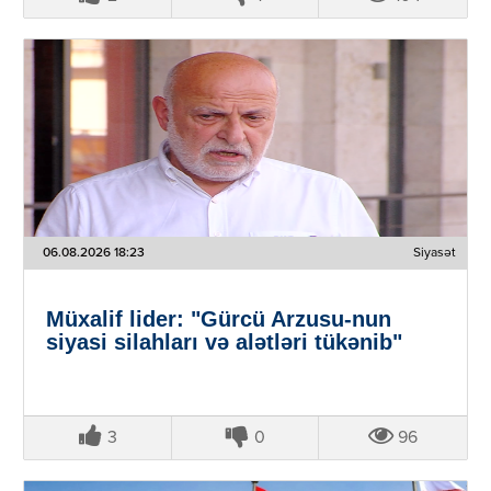
06.08.2026 18:23
Siyasət
Müxalif lider: "Gürcü Arzusu-nun
siyasi silahları və alətləri tükənib"
3
0
96