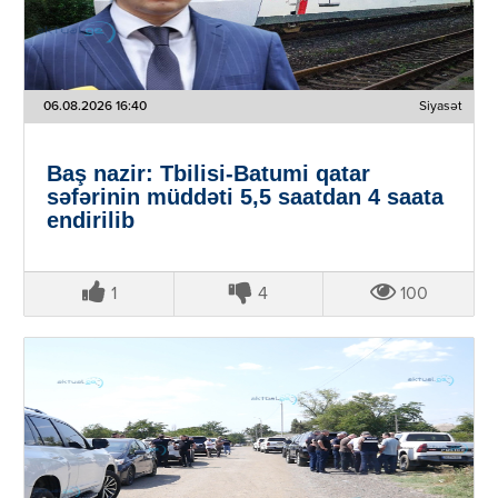
06.08.2026 16:40
Siyasət
Baş nazir: Tbilisi-Batumi qatar
səfərinin müddəti 5,5 saatdan 4 saata
endirilib
1
4
100