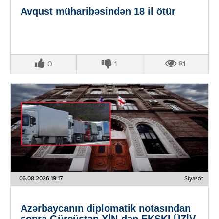
Avqust müharibəsindən 18 il ötür
0
1
81
06.08.2026 19:17
Siyasət
Azərbaycanın diplomatik notasından
sonra Gürcüstan XİN-dən EKSKLÜZİV