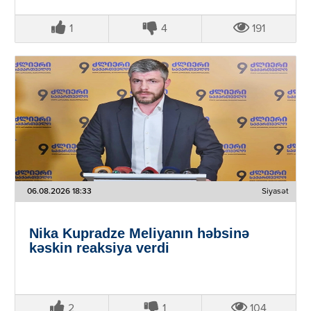
1
4
191
06.08.2026 18:33
Siyasət
Nika Kupradze Meliyanın həbsinə
kəskin reaksiya verdi
2
1
104