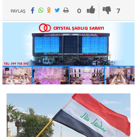
0
7
PAYLAŞ