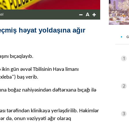
A
nal
eçmiş həyat yoldaşına ağır
G
aşını bıçaqlayıb.
1
 ikin gün əvvəl Tbilisinin Hava limanı
xleba") baş verib.
2
ına boğaz nahiyəsindən dəftərxana bıçağı ilə
dası tərəfindən klinikaya yerləşdirilib. Həkimlər
3
ələr də, onun vəziyyəti ağır olaraq