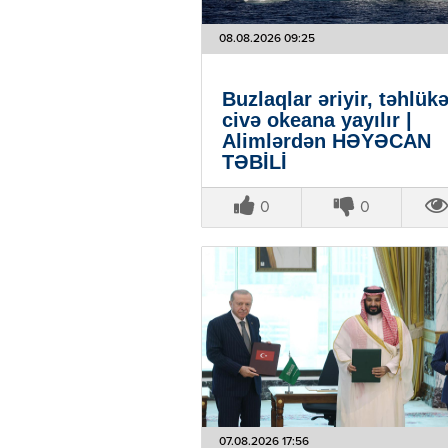
08.08.2026 09:25
Buzlaqlar əriyir, təhlükə
civə okeana yayılır |
Alimlərdən HƏYƏCAN
TƏBİLİ
0
0
07.08.2026 17:56