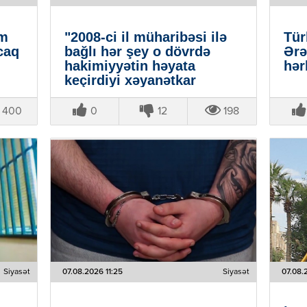
um
"2008-ci il müharibəsi ilə
Tür
caq
bağlı hər şey o dövrdə
Ərə
hakimiyyətin həyata
hər
keçirdiyi xəyanətkar
siyasətin nəticəsi idi" |
Kaladze
400
0
12
198
Siyasət
07.08.2026 11:25
Siyasət
07.08.