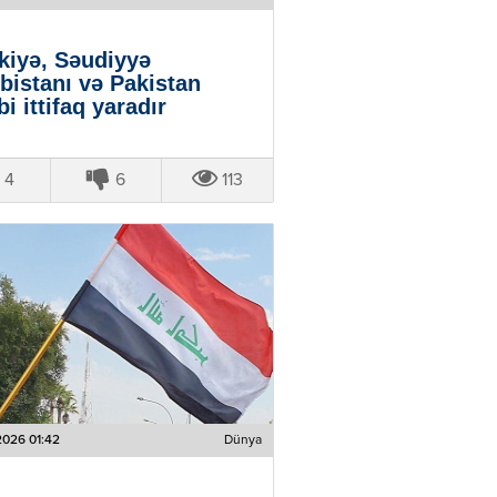
kiyə, Səudiyyə
bistanı və Pakistan
bi ittifaq yaradır
4
6
113
2026 01:42
Dünya