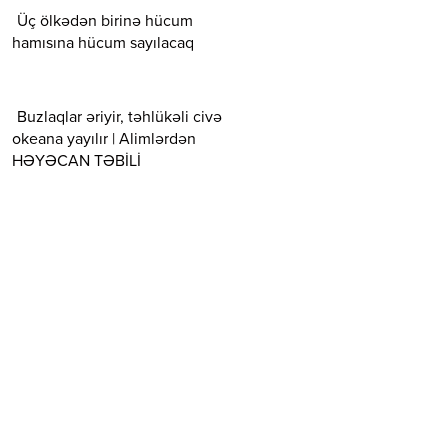
Üç ölkədən birinə hücum
hamısına hücum sayılacaq
Buzlaqlar əriyir, təhlükəli civə
okeana yayılır | Alimlərdən
HƏYƏCAN TƏBİLİ