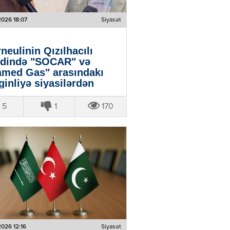
2026 18:07
Siyasət
neulinin Qızılhacılı
dində "SOCAR" və
med Gas" arasındakı
ginliyə siyasilərdən
ksiyalar - VİDEO
5
1
170
2026 12:16
Siyasət