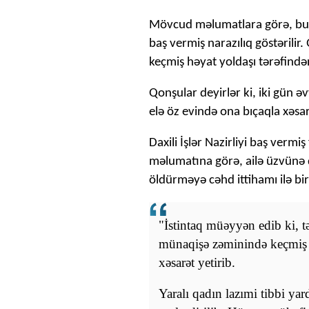
Mövcud məlumatlara görə, bu 
baş vermiş narazılıq göstərilir
keçmiş həyat yoldaşı tərəfində
Qonşular deyirlər ki, iki gün ə
elə öz evində ona bıçaqla xəsar
Daxili İşlər Nazirliyi baş verm
məlumatına görə, ailə üzvünə q
öldürməyə cəhd ittihamı ilə bir 
"İstintaq müəyyən edib ki, t
münaqişə zəminində keçmiş h
xəsarət yetirib.
Yaralı qadın lazımi tibbi ya