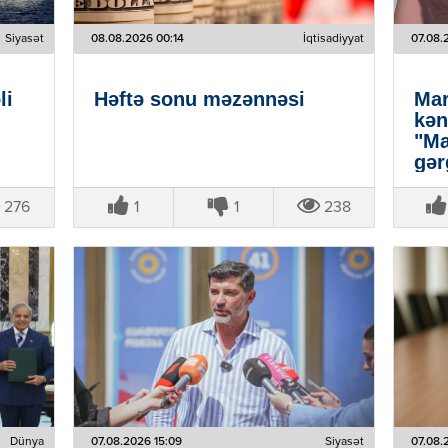
Siyasət
08.08.2026 00:14
İqtisadiyyat
07.08.
li
Həftə sonu məzənnəsi
Mar
kən
"Ma
gər
rea
276
1
1
238
Dünya
07.08.2026 15:09
Siyasət
07.08.