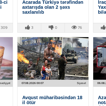
8-ci
Acarada Türkiyə tərəfindən
İra
i
axtarışda olan 2 şəxs
Yax
saxlanılıb
bil
309
3
0
76
isadiyyat
07.08.2026 00:07
Siyasət
06.08.
Avqust müharibəsindən 18
Azə
il ötür
not