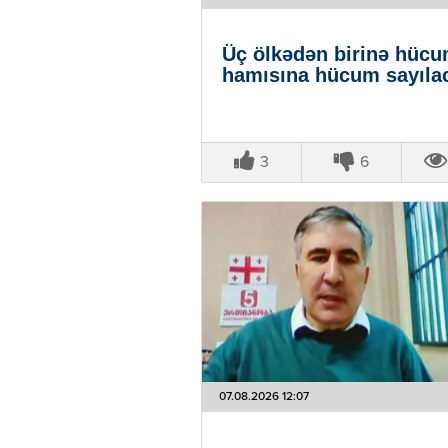
Üç ölkədən birinə hüc
hamısına hücum sayıla
3
6
07.08.2026 12:07