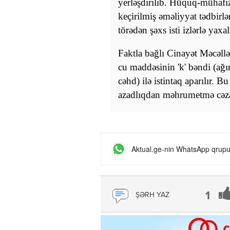
yerləşdirilib. Hüquq-mühafiz
keçirilmiş əməliyyat tədbirlər
törədən şəxs isti izlərlə yaxa
Faktla bağlı Cinayət Məcəllə
cu maddəsinin 'k' bəndi (ağı
cəhd) ilə istintaq aparılır.
azadlıqdan məhrumetmə cəzas
Aktual.ge-nin WhatsApp qrupun
1
ŞƏRH YAZ