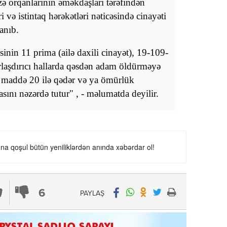
ə orqanlarının əməkdaşları tərəfindən
i və istintaq hərəkətləri nəticəsində cinayəti
lanıb.
sinin 11 prima (ailə daxili cinayət), 19-109-
rlaşdırıcı hallarda qəsdən adam öldürməyə
 Bu maddə 20 ilə qədər və ya ömürlük
ını nəzərdə tutur" , - məlumatda deyilir.
a qoşul bütün yeniliklərdən anında xəbərdar ol!
6
PAYLAŞ