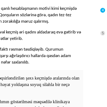
qanlı hesablaşmanın motivi kimi keçmişdə
4
. Qonşuların sözlərinə görə, qadın tez-tez
n zorakılığa məruz qalırmış.
vvəl keçmiş əri qadını aldadaraq evə gətirib və
5
ətlər yetirib.
iş faktı rəsmən təsdiqləyib. Qurumun
arşı ağırlaşdırıcı hallarda qəsdən adam
nəfər saxlanılıb.
əqsirləndirilən şəxs keçmişdə aralarında olan
əyat yoldaşına soyuq silahla bir neçə
rdımın göstərilməsi məqsədilə klinikaya