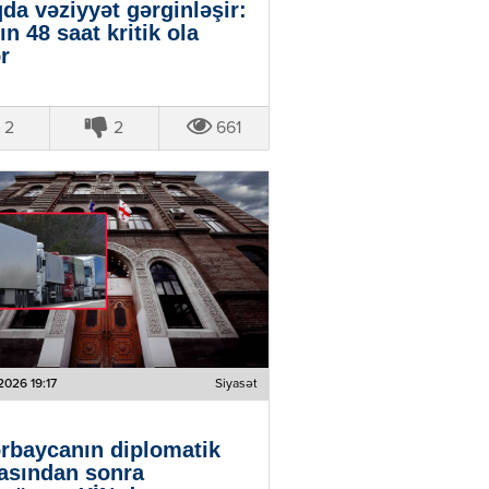
qda vəziyyət gərginləşir:
ın 48 saat kritik ola
ər
2
2
661
2026 19:17
Siyasət
rbaycanın diplomatik
asından sonra