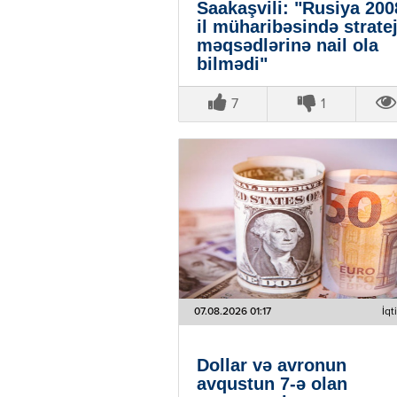
Saakaşvili: "Rusiya 200
il müharibəsində stratej
məqsədlərinə nail ola
bilmədi"
7
1
07.08.2026 01:17
İqt
Dollar və avronun
avqustun 7-ə olan