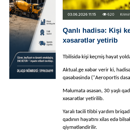
03.06.2026 11:15
620
Krimi
Qanlı hadisə: Kişi k
xəsarətlər yetirib
Tbilisidə kişi keçmiş həyat yold
Aktual.ge xəbər verir ki, hadisə
qəsəbəsində ("Aeroportis dasa
Məlumata əsasən, 30 yaşlı qad
xəsarətlər yetirilib.
Yaralı təcili tibbi yardım briqa
qadının həyatını xilas edə bils
qiymətləndirilir.