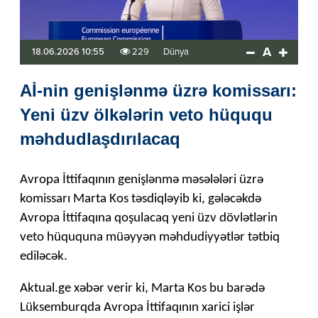
A
18.06.2026 10:55
229
Dünya
Aİ-nin genişlənmə üzrə komissarı:
Yeni üzv ölkələrin veto hüququ
məhdudlaşdırılacaq
Avropa İttifaqının genişlənmə məsələləri üzrə
komissarı Marta Kos təsdiqləyib ki, gələcəkdə
Avropa İttifaqına qoşulacaq yeni üzv dövlətlərin
veto hüququna müəyyən məhdudiyyətlər tətbiq
ediləcək.
Aktual.ge xəbər verir ki, Marta Kos bu barədə
Lüksemburqda Avropa İttifaqının xarici işlər