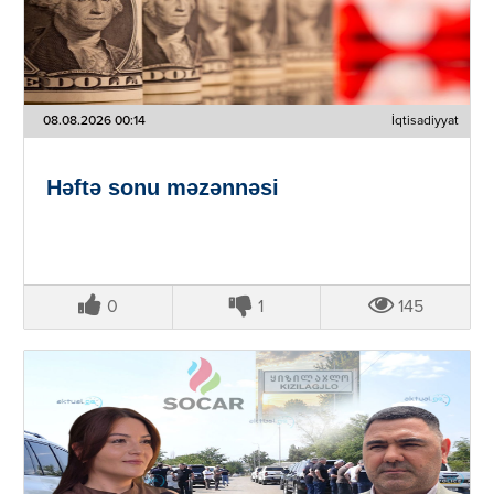
08.08.2026 00:14
İqtisadiyyat
Həftə sonu məzənnəsi
0
1
145