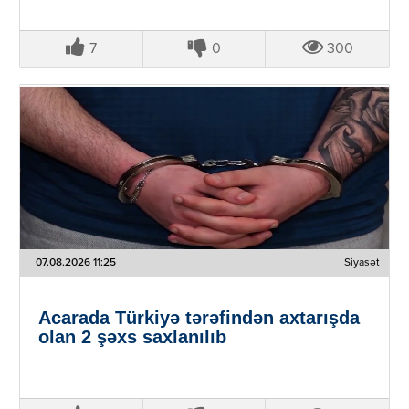
7
0
300
07.08.2026 11:25
Siyasət
Acarada Türkiyə tərəfindən axtarışda
olan 2 şəxs saxlanılıb