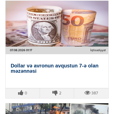
07.08.2026 01:17
İqtisadiyyat
Dollar və avronun avqustun 7-ə olan
məzənnəsi
0
2
387