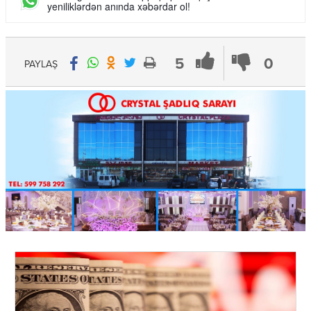
yeniliklərdən anında xəbərdar ol!
5
0
PAYLAŞ