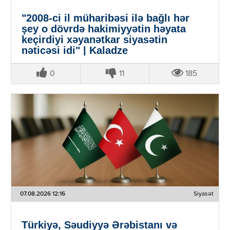
"2008-ci il müharibəsi ilə bağlı hər
şey o dövrdə hakimiyyətin həyata
keçirdiyi xəyanətkar siyasətin
nəticəsi idi" | Kaladze
0
11
185
07.08.2026 12:16
Siyasət
Türkiyə, Səudiyyə Ərəbistanı və