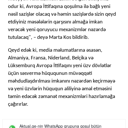
odur ki, Avropa İttifaqına qoşulma ilə bağlı yeni
nəsil sazişlər olacaq və həmin sazişlərdə sizin qeyd
etdiyiniz məsələlərin qarşısını almağa imkan
verəcək yeni qoruyucu mexanizmlər nəzərdə
tutulacaq", – deyə Marta Kos bildirib.
Qeyd edək ki, media məlumatlarına əsasən,
Almaniya, Fransa, Niderland, Belçika və
Lüksemburq Avropa İttifaqını yeni üzv dövlətlər
üçün səsvermə hüququnun müvəqqəti
məhdudlaşdırılması imkanını nəzərdən keçirməyə
və yeni üzvlərin hüququn aliliyinə əməl etməsini
təmin edəcək zəmanət mexanizmləri hazırlamağa
çağırırlar.
Aktual.ge-nin WhatsApp qrupuna qoşul bütün