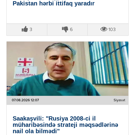
Pakistan hərbi ittifaq yaradır
3
6
103
07.08.2026 12:07
Siyasət
Saakaşvili: "Rusiya 2008-ci il
müharibəsində strateji məqsədlərinə
nail ola bilmədi"