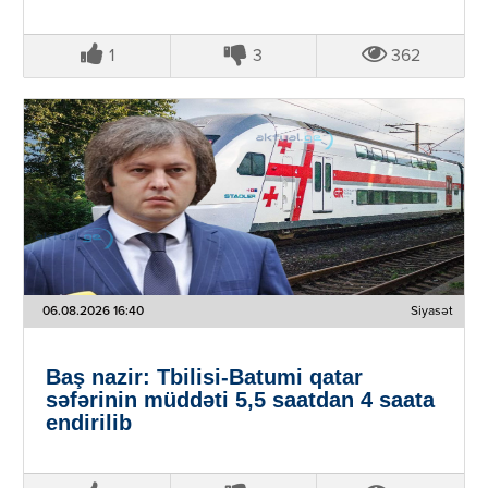
1
3
362
06.08.2026 16:40
Siyasət
Baş nazir: Tbilisi-Batumi qatar
səfərinin müddəti 5,5 saatdan 4 saata
endirilib