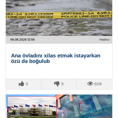
06.08.2026 12:56
Hadisə
Ana övladını xilas etmək istəyərkən
özü də boğulub
0
9
608