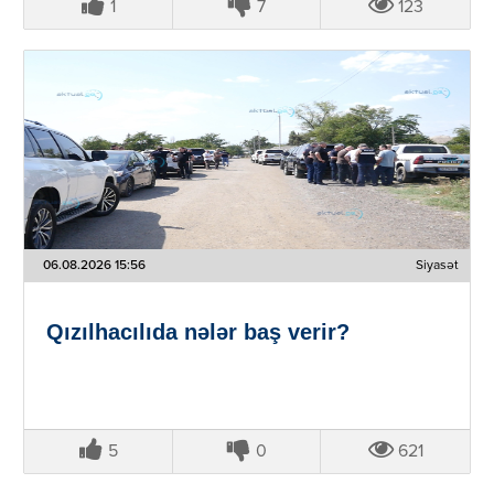
1
7
123
06.08.2026 15:56
Siyasət
Qızılhacılıda nələr baş verir?
5
0
621