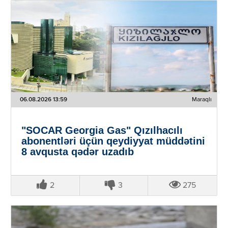
06.08.2026 13:59
Maraqlı
"SOCAR Georgia Gas" Qızılhacılı
abonentləri üçün qeydiyyat müddətini
8 avqusta qədər uzadıb
2
3
275