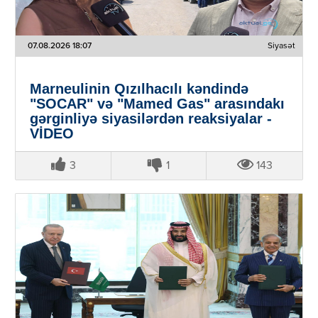
07.08.2026 18:07
Siyasət
Marneulinin Qızılhacılı kəndində
"SOCAR" və "Mamed Gas" arasındakı
gərginliyə siyasilərdən reaksiyalar -
VİDEO
3
1
143