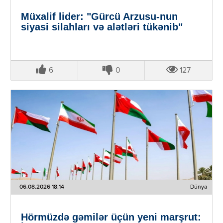
Müxalif lider: "Gürcü Arzusu-nun
siyasi silahları və alətləri tükənib"
6
0
127
06.08.2026 18:14
Dünya
Hörmüzdə gəmilər üçün yeni marşrut: