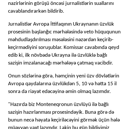
nazirlərinin görüşü öncəsi jurnalistlərin suallarını
cavablandırarkən bildirib.
Jurnalistlər Avropa İttifaqının Ukraynanın üzvlük
prosesinin başlanğıc mərhələsində veto hüququnun
məhdudlaşdırılması məsələsini nəzərdən keçirib-
keçirmədiyini soruşublar. Komissar cavabında qeyd
edib ki, ilk növbədə Ukrayna ilə üzvlüklə bağlı
sazişin imzalanacağı mərhələyə çatmaq vacibdir.
Onun sözlərinə görə, həmçinin yeni üzv dövlətlərin
Avropa qaydalarına üzvlükdən 5, 10 və hətta 15 il
sonra da riayət edəcəyinə əmin olmaq lazımdır.
"Hazırda biz Monteneqronun üzvlüyü ilə bağlı
sazişin hazırlanması prosesindəyik. Buna görə də
bunun necə həyata keçiriləcəyini görmək üçün hələ
müəyyən vaxt lazımdır. Lakin bu gün bildiyimiz