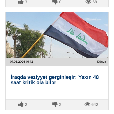
3
0
68
07.08.2026 01:42
Dünya
İraqda vəziyyət gərginləşir: Yaxın 48
saat kritik ola bilər
2
2
642