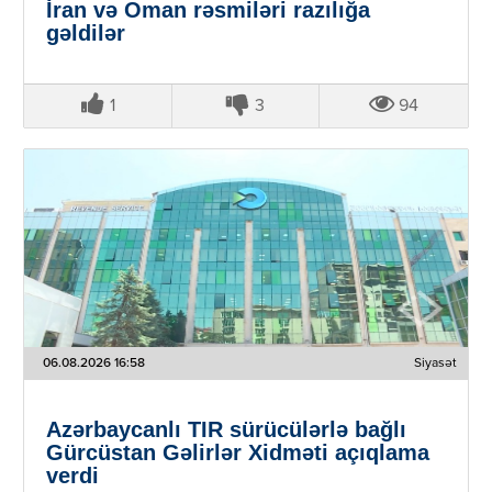
İran və Oman rəsmiləri razılığa
gəldilər
1
3
94
06.08.2026 16:58
Siyasət
Azərbaycanlı TIR sürücülərlə bağlı
Gürcüstan Gəlirlər Xidməti açıqlama
verdi