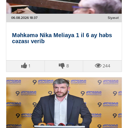
06.08.2026 18:37
Siyasət
Məhkəmə Nika Meliaya 1 il 6 ay həbs
cəzası verib
1
8
244