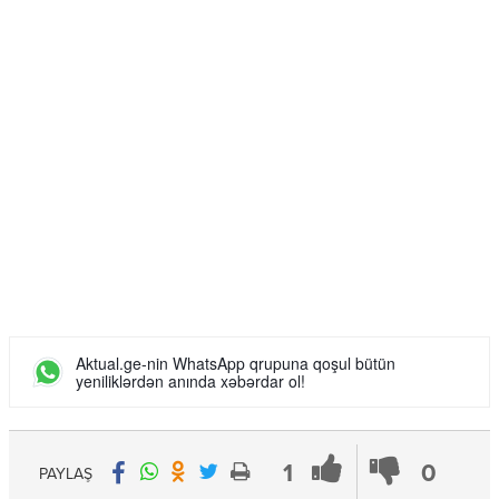
Aktual.ge-nin WhatsApp qrupuna qoşul bütün
yeniliklərdən anında xəbərdar ol!
1
0
PAYLAŞ