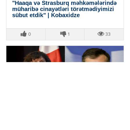
"Haaqa və Strasburq məhkəmələrində
müharibə cinayətləri törətmədiyimizi
sübut etdik" | Kobaxidze
0
1
33
08.08.2026 17:20
Siyasət
Baş nazir Rusiya-Gürcüstan
müharibəsində Saakaşvili və "Milli