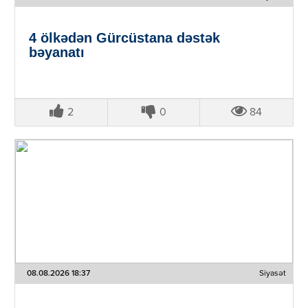
4 ölkədən Gürcüstana dəstək
bəyanatı
2
0
84
08.08.2026 18:37
Siyasət