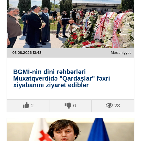
08.08.2026 13:43
Mədəniyyət
BGMİ-nin dini rəhbərləri
Muxatqverdidə "Qardaşlar" fəxri
xiyabanını ziyarət ediblər
2
0
28