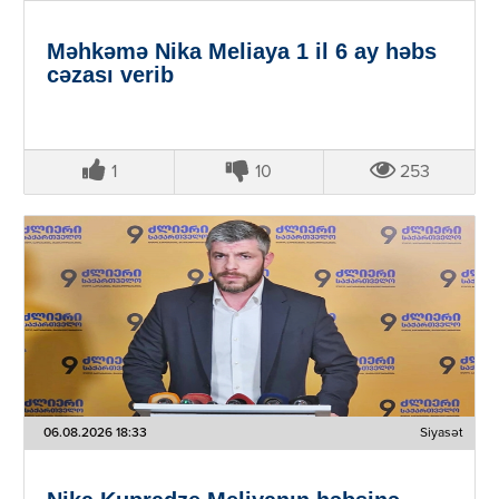
Məhkəmə Nika Meliaya 1 il 6 ay həbs
cəzası verib
1
10
253
06.08.2026 18:33
Siyasət