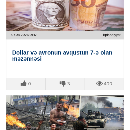
07.08.2026 01:17
İqtisadiyyat
Dollar və avronun avqustun 7-ə olan
məzənnəsi
0
3
400