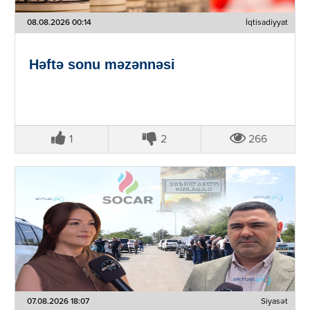
08.08.2026 00:14
İqtisadiyyat
Həftə sonu məzənnəsi
1
2
266
07.08.2026 18:07
Siyasət