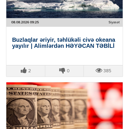
08.08.2026 09:25
Siyasət
Buzlaqlar əriyir, təhlükəli civə okeana
yayılır | Alimlərdən HƏYƏCAN TƏBİLİ
2
0
385