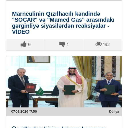
Marneulinin Qızılhacılı kəndində
"SOCAR" və "Mamed Gas" arasındakı
gərginliyə siyasilərdən reaksiyalar -
VİDEO
6
1
192
07.08.2026 17:56
Dünya