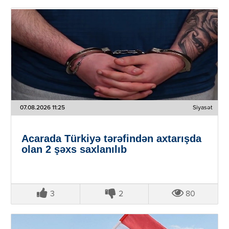
07.08.2026 11:25
Siyasət
Acarada Türkiyə tərəfindən axtarışda
olan 2 şəxs saxlanılıb
3
2
80