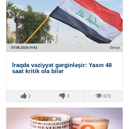
07.08.2026 01:42
Dünya
İraqda vəziyyət gərginləşir: Yaxın 48
saat kritik ola bilər
2
3
672