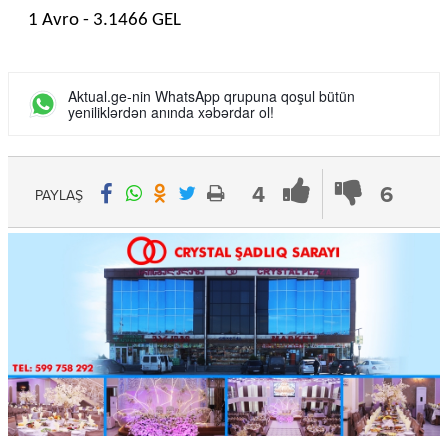
1 Avro - 3.1466 GEL
Aktual.ge-nin WhatsApp qrupuna qoşul bütün
yeniliklərdən anında xəbərdar ol!
4
6
PAYLAŞ