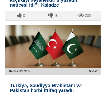
nəticəsi idi" | Kaladze
0
13
205
07.08.2026 12:16
Siyasət
Türkiyə, Səudiyyə Ərəbistanı və
Pakistan hərbi ittifaq yaradır