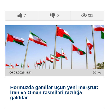
7
0
132
06.08.2026 18:14
Dünya
Hörmüzdə gəmilər üçün yeni marşrut:
İran və Oman rəsmiləri razılığa
gəldilər