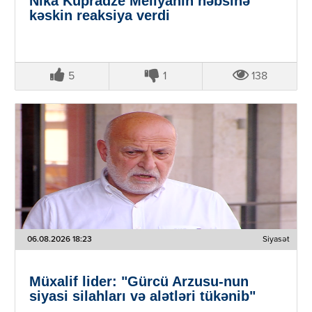
Nika Kupradze Meliyanın həbsinə
kəskin reaksiya verdi
5
1
138
06.08.2026 18:23
Siyasət
Müxalif lider: "Gürcü Arzusu-nun
siyasi silahları və alətləri tükənib"