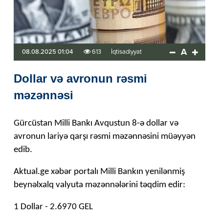
A
08.08.2025 01:04
613
İqtisadiyyat
Dollar və avronun rəsmi
məzənnəsi
Gürcüstan Milli Bankı Avqustun 8-ə dollar və
avronun lariyə qarşı rəsmi məzənnəsini müəyyən
edib.
Aktual.ge xəbər portalı Milli Bankın yenilənmiş
beynəlxalq valyuta məzənnələrini təqdim edir:
1 Dollar - 2.6970 GEL