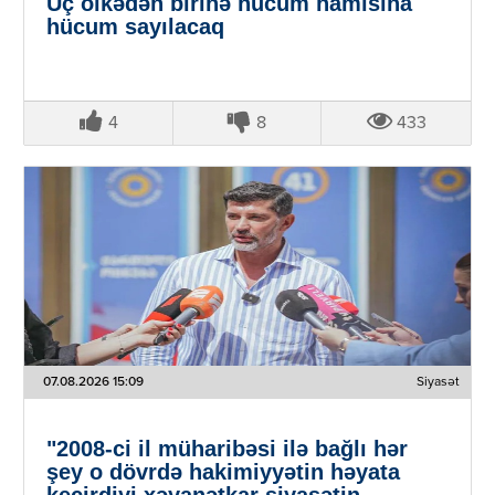
Üç ölkədən birinə hücum hamısına
hücum sayılacaq
4
8
433
07.08.2026 15:09
Siyasət
"2008-ci il müharibəsi ilə bağlı hər
şey o dövrdə hakimiyyətin həyata
keçirdiyi xəyanətkar siyasətin