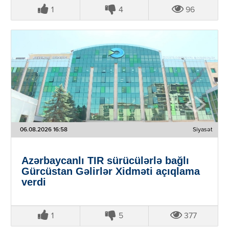
1
4
96
06.08.2026 16:58
Siyasət
Azərbaycanlı TIR sürücülərlə bağlı
Gürcüstan Gəlirlər Xidməti açıqlama
verdi
1
5
377