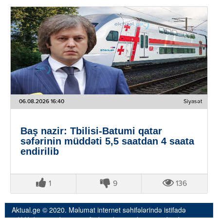
06.08.2026 16:40
Siyasət
Baş nazir: Tbilisi-Batumi qatar
səfərinin müddəti 5,5 saatdan 4 saata
endirilib
1
9
136
Aktual.ge © 2020. Məlumat internet səhifələrində istifadə