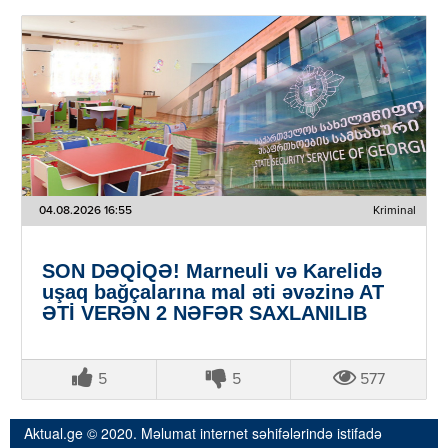
04.08.2026 16:55
Kriminal
SON DƏQİQƏ! Marneuli və Karelidə
uşaq bağçalarına mal əti əvəzinə AT
ƏTİ VERƏN 2 NƏFƏR SAXLANILIB
5
5
577
Aktual.ge © 2020. Məlumat internet səhifələrində istifadə