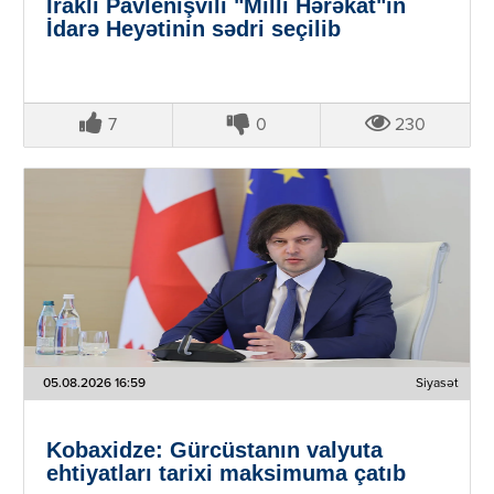
İrakli Pavlenişvili "Milli Hərəkat"ın
İdarə Heyətinin sədri seçilib
7
0
230
05.08.2026 16:59
Siyasət
Kobaxidze: Gürcüstanın valyuta
ehtiyatları tarixi maksimuma çatıb