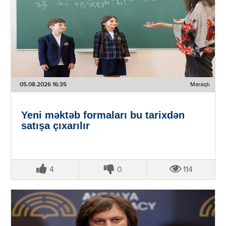
05.08.2026 16:35
Maraqlı
Yeni məktəb formaları bu tarixdən
satışa çıxarılır
4
0
114