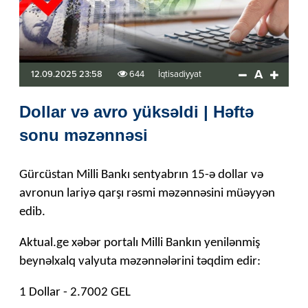
A
12.09.2025 23:58
644
İqtisadiyyat
Dollar və avro yüksəldi | Həftə
sonu məzənnəsi
Gürcüstan Milli Bankı sentyabrın 15-ə dollar və
avronun lariyə qarşı rəsmi məzənnəsini müəyyən
edib.
Aktual.ge xəbər portalı Milli Bankın yenilənmiş
beynəlxalq valyuta məzənnələrini təqdim edir:
1 Dollar - 2.7002 GEL