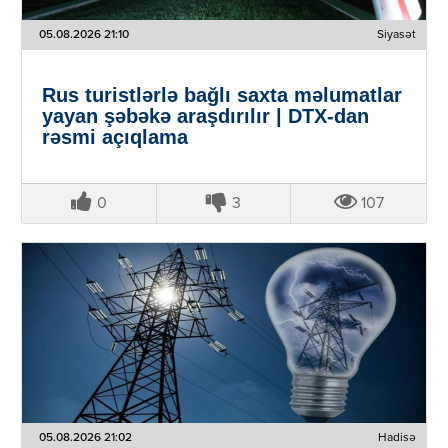
05.08.2026 21:10
Siyasət
Rus turistlərlə bağlı saxta məlumatlar
yayan şəbəkə araşdırılır | DTX-dan
rəsmi açıqlama
0
3
107
05.08.2026 21:02
Hadisə