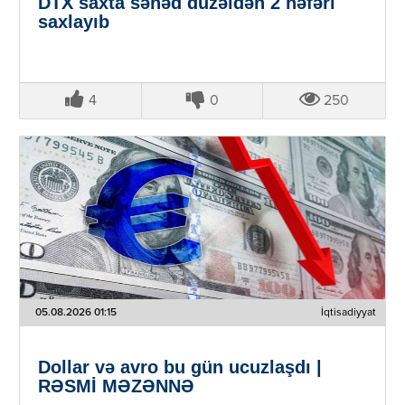
DTX saxta sənəd düzəldən 2 nəfəri
saxlayıb
4
0
250
05.08.2026 01:15
İqtisadiyyat
Dollar və avro bu gün ucuzlaşdı |
RƏSMİ MƏZƏNNƏ