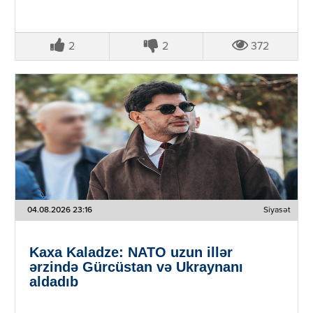
2
2
372
04.08.2026 23:16
Siyasət
Kaxa Kaladze: NATO uzun illər
ərzində Gürcüstan və Ukraynanı
aldadıb