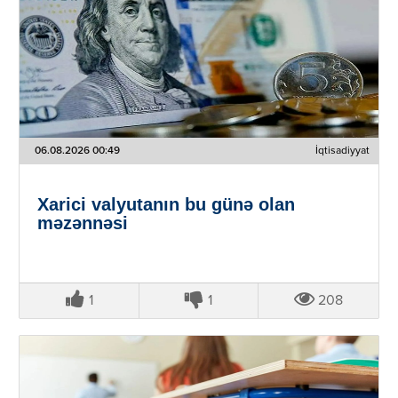
06.08.2026 00:49
İqtisadiyyat
Xarici valyutanın bu günə olan
məzənnəsi
1
1
208