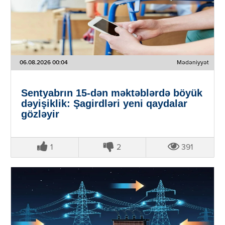
06.08.2026 00:04
Mədəniyyət
Sentyabrın 15-dən məktəblərdə böyük
dəyişiklik: Şagirdləri yeni qaydalar
gözləyir
1
2
391