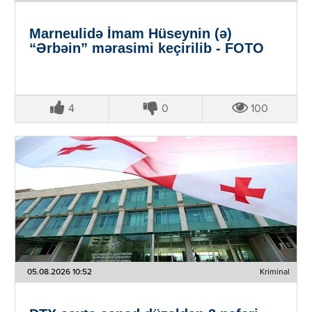
Marneulidə İmam Hüseynin (ə)
“Ərbəin” mərasimi keçirilib - FOTO
4
0
100
05.08.2026 10:52
Kriminal