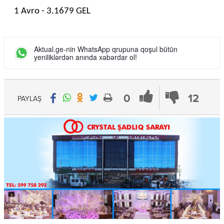
1 Avro - 3.1679 GEL
Aktual.ge-nin WhatsApp qrupuna qoşul bütün
yeniliklərdən anında xəbərdar ol!
0
12
PAYLAŞ