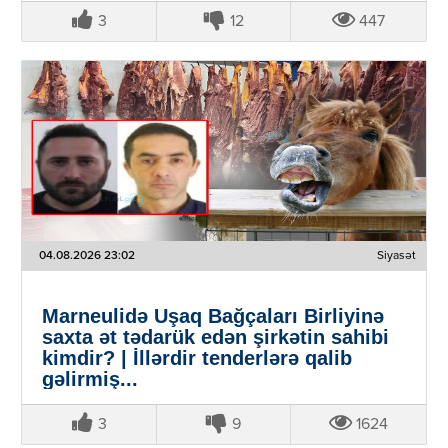
3
12
447
04.08.2026 23:02
Siyasət
Marneulidə Uşaq Bağçaları Birliyinə
saxta ət tədarük edən şirkətin sahibi
kimdir? | İllərdir tenderlərə qalib
gəlirmiş...
3
9
1624