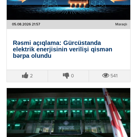
05.08.2026 21:57
Maraqlı
Rəsmi açıqlama: Gürcüstanda
elektrik enerjisinin verilişi qismən
bərpa olundu
2
0
541