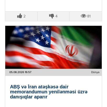
2
4
81
05.08.2026 16:57
Dünya
ABŞ və İran atəşkəsə dair
memorandumun yenilənməsi üzrə
danışıqlar aparır