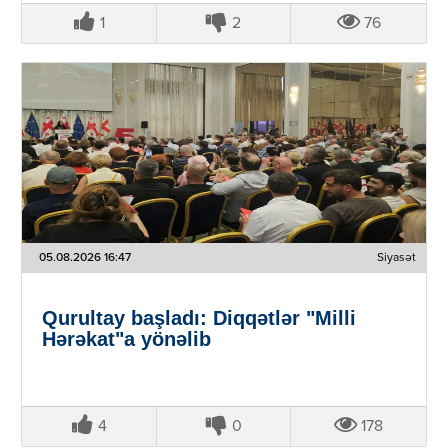
1
2
76
05.08.2026 16:47
Siyasət
Qurultay başladı: Diqqətlər "Milli
Hərəkat"a yönəlib
4
0
178