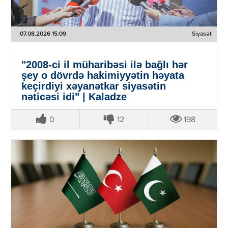
07.08.2026 15:09
Siyasət
"2008-ci il müharibəsi ilə bağlı hər
şey o dövrdə hakimiyyətin həyata
keçirdiyi xəyanətkar siyasətin
nəticəsi idi" | Kaladze
0
12
198