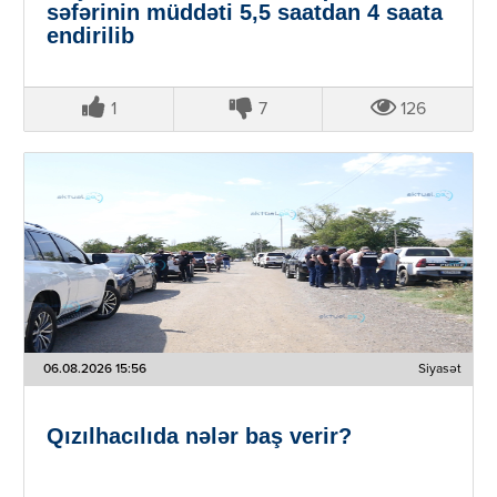
səfərinin müddəti 5,5 saatdan 4 saata
endirilib
1
7
126
06.08.2026 15:56
Siyasət
Qızılhacılıda nələr baş verir?