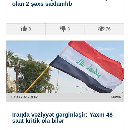
olan 2 şəxs saxlanılıb
3
0
76
07.08.2026 01:42
Dünya
İraqda vəziyyət gərginləşir: Yaxın 48
saat kritik ola bilər