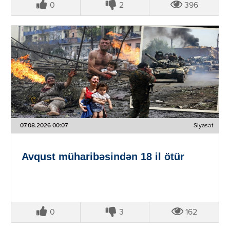
0
2
396
07.08.2026 00:07
Siyasət
Avqust müharibəsindən 18 il ötür
0
3
162