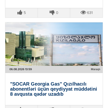
5
0
631
06.08.2026 13:59
Maraqlı
"SOCAR Georgia Gas" Qızılhacılı
abonentləri üçün qeydiyyat müddətini
8 avqusta qədər uzadıb