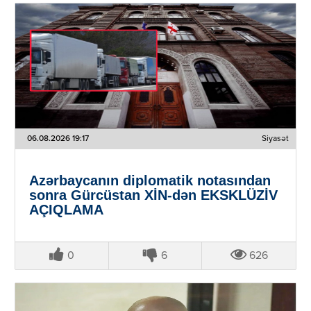
06.08.2026 19:17
Siyasət
Azərbaycanın diplomatik notasından
sonra Gürcüstan XİN-dən EKSKLÜZİV
AÇIQLAMA
0
6
626