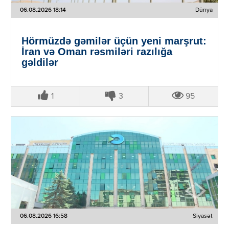
06.08.2026 18:14
Dünya
Hörmüzdə gəmilər üçün yeni marşrut:
İran və Oman rəsmiləri razılığa
gəldilər
1
3
95
06.08.2026 16:58
Siyasət