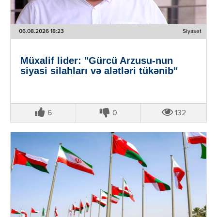
06.08.2026 18:23
Siyasət
Müxalif lider: "Gürcü Arzusu-nun
siyasi silahları və alətləri tükənib"
6
0
132