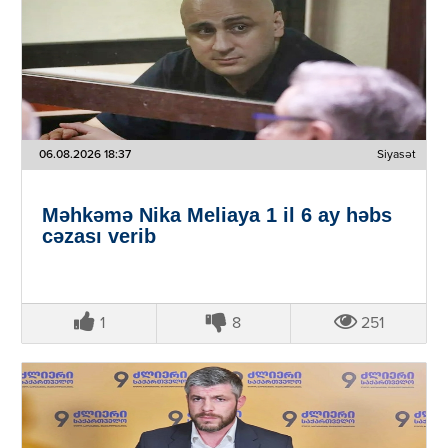
06.08.2026 18:37
Siyasət
Məhkəmə Nika Meliaya 1 il 6 ay həbs
cəzası verib
1
8
251