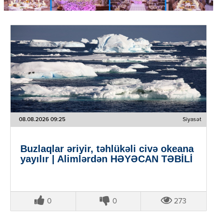
08.08.2026 09:25
Siyasət
Buzlaqlar əriyir, təhlükəli civə okeana
yayılır | Alimlərdən HƏYƏCAN TƏBİLİ
0
0
273