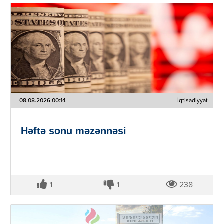
08.08.2026 00:14
İqtisadiyyat
Həftə sonu məzənnəsi
1
1
238