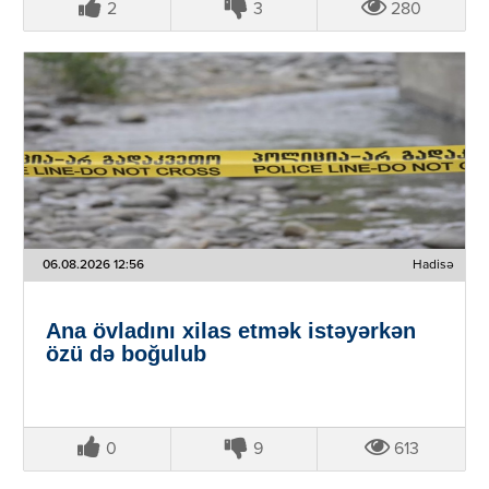
2
3
280
06.08.2026 12:56
Hadisə
Ana övladını xilas etmək istəyərkən
özü də boğulub
0
9
613