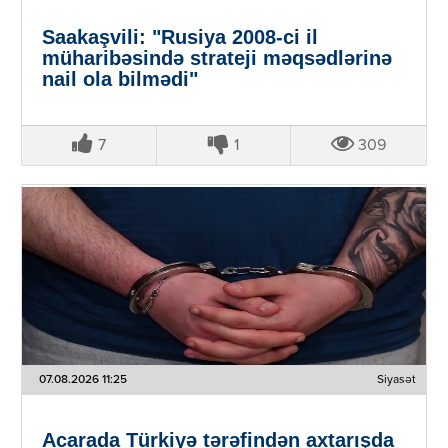
Saakaşvili: "Rusiya 2008-ci il
müharibəsində strateji məqsədlərinə
nail ola bilmədi"
7
1
309
07.08.2026 11:25
Siyasət
Acarada Türkiyə tərəfindən axtarışda