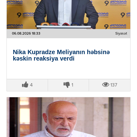
06.08.2026 18:33
Siyasət
Nika Kupradze Meliyanın həbsinə
kəskin reaksiya verdi
4
1
137