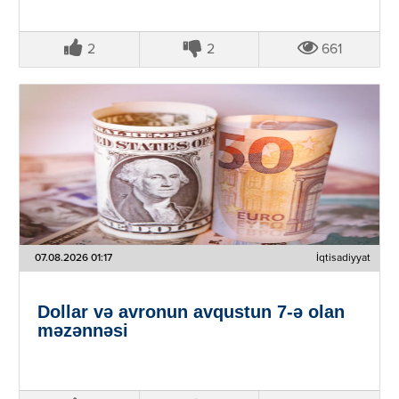
2
2
661
07.08.2026 01:17
İqtisadiyyat
Dollar və avronun avqustun 7-ə olan
məzənnəsi