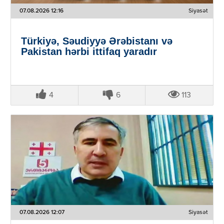
07.08.2026 12:16
Siyasət
Türkiyə, Səudiyyə Ərəbistanı və
Pakistan hərbi ittifaq yaradır
4
6
113
07.08.2026 12:07
Siyasət