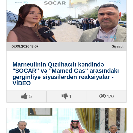
07.08.2026 18:07
Siyasət
Marneulinin Qızılhacılı kəndində
"SOCAR" və "Mamed Gas" arasındakı
gərginliyə siyasilərdən reaksiyalar -
VİDEO
5
1
170