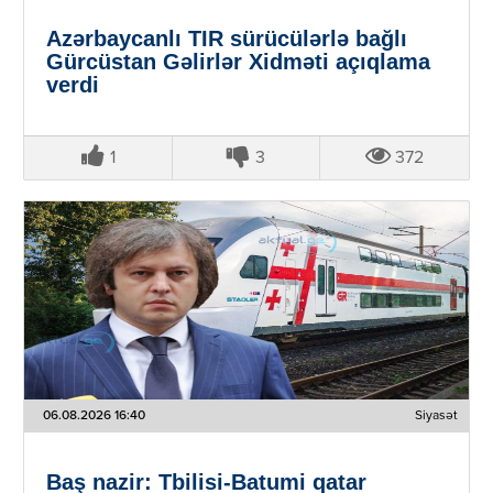
Azərbaycanlı TIR sürücülərlə bağlı
Gürcüstan Gəlirlər Xidməti açıqlama
verdi
1
3
372
06.08.2026 16:40
Siyasət
Baş nazir: Tbilisi-Batumi qatar