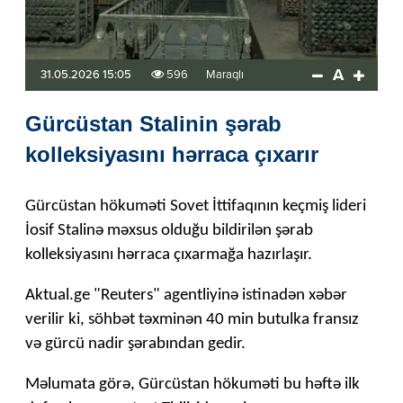
A
31.05.2026 15:05
596
Maraqlı
Gürcüstan Stalinin şərab
kolleksiyasını hərraca çıxarır
Gürcüstan hökuməti Sovet İttifaqının keçmiş lideri
İosif Stalinə məxsus olduğu bildirilən şərab
kolleksiyasını hərraca çıxarmağa hazırlaşır.
Aktual.ge "Reuters" agentliyinə istinadən xəbər
verilir ki, söhbət təxminən 40 min butulka fransız
və gürcü nadir şərabından gedir.
Məlumata görə, Gürcüstan hökuməti bu həftə ilk