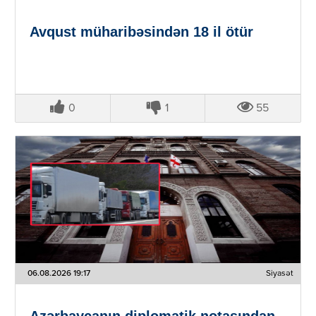
Avqust müharibəsindən 18 il ötür
0
1
55
06.08.2026 19:17
Siyasət
Azərbaycanın diplomatik notasından