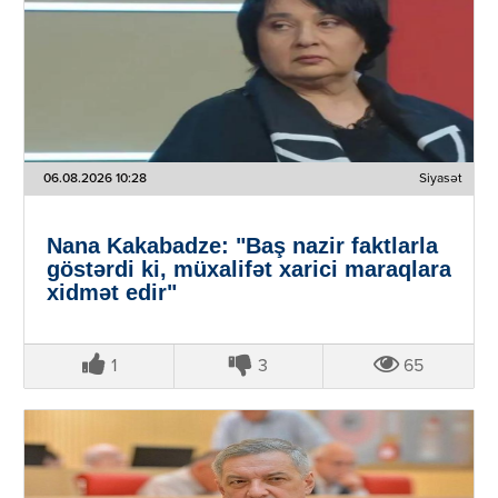
06.08.2026 10:28
Siyasət
Nana Kakabadze: "Baş nazir faktlarla
göstərdi ki, müxalifət xarici maraqlara
xidmət edir"
1
3
65