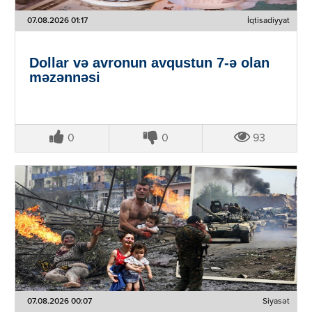
07.08.2026 01:17
İqtisadiyyat
Dollar və avronun avqustun 7-ə olan
məzənnəsi
0
0
93
07.08.2026 00:07
Siyasət