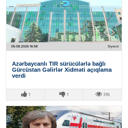
06.08.2026 16:58
Siyasət
Azərbaycanlı TIR sürücülərlə bağlı
Gürcüstan Gəlirlər Xidməti açıqlama
verdi
1
1
316