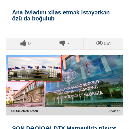
Ana övladını xilas etmək istəyərkən
özü də boğulub
0
7
561
06.08.2026 12:28
Siyasət
SON DƏQİQƏ! DTX Marneulidə rüşvət