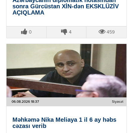
sonra Gürcüstan XİN-dən EKSKLÜZİV
AÇIQLAMA
0
4
459
06.08.2026 18:37
Siyasət
Məhkəmə Nika Meliaya 1 il 6 ay həbs
cəzası verib