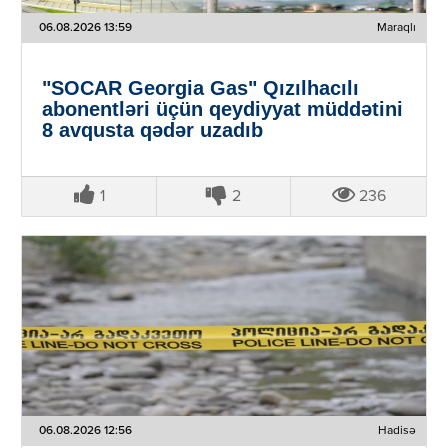
06.08.2026 13:59
Maraqlı
"SOCAR Georgia Gas" Qızılhacılı
abonentləri üçün qeydiyyat müddətini
8 avqusta qədər uzadıb
1
2
236
06.08.2026 12:56
Hadisə