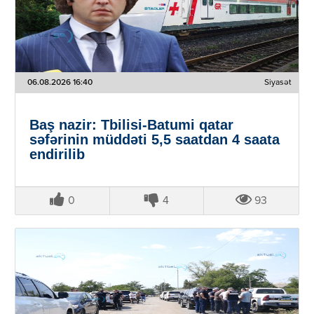
06.08.2026 16:40
Siyasət
Baş nazir: Tbilisi-Batumi qatar
səfərinin müddəti 5,5 saatdan 4 saata
endirilib
0
4
93