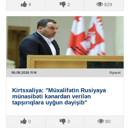
4
2
829
06.08.2026 11:14
Siyasət
Kirtsxaliya: "Müxalifətin Rusiyaya
münasibəti kənardan verilən
tapşırıqlara uyğun dəyişib"
0
3
80