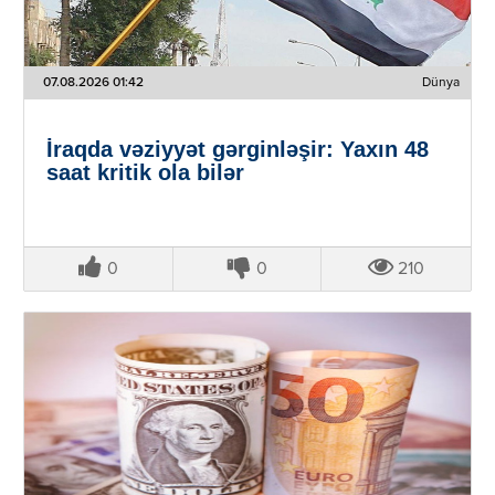
07.08.2026 01:42
Dünya
İraqda vəziyyət gərginləşir: Yaxın 48
saat kritik ola bilər
0
0
210