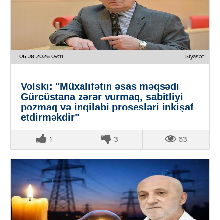
06.08.2026 09:11
Siyasət
Volski: "Müxalifətin əsas məqsədi
Gürcüstana zərər vurmaq, sabitliyi
pozmaq və inqilabi prosesləri inkişaf
etdirməkdir"
1
3
63