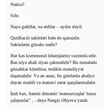
Nəticə?
Sıfır.
Nəyə gəldilər, nə etdilər – aydın deyil.
Qızılhacılı sakinləri hələ də qazsızdır.
Sakinlərin günahı nədir?
Hər kəs kommunal ödənişlərini vaxtında edir.
Bəs niyə əhali ziyan çəkməlidir? Bu məsələdə
günahkar kimdirsə, tezliklə məsuliyyət
daşımalıdır. Və ən əsası, bu günlərdə əhaliyə
dəyən maddi və mənəvi zərər qarşılanmalıdır.
İndi bax, həmin dünənki 'məmurcuqlar' buna
çalışsınlar" , - deyə Nərgiz Əliyeva yazıb.