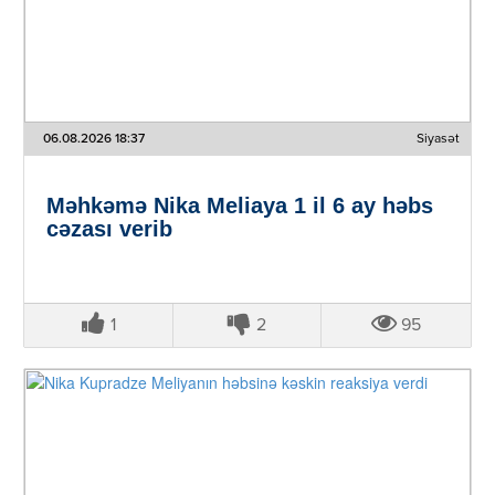
06.08.2026 18:37
Siyasət
Məhkəmə Nika Meliaya 1 il 6 ay həbs
cəzası verib
1
2
95