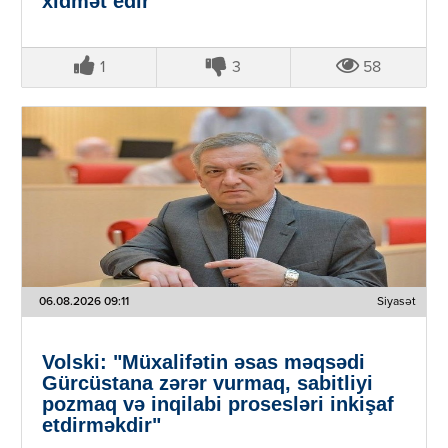
xidmət edir"
1
3
58
06.08.2026 09:11
Siyasət
Volski: "Müxalifətin əsas məqsədi
Gürcüstana zərər vurmaq, sabitliyi
pozmaq və inqilabi prosesləri inkişaf
etdirməkdir"