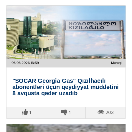
06.08.2026 13:59
Maraqlı
"SOCAR Georgia Gas" Qızılhacılı
abonentləri üçün qeydiyyat müddətini
8 avqusta qədər uzadıb
1
1
203