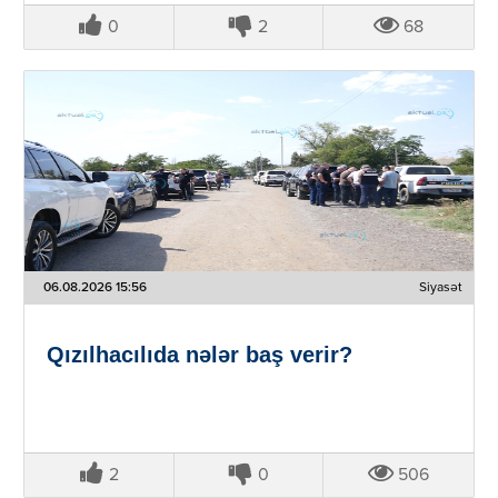
0
2
68
06.08.2026 15:56
Siyasət
Qızılhacılıda nələr baş verir?
2
0
506