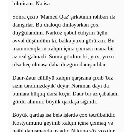
bilmirəm. Nə isə…
Sonra çıxıb 'Mamed Qaz' şirkətinin rəhbəri ilə
danışırlar. Bu dialoqu dinləyərkən çox
duyğulandım. Narkoz qəbul etdiyim üçün
əvvəl düşündüm ki, bəlkə yuxu görürəm. Bu
məmurcuqların xalqın içinə çıxması mənə bir
az real gəlmədi. Sonra gördüm ki, yox, yuxu
olsa heç olmasa daha düzgün danışardılar.
Daur-Zaur cütlüyü xalqın qarşısına çıxıb 'biz
sizin tərəfinizdəyik' deyir. Nəriman dayı da
bunlara hüquq dərsi keçir. Daur bir az çabaladı,
gördü alınmır, böyük qardaşa sığındı.
Böyük qardaş isə belə işlərdə çox təcrübəlidir.
Kostyumunu geyinib xalqın içinə çıxmaq və
nağıl danışmaqda ustadır. Nitqinə söz yoxdur,