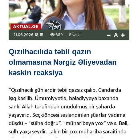
A
11.06.2026 18:15
689
Siyasət
Qızılhacılıda təbii qazın
olmamasına Nərgiz Əliyevadan
kəskin reaksiya
"Qızılhacılı günlərdir təbii qazsız qalıb. Candarda
işıq kəsilib. Ümumiyyətlə, bələdiyyəyə baxanda
sanki Allah tərəfindən unudulmuş bir şəhərdə
yaşayırıq. Seçkiöncəsi səsləndirilən şüarlar yadıma
düşdü – “sülhə doğru”, “müharibəyə yox” və s. Bəli,
sülh yaxşı şeydir. Lakin bir çox müharibə şəraitində