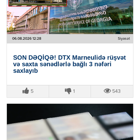
06.08.2026 12:28
Siyasət
SON DƏQİQƏ! DTX Marneulidə rüşvət
və saxta sənədlərlə bağlı 3 nəfəri
saxlayıb
5
1
543