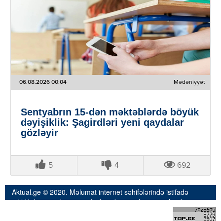
06.08.2026 00:04
Mədəniyyət
Sentyabrın 15-dən məktəblərdə böyük
dəyişiklik: Şagirdləri yeni qaydalar
gözləyir
5
4
692
Aktual.ge © 2020. Məlumat internet səhifələrində istifadə
edildikdə istinad və müvafiq keçidin qoyulması mütləqdir