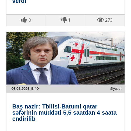
verdi
0
1
273
06.08.2026 16:40
Siyasət
Baş nazir: Tbilisi-Batumi qatar
səfərinin müddəti 5,5 saatdan 4 saata
endirilib