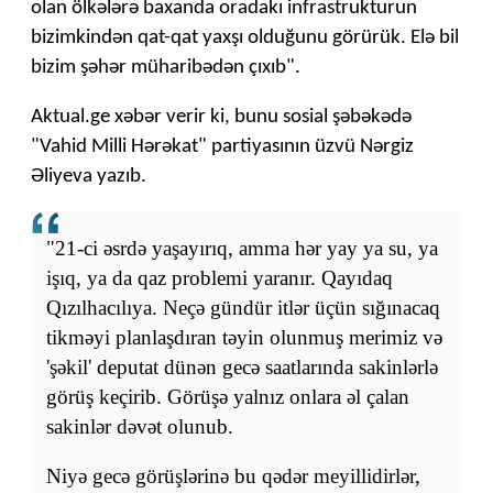
olan ölkələrə baxanda oradakı infrastrukturun
bizimkindən qat-qat yaxşı olduğunu görürük. Elə bil
bizim şəhər müharibədən çıxıb".
Aktual.ge xəbər verir ki, bunu sosial şəbəkədə
"Vahid Milli Hərəkat" partiyasının üzvü Nərgiz
Əliyeva yazıb.
"21-ci əsrdə yaşayırıq, amma hər yay ya su, ya
işıq, ya da qaz problemi yaranır. Qayıdaq
Qızılhacılıya. Neçə gündür itlər üçün sığınacaq
tikməyi planlaşdıran təyin olunmuş merimiz və
'şəkil' deputat dünən gecə saatlarında sakinlərlə
görüş keçirib. Görüşə yalnız onlara əl çalan
sakinlər dəvət olunub.
Niyə gecə görüşlərinə bu qədər meyillidirlər,