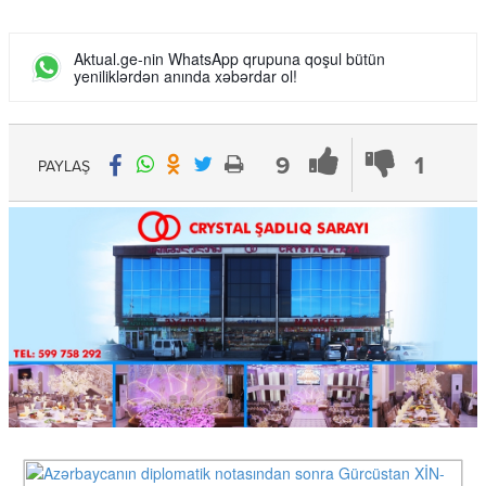
Aktual.ge-nin WhatsApp qrupuna qoşul bütün
yeniliklərdən anında xəbərdar ol!
9
1
PAYLAŞ