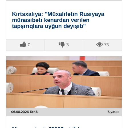
Kirtsxaliya: "Müxalifətin Rusiyaya
münasibəti kənardan verilən
tapşırıqlara uyğun dəyişib"
0
3
73
06.08.2026 10:45
Siyasət