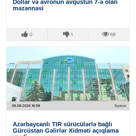
Dollar və avronun avqustun 7-ə olan
məzənnəsi
0
1
68
06.08.2026 16:58
Siyasət
Azərbaycanlı TIR sürücülərlə bağlı
Gürcüstan Gəlirlər Xidməti açıqlama