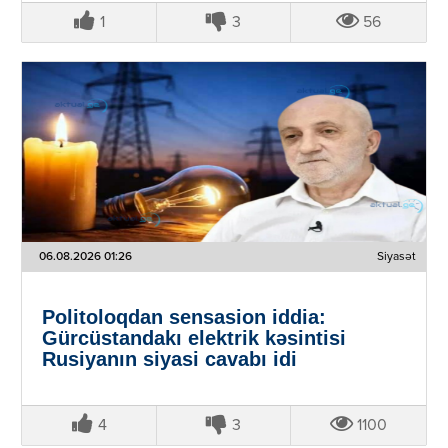
1
3
56
06.08.2026 01:26
Siyasət
Politoloqdan sensasion iddia:
Gürcüstandakı elektrik kəsintisi
Rusiyanın siyasi cavabı idi
4
3
1100