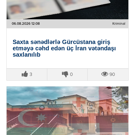
06.08.2026 12:08
Kriminal
Saxta sənədlərlə Gürcüstana giriş
etməyə cəhd edən üç İran vətəndaşı
saxlanılıb
3
0
90