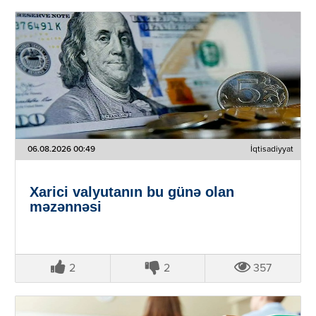
06.08.2026 00:49
İqtisadiyyat
Xarici valyutanın bu günə olan
məzənnəsi
2
2
357