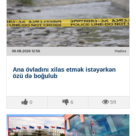
06.08.2026 12:56
Hadisə
Ana övladını xilas etmək istəyərkən
özü də boğulub
0
6
511