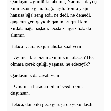
Qardaşımız gördü ki, alınmır, Nəriman dayı şir
kimi üstünə gəlir. Sağollaşdı. Sonra yəqin
hansısa 'ağa' zəng etdi, nə dedi, nə demədi,
qaqamız geri qayıdıb qanunları qızıl kimi
xırdalamağa başladı. Dosta zəngsiz hələ də
alınmır.
Balaca Daura isə jurnalistlər sual verir:
– Ay mer, bəs bizim axırımız nə olacaq? Heç
olmasa çörək qıtlığı yaşansa, nə edəcəyik?
Qardaşımız da cavab verir:
– Onu mən haradan bilim? Gedib onlar
düşünsün.
Beləcə, dünənki gecə görüşü də yekunlaşdı.