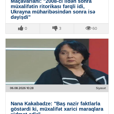
Maçavariani: "2008-ci ildən sonra
müxalifətin ritorikası fərqli idi,
Ukrayna müharibəsindən sonra isə
dəyişdi"
0
3
60
06.08.2026 10:28
Siyasət
Nana Kakabadze: "Baş nazir faktlarla
göstərdi ki, müxalifət xarici maraqlara