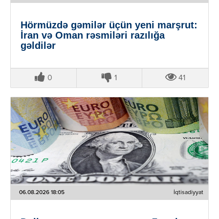
Hörmüzdə gəmilər üçün yeni marşrut:
İran və Oman rəsmiləri razılığa
gəldilər
0
1
41
06.08.2026 18:05
İqtisadiyyat