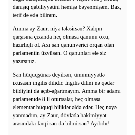
danışıq qabiliyyətini həmişə bəyənmişəm. Bax,
tərif də edə bilirəm.
Amma ay Zaur, niyə tələsirsən? Xalqın
qarşısına çıxanda heç olmasa qanunu oxu,
hazırlıqlı ol. Axı sən qanunverici orqan olan
parlamentin üzvüsən. O qanunları elə siz
yazırsınız.
Sən hüquqşünas deyilsən, ümumiyyətlə
ixtisasın ingilis dilidir. İngilis dilini nə qədər
bildiyini də açıb-ağartmayım. Amma bir adamı
parlamentdə 8 il oturtsalar, heç olmasa
elementar hüquqi biliklər əldə edər. Heç nəyə
yanmadım, ay Zaur, dövlətlə hakimiyyət
arasındakı fərqi sən də bilmirsən? Ayıbdır!