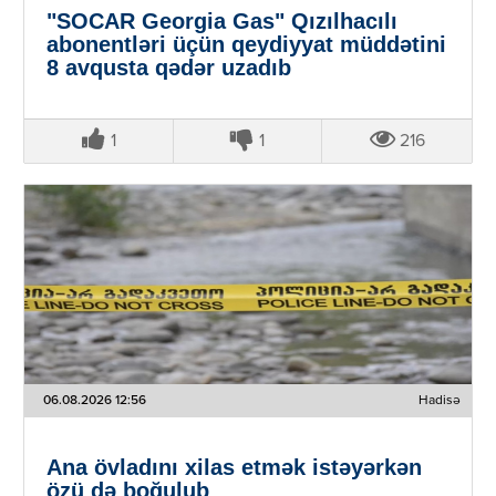
"SOCAR Georgia Gas" Qızılhacılı
abonentləri üçün qeydiyyat müddətini
8 avqusta qədər uzadıb
1
1
216
06.08.2026 12:56
Hadisə
Ana övladını xilas etmək istəyərkən
özü də boğulub