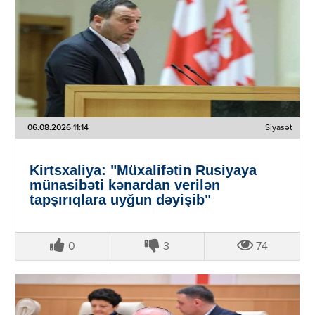
06.08.2026 11:14
Siyasət
Kirtsxaliya: "Müxalifətin Rusiyaya
münasibəti kənardan verilən
tapşırıqlara uyğun dəyişib"
0
3
74