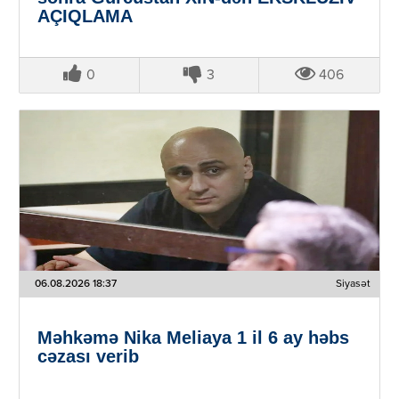
AÇIQLAMA
0
3
406
06.08.2026 18:37
Siyasət
Məhkəmə Nika Meliaya 1 il 6 ay həbs
cəzası verib