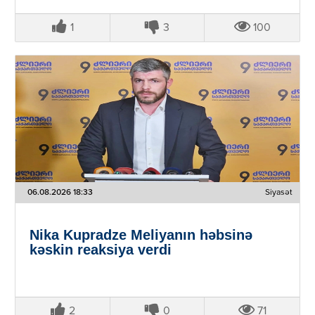
1
3
100
06.08.2026 18:33
Siyasət
Nika Kupradze Meliyanın həbsinə
kəskin reaksiya verdi
2
0
71