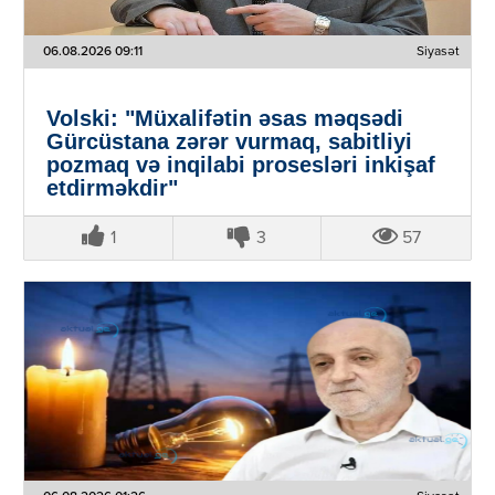
06.08.2026 09:11
Siyasət
Volski: "Müxalifətin əsas məqsədi
Gürcüstana zərər vurmaq, sabitliyi
pozmaq və inqilabi prosesləri inkişaf
etdirməkdir"
1
3
57