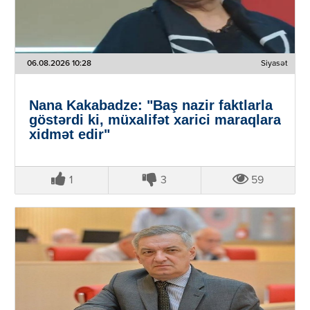
06.08.2026 10:28
Siyasət
Nana Kakabadze: "Baş nazir faktlarla
göstərdi ki, müxalifət xarici maraqlara
xidmət edir"
1
3
59