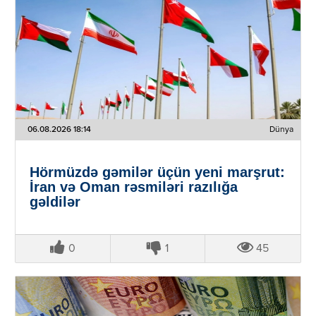
06.08.2026 18:14
Dünya
Hörmüzdə gəmilər üçün yeni marşrut:
İran və Oman rəsmiləri razılığa
gəldilər
0
1
45