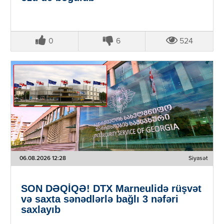
0
6
524
06.08.2026 12:28
Siyasət
SON DƏQİQƏ! DTX Marneulidə rüşvət
və saxta sənədlərlə bağlı 3 nəfəri
saxlayıb