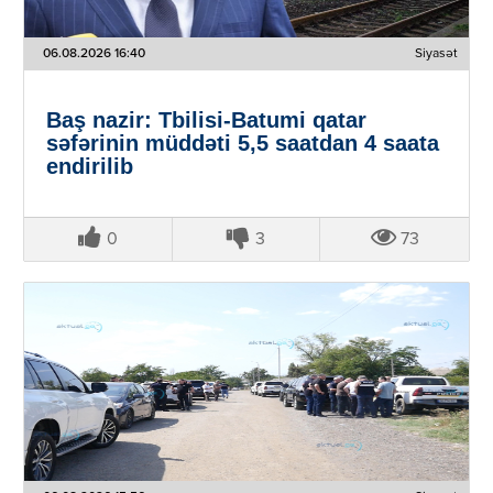
06.08.2026 16:40
Siyasət
Baş nazir: Tbilisi-Batumi qatar
səfərinin müddəti 5,5 saatdan 4 saata
endirilib
0
3
73