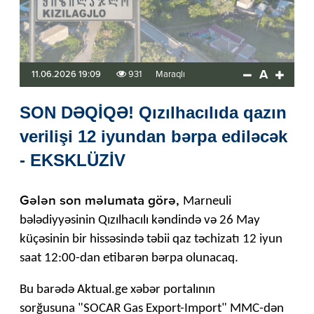
A
11.06.2026 19:09
931
Maraqlı
SON DƏQİQƏ! Qızılhacılıda qazın
verilişi 12 iyundan bərpa ediləcək
- EKSKLÜZİV
Gələn son məlumata görə,
Marneuli
bələdiyyəsinin Qızılhacılı kəndində və 26 May
küçəsinin bir hissəsində təbii qaz təchizatı 12 iyun
saat 12:00-dan etibarən bərpa olunacaq.
Bu barədə Aktual.ge xəbər portalının
sorğusuna "SOCAR Gas Export-Import" MMC-dən