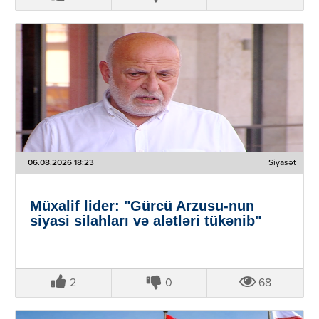
06.08.2026 18:23
Siyasət
Müxalif lider: "Gürcü Arzusu-nun
siyasi silahları və alətləri tükənib"
2
0
68