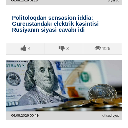
06.08.2026 01:26
Siyasət
Politoloqdan sensasion iddia:
Gürcüstandakı elektrik kəsintisi
Rusiyanın siyasi cavabı idi
4
3
1126
06.08.2026 00:49
İqtisadiyyat