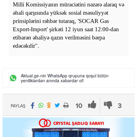
Milli Komissiyanın müraciətini nəzərə alaraq və
əhali qarşısında yüksək sosial məsuliyyət
prinsiplərini rəhbər tutaraq, 'SOCAR Gas
Export-Import' şirkəti 12 iyun saat 12:00-dan
etibarən əhaliyə qazın verilməsini bərpa
edəcəkdir".
Aktual.ge-nin WhatsApp qrupuna qoşul bütün
yeniliklərdən anında xəbərdar ol!
10
3
PAYLAŞ