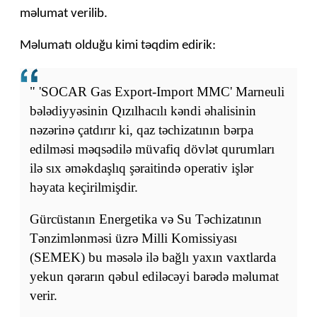
məlumat verilib.
Məlumatı olduğu kimi təqdim edirik:
" 'SOCAR Gas Export-Import MMC' Marneuli
bələdiyyəsinin Qızılhacılı kəndi əhalisinin
nəzərinə çatdırır ki, qaz təchizatının bərpa
edilməsi məqsədilə müvafiq dövlət qurumları
ilə sıx əməkdaşlıq şəraitində operativ işlər
həyata keçirilmişdir.
Gürcüstanın Energetika və Su Təchizatının
Tənzimlənməsi üzrə Milli Komissiyası
(SEMEK) bu məsələ ilə bağlı yaxın vaxtlarda
yekun qərarın qəbul ediləcəyi barədə məlumat
verir.