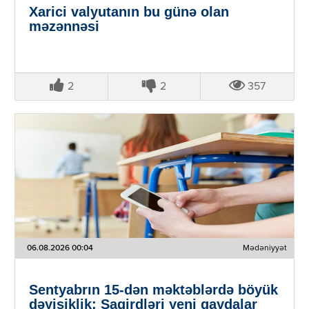
Xarici valyutanın bu günə olan
məzənnəsi
2
2
357
06.08.2026 00:04
Mədəniyyət
Sentyabrın 15-dən məktəblərdə böyük
dəyişiklik: Şagirdləri yeni qaydalar