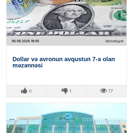
06.08.2026 18:05
İqtisadiyyat
Dollar və avronun avqustun 7-ə olan
məzənnəsi
0
1
77