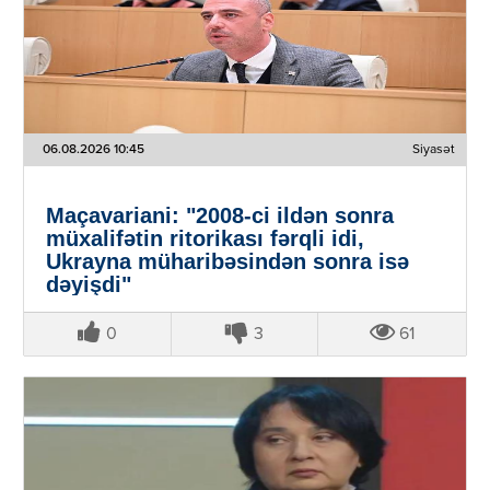
06.08.2026 10:45
Siyasət
Maçavariani: "2008-ci ildən sonra
müxalifətin ritorikası fərqli idi,
Ukrayna müharibəsindən sonra isə
dəyişdi"
0
3
61