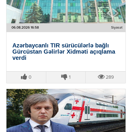
06.08.2026 16:58
Siyasət
Azərbaycanlı TIR sürücülərlə bağlı
Gürcüstan Gəlirlər Xidməti açıqlama
verdi
0
1
289