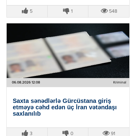
5
1
548
06.08.2026 12:08
Kriminal
Saxta sənədlərlə Gürcüstana giriş
etməyə cəhd edən üç İran vətəndaşı
saxlanılıb
3
0
91