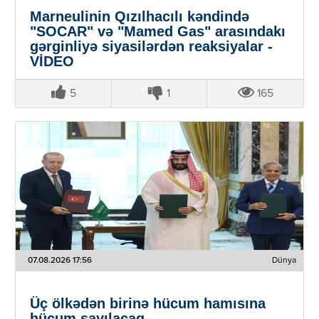
Marneulinin Qızılhacılı kəndində
"SOCAR" və "Mamed Gas" arasındakı
gərginliyə siyasilərdən reaksiyalar -
VİDEO
5
1
165
07.08.2026 17:56
Dünya
Üç ölkədən birinə hücum hamısına
hücum sayılacaq