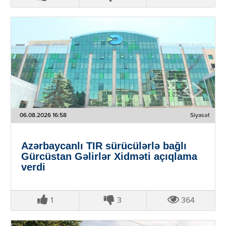
06.08.2026 16:58
Siyasət
Azərbaycanlı TIR sürücülərlə bağlı
Gürcüstan Gəlirlər Xidməti açıqlama
verdi
1
3
364