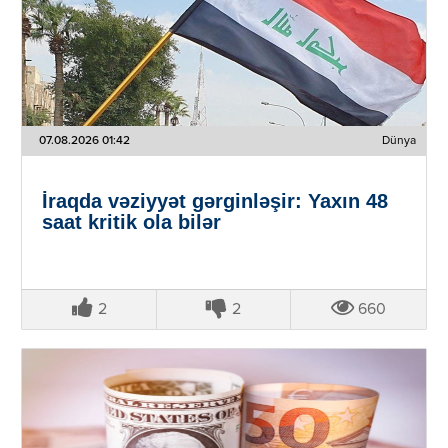
07.08.2026 01:42
Dünya
İraqda vəziyyət gərginləşir: Yaxın 48
saat kritik ola bilər
2
2
660