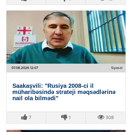
07.08.2026 12:07
Siyasət
Saakaşvili: "Rusiya 2008-ci il
müharibəsində strateji məqsədlərinə
nail ola bilmədi"
7
1
308