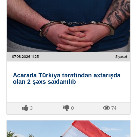
07.08.2026 11:25
Siyasət
Acarada Türkiyə tərəfindən axtarışda
olan 2 şəxs saxlanılıb
3
0
74