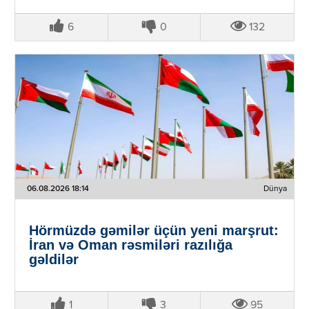
6
0
132
06.08.2026 18:14
Dünya
Hörmüzdə gəmilər üçün yeni marşrut:
İran və Oman rəsmiləri razılığa
gəldilər
1
3
95