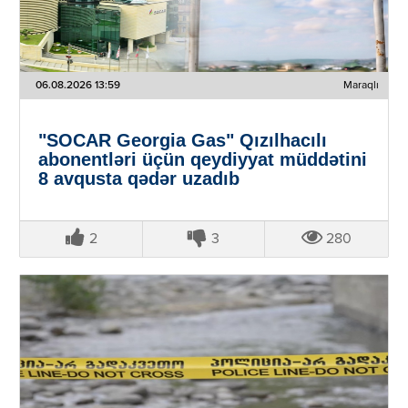
06.08.2026 13:59
Maraqlı
"SOCAR Georgia Gas" Qızılhacılı
abonentləri üçün qeydiyyat müddətini
8 avqusta qədər uzadıb
2
3
280