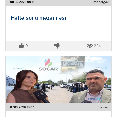
08.08.2026 00:14
İqtisadiyyat
Həftə sonu məzənnəsi
0
1
224
07.08.2026 18:07
Siyasət