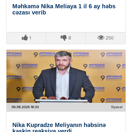
Məhkəmə Nika Meliaya 1 il 6 ay həbs
cəzası verib
1
8
250
06.08.2026 18:33
Siyasət
Nika Kupradze Meliyanın həbsinə
kəskin reaksiya verdi