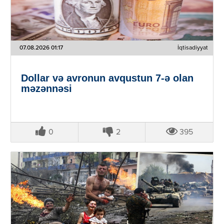
07.08.2026 01:17
İqtisadiyyat
Dollar və avronun avqustun 7-ə olan
məzənnəsi
0
2
395