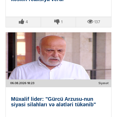
4
1
137
06.08.2026 18:23
Siyasət
Müxalif lider: "Gürcü Arzusu-nun
siyasi silahları və alətləri tükənib"