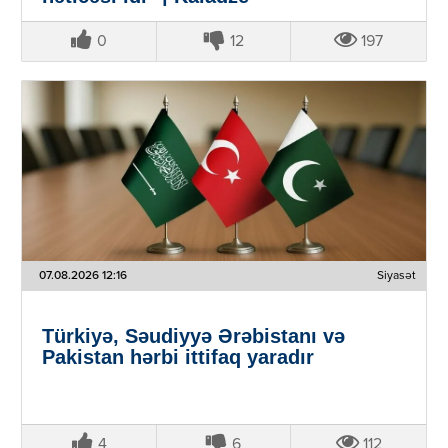
0
12
197
07.08.2026 12:16
Siyasət
Türkiyə, Səudiyyə Ərəbistanı və
Pakistan hərbi ittifaq yaradır
4
6
112