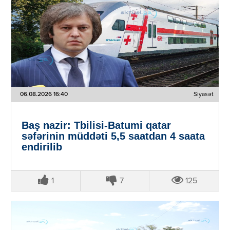
06.08.2026 16:40
Siyasət
Baş nazir: Tbilisi-Batumi qatar
səfərinin müddəti 5,5 saatdan 4 saata
endirilib
1
7
125