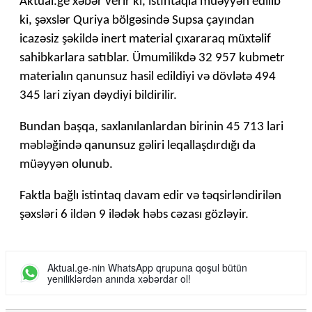
Aktual.ge xəbər verir ki, istintaqla müəyyən edilib
ki, şəxslər Quriya bölgəsində Supsa çayından
icazəsiz şəkildə inert material çıxararaq müxtəlif
sahibkarlara satıblar. Ümumilikdə 32 957 kubmetr
materialın qanunsuz hasil edildiyi və dövlətə 494
345 lari ziyan dəydiyi bildirilir.
Bundan başqa, saxlanılanlardan birinin 45 713 lari
məbləğində qanunsuz gəliri leqallaşdırdığı da
müəyyən olunub.
Faktla bağlı istintaq davam edir və təqsirləndirilən
şəxsləri 6 ildən 9 ilədək həbs cəzası gözləyir.
Aktual.ge-nin WhatsApp qrupuna qoşul bütün
yeniliklərdən anında xəbərdar ol!