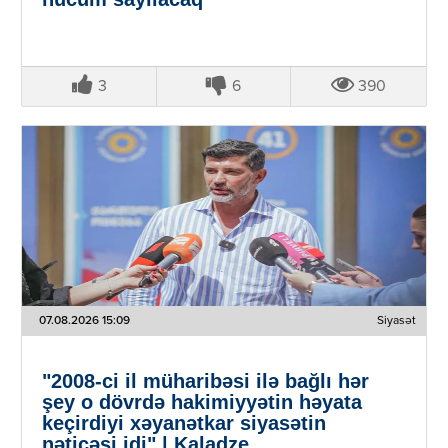
3
6
390
07.08.2026 15:09
Siyasət
"2008-ci il müharibəsi ilə bağlı hər
şey o dövrdə hakimiyyətin həyata
keçirdiyi xəyanətkar siyasətin
nəticəsi idi" | Kaladze