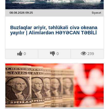
08.08.2026 09:25
Siyasət
Buzlaqlar əriyir, təhlükəli civə okeana
yayılır | Alimlərdən HƏYƏCAN TƏBİLİ
0
0
239