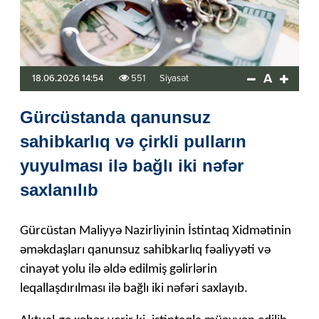
A
18.06.2026 14:54
551
Siyasət
Gürcüstanda qanunsuz
sahibkarlıq və çirkli pulların
yuyulması ilə bağlı iki nəfər
saxlanılıb
Gürcüstan Maliyyə Nazirliyinin İstintaq Xidmətinin
əməkdaşları qanunsuz sahibkarlıq fəaliyyəti və
cinayət yolu ilə əldə edilmiş gəlirlərin
leqallaşdırılması ilə bağlı iki nəfəri saxlayıb.